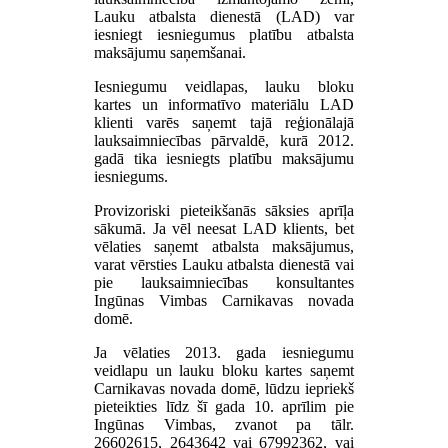
Lauku atbalsta dienestā (LAD) var
iesniegt iesniegumus platību atbalsta
maksājumu saņemšanai.
Iesniegumu veidlapas, lauku bloku
kartes un informatīvo materiālu LAD
klienti varēs saņemt tajā reģionālajā
lauksaimniecības pārvaldē, kurā 2012.
gadā tika iesniegts platību maksājumu
iesniegums.
Provizoriski pieteikšanās sāksies aprīļa
sākumā. Ja vēl neesat LAD klients, bet
vēlaties saņemt atbalsta maksājumus,
varat vērsties Lauku atbalsta dienestā vai
pie lauksaimniecības konsultantes
Ingūnas Vimbas Carnikavas novada
domē.
Ja vēlaties 2013. gada iesniegumu
veidlapu un lauku bloku kartes saņemt
Carnikavas novada domē, lūdzu iepriekš
pieteikties līdz šī gada 10. aprīlim pie
Ingūnas Vimbas, zvanot pa tālr.
26602615, 2643642 vai 67992362, vai