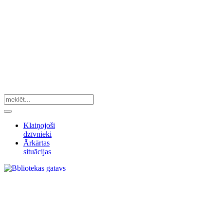
Klaiņojoši
dzīvnieki
Ārkārtas
situācijas