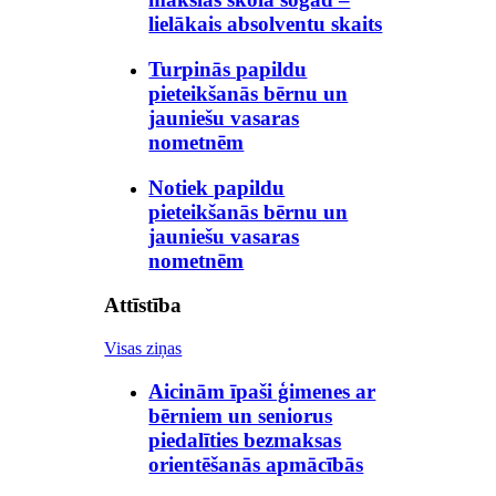
lielākais absolventu skaits
Turpinās papildu
pieteikšanās bērnu un
jauniešu vasaras
nometnēm
Notiek papildu
pieteikšanās bērnu un
jauniešu vasaras
nometnēm
Attīstība
Visas ziņas
Aicinām īpaši ģimenes ar
bērniem un seniorus
piedalīties bezmaksas
orientēšanās apmācībās