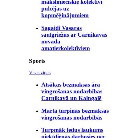
mākslinieciskie kolektīvi
pulcējas uz
kopmēģinājumiem
Sagaidi Vasaras
saulgriežus ar Carnikavas
novada
amatierkolektīviem
Sports
Visas ziņas
Atsākas bezmaksas āra
vingrošanas nodarbības
Carnikavā un Kalngalē
Martā turpinās bezmaksas
vingrošanas nodarbībās
Turpmāk ledus laukums
piektdienās darbosies pēc