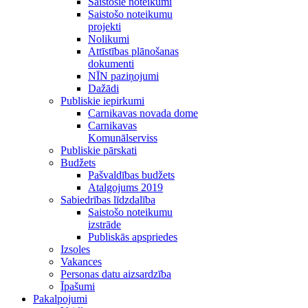
Saistošie noteikumi
Saistošo noteikumu
projekti
Nolikumi
Attīstības plānošanas
dokumenti
NĪN paziņojumi
Dažādi
Publiskie iepirkumi
Carnikavas novada dome
Carnikavas
Komunālserviss
Publiskie pārskati
Budžets
Pašvaldības budžets
Atalgojums 2019
Sabiedrības līdzdalība
Saistošo noteikumu
izstrāde
Publiskās apspriedes
Izsoles
Vakances
Personas datu aizsardzība
Īpašumi
Pakalpojumi