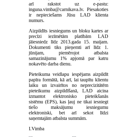
arī rakstot uz e-pastu:
. Piesakoties
ir nepieciešams Jūsu LAD klienta
numurs.
Aizpildīts iesniegums un bloku kartes ar
precīzi iezīmētām platībām LAD
jāiesniedz līdz 2013.gada 15. maijam.
Dokumenti tiks pieņemti arī līdz 1.
jūnijam, piemērojot atbalsta
samazinājumu 1% apjomā par katru
nokavēto darba dienu.
Pieteikuma veidlapu iespējams aizpildīt
papīra formātā, kā arī, lai taupītu klientu
laiku un izvairītos no neprecizitātēm
pieteikumu aizpildīšanā, LAD aicina
izmantot elektronisko pieteikšanās
sistēmu (EPS), kas ļauj ne tikai iesniegt
tiešo maksājumu iesniegumu
elektroniski, bet arī sekot līdzi
saņemtajām atbalsta summām.
I.Vimba