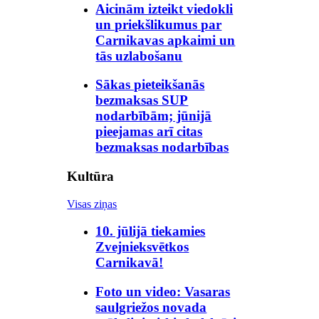
Aicinām izteikt viedokli
un priekšlikumus par
Carnikavas apkaimi un
tās uzlabošanu
Sākas pieteikšanās
bezmaksas SUP
nodarbībām; jūnijā
pieejamas arī citas
bezmaksas nodarbības
Kultūra
Visas ziņas
10. jūlijā tiekamies
Zvejnieksvētkos
Carnikavā!
Foto un video: Vasaras
saulgriežos novada