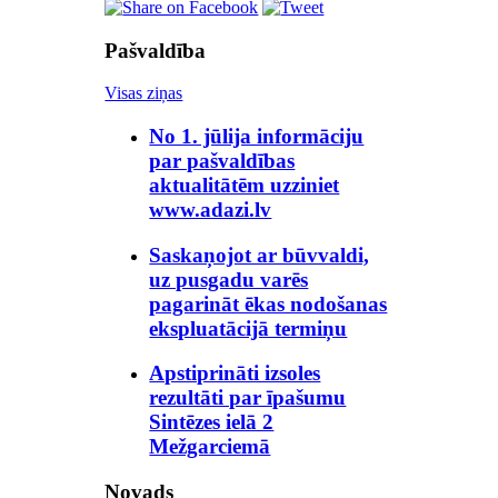
Pašvaldība
Visas ziņas
No 1. jūlija informāciju
par pašvaldības
aktualitātēm uzziniet
www.adazi.lv
Saskaņojot ar būvvaldi,
uz pusgadu varēs
pagarināt ēkas nodošanas
ekspluatācijā termiņu
Apstiprināti izsoles
rezultāti par īpašumu
Sintēzes ielā 2
Mežgarciemā
Novads