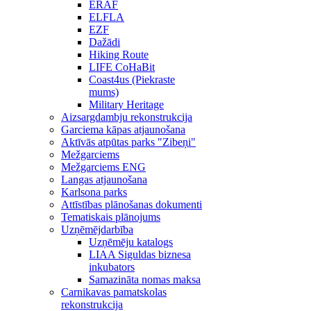
ERAF
ELFLA
EZF
Dažādi
Hiking Route
LIFE CoHaBit
Coast4us (Piekraste
mums)
Military Heritage
Aizsargdambju rekonstrukcija
Garciema kāpas atjaunošana
Aktīvās atpūtas parks "Zibeņi"
Mežgarciems
Mežgarciems ENG
Langas atjaunošana
Karlsona parks
Attīstības plānošanas dokumenti
Tematiskais plānojums
Uzņēmējdarbība
Uzņēmēju katalogs
LIAA Siguldas biznesa
inkubators
Samazināta nomas maksa
Carnikavas pamatskolas
rekonstrukcija