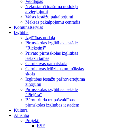
Veidlapas
Nekustamā īpašuma nodokļa
atvieglojumi
Valsts iestāžu pakalpojumi
Maksas pakalpojumu cenrādis
Komunālserviss
Izglītība
Izglītības nodaļa
Pirmsskolas izglītības iestāde
"Riekstiņš"
Privāto pirmsskolas izglītības
iestāžu tāmes
Carnikavas pamatskola
Carnikavas Mūzikas un mākslas
skola
Izglītības iestāžu pašnovērtējuma
ziņojumi
Pirmsskolas izglītības iestāde
"Piejūra"
Bērnu rinda uz pašvaldības
pirmskolas izglītības iestādēm
Kultūra
Attīstība
Projekti
ESF