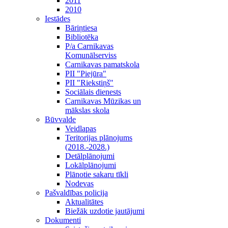
2011
2010
Iestādes
Bāriņtiesa
Bibliotēka
P/a Carnikavas
Komunālserviss
Carnikavas pamatskola
PII "Piejūra"
PII "Riekstiņš"
Sociālais dienests
Carnikavas Mūzikas un
mākslas skola
Būvvalde
Veidlapas
Teritorijas plānojums
(2018.-2028.)
Detālplānojumi
Lokālplānojumi
Plānotie sakaru tīkli
Nodevas
Pašvaldības policija
Aktualitātes
Biežāk uzdotie jautājumi
Dokumenti