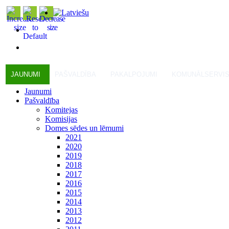
JAUNUMI
PAŠVALDĪBA
PAKALPOJUMI
KOMUNĀLSERVI
Jaunumi
Pašvaldība
Komitejas
Komisijas
Domes sēdes un lēmumi
2021
2020
2019
2018
2017
2016
2015
2014
2013
2012