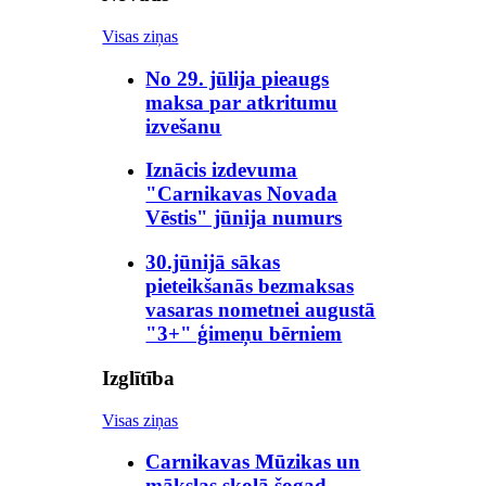
Visas ziņas
No 29. jūlija pieaugs
maksa par atkritumu
izvešanu
Iznācis izdevuma
"Carnikavas Novada
Vēstis" jūnija numurs
30.jūnijā sākas
pieteikšanās bezmaksas
vasaras nometnei augustā
"3+" ģimeņu bērniem
Izglītība
Visas ziņas
Carnikavas Mūzikas un
mākslas skolā šogad –