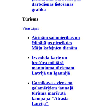
darbdienas lietošanas
grafika
Tūrisms
Visas ziņas
Aicinām saimniecības un
ēdinātājus pieteikties
Māju kafejnīcu dienām
Izveidota karte un
brošūra militārā
mantojuma tūrismam
Latvijā un Igaunijā
Carnikava - viens no
galamērķiem jaunajā
tūrisma maršrutā
kampaņā "Atrastā
Latvija"