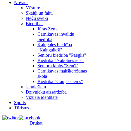
Novads
Vēsture
Skaitļi un fakti
Nēģu svētki
Biedrības
Jūras Zeme
Carnikavas invalīdu
biedrība
Kalngales biedrība
"Kalngalieši"
Senioru biedrība "Paeglis"
Biedrība "Nākotnes iela"
Senioru klubs "Senči"
Carnikavas makšķerēšanas
skola
Biedrība "Gaujas ciems"
Jauniešiem
Dzīvnieku aizsardzība
Vizuālā identitāte
Sports
Tūrisms
| Drukāt |