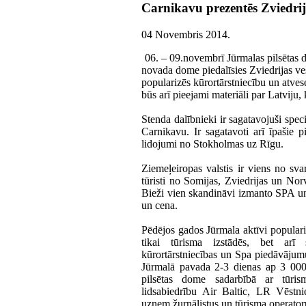
Carnikavu prezentēs Zviedrija
04 Novembris 2014
.
06. – 09.novembrī Jūrmalas pilsētas
novada dome piedalīsies Zviedrijas ves
popularizēs kūrortārstniecību un atves
būs arī pieejami materiāli par Latviju,
Stenda dalībnieki ir sagatavojuši spec
Carnikavu. Ir sagatavoti arī īpašie 
lidojumi no Stokholmas uz Rīgu.
Ziemeļeiropas valstis ir viens no s
tūristi no Somijas, Zviedrijas un Nor
Bieži vien skandināvi izmanto SPA un 
un cena.
Pēdējos gados Jūrmala aktīvi populari
tikai tūrisma izstādēs, bet arī s
kūrortārstniecības un Spa piedāvājumu
Jūrmalā pavada 2-3 dienas ap 3 000 z
pilsētas dome sadarbībā ar tūrism
lidsabiedrību Air Baltic, LR Vēstnie
uzņem žurnālistus un tūrisma operatoru