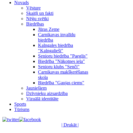
Novads
Vēsture
Skaitļi un fakti
Nēģu svētki
Biedrības
Jūras Zeme
Carnikavas invalīdu
biedrība
Kalngales biedrība
"Kalngalieši"
Senioru biedrība "Paeglis"
Biedrība "Nākotnes iela"
Senioru klubs "Senči"
Carnikavas makšķerēšanas
skola
Biedrība "Gaujas ciems"
Jauniešiem
Dzīvnieku aizsardzība
Vizuālā identitāte
Sports
Tūrisms
| Drukāt |