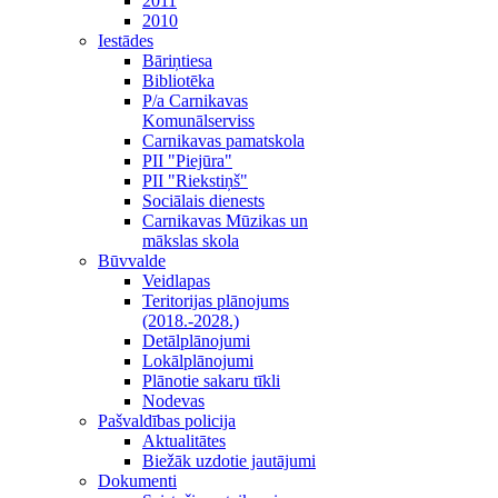
2011
2010
Iestādes
Bāriņtiesa
Bibliotēka
P/a Carnikavas
Komunālserviss
Carnikavas pamatskola
PII "Piejūra"
PII "Riekstiņš"
Sociālais dienests
Carnikavas Mūzikas un
mākslas skola
Būvvalde
Veidlapas
Teritorijas plānojums
(2018.-2028.)
Detālplānojumi
Lokālplānojumi
Plānotie sakaru tīkli
Nodevas
Pašvaldības policija
Aktualitātes
Biežāk uzdotie jautājumi
Dokumenti