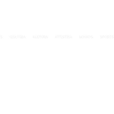
SS
IZGLĪTĪBA
KULTŪRA
ATTĪSTĪBA
NOVADS
SPORTS