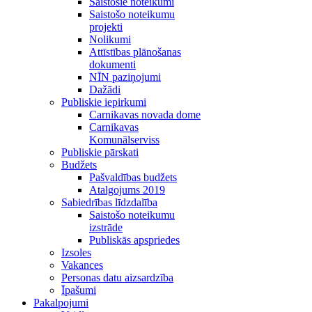
Saistošie noteikumi
Saistošo noteikumu
projekti
Nolikumi
Attīstības plānošanas
dokumenti
NĪN paziņojumi
Dažādi
Publiskie iepirkumi
Carnikavas novada dome
Carnikavas
Komunālserviss
Publiskie pārskati
Budžets
Pašvaldības budžets
Atalgojums 2019
Sabiedrības līdzdalība
Saistošo noteikumu
izstrāde
Publiskās apspriedes
Izsoles
Vakances
Personas datu aizsardzība
Īpašumi
Pakalpojumi