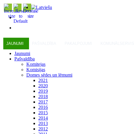
JAUNUMI
PAŠVALDĪBA
PAKALPOJUMI
KOMUNĀLSERVI
Jaunumi
Pašvaldība
Komitejas
Komisijas
Domes sēdes un lēmumi
2021
2020
2019
2018
2017
2016
2015
2014
2013
2012