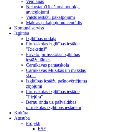
Veidlapas
Nekustamā īpašuma nodokļa
atvieglojumi
Valsts iestāžu pakalpojumi
Maksas pakalpojumu cenrādis
Komunālserviss
Izglītība
Izglītības nodaļa
Pirmsskolas izglītības iestāde
"Riekstiņš"
Privāto pirmsskolas izglītības
iestāžu tāmes
Carnikavas pamatskola
Carnikavas Mūzikas un mākslas
skola
Izglītības iestāžu pašnovērtējuma
ziņojumi
Pirmsskolas izglītības iestāde
"Piejūra"
Bērnu rinda uz pašvaldības
pirmskolas izglītības iestādēm
Kultūra
Attīstība
Projekti
ESF