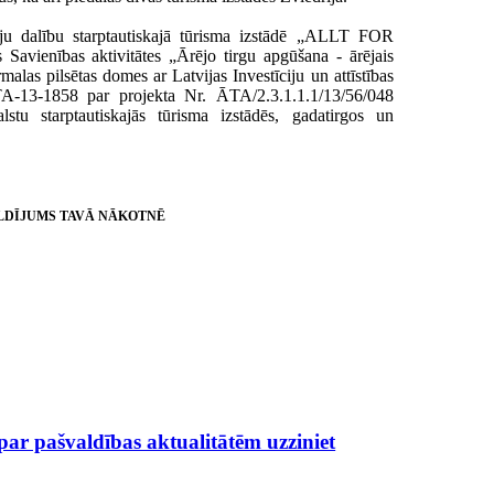
ju dalību starptautiskajā tūrisma izstādē „ALLT FOR
vienības aktivitātes „Ārējo tirgu apgūšana - ārējais
alas pilsētas domes ar Latvijas Investīciju un attīstības
A-13-1858 par projekta Nr. ĀTA/2.3.1.1.1/13/56/048
alstu starptautiskajās tūrisma izstādēs, gadatirgos un
LDĪJUMS TAVĀ NĀKOTNĒ
 par pašvaldības aktualitātēm uzziniet