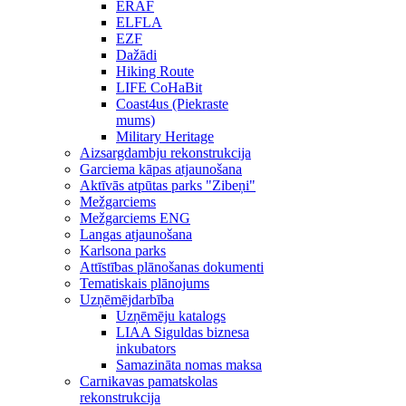
ERAF
ELFLA
EZF
Dažādi
Hiking Route
LIFE CoHaBit
Coast4us (Piekraste
mums)
Military Heritage
Aizsargdambju rekonstrukcija
Garciema kāpas atjaunošana
Aktīvās atpūtas parks "Zibeņi"
Mežgarciems
Mežgarciems ENG
Langas atjaunošana
Karlsona parks
Attīstības plānošanas dokumenti
Tematiskais plānojums
Uzņēmējdarbība
Uzņēmēju katalogs
LIAA Siguldas biznesa
inkubators
Samazināta nomas maksa
Carnikavas pamatskolas
rekonstrukcija