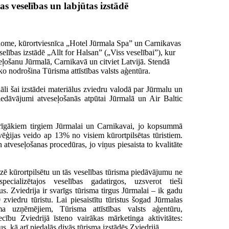
s veselības un labjūtas izstādē
 dome, kūrortviesnīca „Hotel Jūrmala Spa” un Carnikavas
elības izstādē „Allt for Halsan” („Viss veselībai”), kur
eļošanu Jūrmalā, Carnikavā un citviet Latvijā. Stendā
 ko nodrošina Tūrisma attīstības valsts aģentūra.
iāli šai izstādei materiālus zviedru valodā par Jūrmalu un
piedāvājumi atveseļošanās atpūtai Jūrmalā un Air Baltic
varīgākiem tirgiem Jūrmalai un Carnikavai, jo kopsummā
vēģijas veido ap 13% no visiem kūrortpilsētas tūristiem.
atveseļošanas procedūras, jo viņus piesaista to kvalitāte
zē kūrortpilsētu un tās veselības tūrisma piedāvājumu ne
pecializētajos veselības gadatirgos, uzsverot tieši
s. Zviedrija ir svarīgs tūrisma tirgus Jūrmalai – ik gadu
viedru tūristu. Lai piesaistītu tūristus šogad Jūrmalas
a uzņēmējiem, Tūrisma attīstības valsts aģentūru,
cību Zviedrijā īsteno vairākas mārketinga aktivitātes:
s, kā arī piedalās divās tūrisma izstādēs Zviedrijā.