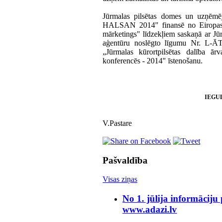
Jūrmalas pilsētas domes un uzņēmē
HALSAN 2014" finansē no Eiropas Sa
mārketings" līdzekļiem saskaņā ar Jūrm
aģentūru noslēgto līgumu Nr. L-ĀT
„Jūrmalas kūrortpilsētas dalība ārv
konferencēs - 2014" īstenošanu.
IEGU
V.Pastare
Pašvaldība
Visas ziņas
No 1. jūlija informāciju
www.adazi.lv