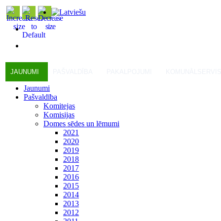
JAUNUMI
PAŠVALDĪBA
PAKALPOJUMI
KOMUNĀLSERVI
Jaunumi
Pašvaldība
Komitejas
Komisijas
Domes sēdes un lēmumi
2021
2020
2019
2018
2017
2016
2015
2014
2013
2012