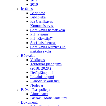
2011
2010
Iestādes
Bāriņtiesa
Bibliotēka
P/a Carnikavas
Komunālserviss
Carnikavas pamatskola
PII "Piejūra"
PII "Riekstiņš"
Sociālais dienests
Carnikavas Mūzikas un
mākslas skola
Būvvalde
Veidlapas
Teritorijas plānojums
(2018.-2028.)
Detālplānojumi
Lokālplānojumi
Plānotie sakaru tīkli
Nodevas
Pašvaldības policija
Aktualitātes
Biežāk uzdotie jautājumi
Dokumenti