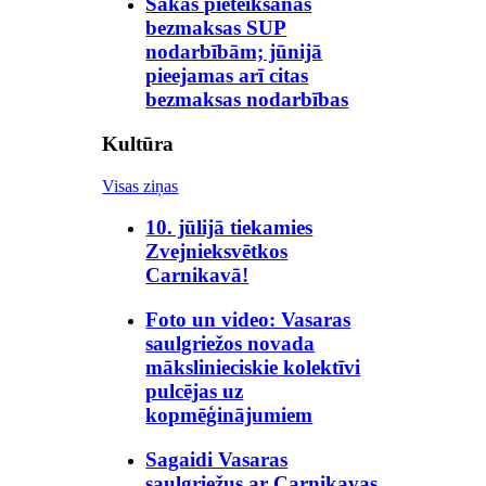
Sākas pieteikšanās
bezmaksas SUP
nodarbībām; jūnijā
pieejamas arī citas
bezmaksas nodarbības
Kultūra
Visas ziņas
10. jūlijā tiekamies
Zvejnieksvētkos
Carnikavā!
Foto un video: Vasaras
saulgriežos novada
mākslinieciskie kolektīvi
pulcējas uz
kopmēģinājumiem
Sagaidi Vasaras
saulgriežus ar Carnikavas