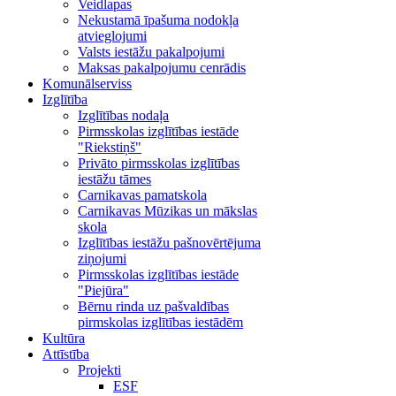
Veidlapas
Nekustamā īpašuma nodokļa
atvieglojumi
Valsts iestāžu pakalpojumi
Maksas pakalpojumu cenrādis
Komunālserviss
Izglītība
Izglītības nodaļa
Pirmsskolas izglītības iestāde
"Riekstiņš"
Privāto pirmsskolas izglītības
iestāžu tāmes
Carnikavas pamatskola
Carnikavas Mūzikas un mākslas
skola
Izglītības iestāžu pašnovērtējuma
ziņojumi
Pirmsskolas izglītības iestāde
"Piejūra"
Bērnu rinda uz pašvaldības
pirmskolas izglītības iestādēm
Kultūra
Attīstība
Projekti
ESF