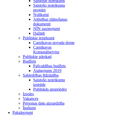
Saistošie noteikumi
Saistošo noteikumu
projekti
Nolikumi
Attīstības plānošanas
dokumenti
NĪN paziņojumi
Dažādi
Publiskie iepirkumi
Carnikavas novada dome
Carnikavas
Komunālserviss
Publiskie pārskati
Budžets
Pašvaldības budžets
Atalgojums 2019
Sabiedrības līdzdalība
Saistošo noteikumu
izstrāde
Publiskās apspriedes
Izsoles
Vakances
Personas datu aizsardzība
Īpašumi
Pakalpojumi