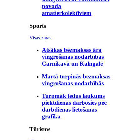
novada
amatierkolektīviem
Sports
Visas ziņas
Atsākas bezmaksas āra
vingrošanas nodarbības
Carnikavā un Kalngalē
Martā turpinās bezmaksas
vingrošanas nodarbībās
Turpmāk ledus laukums
piektdienās darbosies pēc
darbdienas lietošanas
grafika
Tūrisms