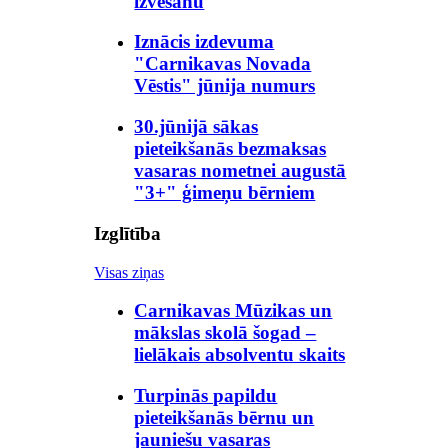
izvešanu
Iznācis izdevuma
"Carnikavas Novada
Vēstis" jūnija numurs
30.jūnijā sākas
pieteikšanās bezmaksas
vasaras nometnei augustā
"3+" ģimeņu bērniem
Izglītība
Visas ziņas
Carnikavas Mūzikas un
mākslas skolā šogad –
lielākais absolventu skaits
Turpinās papildu
pieteikšanās bērnu un
jauniešu vasaras