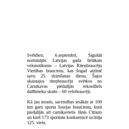
Svētdien, 6.septembrī, Siguldā
norisinājās Latvijas gada lielākais
velonotikums – Latvijas Riteņbraucēju
Vienības brauciens, kas šogad atzīmē
savu 25. dzimšanas dienu. Šajos
skaistajos riteņbraucēju svētkos no
Carnikavas piedalījās rekordliels
dalībnieku skaits – 60 velobraucēji.
Kā jau ierasts, sacensības iesākās ar 100
km garo sporta šosejas braucienu, kurā
piedalījās arī carnikavietis Jānis Cīmurs
un kurš 173 sportistu konkurencē izcīnīja
125. vietu.