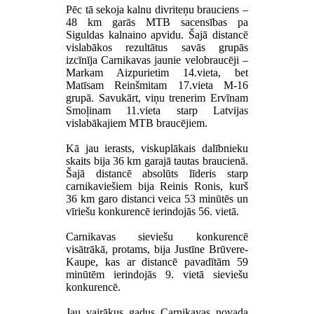
Pēc tā sekoja kalnu divriteņu brauciens –
48 km garās MTB sacensības pa
Siguldas kalnaino apvidu. Šajā distancē
vislabākos rezultātus savās grupās
izcīnīja Carnikavas jaunie velobraucēji –
Markam Aizpurietim 14.vieta, bet
Matīsam Reinšmitam 17.vieta M-16
grupā. Savukārt, viņu trenerim Ervīnam
Smoļinam 11.vieta starp Latvijas
vislabākajiem MTB braucējiem.
Kā jau ierasts, viskuplākais dalībnieku
skaits bija 36 km garajā tautas braucienā.
Šajā distancē absolūts līderis starp
carnikaviešiem bija Reinis Ronis, kurš
36 km garo distanci veica 53 minūtēs un
vīriešu konkurencē ierindojās 56. vietā.
Carnikavas sieviešu konkurencē
visātrākā, protams, bija Justīne Brūvere-
Kaupe, kas ar distancē pavadītām 59
minūtēm ierindojās 9. vietā sieviešu
konkurencē.
Jau vairākus gadus Carnikavas novada