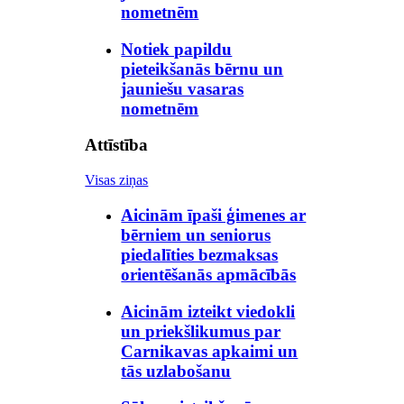
nometnēm
Notiek papildu
pieteikšanās bērnu un
jauniešu vasaras
nometnēm
Attīstība
Visas ziņas
Aicinām īpaši ģimenes ar
bērniem un seniorus
piedalīties bezmaksas
orientēšanās apmācībās
Aicinām izteikt viedokli
un priekšlikumus par
Carnikavas apkaimi un
tās uzlabošanu