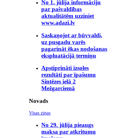
No 1. jūlija informāciju
par pašvaldības
aktualitātēm uzziniet
www.adazi.lv
Saskaņojot ar būvvaldi,
uz pusgadu varēs
pagarināt ēkas nodošanas
ekspluatācijā termiņu
Apstiprināti izsoles
rezultāti par īpašumu
Sintēzes ielā 2
Mežgarciemā
Novads
Visas ziņas
No 29. jūlija pieaugs
maksa par atkritumu