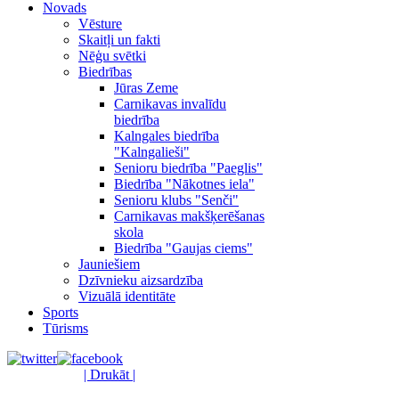
Novads
Vēsture
Skaitļi un fakti
Nēģu svētki
Biedrības
Jūras Zeme
Carnikavas invalīdu
biedrība
Kalngales biedrība
"Kalngalieši"
Senioru biedrība "Paeglis"
Biedrība "Nākotnes iela"
Senioru klubs "Senči"
Carnikavas makšķerēšanas
skola
Biedrība "Gaujas ciems"
Jauniešiem
Dzīvnieku aizsardzība
Vizuālā identitāte
Sports
Tūrisms
| Drukāt |