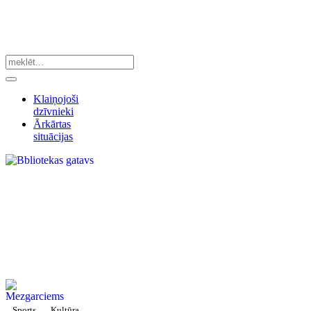
Klaiņojoši
dzīvnieki
Ārkārtas
situācijas
Sports
Kultūra