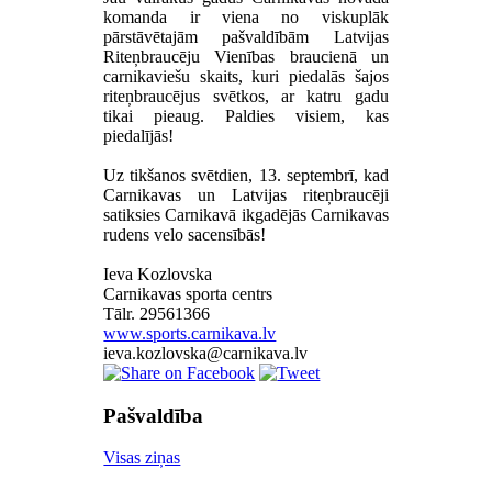
komanda ir viena no viskuplāk
pārstāvētajām pašvaldībām Latvijas
Riteņbraucēju Vienības braucienā un
carnikaviešu skaits, kuri piedalās šajos
riteņbraucējus svētkos, ar katru gadu
tikai pieaug. Paldies visiem, kas
piedalījās!
Uz tikšanos svētdien, 13. septembrī, kad
Carnikavas un Latvijas riteņbraucēji
satiksies Carnikavā ikgadējās Carnikavas
rudens velo sacensībās!
Ieva Kozlovska
Carnikavas sporta centrs
Tālr. 29561366
www.sports.carnikava.lv
Pašvaldība
Visas ziņas