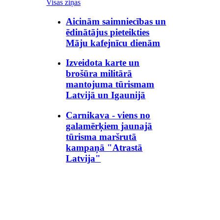
Visas ziņas
Aicinām saimniecības un
ēdinātājus pieteikties
Māju kafejnīcu dienām
Izveidota karte un
brošūra militārā
mantojuma tūrismam
Latvijā un Igaunijā
Carnikava - viens no
galamērķiem jaunajā
tūrisma maršrutā
kampaņā "Atrastā
Latvija"