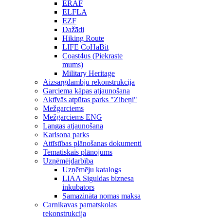
ERAF
ELFLA
EZF
Dažādi
Hiking Route
LIFE CoHaBit
Coast4us (Piekraste
mums)
Military Heritage
Aizsargdambju rekonstrukcija
Garciema kāpas atjaunošana
Aktīvās atpūtas parks "Zibeņi"
Mežgarciems
Mežgarciems ENG
Langas atjaunošana
Karlsona parks
Attīstības plānošanas dokumenti
Tematiskais plānojums
Uzņēmējdarbība
Uzņēmēju katalogs
LIAA Siguldas biznesa
inkubators
Samazināta nomas maksa
Carnikavas pamatskolas
rekonstrukcija