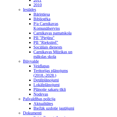
2011
2010
Iestādes
Bāriņtiesa
Bibliotēka
P/a Carnikavas
Komunālserviss
Carnikavas pamatskola
PII "Piejūra"
PII "Riekstiņš"
Sociālais dienests
Carnikavas Mūzikas un
mākslas skola
Būvvalde
Veidlapas
Teritorijas plānojums
(2018.-2028.)
Detālplānojumi
Lokālplānojumi
Plānotie sakaru tīkli
Nodevas
Pašvaldības policija
Aktualitātes
Biežāk uzdotie jautājumi
Dokumenti