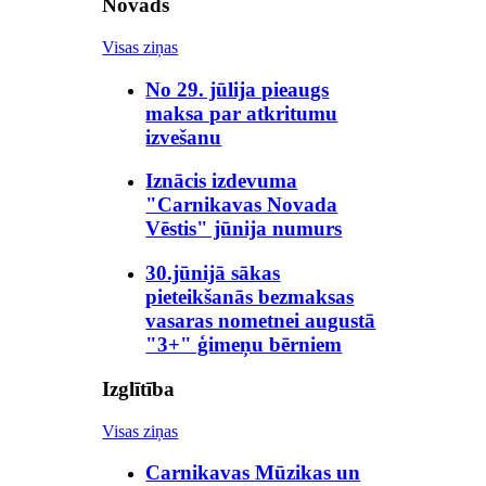
Novads
Visas ziņas
No 29. jūlija pieaugs
maksa par atkritumu
izvešanu
Iznācis izdevuma
"Carnikavas Novada
Vēstis" jūnija numurs
30.jūnijā sākas
pieteikšanās bezmaksas
vasaras nometnei augustā
"3+" ģimeņu bērniem
Izglītība
Visas ziņas
Carnikavas Mūzikas un