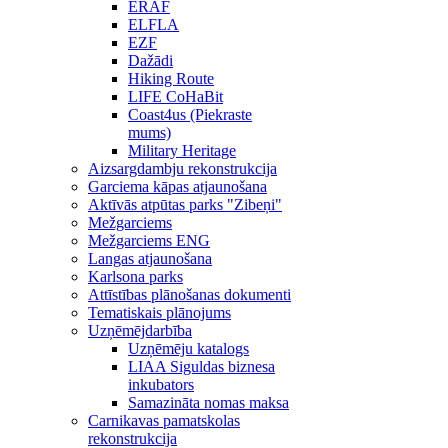
ERAF
ELFLA
EZF
Dažādi
Hiking Route
LIFE CoHaBit
Coast4us (Piekraste
mums)
Military Heritage
Aizsargdambju rekonstrukcija
Garciema kāpas atjaunošana
Aktīvās atpūtas parks "Zibeņi"
Mežgarciems
Mežgarciems ENG
Langas atjaunošana
Karlsona parks
Attīstības plānošanas dokumenti
Tematiskais plānojums
Uzņēmējdarbība
Uzņēmēju katalogs
LIAA Siguldas biznesa
inkubators
Samazināta nomas maksa
Carnikavas pamatskolas
rekonstrukcija