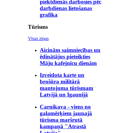
piektdienās darbosies pēc
darbdienas lietošanas
grafika
Tūrisms
Visas ziņas
Aicinām saimniecības un
ēdinātājus pieteikties
Māju kafejnīcu dienām
Izveidota karte un
brošūra militārā
mantojuma tūrismam
Latvijā un Igaunijā
Carnikava - viens no
galamērķiem jaunajā
tūrisma maršrutā
kampaņā "Atrastā
Latvija"