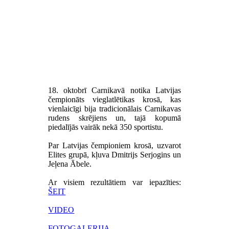
18. oktobrī Carnikavā notika Latvijas
čempionāts vieglatlētikas krosā, kas
vienlaicīgi bija tradicionālais Carnikavas
rudens skrējiens un, tajā kopumā
piedalījās vairāk nekā 350 sportistu.
Par Latvijas čempioniem krosā, uzvarot
Elites grupā, kļuva Dmitrijs Serjogins un
Jeļena Ābele.
Ar visiem rezultātiem var iepazīties:
ŠEIT
VIDEO
FOTOGALERIJA