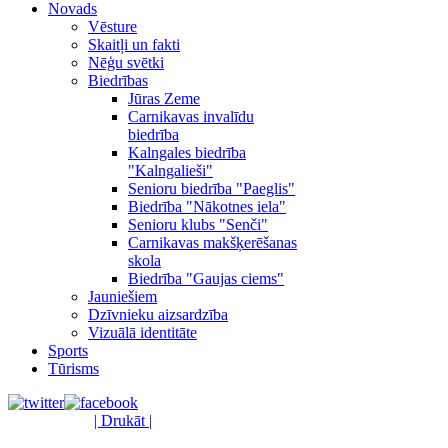
Novads
Vēsture
Skaitļi un fakti
Nēģu svētki
Biedrības
Jūras Zeme
Carnikavas invalīdu
biedrība
Kalngales biedrība
"Kalngalieši"
Senioru biedrība "Paeglis"
Biedrība "Nākotnes iela"
Senioru klubs "Senči"
Carnikavas makšķerēšanas
skola
Biedrība "Gaujas ciems"
Jauniešiem
Dzīvnieku aizsardzība
Vizuālā identitāte
Sports
Tūrisms
| Drukāt |