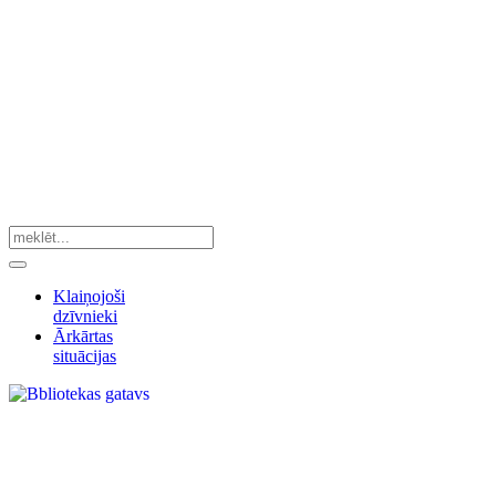
Klaiņojoši
dzīvnieki
Ārkārtas
situācijas