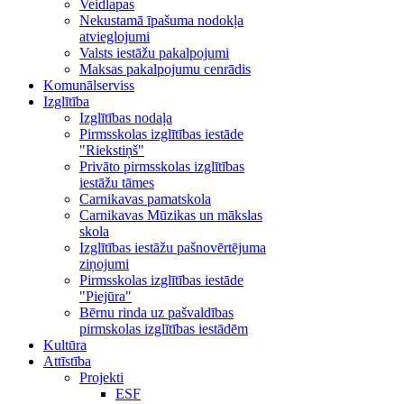
Veidlapas
Nekustamā īpašuma nodokļa
atvieglojumi
Valsts iestāžu pakalpojumi
Maksas pakalpojumu cenrādis
Komunālserviss
Izglītība
Izglītības nodaļa
Pirmsskolas izglītības iestāde
"Riekstiņš"
Privāto pirmsskolas izglītības
iestāžu tāmes
Carnikavas pamatskola
Carnikavas Mūzikas un mākslas
skola
Izglītības iestāžu pašnovērtējuma
ziņojumi
Pirmsskolas izglītības iestāde
"Piejūra"
Bērnu rinda uz pašvaldības
pirmskolas izglītības iestādēm
Kultūra
Attīstība
Projekti
ESF