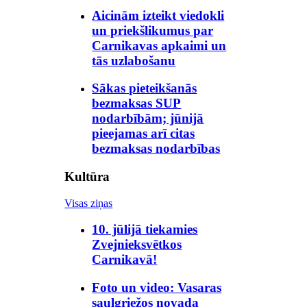
Aicinām izteikt viedokli
un priekšlikumus par
Carnikavas apkaimi un
tās uzlabošanu
Sākas pieteikšanās
bezmaksas SUP
nodarbībām; jūnijā
pieejamas arī citas
bezmaksas nodarbības
Kultūra
Visas ziņas
10. jūlijā tiekamies
Zvejnieksvētkos
Carnikavā!
Foto un video: Vasaras
saulgriežos novada