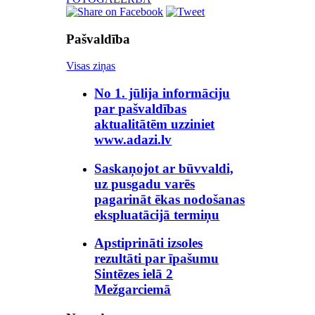
Pašvaldība
Visas ziņas
No 1. jūlija informāciju
par pašvaldības
aktualitātēm uzziniet
www.adazi.lv
Saskaņojot ar būvvaldi,
uz pusgadu varēs
pagarināt ēkas nodošanas
ekspluatācijā termiņu
Apstiprināti izsoles
rezultāti par īpašumu
Sintēzes ielā 2
Mežgarciemā