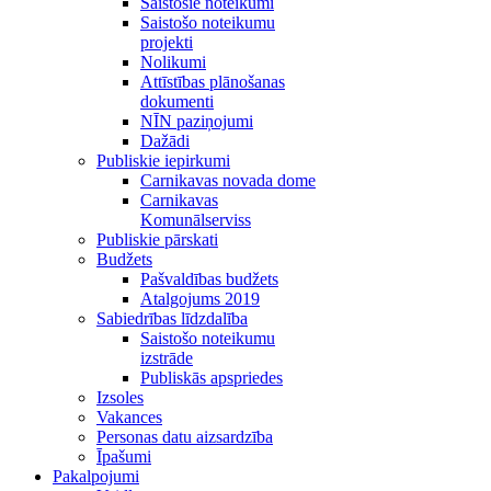
Saistošie noteikumi
Saistošo noteikumu
projekti
Nolikumi
Attīstības plānošanas
dokumenti
NĪN paziņojumi
Dažādi
Publiskie iepirkumi
Carnikavas novada dome
Carnikavas
Komunālserviss
Publiskie pārskati
Budžets
Pašvaldības budžets
Atalgojums 2019
Sabiedrības līdzdalība
Saistošo noteikumu
izstrāde
Publiskās apspriedes
Izsoles
Vakances
Personas datu aizsardzība
Īpašumi
Pakalpojumi