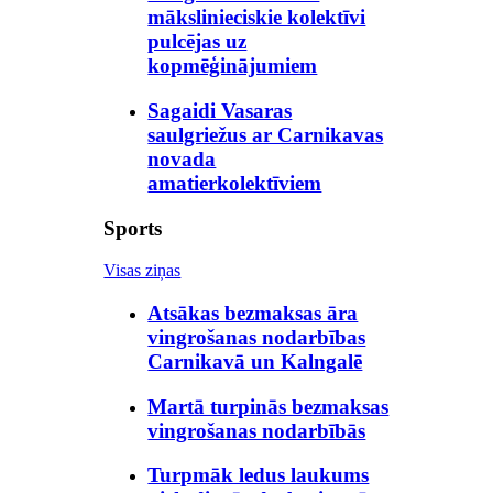
mākslinieciskie kolektīvi
pulcējas uz
kopmēģinājumiem
Sagaidi Vasaras
saulgriežus ar Carnikavas
novada
amatierkolektīviem
Sports
Visas ziņas
Atsākas bezmaksas āra
vingrošanas nodarbības
Carnikavā un Kalngalē
Martā turpinās bezmaksas
vingrošanas nodarbībās
Turpmāk ledus laukums