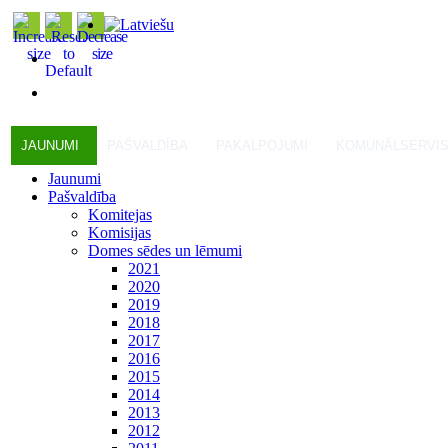
JAUNUMI
PAŠVALDĪBA
PAKALPOJUMI
KOMUNĀLSERVI
Jaunumi
Pašvaldība
Komitejas
Komisijas
Domes sēdes un lēmumi
2021
2020
2019
2018
2017
2016
2015
2014
2013
2012