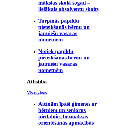
mākslas skolā šogad –
lielākais absolventu skaits
Turpinās papildu
pieteikšanās bērnu un
jauniešu vasaras
nometnēm
Notiek papildu
pieteikšanās bērnu un
jauniešu vasaras
nometnēm
Attīstība
Visas ziņas
Aicinām īpaši ģimenes ar
bērniem un seniorus
piedalīties bezmaksas
orientēšanās apmācībās