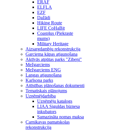
ERAF
ELFLA
EZF
Dažādi
Hiking Route
LIFE CoHaBit
Coast4us (Piekraste
mums)
Military Heritage
Aizsargdambju rekonstrukcija
Garciema kāpas atjaunošana
Aktīvās atpūtas parks "Zibeņi"
Mežgarciems
Mežgarciems ENG
Langas atjaunošana
Karlsona parks
Attīstības plānošanas dokumenti
Tematiskais plānojums
Uzņēmējdarbība
Uzņēmēju katalogs
LIAA Siguldas biznesa
inkubators
Samazināta nomas maksa
Carnikavas pamatskolas
rekonstrukcija