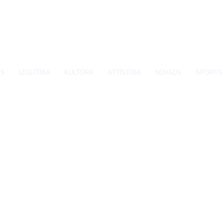
SS
IZGLĪTĪBA
KULTŪRA
ATTĪSTĪBA
NOVADS
SPORTS