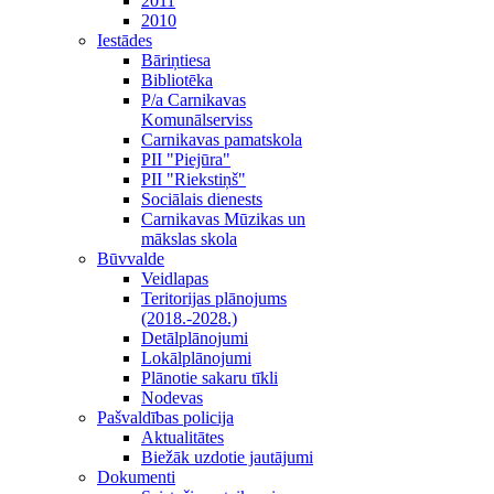
2011
2010
Iestādes
Bāriņtiesa
Bibliotēka
P/a Carnikavas
Komunālserviss
Carnikavas pamatskola
PII "Piejūra"
PII "Riekstiņš"
Sociālais dienests
Carnikavas Mūzikas un
mākslas skola
Būvvalde
Veidlapas
Teritorijas plānojums
(2018.-2028.)
Detālplānojumi
Lokālplānojumi
Plānotie sakaru tīkli
Nodevas
Pašvaldības policija
Aktualitātes
Biežāk uzdotie jautājumi
Dokumenti