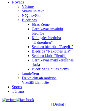
Novads
Vēsture
Skaitļi un fakti
Nēģu svētki
Biedrības
Jūras Zeme
Carnikavas invalīdu
biedrība
Kalngales biedrība
"Kalngalieši"
Senioru biedrība "Paeglis"
Biedrība "Nākotnes iela"
Senioru klubs "Senči"
Carnikavas makšķerēšanas
skola
Biedrība "Gaujas ciems"
Jauniešiem
Dzīvnieku aizsardzība
Vizuālā identitāte
Sports
Tūrisms
| Drukāt |