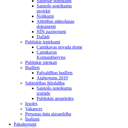
Saistošie noteikumi
Saistošo noteikumu
projekti
Nolikumi
Attīstības plānošanas
dokumenti
NĪN paziņojumi
Dažādi
Publiskie iepirkumi
Carnikavas novada dome
Carnikavas
Komunālserviss
Publiskie pārskati
Budžets
Pašvaldības budžets
Atalgojums 2019
Sabiedrības līdzdalība
Saistošo noteikumu
izstrāde
Publiskās apspriedes
Izsoles
Vakances
Personas datu aizsardzība
Īpašumi
Pakalpojumi