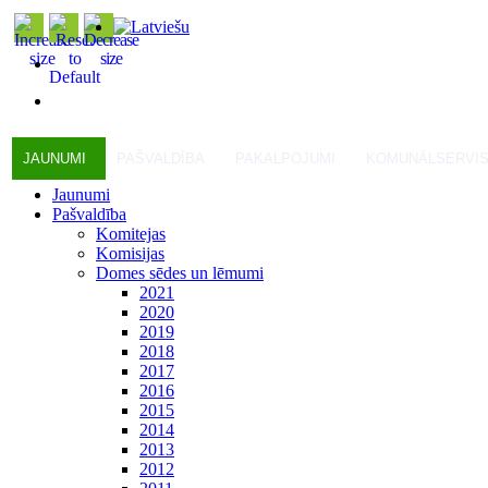
JAUNUMI
PAŠVALDĪBA
PAKALPOJUMI
KOMUNĀLSERVI
Jaunumi
Pašvaldība
Komitejas
Komisijas
Domes sēdes un lēmumi
2021
2020
2019
2018
2017
2016
2015
2014
2013
2012