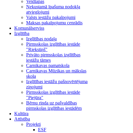
Veidlapas
Nekustamā īpašuma nodokļa
atvieglojumi
Valsts iestāžu pakalpojumi
Maksas pakalpojumu cenrādis
Komunālserviss
Izglītība
Izglītības nodaļa
Pirmsskolas izglītības iestāde
"Riekstiņš"
Privāto pirmsskolas izglītības
iestāžu tāmes
Carnikavas pamatskola
Carnikavas Mūzikas un mākslas
skola
Izglītības iestāžu pašnovērtējuma
ziņojumi
Pirmsskolas izglītības iestāde
"Piejūra"
Bērnu rinda uz pašvaldības
pirmskolas izglītības iestādēm
Kultūra
Attīstība
Projekti
ESF