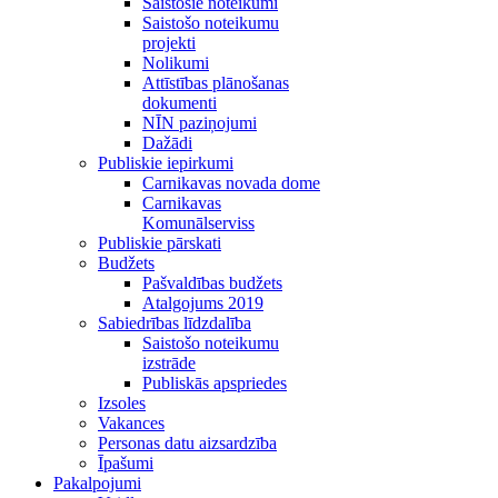
Saistošie noteikumi
Saistošo noteikumu
projekti
Nolikumi
Attīstības plānošanas
dokumenti
NĪN paziņojumi
Dažādi
Publiskie iepirkumi
Carnikavas novada dome
Carnikavas
Komunālserviss
Publiskie pārskati
Budžets
Pašvaldības budžets
Atalgojums 2019
Sabiedrības līdzdalība
Saistošo noteikumu
izstrāde
Publiskās apspriedes
Izsoles
Vakances
Personas datu aizsardzība
Īpašumi
Pakalpojumi