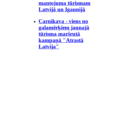
mantojuma tūrismam
Latvijā un Igaunijā
Carnikava - viens no
galamērķiem jaunajā
tūrisma maršrutā
kampaņā "Atrastā
Latvija"