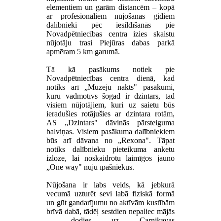
elementiem un garām distancēm – kopā
ar profesionāliem nūjošanas gidiem
dalībnieki pēc iesildīšanās pie
Novadpētniecības centra izies skaistu
nūjotāju trasi Piejūras dabas parkā
apmēram 5 km garumā.
Tā kā pasākums notiek pie
Novadpētniecības centra dienā, kad
notiks arī „Muzeju nakts" pasākumi,
kuru vadmotīvs šogad ir dzintars, tad
visiem nūjotājiem, kuri uz saietu būs
ieradušies rotājušies ar dzintara rotām,
AS „Dzintars" dāvinās pārsteiguma
balviņas. Visiem pasākuma dalībniekiem
būs arī dāvana no „Rexona". Tāpat
notiks dalībnieku pieteikuma anketu
izloze, lai noskaidrotu laimīgos jauno
„One way" nūju īpašniekus.
Nūjošana ir labs veids, kā jebkurā
vecumā uzturēt sevi labā fiziskā formā
un gūt gandarījumu no aktīvām kustībām
brīvā dabā, tādēļ sestdien nepaliec mājās
– dodies uz Carnikavas