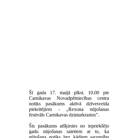
Šī gada 17. maijā plkst. 10.00 pie
Carnikavas Novadpētniecības centra
notiks pasākums aktīvā dzīvesveida
piekritējiem - „Rexona nūjošanas
festivāls Carnikavas dzintarkrastos".
Šis pasākums atšķirsies no iepriekšējo
gadu nūjošanas saietiem ar to, ka
nūjošana notiks bez kādiem sacensību