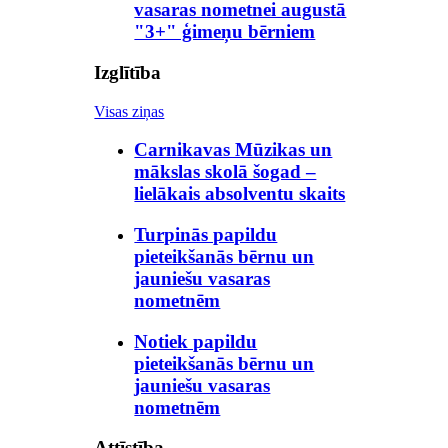
vasaras nometnei augustā
"3+" ģimeņu bērniem
Izglītība
Visas ziņas
Carnikavas Mūzikas un
mākslas skolā šogad –
lielākais absolventu skaits
Turpinās papildu
pieteikšanās bērnu un
jauniešu vasaras
nometnēm
Notiek papildu
pieteikšanās bērnu un
jauniešu vasaras
nometnēm
Attīstība