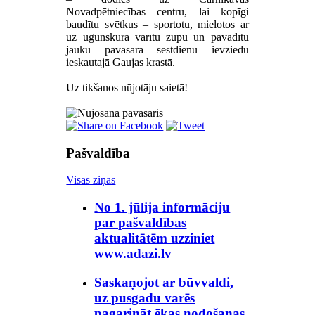
Novadpētniecības centru, lai kopīgi
baudītu svētkus – sportotu, mielotos ar
uz ugunskura vārītu zupu un pavadītu
jauku pavasara sestdienu ievziedu
ieskautajā Gaujas krastā.
Uz tikšanos nūjotāju saietā!
Pašvaldība
Visas ziņas
No 1. jūlija informāciju
par pašvaldības
aktualitātēm uzziniet
www.adazi.lv
Saskaņojot ar būvvaldi,
uz pusgadu varēs
pagarināt ēkas nodošanas