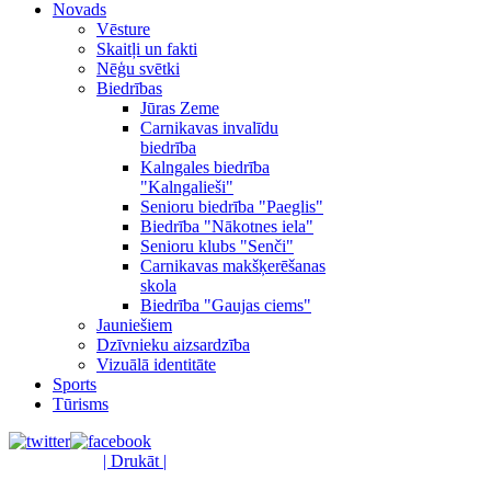
Novads
Vēsture
Skaitļi un fakti
Nēģu svētki
Biedrības
Jūras Zeme
Carnikavas invalīdu
biedrība
Kalngales biedrība
"Kalngalieši"
Senioru biedrība "Paeglis"
Biedrība "Nākotnes iela"
Senioru klubs "Senči"
Carnikavas makšķerēšanas
skola
Biedrība "Gaujas ciems"
Jauniešiem
Dzīvnieku aizsardzība
Vizuālā identitāte
Sports
Tūrisms
| Drukāt |