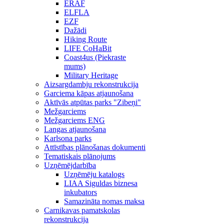
ERAF
ELFLA
EZF
Dažādi
Hiking Route
LIFE CoHaBit
Coast4us (Piekraste
mums)
Military Heritage
Aizsargdambju rekonstrukcija
Garciema kāpas atjaunošana
Aktīvās atpūtas parks "Zibeņi"
Mežgarciems
Mežgarciems ENG
Langas atjaunošana
Karlsona parks
Attīstības plānošanas dokumenti
Tematiskais plānojums
Uzņēmējdarbība
Uzņēmēju katalogs
LIAA Siguldas biznesa
inkubators
Samazināta nomas maksa
Carnikavas pamatskolas
rekonstrukcija