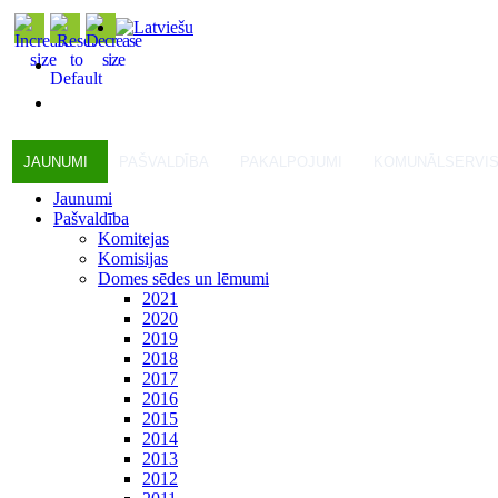
JAUNUMI
PAŠVALDĪBA
PAKALPOJUMI
KOMUNĀLSERVI
Jaunumi
Pašvaldība
Komitejas
Komisijas
Domes sēdes un lēmumi
2021
2020
2019
2018
2017
2016
2015
2014
2013
2012