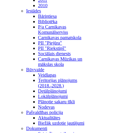
2011
2010
Iestādes
Bāriņtiesa
Bibliotēka
P/a Carnikavas
Komunālserviss
Carnikavas pamatskola
PII "Piejūra"
PII "Riekstiņš"
Sociālais dienests
Carnikavas Mūzikas un
mākslas skola
Būvvalde
Veidlapas
Teritorijas plānojums
(2018.-2028.)
Detālplānojumi
Lokālplānojumi
Plānotie sakaru tīkli
Nodevas
Pašvaldības policija
Aktualitātes
Biežāk uzdotie jautājumi
Dokumenti