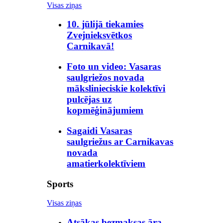
Visas ziņas
10. jūlijā tiekamies
Zvejnieksvētkos
Carnikavā!
Foto un video: Vasaras
saulgriežos novada
mākslinieciskie kolektīvi
pulcējas uz
kopmēģinājumiem
Sagaidi Vasaras
saulgriežus ar Carnikavas
novada
amatierkolektīviem
Sports
Visas ziņas
Atsākas bezmaksas āra