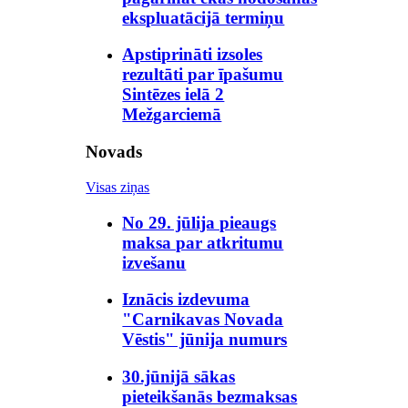
ekspluatācijā termiņu
Apstiprināti izsoles
rezultāti par īpašumu
Sintēzes ielā 2
Mežgarciemā
Novads
Visas ziņas
No 29. jūlija pieaugs
maksa par atkritumu
izvešanu
Iznācis izdevuma
"Carnikavas Novada
Vēstis" jūnija numurs
30.jūnijā sākas
pieteikšanās bezmaksas