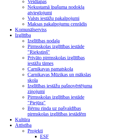
Veidlapas
Nekustamā īpašuma nodokļa
atvieglojumi
Valsts iestāžu pakalpojumi
Maksas pakalpojumu cenrādis
Komunālserviss
Izglītība
Izglītības nodaļa
Pirmsskolas izglītības iestāde
"Riekstiņš"
Privāto pirmsskolas izglītības
iestāžu tāmes
Carnikavas pamatskola
Carnikavas Mūzikas un mākslas
skola
Izglītības iestāžu pašnovērtējuma
ziņojumi
Pirmsskolas izglītības iestāde
"Piejūra"
Bērnu rinda uz pašvaldības
pirmskolas izglītības iestādēm
Kultūra
Attīstība
Projekti
ESF