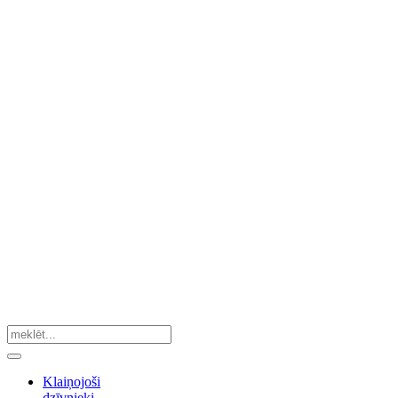
Klaiņojoši
dzīvnieki