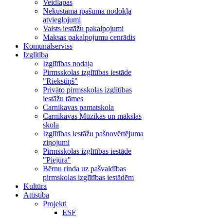
Veidlapas
Nekustamā īpašuma nodokļa
atvieglojumi
Valsts iestāžu pakalpojumi
Maksas pakalpojumu cenrādis
Komunālserviss
Izglītība
Izglītības nodaļa
Pirmsskolas izglītības iestāde
"Riekstiņš"
Privāto pirmsskolas izglītības
iestāžu tāmes
Carnikavas pamatskola
Carnikavas Mūzikas un mākslas
skola
Izglītības iestāžu pašnovērtējuma
ziņojumi
Pirmsskolas izglītības iestāde
"Piejūra"
Bērnu rinda uz pašvaldības
pirmskolas izglītības iestādēm
Kultūra
Attīstība
Projekti
ESF