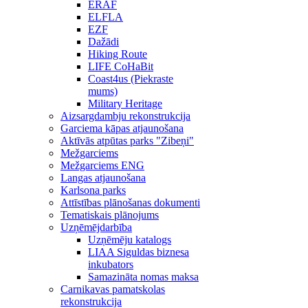
ERAF
ELFLA
EZF
Dažādi
Hiking Route
LIFE CoHaBit
Coast4us (Piekraste
mums)
Military Heritage
Aizsargdambju rekonstrukcija
Garciema kāpas atjaunošana
Aktīvās atpūtas parks "Zibeņi"
Mežgarciems
Mežgarciems ENG
Langas atjaunošana
Karlsona parks
Attīstības plānošanas dokumenti
Tematiskais plānojums
Uzņēmējdarbība
Uzņēmēju katalogs
LIAA Siguldas biznesa
inkubators
Samazināta nomas maksa
Carnikavas pamatskolas
rekonstrukcija