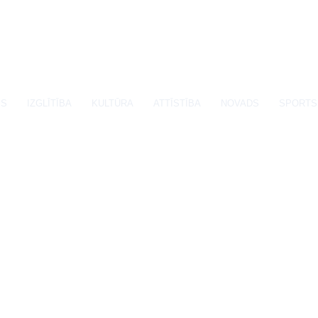
SS
IZGLĪTĪBA
KULTŪRA
ATTĪSTĪBA
NOVADS
SPORTS