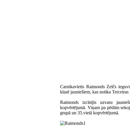
Carnikavietis Raimonds Zelčs ieguvi
klasē jauniešiem, kas notika Terceiras
Raimonds izcīnījis uzvaru jauni
kopvērtējumā. Viņam pa pēdām sekoja K
grupā un 35.vietā kopvērtējumā.