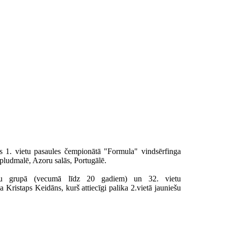
s 1. vietu pasaules čempionātā "Formula" vindsērfinga
 pludmalē, Azoru salās, Portugālē.
ešu grupā (vecumā līdz 20 gadiem) un 32. vietu
ristaps Keidāns, kurš attiecīgi palika 2.vietā jauniešu