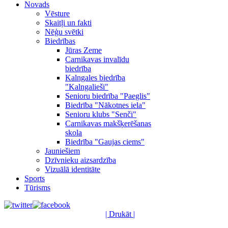
Novads
Vēsture
Skaitļi un fakti
Nēģu svētki
Biedrības
Jūras Zeme
Carnikavas invalīdu
biedrība
Kalngales biedrība
"Kalngalieši"
Senioru biedrība "Paeglis"
Biedrība "Nākotnes iela"
Senioru klubs "Senči"
Carnikavas makšķerēšanas
skola
Biedrība "Gaujas ciems"
Jauniešiem
Dzīvnieku aizsardzība
Vizuālā identitāte
Sports
Tūrisms
| Drukāt |