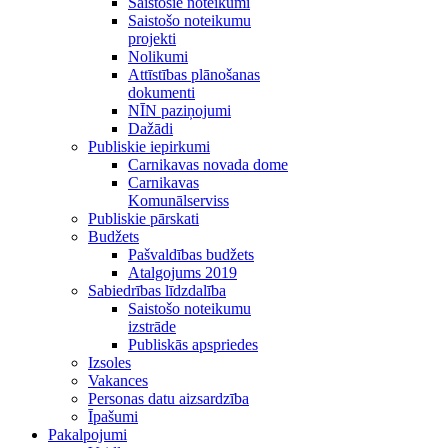
Saistošie noteikumi
Saistošo noteikumu
projekti
Nolikumi
Attīstības plānošanas
dokumenti
NĪN paziņojumi
Dažādi
Publiskie iepirkumi
Carnikavas novada dome
Carnikavas
Komunālserviss
Publiskie pārskati
Budžets
Pašvaldības budžets
Atalgojums 2019
Sabiedrības līdzdalība
Saistošo noteikumu
izstrāde
Publiskās apspriedes
Izsoles
Vakances
Personas datu aizsardzība
Īpašumi
Pakalpojumi