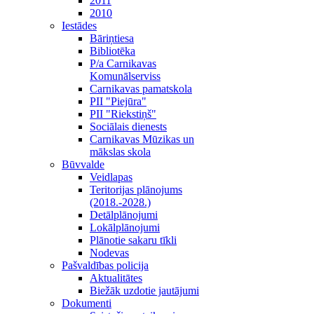
2011
2010
Iestādes
Bāriņtiesa
Bibliotēka
P/a Carnikavas
Komunālserviss
Carnikavas pamatskola
PII "Piejūra"
PII "Riekstiņš"
Sociālais dienests
Carnikavas Mūzikas un
mākslas skola
Būvvalde
Veidlapas
Teritorijas plānojums
(2018.-2028.)
Detālplānojumi
Lokālplānojumi
Plānotie sakaru tīkli
Nodevas
Pašvaldības policija
Aktualitātes
Biežāk uzdotie jautājumi
Dokumenti