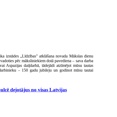
tika izstādes „Līdzības" atklāšana novada Mākslas dienu
, vadoties pēc māksliniekiem dotā pavediena – sava darba
ai Aspazijas daiļdarbā, tādejādi atzīmējot mūsu tautas
darbinieku – 150 gadu jubileju un godinot mūsu tautai
cē dejotājus no visas Latvijas