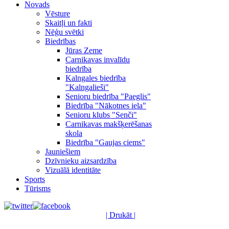
Novads
Vēsture
Skaitļi un fakti
Nēģu svētki
Biedrības
Jūras Zeme
Carnikavas invalīdu
biedrība
Kalngales biedrība
"Kalngalieši"
Senioru biedrība "Paeglis"
Biedrība "Nākotnes iela"
Senioru klubs "Senči"
Carnikavas makšķerēšanas
skola
Biedrība "Gaujas ciems"
Jauniešiem
Dzīvnieku aizsardzība
Vizuālā identitāte
Sports
Tūrisms
| Drukāt |