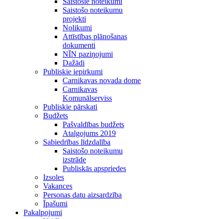
Saistošie noteikumi
Saistošo noteikumu
projekti
Nolikumi
Attīstības plānošanas
dokumenti
NĪN paziņojumi
Dažādi
Publiskie iepirkumi
Carnikavas novada dome
Carnikavas
Komunālserviss
Publiskie pārskati
Budžets
Pašvaldības budžets
Atalgojums 2019
Sabiedrības līdzdalība
Saistošo noteikumu
izstrāde
Publiskās apspriedes
Izsoles
Vakances
Personas datu aizsardzība
Īpašumi
Pakalpojumi