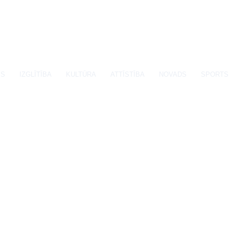
SS
IZGLĪTĪBA
KULTŪRA
ATTĪSTĪBA
NOVADS
SPORTS