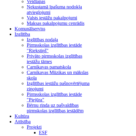
Veidlapas
Nekustamā īpašuma nodokļa
atvieglojumi
Valsts iestāžu pakalpojumi
Maksas pakalpojumu cenrādis
Komunālserviss
Izglītība
Izglītības nodaļa
Pirmsskolas izglītības iestāde
"Riekstiņš"
Privāto pirmsskolas izglītības
iestāžu tāmes
Carnikavas pamatskola
Carnikavas Mūzikas un mākslas
skola
Izglītības iestāžu pašnovērtējuma
ziņojumi
Pirmsskolas izglītības iestāde
"Piejūra"
Bērnu rinda uz pašvaldības
pirmskolas izglītības iestādēm
Kultūra
Attīstība
Projekti
ESF