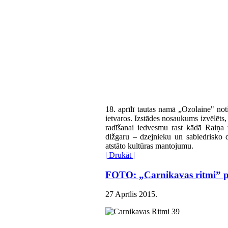
18. aprīlī tautas namā „Ozolaine" no
ietvaros. Izstādes nosaukums izvēlēts
radīšanai iedvesmu rast kādā Raiņa v
dižgaru – dzejnieku un sabiedrisko 
atstāto kultūras mantojumu.
| Drukāt |
FOTO: „Carnikavas ritmi” pul
27 Aprīlis 2015
.