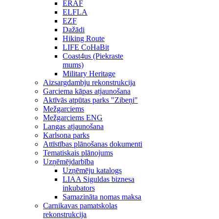
ERAF
ELFLA
EZF
Dažādi
Hiking Route
LIFE CoHaBit
Coast4us (Piekraste
mums)
Military Heritage
Aizsargdambju rekonstrukcija
Garciema kāpas atjaunošana
Aktīvās atpūtas parks "Zibeņi"
Mežgarciems
Mežgarciems ENG
Langas atjaunošana
Karlsona parks
Attīstības plānošanas dokumenti
Tematiskais plānojums
Uzņēmējdarbība
Uzņēmēju katalogs
LIAA Siguldas biznesa
inkubators
Samazināta nomas maksa
Carnikavas pamatskolas
rekonstrukcija