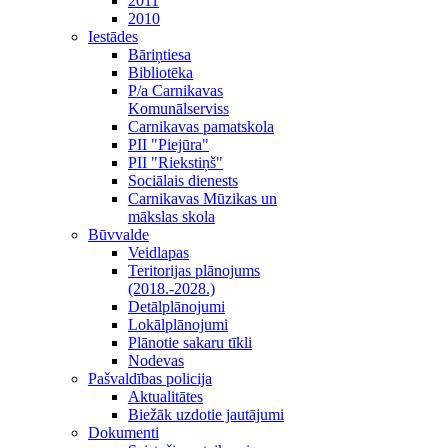
2011
2010
Iestādes
Bāriņtiesa
Bibliotēka
P/a Carnikavas
Komunālserviss
Carnikavas pamatskola
PII "Piejūra"
PII "Riekstiņš"
Sociālais dienests
Carnikavas Mūzikas un
mākslas skola
Būvvalde
Veidlapas
Teritorijas plānojums
(2018.-2028.)
Detālplānojumi
Lokālplānojumi
Plānotie sakaru tīkli
Nodevas
Pašvaldības policija
Aktualitātes
Biežāk uzdotie jautājumi
Dokumenti