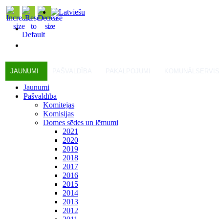
JAUNUMI
PAŠVALDĪBA
PAKALPOJUMI
KOMUNĀLSERVI
Jaunumi
Pašvaldība
Komitejas
Komisijas
Domes sēdes un lēmumi
2021
2020
2019
2018
2017
2016
2015
2014
2013
2012