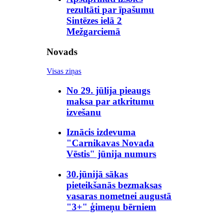
rezultāti par īpašumu
Sintēzes ielā 2
Mežgarciemā
Novads
Visas ziņas
No 29. jūlija pieaugs
maksa par atkritumu
izvešanu
Iznācis izdevuma
"Carnikavas Novada
Vēstis" jūnija numurs
30.jūnijā sākas
pieteikšanās bezmaksas
vasaras nometnei augustā
"3+" ģimeņu bērniem