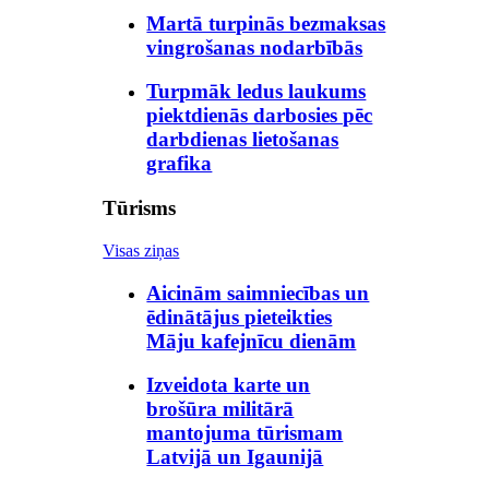
Martā turpinās bezmaksas
vingrošanas nodarbībās
Turpmāk ledus laukums
piektdienās darbosies pēc
darbdienas lietošanas
grafika
Tūrisms
Visas ziņas
Aicinām saimniecības un
ēdinātājus pieteikties
Māju kafejnīcu dienām
Izveidota karte un
brošūra militārā
mantojuma tūrismam
Latvijā un Igaunijā