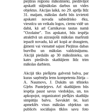
piejūras reģionu mākslinieki, piedāvājot
apskatīt stājmākslas darbus un vides
objektus. Akcijas laikā, no 29. aprīļa līdz
31. maijam, mākslas darbi būs izvietoti
apskatei novada sabiedrisko ēku,
viesnīcu un veikalu logos, ciemu vidē un
dabā, kā arī Carnikavas tautas namā
"Ozolaine". Tos apskatot, būs iespēja
atraktīvā un aizraujošā mākslas maršrutā
iepazīt novadu, kā arī kopā ar draugiem,
ģimeni vai vienatnē sajust Piejūras dabas
burvību un mākslas valdzinājumu.
Akcijā piedalās ap 30 mākslinieku, un
katrs piedāvās skatītājiem līdz trim
mākslas darbiem.
Akcijā tiks piešķirta galvenā balva, par
kuras saņēmēju lems kompetenta žūrija –
A. Naumovs, J. Dukāts un tēlnieks
Gļebs Panteļejevs. Arī skatītājiem būs
iespēja paust savus viedokļus, un, tos
apkopojot, organizatori piešķirs skatītāju
simpātiju balvu. Savukārt tie, kuri
apmeklēs visus mākslas objektus un
publicēs sociālajos tīklos savu foto