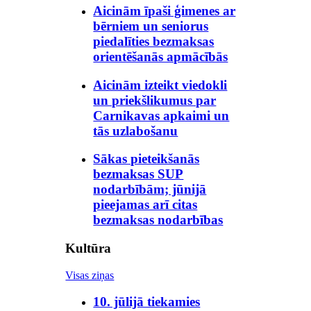
Aicinām īpaši ģimenes ar
bērniem un seniorus
piedalīties bezmaksas
orientēšanās apmācībās
Aicinām izteikt viedokli
un priekšlikumus par
Carnikavas apkaimi un
tās uzlabošanu
Sākas pieteikšanās
bezmaksas SUP
nodarbībām; jūnijā
pieejamas arī citas
bezmaksas nodarbības
Kultūra
Visas ziņas
10. jūlijā tiekamies