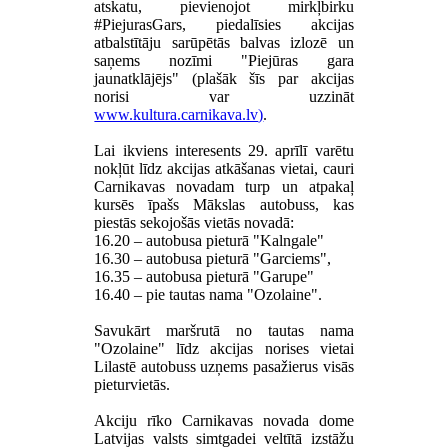
atskatu, pievienojot mirkļbirku
#PiejurasGars, piedalīsies akcijas
atbalstītāju sarūpētās balvas izlozē un
saņems nozīmi "Piejūras gara
jaunatklājējs" (plašāk šīs par akcijas
norisi var uzzināt
www.kultura.carnikava.lv
)
.
Lai ikviens interesents 29. aprīlī varētu
nokļūt līdz akcijas atkāšanas vietai, cauri
Carnikavas novadam turp un atpakaļ
kursēs īpašs Mākslas autobuss, kas
piestās sekojošās vietās novadā:
16.20 – autobusa pieturā "Kalngale"
16.30 – autobusa pieturā "Garciems",
16.35 – autobusa pieturā "Garupe"
16.40 – pie tautas nama "Ozolaine".
Savukārt maršrutā no tautas nama
"Ozolaine" līdz akcijas norises vietai
Lilastē autobuss uzņems pasažierus visās
pieturvietās.
Akciju rīko Carnikavas novada dome
Latvijas valsts simtgadei veltītā izstāžu