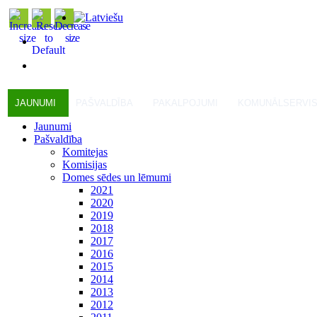
JAUNUMI
PAŠVALDĪBA
PAKALPOJUMI
KOMUNĀLSERVI
Jaunumi
Pašvaldība
Komitejas
Komisijas
Domes sēdes un lēmumi
2021
2020
2019
2018
2017
2016
2015
2014
2013
2012