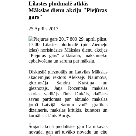
Lilastes pludmalē atklās
Mākslas dienu akciju "Piejūras
gars"
25 Aprīlis 2017
.
29. aprīlī plkst.
17.00 Lilastes pludmalē (pie Ziemeļu
ielas) norisināsies Mākslas dienu akcijas
"Piejūras gars" atklāšana, mākslinieku
apbalvošana un saruna par mākslu.
Diskusijā gleznotājs un Latvijas Mākslas
akadēmijas rektors Aleksejs Naumovs,
gleznotāja Sandra Krastiņa un
gleznotājs, Jaņa Rozentāla mākslas
skolas vadītājs Jānis Dukāts, dalīsies
savās pārdomās par aktuālo mākslas
jomā Latvijā. Sarunu vadīs grafikas
dizaineris, mākslas kritiķis, kurators un
žurnālists Jānis Borgs.
Šogad akcijā piedalīsies gan Carnikavas
novada, gan arī tuvāko novadu un citu