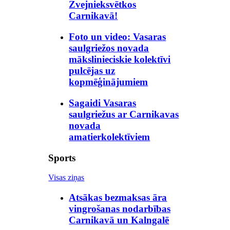
Zvejnieksvētkos
Carnikavā!
Foto un video: Vasaras
saulgriežos novada
mākslinieciskie kolektīvi
pulcējas uz
kopmēģinājumiem
Sagaidi Vasaras
saulgriežus ar Carnikavas
novada
amatierkolektīviem
Sports
Visas ziņas
Atsākas bezmaksas āra
vingrošanas nodarbības
Carnikavā un Kalngalē