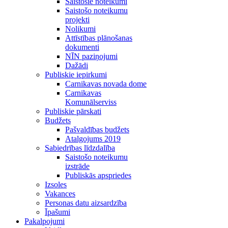
Saistošie noteikumi
Saistošo noteikumu
projekti
Nolikumi
Attīstības plānošanas
dokumenti
NĪN paziņojumi
Dažādi
Publiskie iepirkumi
Carnikavas novada dome
Carnikavas
Komunālserviss
Publiskie pārskati
Budžets
Pašvaldības budžets
Atalgojums 2019
Sabiedrības līdzdalība
Saistošo noteikumu
izstrāde
Publiskās apspriedes
Izsoles
Vakances
Personas datu aizsardzība
Īpašumi
Pakalpojumi