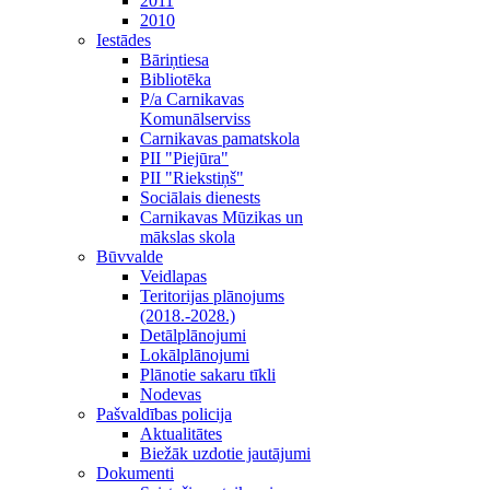
2011
2010
Iestādes
Bāriņtiesa
Bibliotēka
P/a Carnikavas
Komunālserviss
Carnikavas pamatskola
PII "Piejūra"
PII "Riekstiņš"
Sociālais dienests
Carnikavas Mūzikas un
mākslas skola
Būvvalde
Veidlapas
Teritorijas plānojums
(2018.-2028.)
Detālplānojumi
Lokālplānojumi
Plānotie sakaru tīkli
Nodevas
Pašvaldības policija
Aktualitātes
Biežāk uzdotie jautājumi
Dokumenti