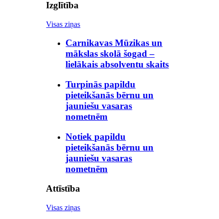
Izglītība
Visas ziņas
Carnikavas Mūzikas un
mākslas skolā šogad –
lielākais absolventu skaits
Turpinās papildu
pieteikšanās bērnu un
jauniešu vasaras
nometnēm
Notiek papildu
pieteikšanās bērnu un
jauniešu vasaras
nometnēm
Attīstība
Visas ziņas