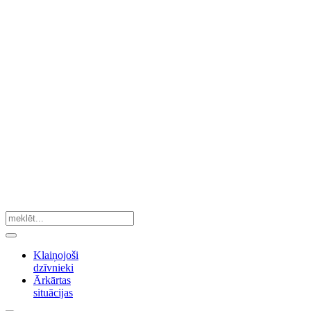
Klaiņojoši
dzīvnieki
Ārkārtas
situācijas