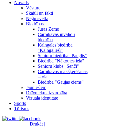
Novads
Vēsture
Skaitļi un fakti
Nēģu svētki
Biedrības
Jūras Zeme
Carnikavas invalīdu
biedrība
Kalngales biedrība
"Kalngalieši"
Senioru biedrība "Paeglis"
Biedrība "Nākotnes iela"
Senioru klubs "Senči"
Carnikavas makšķerēšanas
skola
Biedrība "Gaujas ciems"
Jauniešiem
Dzīvnieku aizsardzība
Vizuālā identitāte
Sports
Tūrisms
| Drukāt |