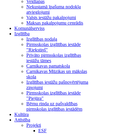
Veidlapas
Nekustamā īpašuma nodokļa
atvieglojumi
Valsts iestāžu pakalpojumi
Maksas pakalpojumu cenrādis
Komunālserviss
Izglītība
Izglītības nodaļa
Pirmsskolas izglītības iestāde
"Riekstiņš"
Privāto pirmsskolas izglītības
iestāžu tāmes
Carnikavas pamatskola
Carnikavas Mūzikas un mākslas
skola
Izglītības iestāžu pašnovērtējuma
ziņojumi
Pirmsskolas izglītības iestāde
"Piejūra"
Bērnu rinda uz pašvaldības
pirmskolas izglītības iestādēm
Kultūra
Attīstība
Projekti
ESF