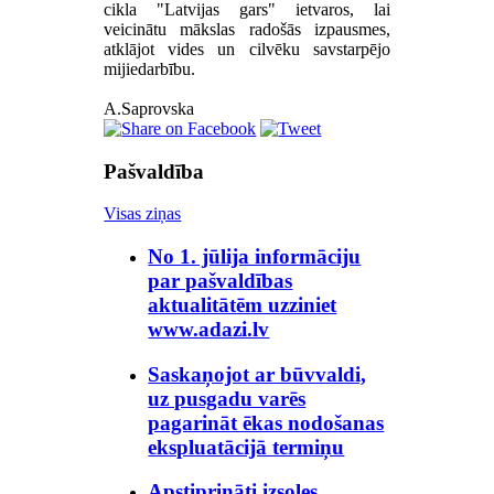
cikla "Latvijas gars" ietvaros, lai
veicinātu mākslas radošās izpausmes,
atklājot vides un cilvēku savstarpējo
mijiedarbību.
A.Saprovska
Pašvaldība
Visas ziņas
No 1. jūlija informāciju
par pašvaldības
aktualitātēm uzziniet
www.adazi.lv
Saskaņojot ar būvvaldi,
uz pusgadu varēs
pagarināt ēkas nodošanas
ekspluatācijā termiņu
Apstiprināti izsoles