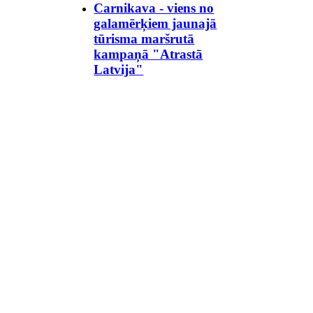
Carnikava - viens no
galamērķiem jaunajā
tūrisma maršrutā
kampaņā "Atrastā
Latvija"