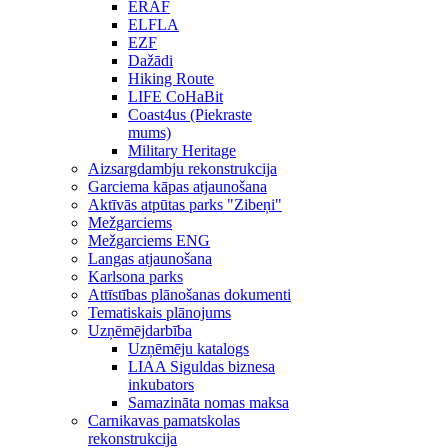
ERAF
ELFLA
EZF
Dažādi
Hiking Route
LIFE CoHaBit
Coast4us (Piekraste
mums)
Military Heritage
Aizsargdambju rekonstrukcija
Garciema kāpas atjaunošana
Aktīvās atpūtas parks "Zibeņi"
Mežgarciems
Mežgarciems ENG
Langas atjaunošana
Karlsona parks
Attīstības plānošanas dokumenti
Tematiskais plānojums
Uzņēmējdarbība
Uzņēmēju katalogs
LIAA Siguldas biznesa
inkubators
Samazināta nomas maksa
Carnikavas pamatskolas
rekonstrukcija