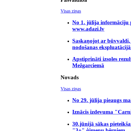
Visas ziņas
No 1. jūlija informāciju
www.adazi.lv
Saskaņojot ar būvvaldi,
nodošanas ekspluatācijā
Apstiprināti izsoles rezu
Mežgarciemā
Novads
Visas ziņas
No 29. jūlija pieaugs m
Iznācis izdevuma "Carn
30.jūnijā sākas pieteik
"3+" ģimeņu bērniem