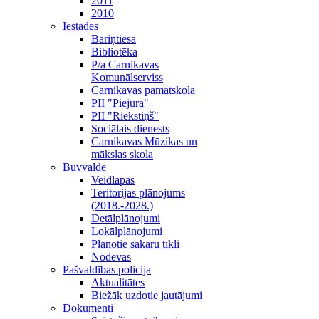
2011
2010
Iestādes
Bāriņtiesa
Bibliotēka
P/a Carnikavas
Komunālserviss
Carnikavas pamatskola
PII "Piejūra"
PII "Riekstiņš"
Sociālais dienests
Carnikavas Mūzikas un
mākslas skola
Būvvalde
Veidlapas
Teritorijas plānojums
(2018.-2028.)
Detālplānojumi
Lokālplānojumi
Plānotie sakaru tīkli
Nodevas
Pašvaldības policija
Aktualitātes
Biežāk uzdotie jautājumi
Dokumenti