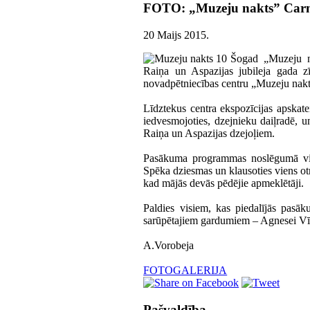
FOTO: „Muzeju nakts” Carni
20 Maijs 2015
.
Šogad „Muzeju na
Raiņa un Aspazijas jubileja gada zī
novadpētniecības centru „Muzeju nak
Līdztekus centra ekspozīcijas apskatei
iedvesmojoties, dzejnieku daiļradē, u
Raiņa un Aspazijas dzejoļiem.
Pasākuma programmas noslēgumā visi 
Spēka dziesmas un klausoties viens ot
kad mājās devās pēdējie apmeklētāji.
Paldies visiem, kas piedalījās pasāk
sarūpētajiem gardumiem – Agnesei Vīt
A.Vorobeja
FOTOGALERIJA
Pašvaldība