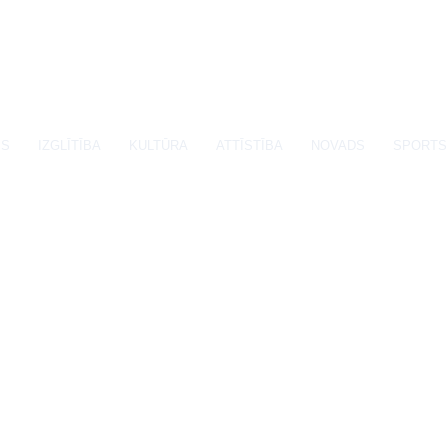
SS
IZGLĪTĪBA
KULTŪRA
ATTĪSTĪBA
NOVADS
SPORTS