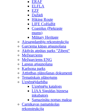
ERAF
ELFLA
EZF
Dažādi
Hiking Route
LIFE CoHaBit
Coast4us (Piekraste
mums)
Military Heritage
Aizsargdambju rekonstrukcija
Garciema kāpas atjaunošana
Aktīvās atpūtas parks "Zibeņi"
Mežgarciems
Mežgarciems ENG
Langas atjaunošana
Karlsona parks
Attīstības plānošanas dokumenti
Tematiskais plānojums
Uzņēmējdarbība
Uzņēmēju katalogs
LIAA Siguldas biznesa
inkubators
Samazināta nomas maksa
Carnikavas pamatskolas
rekonstrukcija