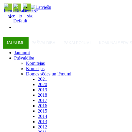
JAUNUMI
PAŠVALDĪBA
PAKALPOJUMI
KOMUNĀLSERVI
Jaunumi
Pašvaldība
Komitejas
Komisijas
Domes sēdes un lēmumi
2021
2020
2019
2018
2017
2016
2015
2014
2013
2012