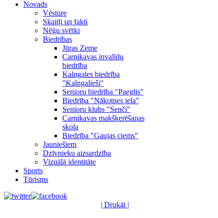
Novads
Vēsture
Skaitļi un fakti
Nēģu svētki
Biedrības
Jūras Zeme
Carnikavas invalīdu
biedrība
Kalngales biedrība
"Kalngalieši"
Senioru biedrība "Paeglis"
Biedrība "Nākotnes iela"
Senioru klubs "Senči"
Carnikavas makšķerēšanas
skola
Biedrība "Gaujas ciems"
Jauniešiem
Dzīvnieku aizsardzība
Vizuālā identitāte
Sports
Tūrisms
| Drukāt |