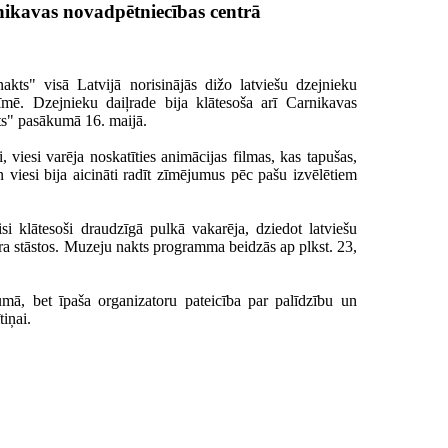
kavas novadpētniecības centrā
kts" visā Latvijā norisinājās dižo latviešu dzejnieku
mē. Dzejnieku daiļrade bija klātesoša arī Carnikavas
ts" pasākumā 16. maijā.
, viesi varēja noskatīties animācijas filmas, kas tapušas,
n viesi bija aicināti radīt zīmējumus pēc pašu izvēlētiem
klātesoši draudzīgā pulkā vakarēja, dziedot latviešu
ra stāstos. Muzeju nakts programma beidzās ap plkst. 23,
umā, bet īpaša organizatoru pateicība par palīdzību un
iņai.