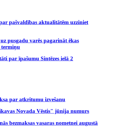
 par pašvaldības aktualitātēm uzziniet
 uz pusgadu varēs pagarināt ēkas
 termiņu
ltāti par īpašumu Sintēzes ielā 2
aksa par atkritumu izvešanu
ikavas Novada Vēstis" jūnija numurs
šanās bezmaksas vasaras nometnei augustā