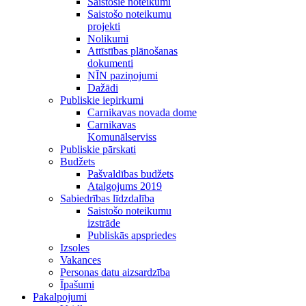
Saistošie noteikumi
Saistošo noteikumu
projekti
Nolikumi
Attīstības plānošanas
dokumenti
NĪN paziņojumi
Dažādi
Publiskie iepirkumi
Carnikavas novada dome
Carnikavas
Komunālserviss
Publiskie pārskati
Budžets
Pašvaldības budžets
Atalgojums 2019
Sabiedrības līdzdalība
Saistošo noteikumu
izstrāde
Publiskās apspriedes
Izsoles
Vakances
Personas datu aizsardzība
Īpašumi
Pakalpojumi