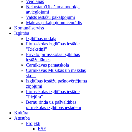
Veidlapas
Nekustamā īpašuma nodokļa
atvieglojumi
Valsts iestāžu pakalpojumi
Maksas pakalpojumu cenrādis
Komunālserviss
Izglītība
Izglītības nodaļa
Pirmsskolas izglītības iestāde
"Riekstiņš"
Privāto pirmsskolas izglītības
iestāžu tāmes
Carnikavas pamatskola
Carnikavas Mūzikas un mākslas
skola
Izglītības iestāžu pašnovērtējuma
ziņojumi
Pirmsskolas izglītības iestāde
"Piejūra"
Bērnu rinda uz pašvaldības
pirmskolas izglītības iestādēm
Kultūra
Attīstība
Projekti
ESF