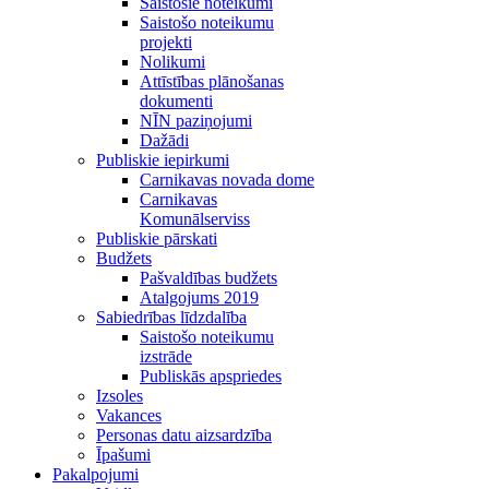
Saistošie noteikumi
Saistošo noteikumu
projekti
Nolikumi
Attīstības plānošanas
dokumenti
NĪN paziņojumi
Dažādi
Publiskie iepirkumi
Carnikavas novada dome
Carnikavas
Komunālserviss
Publiskie pārskati
Budžets
Pašvaldības budžets
Atalgojums 2019
Sabiedrības līdzdalība
Saistošo noteikumu
izstrāde
Publiskās apspriedes
Izsoles
Vakances
Personas datu aizsardzība
Īpašumi
Pakalpojumi