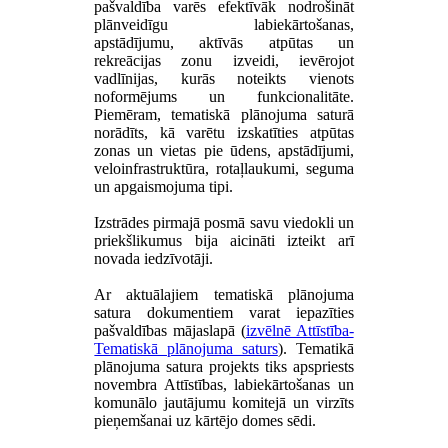
pašvaldība varēs efektīvāk nodrošināt
plānveidīgu labiekārtošanas,
apstādījumu, aktīvās atpūtas un
rekreācijas zonu izveidi, ievērojot
vadlīnijas, kurās noteikts vienots
noformējums un funkcionalitāte.
Piemēram, tematiskā plānojuma saturā
norādīts, kā varētu izskatīties atpūtas
zonas un vietas pie ūdens, apstādījumi,
veloinfrastruktūra, rotaļlaukumi, seguma
un apgaismojuma tipi.
Izstrādes pirmajā posmā savu viedokli un
priekšlikumus bija aicināti izteikt arī
novada iedzīvotāji.
Ar aktuālajiem tematiskā plānojuma
satura dokumentiem varat iepazīties
pašvaldības mājaslapā (
izvēlnē Attīstība-
Tematiskā plānojuma saturs
). Tematikā
plānojuma satura projekts tiks apspriests
novembra Attīstības, labiekārtošanas un
komunālo jautājumu komitejā un virzīts
pieņemšanai uz kārtējo domes sēdi.