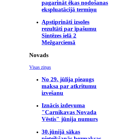
pagarināt ēkas nodošanas
ekspluatācijā termiņu
Apstiprināti izsoles
rezultāti par īpašumu
Sintēzes ielā 2
Mežgarciemā
Novads
Visas ziņas
No 29. jūlija pieaugs
maksa par atkritumu
izvešanu
Iznācis izdevuma
"Carnikavas Novada
Vēstis" jūnija numurs
30.jūnijā sākas
pieteikšanās bezmaksas