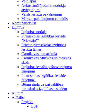
Veidlapas
Nekustamā īpašuma nodokļa
atvieglojumi
Valsts iestāžu pakalpojumi
Maksas pakalpojumu cenrādis
Komunālserviss
Izglītība
Izglītības nodaļa
Pirmsskolas izglītības iestāde
"Riekstiņš"
Privāto pirmsskolas izglītības
iestāžu tāmes
Carnikavas pamatskola
Carnikavas Mūzikas un mākslas
skola
Izglītības iestāžu pašnovērtējuma
ziņojumi
Pirmsskolas izglītības iestāde
"Piejūra"
Bērnu rinda uz pašvaldības
pirmskolas izglītības iestādēm
Kultūra
Attīstība
Projekti
ESF