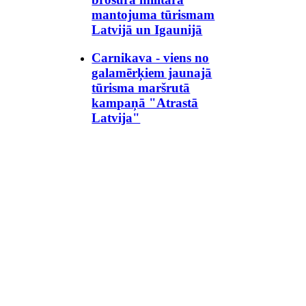
mantojuma tūrismam
Latvijā un Igaunijā
Carnikava - viens no
galamērķiem jaunajā
tūrisma maršrutā
kampaņā "Atrastā
Latvija"