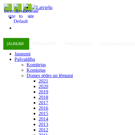
JAUNUMI
PAŠVALDĪBA
PAKALPOJUMI
KOMUNĀLSERVI
Jaunumi
Pašvaldība
Komitejas
Komisijas
Domes sēdes un lēmumi
2021
2020
2019
2018
2017
2016
2015
2014
2013
2012