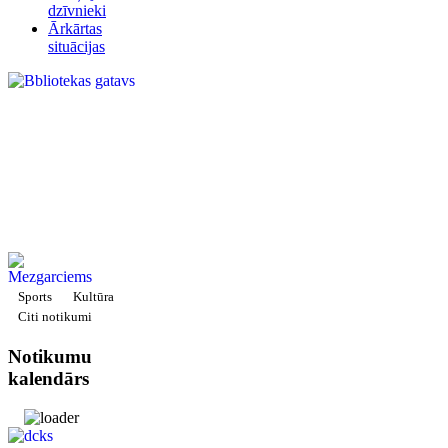
dzīvnieki
Ārkārtas
situācijas
Sports
Kultūra
Citi notikumi
Notikumu
kalendārs