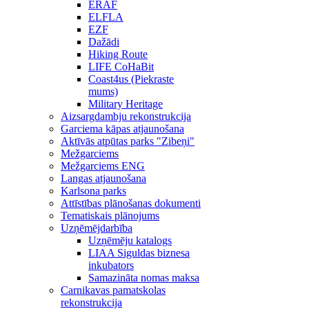
ERAF
ELFLA
EZF
Dažādi
Hiking Route
LIFE CoHaBit
Coast4us (Piekraste
mums)
Military Heritage
Aizsargdambju rekonstrukcija
Garciema kāpas atjaunošana
Aktīvās atpūtas parks "Zibeņi"
Mežgarciems
Mežgarciems ENG
Langas atjaunošana
Karlsona parks
Attīstības plānošanas dokumenti
Tematiskais plānojums
Uzņēmējdarbība
Uzņēmēju katalogs
LIAA Siguldas biznesa
inkubators
Samazināta nomas maksa
Carnikavas pamatskolas
rekonstrukcija