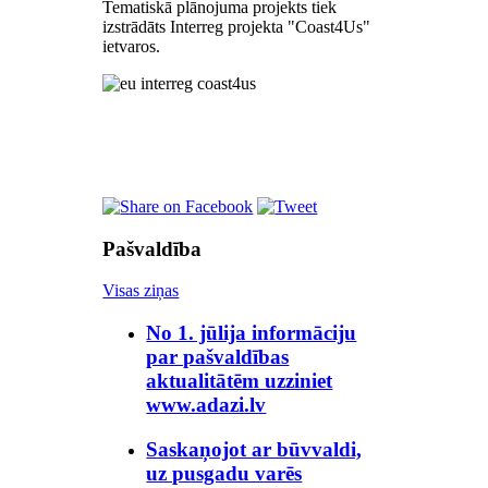
Tematiskā plānojuma projekts tiek
izstrādāts Interreg projekta "Coast4Us"
ietvaros.
Pašvaldība
Visas ziņas
No 1. jūlija informāciju
par pašvaldības
aktualitātēm uzziniet
www.adazi.lv
Saskaņojot ar būvvaldi,
uz pusgadu varēs