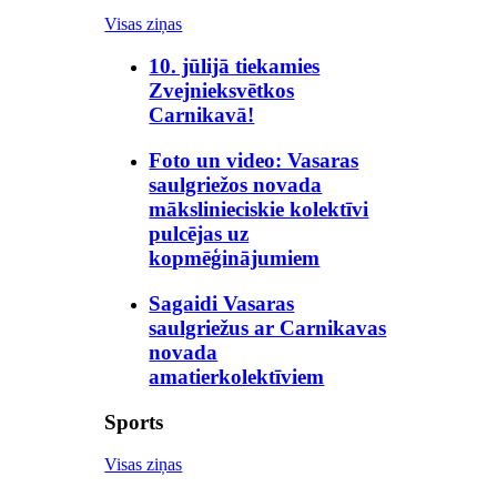
Visas ziņas
10. jūlijā tiekamies
Zvejnieksvētkos
Carnikavā!
Foto un video: Vasaras
saulgriežos novada
mākslinieciskie kolektīvi
pulcējas uz
kopmēģinājumiem
Sagaidi Vasaras
saulgriežus ar Carnikavas
novada
amatierkolektīviem
Sports
Visas ziņas