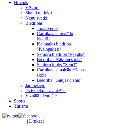
Novads
Vēsture
Skaitļi un fakti
Nēģu svētki
Biedrības
Jūras Zeme
Carnikavas invalīdu
biedrība
Kalngales biedrība
"Kalngalieši"
Senioru biedrība "Paeglis"
Biedrība "Nākotnes iela"
Senioru klubs "Senči"
Carnikavas makšķerēšanas
skola
Biedrība "Gaujas ciems"
Jauniešiem
Dzīvnieku aizsardzība
Vizuālā identitāte
Sports
Tūrisms
| Drukāt |