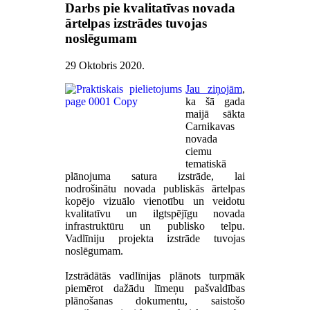
Darbs pie kvalitatīvas novada
ārtelpas izstrādes tuvojas
noslēgumam
29 Oktobris 2020
.
Jau ziņojām
,
ka šā gada
maijā sākta
Carnikavas
novada
ciemu
tematiskā
plānojuma satura izstrāde, lai
nodrošinātu novada publiskās ārtelpas
kopējo vizuālo vienotību un veidotu
kvalitatīvu un ilgtspējīgu novada
infrastruktūru un publisko telpu.
Vadlīniju projekta izstrāde tuvojas
noslēgumam.
Izstrādātās vadlīnijas plānots turpmāk
piemērot dažādu līmeņu pašvaldības
plānošanas dokumentu, saistošo