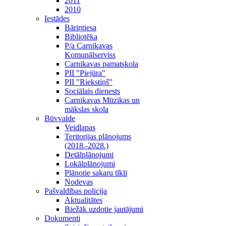
2011
2010
Iestādes
Bāriņtiesa
Bibliotēka
P/a Carnikavas
Komunālserviss
Carnikavas pamatskola
PII "Piejūra"
PII "Riekstiņš"
Sociālais dienests
Carnikavas Mūzikas un
mākslas skola
Būvvalde
Veidlapas
Teritorijas plānojums
(2018.-2028.)
Detālplānojumi
Lokālplānojumi
Plānotie sakaru tīkli
Nodevas
Pašvaldības policija
Aktualitātes
Biežāk uzdotie jautājumi
Dokumenti