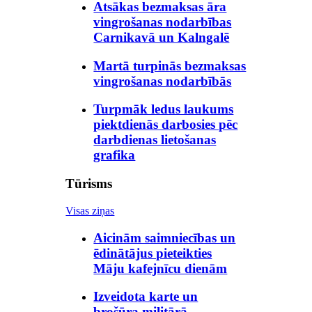
Atsākas bezmaksas āra
vingrošanas nodarbības
Carnikavā un Kalngalē
Martā turpinās bezmaksas
vingrošanas nodarbībās
Turpmāk ledus laukums
piektdienās darbosies pēc
darbdienas lietošanas
grafika
Tūrisms
Visas ziņas
Aicinām saimniecības un
ēdinātājus pieteikties
Māju kafejnīcu dienām
Izveidota karte un
brošūra militārā