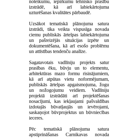
noteikumu, iepirkumu tehnisko prasību
izstrādē, kā arī labiekārtojuma
uzturēšanas kvalitātes pārbaudē.
Uzsākot tematiskā plānojuma satura
izstrādi, tika veikta vispusīga novada
ciemu publiskās ārtelpas labiekārtojuma
un pašreizējās situācijas izpēte un
dokumentēšana, kā arī esošo problēmu
un attīstības tendenču analīze.
Sagatavotais vadlīniju projekts satur
prasības ēku, būvju un to elementu,
arhitektūras mazo formu risinājumiem,
kā arī atpūtas vietu noformējumam,
publiskās ārtelpas apgaismojuma, žogu
un nožogojumu veidiem. Vadlīniju
projektā izstrādāti arī projektēšanas
nosacījumi, kas iekļaujami pašvaldības
izdotajās būvatļaujās un ievērojami,
saskaņojot būvprojektus un būvniecības
ieceres.
Pēc tematiskā plānojuma satura
apstiprināšanas Carnikavas novada