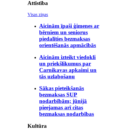
Attīstība
Visas ziņas
Aicinām īpaši ģimenes ar
bērniem un seniorus
piedalīties bezmaksas
orientēšanās apmācībās
Aicinām izteikt viedokli
un priekšlikumus par
Carnikavas apkaimi un
tās uzlabošanu
Sākas pieteikšanās
bezmaksas SUP
nodarbībām; jūnijā
pieejamas arī citas
bezmaksas nodarbības
Kultūra