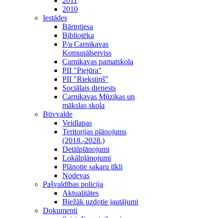
2011
2010
Iestādes
Bāriņtiesa
Bibliotēka
P/a Carnikavas
Komunālserviss
Carnikavas pamatskola
PII "Piejūra"
PII "Riekstiņš"
Sociālais dienests
Carnikavas Mūzikas un
mākslas skola
Būvvalde
Veidlapas
Teritorijas plānojums
(2018.-2028.)
Detālplānojumi
Lokālplānojumi
Plānotie sakaru tīkli
Nodevas
Pašvaldības policija
Aktualitātes
Biežāk uzdotie jautājumi
Dokumenti