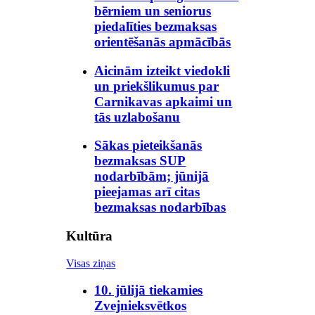
bērniem un seniorus
piedalīties bezmaksas
orientēšanās apmācībās
Aicinām izteikt viedokli
un priekšlikumus par
Carnikavas apkaimi un
tās uzlabošanu
Sākas pieteikšanās
bezmaksas SUP
nodarbībām; jūnijā
pieejamas arī citas
bezmaksas nodarbības
Kultūra
Visas ziņas
10. jūlijā tiekamies
Zvejnieksvētkos