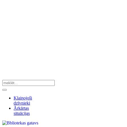
Klaiņojoši
dzīvnieki
Ārkārtas
situācijas