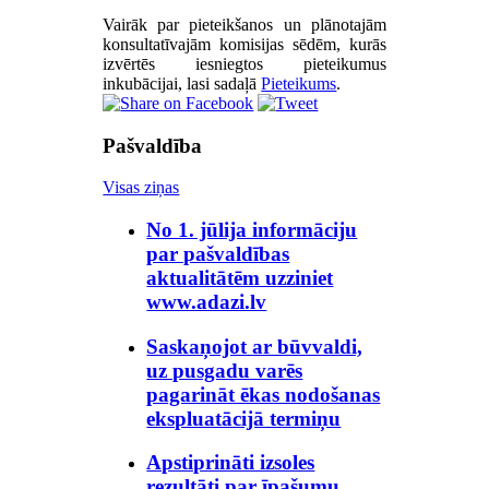
Vairāk par pieteikšanos un plānotajām
konsultatīvajām komisijas sēdēm, kurās
izvērtēs iesniegtos pieteikumus
inkubācijai, lasi sadaļā
Pieteikums
.
Pašvaldība
Visas ziņas
No 1. jūlija informāciju
par pašvaldības
aktualitātēm uzziniet
www.adazi.lv
Saskaņojot ar būvvaldi,
uz pusgadu varēs
pagarināt ēkas nodošanas
ekspluatācijā termiņu
Apstiprināti izsoles
rezultāti par īpašumu