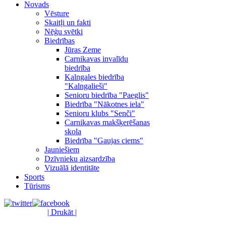
Novads
Vēsture
Skaitļi un fakti
Nēģu svētki
Biedrības
Jūras Zeme
Carnikavas invalīdu
biedrība
Kalngales biedrība
"Kalngalieši"
Senioru biedrība "Paeglis"
Biedrība "Nākotnes iela"
Senioru klubs "Senči"
Carnikavas makšķerēšanas
skola
Biedrība "Gaujas ciems"
Jauniešiem
Dzīvnieku aizsardzība
Vizuālā identitāte
Sports
Tūrisms
| Drukāt |