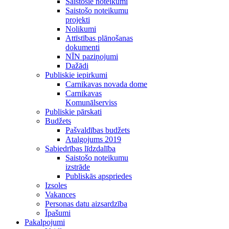
Saistošie noteikumi
Saistošo noteikumu
projekti
Nolikumi
Attīstības plānošanas
dokumenti
NĪN paziņojumi
Dažādi
Publiskie iepirkumi
Carnikavas novada dome
Carnikavas
Komunālserviss
Publiskie pārskati
Budžets
Pašvaldības budžets
Atalgojums 2019
Sabiedrības līdzdalība
Saistošo noteikumu
izstrāde
Publiskās apspriedes
Izsoles
Vakances
Personas datu aizsardzība
Īpašumi
Pakalpojumi