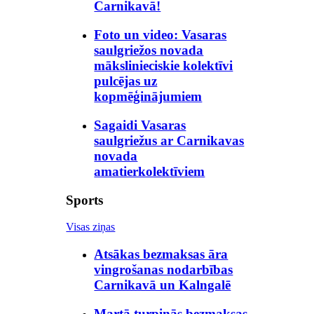
Carnikavā!
Foto un video: Vasaras
saulgriežos novada
mākslinieciskie kolektīvi
pulcējas uz
kopmēģinājumiem
Sagaidi Vasaras
saulgriežus ar Carnikavas
novada
amatierkolektīviem
Sports
Visas ziņas
Atsākas bezmaksas āra
vingrošanas nodarbības
Carnikavā un Kalngalē
Martā turpinās bezmaksas