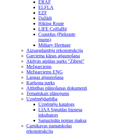
ERAF
ELFLA
EZF
Dažādi
Hiking Route
LIFE CoHaBit
Coast4us (Piekraste
mums)
Military Heritage
Aizsargdambju rekonstrukcija
Garciema kāpas atjaunošana
Aktīvās atpūtas parks "Zibeņi"
Mežgarciems
Mežgarciems ENG
Langas atjaunošana
Karlsona parks
Attīstības plānošanas dokumenti
Tematiskais plānojums
Uzņēmējdarbība
Uzņēmēju katalogs
LIAA Siguldas biznesa
inkubators
Samazināta nomas maksa
Carnikavas pamatskolas
rekonstrukcija