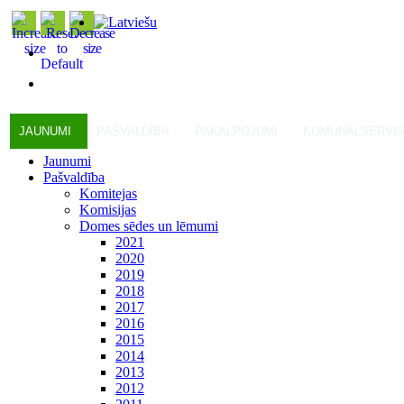
JAUNUMI
PAŠVALDĪBA
PAKALPOJUMI
KOMUNĀLSERVI
Jaunumi
Pašvaldība
Komitejas
Komisijas
Domes sēdes un lēmumi
2021
2020
2019
2018
2017
2016
2015
2014
2013
2012