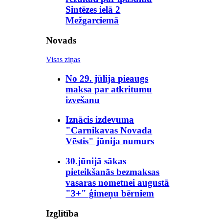
Sintēzes ielā 2
Mežgarciemā
Novads
Visas ziņas
No 29. jūlija pieaugs
maksa par atkritumu
izvešanu
Iznācis izdevuma
"Carnikavas Novada
Vēstis" jūnija numurs
30.jūnijā sākas
pieteikšanās bezmaksas
vasaras nometnei augustā
"3+" ģimeņu bērniem
Izglītība