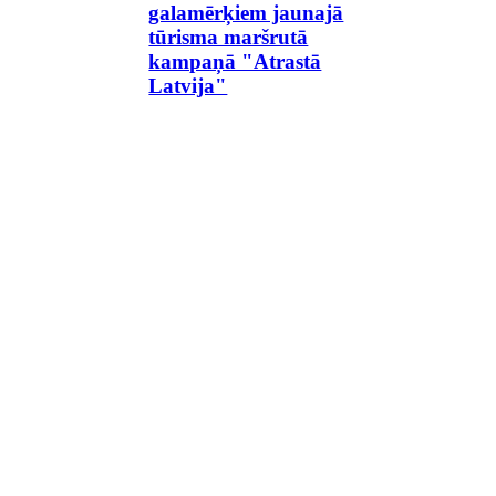
galamērķiem jaunajā
tūrisma maršrutā
kampaņā "Atrastā
Latvija"