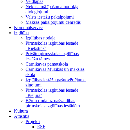
Veidlapas
Nekustamā īpašuma nodokļa
atvieglojumi
Valsts iestāžu pakalpojumi
Maksas pakalpojumu cenrādis
Komunālserviss
Izglītība
Izglītības nodaļa
Pirmsskolas izglītības iestāde
"Riekstiņš"
Privāto pirmsskolas izglītības
iestāžu tāmes
Carnikavas pamatskola
Carnikavas Mūzikas un mākslas
skola
Izglītības iestāžu pašnovērtējuma
ziņojumi
Pirmsskolas izglītības iestāde
"Piejūra"
Bērnu rinda uz pašvaldības
pirmskolas izglītības iestādēm
Kultūra
Attīstība
Projekti
ESF