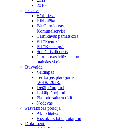
2011
2010
Iestādes
Bāriņtiesa
Bibliotēka
P/a Carnikavas
Komunālserviss
Carnikavas pamatskola
PII "Piejūra"
PII "Riekstiņš"
Sociālais dienests
Carnikavas Mūzikas un
mākslas skola
Būvvalde
Veidlapas
Teritorijas plānojums
(2018.-2028.)
Detālplānojumi
Lokālplānojumi
Plānotie sakaru tīkli
Nodevas
Pašvaldības policija
Aktualitātes
Biežāk uzdotie jautājumi
Dokumenti