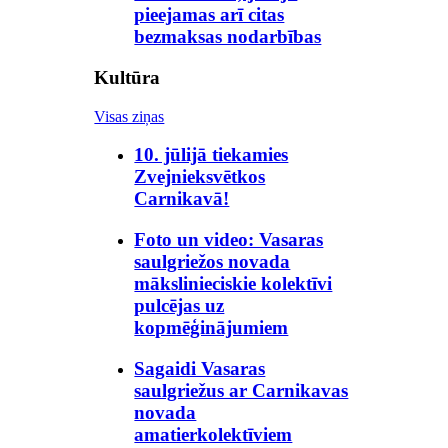
pieejamas arī citas
bezmaksas nodarbības
Kultūra
Visas ziņas
10. jūlijā tiekamies
Zvejnieksvētkos
Carnikavā!
Foto un video: Vasaras
saulgriežos novada
mākslinieciskie kolektīvi
pulcējas uz
kopmēģinājumiem
Sagaidi Vasaras
saulgriežus ar Carnikavas
novada
amatierkolektīviem