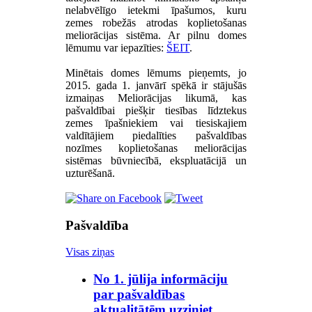
nelabvēlīgo ietekmi īpašumos, kuru
zemes robežās atrodas koplietošanas
meliorācijas sistēma. Ar pilnu domes
lēmumu var iepazīties:
ŠEIT
.
Minētais domes lēmums pieņemts, jo
2015. gada 1. janvārī spēkā ir stājušās
izmaiņas Meliorācijas likumā, kas
pašvaldībai piešķir tiesības līdztekus
zemes īpašniekiem vai tiesiskajiem
valdītājiem piedalīties pašvaldības
nozīmes koplietošanas meliorācijas
sistēmas būvniecībā, ekspluatācijā un
uzturēšanā.
Pašvaldība
Visas ziņas
No 1. jūlija informāciju
par pašvaldības
aktualitātēm uzziniet