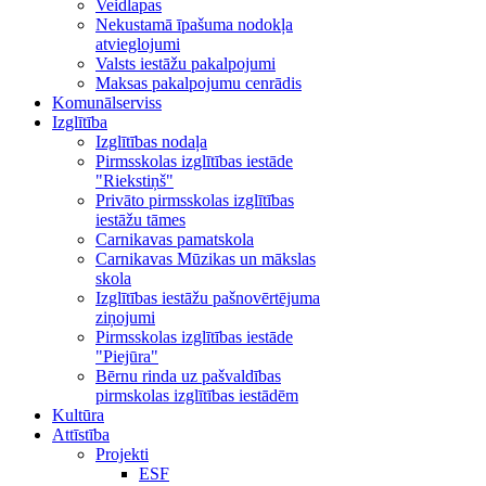
Veidlapas
Nekustamā īpašuma nodokļa
atvieglojumi
Valsts iestāžu pakalpojumi
Maksas pakalpojumu cenrādis
Komunālserviss
Izglītība
Izglītības nodaļa
Pirmsskolas izglītības iestāde
"Riekstiņš"
Privāto pirmsskolas izglītības
iestāžu tāmes
Carnikavas pamatskola
Carnikavas Mūzikas un mākslas
skola
Izglītības iestāžu pašnovērtējuma
ziņojumi
Pirmsskolas izglītības iestāde
"Piejūra"
Bērnu rinda uz pašvaldības
pirmskolas izglītības iestādēm
Kultūra
Attīstība
Projekti
ESF