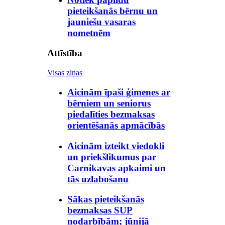
pieteikšanās bērnu un
jauniešu vasaras
nometnēm
Attīstība
Visas ziņas
Aicinām īpaši ģimenes ar
bērniem un seniorus
piedalīties bezmaksas
orientēšanās apmācībās
Aicinām izteikt viedokli
un priekšlikumus par
Carnikavas apkaimi un
tās uzlabošanu
Sākas pieteikšanās
bezmaksas SUP
nodarbībām; jūnijā