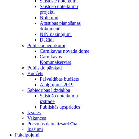
Saistošie noteikumi
Saistošo noteikumu
projekti
Nolikumi
Attīstības plānošanas
dokumenti
NĪN paziņojumi
Dažādi
Publiskie iepirkumi
Carnikavas novada dome
Carnikavas
Komunālserviss
Publiskie pārskati
Budžets
Pašvaldības budžets
Atalgojums 2019
Sabiedrības līdzdalība
Saistošo noteikumu
izstrāde
Publiskās apspriedes
Izsoles
Vakances
Personas datu aizsardzība
Īpašumi
Pakalpojumi