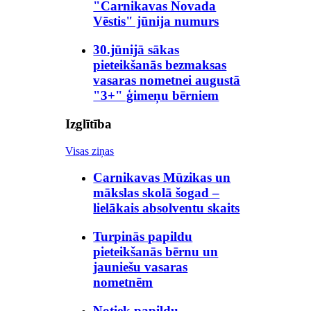
"Carnikavas Novada
Vēstis" jūnija numurs
30.jūnijā sākas
pieteikšanās bezmaksas
vasaras nometnei augustā
"3+" ģimeņu bērniem
Izglītība
Visas ziņas
Carnikavas Mūzikas un
mākslas skolā šogad –
lielākais absolventu skaits
Turpinās papildu
pieteikšanās bērnu un
jauniešu vasaras
nometnēm
Notiek papildu