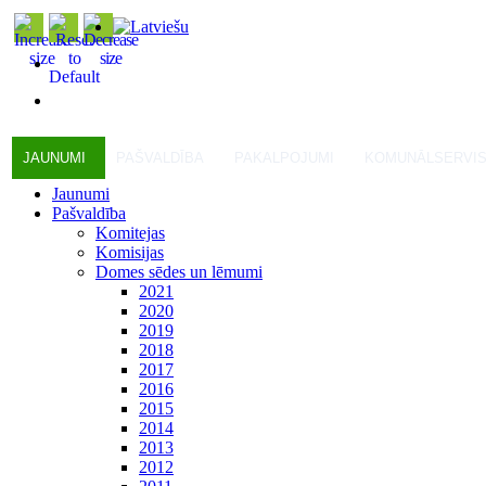
JAUNUMI
PAŠVALDĪBA
PAKALPOJUMI
KOMUNĀLSERVI
Jaunumi
Pašvaldība
Komitejas
Komisijas
Domes sēdes un lēmumi
2021
2020
2019
2018
2017
2016
2015
2014
2013
2012