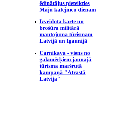
ēdinātājus pieteikties
Māju kafejnīcu dienām
Izveidota karte un
brošūra militārā
mantojuma tūrismam
Latvijā un Igaunijā
Carnikava - viens no
galamērķiem jaunajā
tūrisma maršrutā
kampaņā "Atrastā
Latvija"