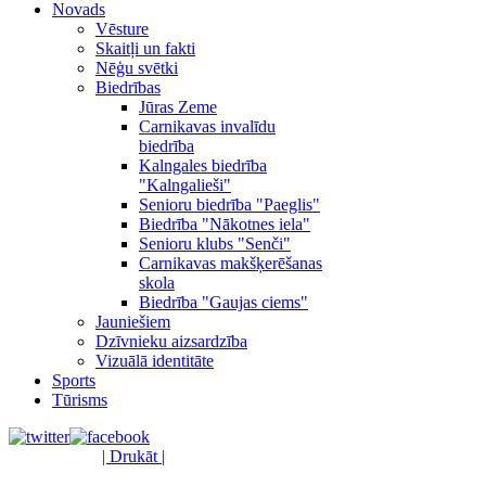
Novads
Vēsture
Skaitļi un fakti
Nēģu svētki
Biedrības
Jūras Zeme
Carnikavas invalīdu
biedrība
Kalngales biedrība
"Kalngalieši"
Senioru biedrība "Paeglis"
Biedrība "Nākotnes iela"
Senioru klubs "Senči"
Carnikavas makšķerēšanas
skola
Biedrība "Gaujas ciems"
Jauniešiem
Dzīvnieku aizsardzība
Vizuālā identitāte
Sports
Tūrisms
| Drukāt |