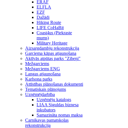
ERAF
ELFLA
EZF
Dažādi
Hiking Route
LIFE CoHaBit
Coast4us (Piekraste
mums)
Military Heritage
Aizsargdambju rekonstrukcija
Garciema kāpas atjaunošana
Aktīvās atpūtas parks "Zibeņi"
Mežgarciems
Mežgarciems ENG
Langas atjaunošana
Karlsona parks
Attīstības plānošanas dokumenti
Tematiskais plānojums
Uzņēmējdarbība
Uzņēmēju katalogs
LIAA Siguldas biznesa
inkubators
Samazināta nomas maksa
Carnikavas pamatskolas
rekonstrukcija