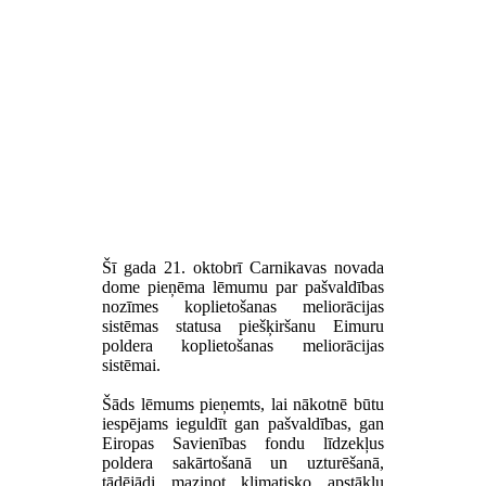
Šī gada 21. oktobrī Carnikavas novada
dome pieņēma lēmumu par pašvaldības
nozīmes koplietošanas meliorācijas
sistēmas statusa piešķiršanu Eimuru
poldera koplietošanas meliorācijas
sistēmai.
Šāds lēmums pieņemts, lai nākotnē būtu
iespējams ieguldīt gan pašvaldības, gan
Eiropas Savienības fondu līdzekļus
poldera sakārtošanā un uzturēšanā,
tādējādi mazinot klimatisko apstākļu