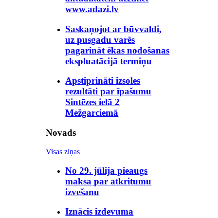
www.adazi.lv
Saskaņojot ar būvvaldi,
uz pusgadu varēs
pagarināt ēkas nodošanas
ekspluatācijā termiņu
Apstiprināti izsoles
rezultāti par īpašumu
Sintēzes ielā 2
Mežgarciemā
Novads
Visas ziņas
No 29. jūlija pieaugs
maksa par atkritumu
izvešanu
Iznācis izdevuma