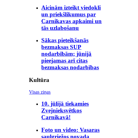
Aicinām izteikt viedokli
un priekšlikumus par
Carnikavas apkaimi un
tās uzlabošanu
Sākas pieteikšanās
bezmaksas SUP
nodarbībām; jūnijā
pieejamas arī citas
bezmaksas nodarbības
Kultūra
Visas ziņas
10. jūlijā tiekamies
Zvejnieksvētkos
Carnikavā!
Foto un video: Vasaras
saulgriežos novada