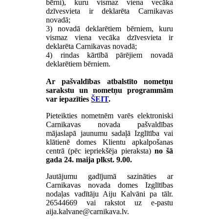
bērni), kuru vismaz viena vecāka
dzīvesvieta ir deklarēta Carnikavas
novadā;
3) novadā deklarētiem bērniem, kuru
vismaz viena vecāka dzīvesvieta ir
deklarēta Carnikavas novadā;
4) rindas kārtībā pārējiem novadā
deklarētiem bērniem.
Ar pašvaldības atbalstīto nometņu
sarakstu un nometņu programmām
var iepazīties
ŠEIT
.
Pieteikties nometnēm varēs elektroniski
Carnikavas novada pašvaldības
mājaslapā jaunumu sadaļā Izglītība vai
klātienē domes Klientu apkalpošanas
centrā (pēc iepriekšēja pieraksta)
no šā
gada 24. maija plkst. 9.00.
Jautājumu gadījumā sazināties ar
Carnikavas novada domes Izglītības
nodaļas vadītāju Aiju Kalvāni pa tālr.
26544669 vai rakstot uz e-pastu
.