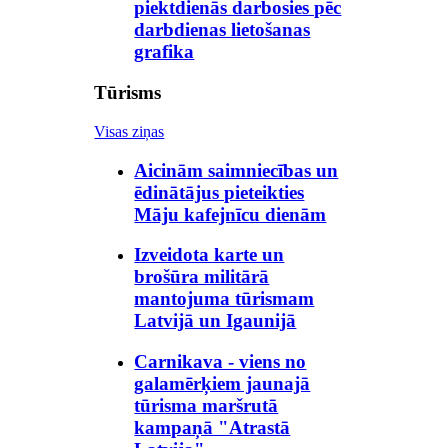
piektdienās darbosies pēc
darbdienas lietošanas
grafika
Tūrisms
Visas ziņas
Aicinām saimniecības un
ēdinātājus pieteikties
Māju kafejnīcu dienām
Izveidota karte un
brošūra militārā
mantojuma tūrismam
Latvijā un Igaunijā
Carnikava - viens no
galamērķiem jaunajā
tūrisma maršrutā
kampaņā "Atrastā