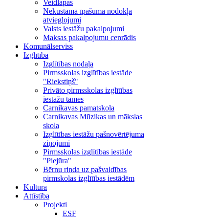
Veidlapas
Nekustamā īpašuma nodokļa
atvieglojumi
Valsts iestāžu pakalpojumi
Maksas pakalpojumu cenrādis
Komunālserviss
Izglītība
Izglītības nodaļa
Pirmsskolas izglītības iestāde
"Riekstiņš"
Privāto pirmsskolas izglītības
iestāžu tāmes
Carnikavas pamatskola
Carnikavas Mūzikas un mākslas
skola
Izglītības iestāžu pašnovērtējuma
ziņojumi
Pirmsskolas izglītības iestāde
"Piejūra"
Bērnu rinda uz pašvaldības
pirmskolas izglītības iestādēm
Kultūra
Attīstība
Projekti
ESF