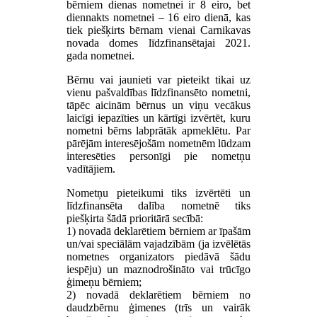
bērniem dienas nometnei ir 8 eiro, bet
diennakts nometnei – 16 eiro dienā, kas
tiek piešķirts bērnam vienai Carnikavas
novada domes līdzfinansētajai 2021.
gada nometnei.
Bērnu vai jaunieti var pieteikt tikai uz
vienu pašvaldības līdzfinansēto nometni,
tāpēc aicinām bērnus un viņu vecākus
laicīgi iepazīties un kārtīgi izvērtēt, kuru
nometni bērns labprātāk apmeklētu. Par
pārējām interesējošām nometnēm lūdzam
interesēties personīgi pie nometņu
vadītājiem.
Nometņu pieteikumi tiks izvērtēti un
līdzfinansēta dalība nometnē tiks
piešķirta šādā prioritārā secībā:
1) novadā deklarētiem bērniem ar īpašām
un/vai speciālām vajadzībām (ja izvēlētās
nometnes organizators piedāvā šādu
iespēju) un maznodrošināto vai trūcīgo
ģimeņu bērniem;
2) novadā deklarētiem bērniem no
daudzbērnu ģimenes (trīs un vairāk