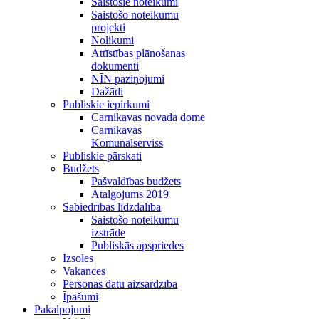
Saistošie noteikumi
Saistošo noteikumu
projekti
Nolikumi
Attīstības plānošanas
dokumenti
NĪN paziņojumi
Dažādi
Publiskie iepirkumi
Carnikavas novada dome
Carnikavas
Komunālserviss
Publiskie pārskati
Budžets
Pašvaldības budžets
Atalgojums 2019
Sabiedrības līdzdalība
Saistošo noteikumu
izstrāde
Publiskās apspriedes
Izsoles
Vakances
Personas datu aizsardzība
Īpašumi
Pakalpojumi