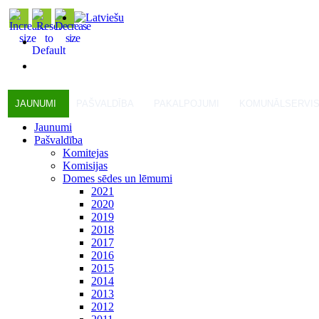
JAUNUMI
PAŠVALDĪBA
PAKALPOJUMI
KOMUNĀLSERVI
Jaunumi
Pašvaldība
Komitejas
Komisijas
Domes sēdes un lēmumi
2021
2020
2019
2018
2017
2016
2015
2014
2013
2012