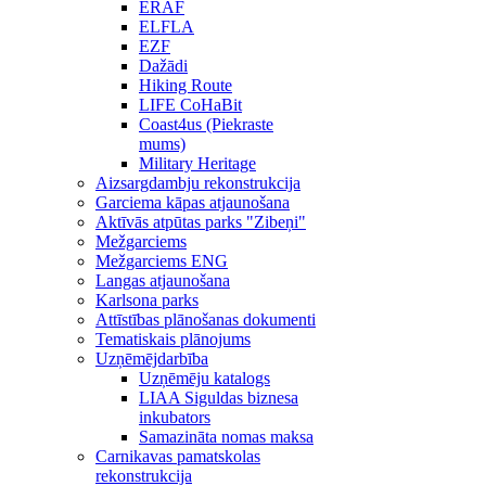
ERAF
ELFLA
EZF
Dažādi
Hiking Route
LIFE CoHaBit
Coast4us (Piekraste
mums)
Military Heritage
Aizsargdambju rekonstrukcija
Garciema kāpas atjaunošana
Aktīvās atpūtas parks "Zibeņi"
Mežgarciems
Mežgarciems ENG
Langas atjaunošana
Karlsona parks
Attīstības plānošanas dokumenti
Tematiskais plānojums
Uzņēmējdarbība
Uzņēmēju katalogs
LIAA Siguldas biznesa
inkubators
Samazināta nomas maksa
Carnikavas pamatskolas
rekonstrukcija