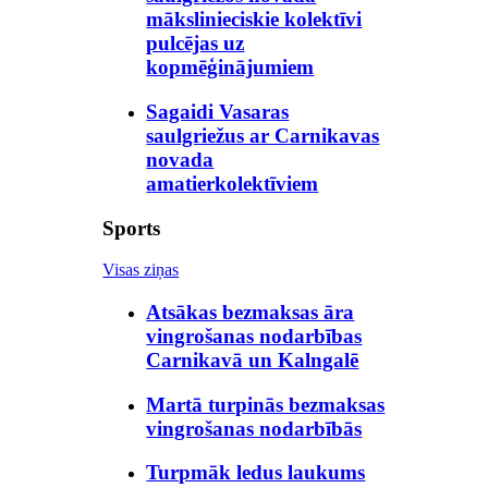
mākslinieciskie kolektīvi
pulcējas uz
kopmēģinājumiem
Sagaidi Vasaras
saulgriežus ar Carnikavas
novada
amatierkolektīviem
Sports
Visas ziņas
Atsākas bezmaksas āra
vingrošanas nodarbības
Carnikavā un Kalngalē
Martā turpinās bezmaksas
vingrošanas nodarbībās
Turpmāk ledus laukums