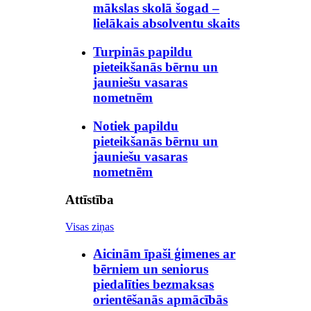
mākslas skolā šogad –
lielākais absolventu skaits
Turpinās papildu
pieteikšanās bērnu un
jauniešu vasaras
nometnēm
Notiek papildu
pieteikšanās bērnu un
jauniešu vasaras
nometnēm
Attīstība
Visas ziņas
Aicinām īpaši ģimenes ar
bērniem un seniorus
piedalīties bezmaksas
orientēšanās apmācībās