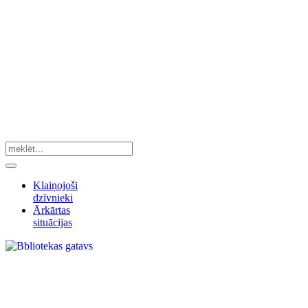
Klaiņojoši
dzīvnieki
Ārkārtas
situācijas