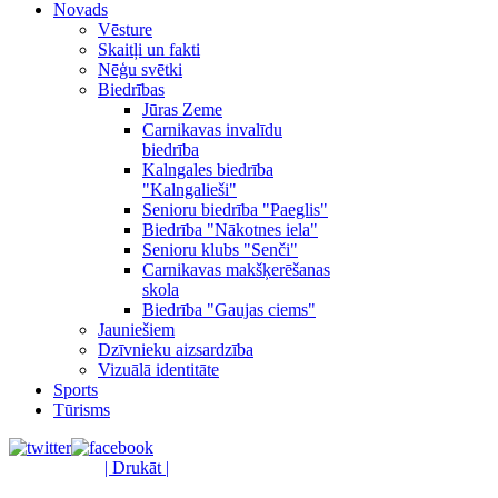
Novads
Vēsture
Skaitļi un fakti
Nēģu svētki
Biedrības
Jūras Zeme
Carnikavas invalīdu
biedrība
Kalngales biedrība
"Kalngalieši"
Senioru biedrība "Paeglis"
Biedrība "Nākotnes iela"
Senioru klubs "Senči"
Carnikavas makšķerēšanas
skola
Biedrība "Gaujas ciems"
Jauniešiem
Dzīvnieku aizsardzība
Vizuālā identitāte
Sports
Tūrisms
| Drukāt |