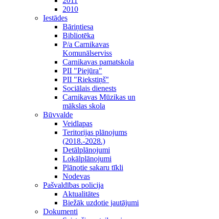
2011
2010
Iestādes
Bāriņtiesa
Bibliotēka
P/a Carnikavas
Komunālserviss
Carnikavas pamatskola
PII "Piejūra"
PII "Riekstiņš"
Sociālais dienests
Carnikavas Mūzikas un
mākslas skola
Būvvalde
Veidlapas
Teritorijas plānojums
(2018.-2028.)
Detālplānojumi
Lokālplānojumi
Plānotie sakaru tīkli
Nodevas
Pašvaldības policija
Aktualitātes
Biežāk uzdotie jautājumi
Dokumenti