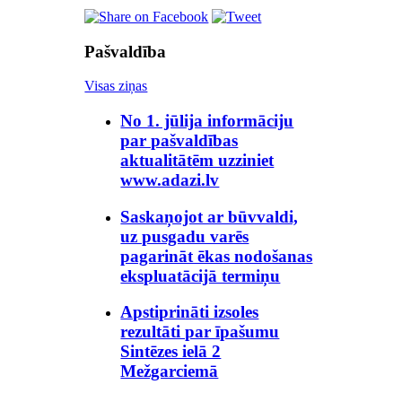
Pašvaldība
Visas ziņas
No 1. jūlija informāciju
par pašvaldības
aktualitātēm uzziniet
www.adazi.lv
Saskaņojot ar būvvaldi,
uz pusgadu varēs
pagarināt ēkas nodošanas
ekspluatācijā termiņu
Apstiprināti izsoles
rezultāti par īpašumu
Sintēzes ielā 2
Mežgarciemā