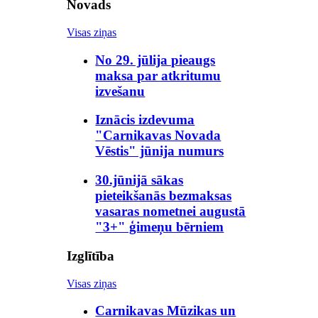
Novads
Visas ziņas
No 29. jūlija pieaugs
maksa par atkritumu
izvešanu
Iznācis izdevuma
"Carnikavas Novada
Vēstis" jūnija numurs
30.jūnijā sākas
pieteikšanās bezmaksas
vasaras nometnei augustā
"3+" ģimeņu bērniem
Izglītība
Visas ziņas
Carnikavas Mūzikas un