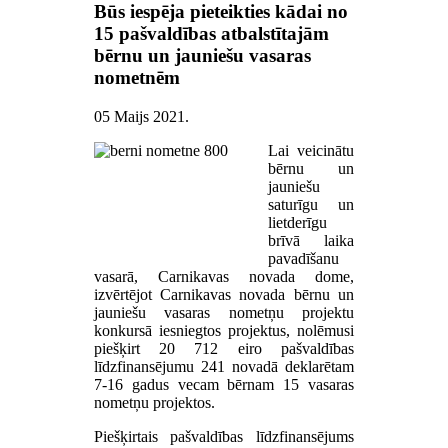
Būs iespēja pieteikties kādai no
15 pašvaldības atbalstītajām
bērnu un jauniešu vasaras
nometnēm
05 Maijs 2021
.
Lai veicinātu
bērnu un
jauniešu
saturīgu un
lietderīgu
brīvā laika
pavadīšanu
vasarā, Carnikavas novada dome,
izvērtējot Carnikavas novada bērnu un
jauniešu vasaras nometņu projektu
konkursā iesniegtos projektus, nolēmusi
piešķirt 20 712 eiro pašvaldības
līdzfinansējumu 241 novadā deklarētam
7-16 gadus vecam bērnam 15 vasaras
nometņu projektos.
Piešķirtais pašvaldības līdzfinansējums