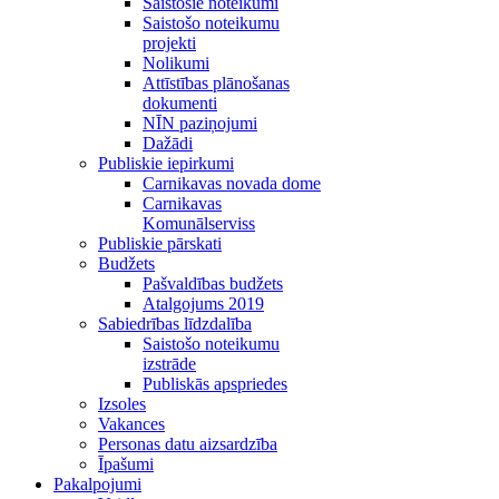
Saistošie noteikumi
Saistošo noteikumu
projekti
Nolikumi
Attīstības plānošanas
dokumenti
NĪN paziņojumi
Dažādi
Publiskie iepirkumi
Carnikavas novada dome
Carnikavas
Komunālserviss
Publiskie pārskati
Budžets
Pašvaldības budžets
Atalgojums 2019
Sabiedrības līdzdalība
Saistošo noteikumu
izstrāde
Publiskās apspriedes
Izsoles
Vakances
Personas datu aizsardzība
Īpašumi
Pakalpojumi