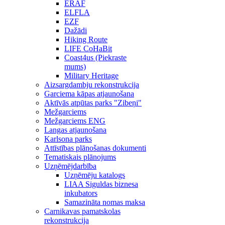
ERAF
ELFLA
EZF
Dažādi
Hiking Route
LIFE CoHaBit
Coast4us (Piekraste
mums)
Military Heritage
Aizsargdambju rekonstrukcija
Garciema kāpas atjaunošana
Aktīvās atpūtas parks "Zibeņi"
Mežgarciems
Mežgarciems ENG
Langas atjaunošana
Karlsona parks
Attīstības plānošanas dokumenti
Tematiskais plānojums
Uzņēmējdarbība
Uzņēmēju katalogs
LIAA Siguldas biznesa
inkubators
Samazināta nomas maksa
Carnikavas pamatskolas
rekonstrukcija