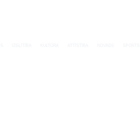
SS
IZGLĪTĪBA
KULTŪRA
ATTĪSTĪBA
NOVADS
SPORTS