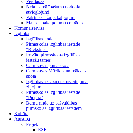
Veidlapas
Nekustamā īpašuma nodokļa
atvieglojumi
Valsts iestāžu pakalpojumi
Maksas pakalpojumu cenrādis
Komunālserviss
Izglītība
Izglītības nodaļa
Pirmsskolas izglītības iestāde
"Riekstiņš"
Privāto pirmsskolas izglītības
iestāžu tāmes
Carnikavas pamatskola
Carnikavas Mūzikas un mākslas
skola
Izglītības iestāžu pašnovērtējuma
ziņojumi
Pirmsskolas izglītības iestāde
"Piejūra"
Bērnu rinda uz pašvaldības
pirmskolas izglītības iestādēm
Kultūra
Attīstība
Projekti
ESF