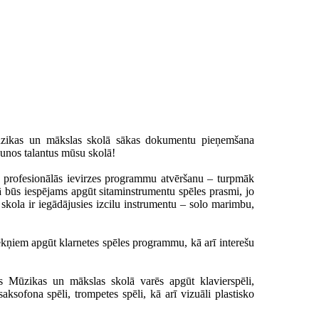
ūzikas un mākslas skolā sākas dokumentu pieņemšana
nos talantus mūsu skolā!
u profesionālās ievirzes programmu atvēršanu – turpmāk
būs iespējams apgūt sitaminstrumentu spēles prasmi, jo
kola ir iegādājusies izcilu instrumentu – solo marimbu,
kņiem apgūt klarnetes spēles programmu, kā arī interešu
 Mūzikas un mākslas skolā varēs apgūt klavierspēli,
, saksofona spēli, trompetes spēli, kā arī vizuāli plastisko