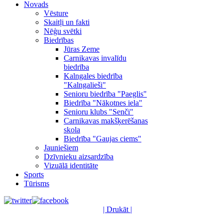
Novads
Vēsture
Skaitļi un fakti
Nēģu svētki
Biedrības
Jūras Zeme
Carnikavas invalīdu
biedrība
Kalngales biedrība
"Kalngalieši"
Senioru biedrība "Paeglis"
Biedrība "Nākotnes iela"
Senioru klubs "Senči"
Carnikavas makšķerēšanas
skola
Biedrība "Gaujas ciems"
Jauniešiem
Dzīvnieku aizsardzība
Vizuālā identitāte
Sports
Tūrisms
| Drukāt |