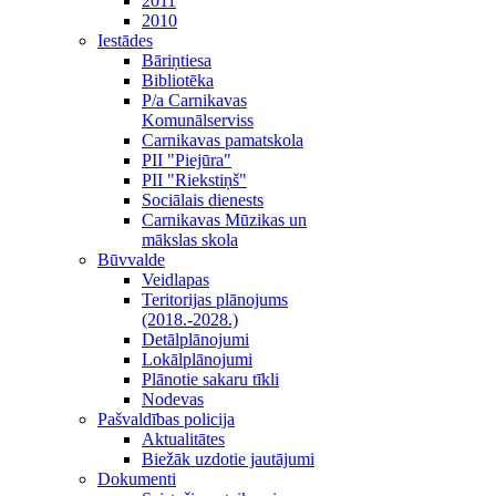
2011
2010
Iestādes
Bāriņtiesa
Bibliotēka
P/a Carnikavas
Komunālserviss
Carnikavas pamatskola
PII "Piejūra"
PII "Riekstiņš"
Sociālais dienests
Carnikavas Mūzikas un
mākslas skola
Būvvalde
Veidlapas
Teritorijas plānojums
(2018.-2028.)
Detālplānojumi
Lokālplānojumi
Plānotie sakaru tīkli
Nodevas
Pašvaldības policija
Aktualitātes
Biežāk uzdotie jautājumi
Dokumenti