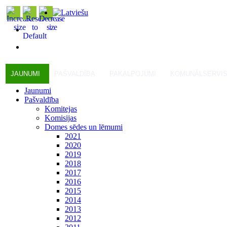
JAUNUMI
PAŠVALDĪBA
PAKALPOJUMI
KOMUNĀLSERVI
Jaunumi
Pašvaldība
Komitejas
Komisijas
Domes sēdes un lēmumi
2021
2020
2019
2018
2017
2016
2015
2014
2013
2012