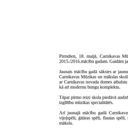
Pirmdien, 18. maijā, Carnikavas M
2015./2016.mācību gadam. Gaidām jau
Jaunais mācību gadā sāksies ar jaun
Carnikavas Mūzikas un mākslas skolā 
ar Carnikavas novada domes atbalstu s
kā arī modernu bungu komplektu.
Tāpat pirmo reizi skola piedāvā audzē
izglītību mūzikas specialitātēs.
Arī jaunajā mācību gadā Carnikavas
vijoļspēli, ģitāras spēli, flautas spēli
mākslu.