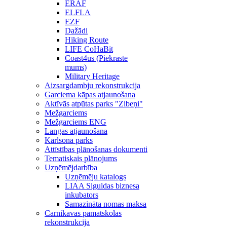
ERAF
ELFLA
EZF
Dažādi
Hiking Route
LIFE CoHaBit
Coast4us (Piekraste
mums)
Military Heritage
Aizsargdambju rekonstrukcija
Garciema kāpas atjaunošana
Aktīvās atpūtas parks "Zibeņi"
Mežgarciems
Mežgarciems ENG
Langas atjaunošana
Karlsona parks
Attīstības plānošanas dokumenti
Tematiskais plānojums
Uzņēmējdarbība
Uzņēmēju katalogs
LIAA Siguldas biznesa
inkubators
Samazināta nomas maksa
Carnikavas pamatskolas
rekonstrukcija