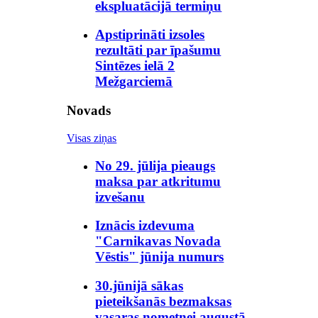
ekspluatācijā termiņu
Apstiprināti izsoles
rezultāti par īpašumu
Sintēzes ielā 2
Mežgarciemā
Novads
Visas ziņas
No 29. jūlija pieaugs
maksa par atkritumu
izvešanu
Iznācis izdevuma
"Carnikavas Novada
Vēstis" jūnija numurs
30.jūnijā sākas
pieteikšanās bezmaksas
vasaras nometnei augustā