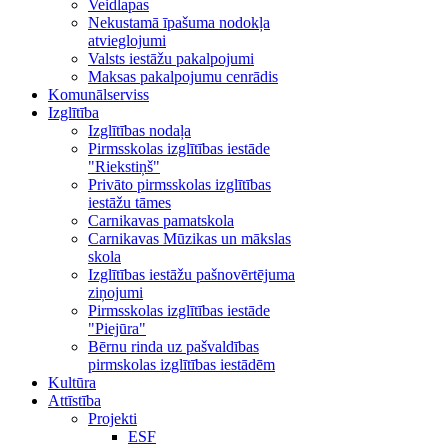
Veidlapas
Nekustamā īpašuma nodokļa
atvieglojumi
Valsts iestāžu pakalpojumi
Maksas pakalpojumu cenrādis
Komunālserviss
Izglītība
Izglītības nodaļa
Pirmsskolas izglītības iestāde
"Riekstiņš"
Privāto pirmsskolas izglītības
iestāžu tāmes
Carnikavas pamatskola
Carnikavas Mūzikas un mākslas
skola
Izglītības iestāžu pašnovērtējuma
ziņojumi
Pirmsskolas izglītības iestāde
"Piejūra"
Bērnu rinda uz pašvaldības
pirmskolas izglītības iestādēm
Kultūra
Attīstība
Projekti
ESF