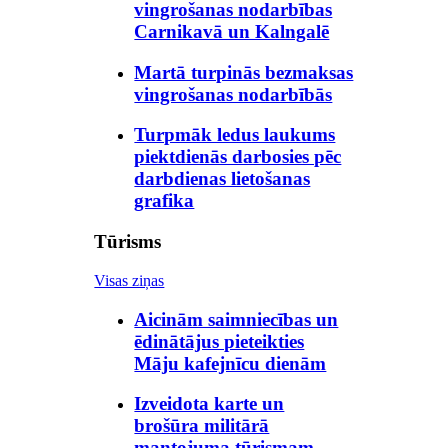
vingrošanas nodarbības
Carnikavā un Kalngalē
Martā turpinās bezmaksas
vingrošanas nodarbībās
Turpmāk ledus laukums
piektdienās darbosies pēc
darbdienas lietošanas
grafika
Tūrisms
Visas ziņas
Aicinām saimniecības un
ēdinātājus pieteikties
Māju kafejnīcu dienām
Izveidota karte un
brošūra militārā
mantojuma tūrismam