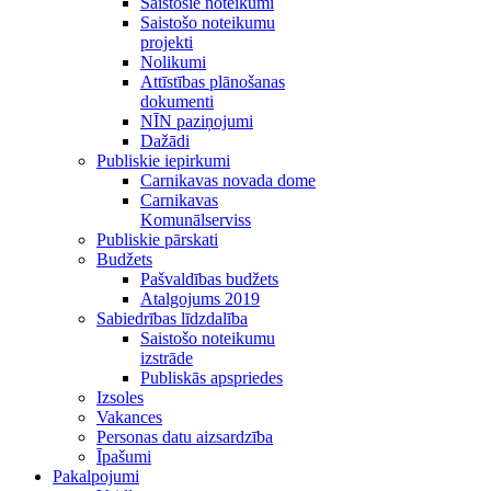
Saistošie noteikumi
Saistošo noteikumu
projekti
Nolikumi
Attīstības plānošanas
dokumenti
NĪN paziņojumi
Dažādi
Publiskie iepirkumi
Carnikavas novada dome
Carnikavas
Komunālserviss
Publiskie pārskati
Budžets
Pašvaldības budžets
Atalgojums 2019
Sabiedrības līdzdalība
Saistošo noteikumu
izstrāde
Publiskās apspriedes
Izsoles
Vakances
Personas datu aizsardzība
Īpašumi
Pakalpojumi