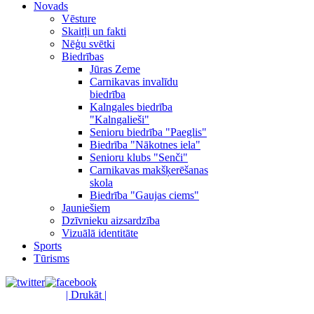
Novads
Vēsture
Skaitļi un fakti
Nēģu svētki
Biedrības
Jūras Zeme
Carnikavas invalīdu
biedrība
Kalngales biedrība
"Kalngalieši"
Senioru biedrība "Paeglis"
Biedrība "Nākotnes iela"
Senioru klubs "Senči"
Carnikavas makšķerēšanas
skola
Biedrība "Gaujas ciems"
Jauniešiem
Dzīvnieku aizsardzība
Vizuālā identitāte
Sports
Tūrisms
| Drukāt |