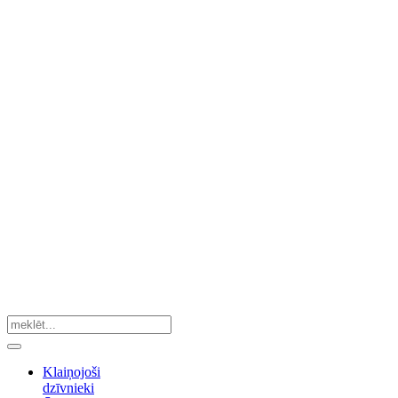
Klaiņojoši
dzīvnieki