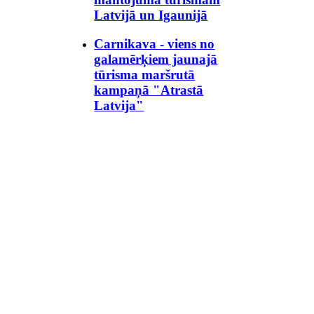
Latvijā un Igaunijā
Carnikava - viens no
galamērķiem jaunajā
tūrisma maršrutā
kampaņā "Atrastā
Latvija"