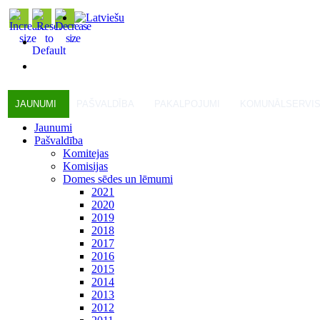
JAUNUMI
PAŠVALDĪBA
PAKALPOJUMI
KOMUNĀLSERVI
Jaunumi
Pašvaldība
Komitejas
Komisijas
Domes sēdes un lēmumi
2021
2020
2019
2018
2017
2016
2015
2014
2013
2012