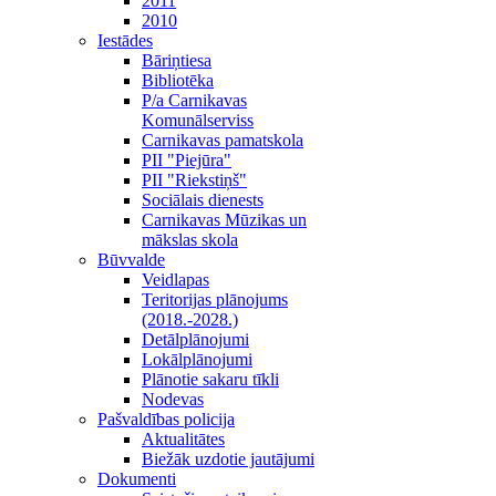
2011
2010
Iestādes
Bāriņtiesa
Bibliotēka
P/a Carnikavas
Komunālserviss
Carnikavas pamatskola
PII "Piejūra"
PII "Riekstiņš"
Sociālais dienests
Carnikavas Mūzikas un
mākslas skola
Būvvalde
Veidlapas
Teritorijas plānojums
(2018.-2028.)
Detālplānojumi
Lokālplānojumi
Plānotie sakaru tīkli
Nodevas
Pašvaldības policija
Aktualitātes
Biežāk uzdotie jautājumi
Dokumenti