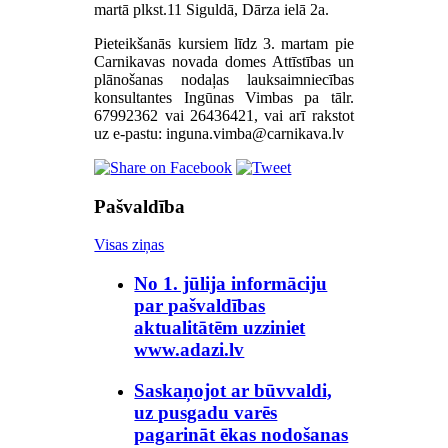
martā plkst.11 Siguldā, Dārza ielā 2a.
Pieteikšanās kursiem līdz 3. martam pie
Carnikavas novada domes Attīstības un
plānošanas nodaļas lauksaimniecības
konsultantes Ingūnas Vimbas pa tālr.
67992362 vai 26436421, vai arī rakstot
uz e-pastu:
Pašvaldība
Visas ziņas
No 1. jūlija informāciju
par pašvaldības
aktualitātēm uzziniet
www.adazi.lv
Saskaņojot ar būvvaldi,
uz pusgadu varēs
pagarināt ēkas nodošanas