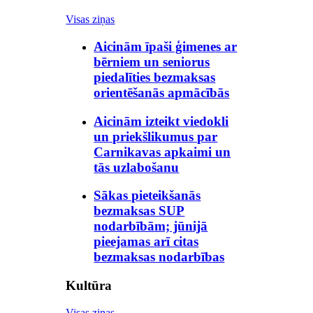
Visas ziņas
Aicinām īpaši ģimenes ar
bērniem un seniorus
piedalīties bezmaksas
orientēšanās apmācībās
Aicinām izteikt viedokli
un priekšlikumus par
Carnikavas apkaimi un
tās uzlabošanu
Sākas pieteikšanās
bezmaksas SUP
nodarbībām; jūnijā
pieejamas arī citas
bezmaksas nodarbības
Kultūra
Visas ziņas