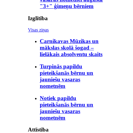
"3+" ģimeņu bērniem
Izglītība
Visas ziņas
Carnikavas Mūzikas un
mākslas skolā šogad –
lielākais absolventu skaits
Turpinās papildu
pieteikšanās bērnu un
jauniešu vasaras
nometnēm
Notiek papildu
pieteikšanās bērnu un
jauniešu vasaras
nometnēm
Attīstība