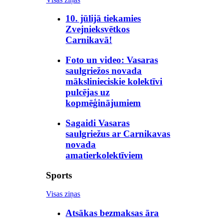
10. jūlijā tiekamies
Zvejnieksvētkos
Carnikavā!
Foto un video: Vasaras
saulgriežos novada
mākslinieciskie kolektīvi
pulcējas uz
kopmēģinājumiem
Sagaidi Vasaras
saulgriežus ar Carnikavas
novada
amatierkolektīviem
Sports
Visas ziņas
Atsākas bezmaksas āra