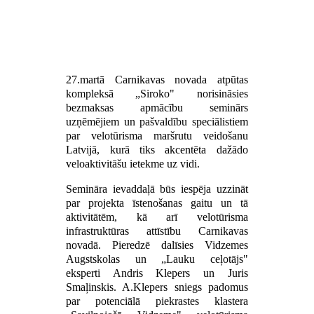
27.martā Carnikavas novada atpūtas
kompleksā „Siroko" norisināsies
bezmaksas apmācību seminārs
uzņēmējiem un pašvaldību speciālistiem
par velotūrisma maršrutu veidošanu
Latvijā, kurā tiks akcentēta dažādo
veloaktivitāšu ietekme uz vidi.
Semināra ievaddaļā būs iespēja uzzināt
par projekta īstenošanas gaitu un tā
aktivitātēm, kā arī velotūrisma
infrastruktūras attīstību Carnikavas
novadā. Pieredzē dalīsies Vidzemes
Augstskolas un „Lauku ceļotājs"
eksperti Andris Klepers un Juris
Smaļinskis. A.Klepers sniegs padomus
par potenciālā piekrastes klastera