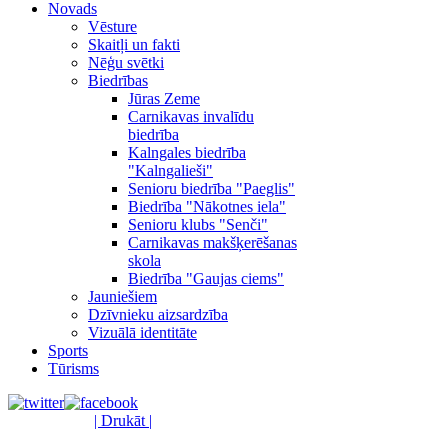
Novads
Vēsture
Skaitļi un fakti
Nēģu svētki
Biedrības
Jūras Zeme
Carnikavas invalīdu
biedrība
Kalngales biedrība
"Kalngalieši"
Senioru biedrība "Paeglis"
Biedrība "Nākotnes iela"
Senioru klubs "Senči"
Carnikavas makšķerēšanas
skola
Biedrība "Gaujas ciems"
Jauniešiem
Dzīvnieku aizsardzība
Vizuālā identitāte
Sports
Tūrisms
| Drukāt |