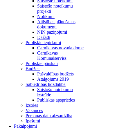
Saistošie noteikumi
Saistošo noteikumu
projekti
Nolikumi
Attīstības plānošanas
dokumenti
NĪN paziņojumi
Dažādi
Publiskie iepirkumi
Carnikavas novada dome
Carnikavas
Komunālserviss
Publiskie pārskati
Budžets
Pašvaldības budžets
Atalgojums 2019
Sabiedrības līdzdalība
Saistošo noteikumu
izstrāde
Publiskās apspriedes
Izsoles
Vakances
Personas datu aizsardzība
Īpašumi
Pakalpojumi