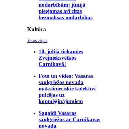
nodarbībām; jūnijā
pieejamas arī citas
bezmaksas nodarbības
Kultūra
Visas ziņas
10. jūlijā tiekamies
Zvejnieksvētkos
Carnikavā!
Foto un video: Vasaras
saulgriežos novada
mākslinieciskie kolektīvi
pulcējas uz
kopmēģinājumiem
Sagaidi Vasaras
saulgriežus ar Carnikavas
novada