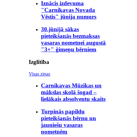
Iznācis izdevuma
"Carnikavas Novada
Vēstis" jūnija numurs
30.jūnijā sākas
pieteikšanās bezmaksas
vasaras nometnei augustā
"3+" ģimeņu bērniem
Izglītība
Visas ziņas
Carnikavas Mūzikas un
mākslas skolā šogad –
lielākais absolventu skaits
Turpinās papildu
pieteikšanās bērnu un
jauniešu vasaras
nometnēm