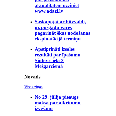
aktualitātēm uzziniet
www.adazi.lv
Saskaņojot ar būvvaldi,
uz pusgadu varēs
pagarināt ēkas nodošanas
ekspluatācijā termiņu
Apstiprināti izsoles
rezultāti par īpašumu
Sintēzes ielā 2
Mežgarciemā
Novads
Visas ziņas
No 29. jūlija pieaugs
maksa par atkritumu
izvešanu