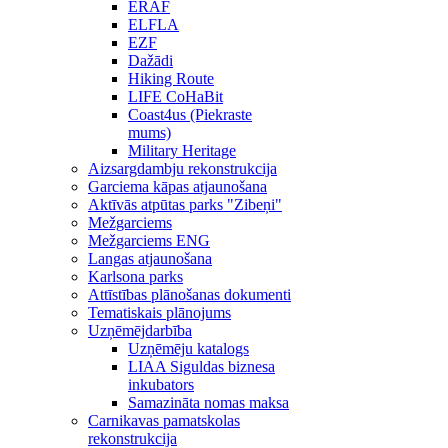
ERAF
ELFLA
EZF
Dažādi
Hiking Route
LIFE CoHaBit
Coast4us (Piekraste
mums)
Military Heritage
Aizsargdambju rekonstrukcija
Garciema kāpas atjaunošana
Aktīvās atpūtas parks "Zibeņi"
Mežgarciems
Mežgarciems ENG
Langas atjaunošana
Karlsona parks
Attīstības plānošanas dokumenti
Tematiskais plānojums
Uzņēmējdarbība
Uzņēmēju katalogs
LIAA Siguldas biznesa
inkubators
Samazināta nomas maksa
Carnikavas pamatskolas
rekonstrukcija