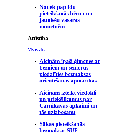
Notiek papildu
pieteikšanās bērnu un
jauniešu vasaras
nometnēm
Attīstība
Visas ziņas
Aicinām īpaši ģimenes ar
bērniem un seniorus
piedalīties bezmaksas
orientēšanās apmācībās
Aicinām izteikt viedokli
un priekšlikumus par
Carnikavas apkaimi un
tās uzlabošanu
Sākas pieteikšanās
bezmaksas SUP