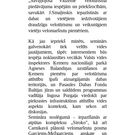
„Saviļņojošā Vidzeme" velotūrisma
piedāvājuma iespējām un priekšrocībām,
savukārt J.Smaļinskis iepazīstinās ar
dabai un vietējiem iedzīvotājiem
draudzīgu velotūrismu un veiksmīgiem
vietējo velomaršrutu piemēriem.
Kā jau iepriekš minēts, seminārs
galvenokārt tiek veltīts vides
jautājumiem, tāpēc interesentiem būs
iespēja noklausīties vecākās Valsts vides
inspektores Ķemeru nacionālajā parkā
Agneses Balandiņas uzstāšanos ar
Ķemeru piemēru par velotūrisma
attīstību īpaši aizsargājamās dabas
teritorijās, un Pasaules Dabas Fonda
Baltijas jūras un saldūdens programmas
vadītāja Ingusa Purgaļa viedokli par
piekrastes infrastruktūras attīstību vides
aspektu kontekstā, kam sekos arī
diskusijas.
Semināra noslēgumā - iepazīšanās ar
atpūtas kompleksu „Siroko", kā arī
Carnikavā plānotā velomaršruta posma
Garciems-Mežgarciems apskate un