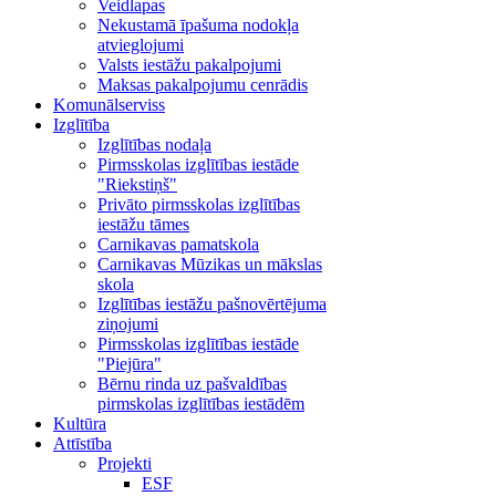
Veidlapas
Nekustamā īpašuma nodokļa
atvieglojumi
Valsts iestāžu pakalpojumi
Maksas pakalpojumu cenrādis
Komunālserviss
Izglītība
Izglītības nodaļa
Pirmsskolas izglītības iestāde
"Riekstiņš"
Privāto pirmsskolas izglītības
iestāžu tāmes
Carnikavas pamatskola
Carnikavas Mūzikas un mākslas
skola
Izglītības iestāžu pašnovērtējuma
ziņojumi
Pirmsskolas izglītības iestāde
"Piejūra"
Bērnu rinda uz pašvaldības
pirmskolas izglītības iestādēm
Kultūra
Attīstība
Projekti
ESF