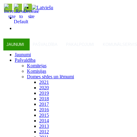
JAUNUMI
PAŠVALDĪBA
PAKALPOJUMI
KOMUNĀLSERVI
Jaunumi
Pašvaldība
Komitejas
Komisijas
Domes sēdes un lēmumi
2021
2020
2019
2018
2017
2016
2015
2014
2013
2012