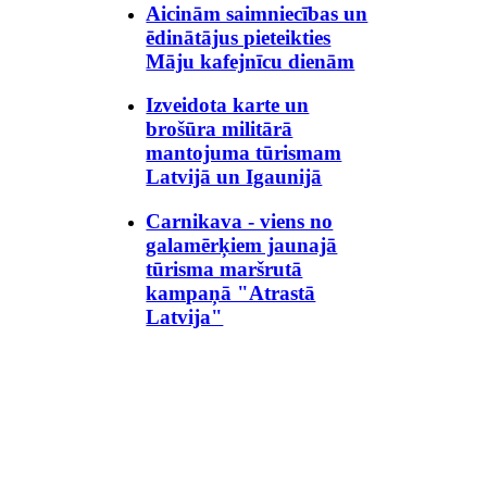
Aicinām saimniecības un
ēdinātājus pieteikties
Māju kafejnīcu dienām
Izveidota karte un
brošūra militārā
mantojuma tūrismam
Latvijā un Igaunijā
Carnikava - viens no
galamērķiem jaunajā
tūrisma maršrutā
kampaņā "Atrastā
Latvija"