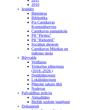
2011
2010
Iestādes
Bāriņtiesa
Bibliotēka
P/a Carnikavas
Komunālserviss
Carnikavas pamatskola
PII "Piejūra"
PII "Riekstiņš"
Sociālais dienests
Carnikavas Mūzikas un
mākslas skola
Būvvalde
Veidlapas
Teritorijas plānojums
(2018.-2028.)
Detālplānojumi
Lokālplānojumi
Plānotie sakaru tīkli
Nodevas
Pašvaldības policija
Aktualitātes
Biežāk uzdotie jautājumi
Dokumenti