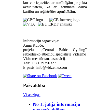
kur var iepazīties ar nozīmīgām projekta
aktualitātēm, kā arī semināra darba
kartību un reģistrēties apmācībām.
Informāciju sagatavoja:
Anna Kupče,
projekta „Central Baltic Cycling"
sabiedrisko attiecību speciāliste Vidzemē
Vidzemes tūrisma asociācija
Tālr. +371 29756327
E-pasts:
Pašvaldība
Visas ziņas
No 1. jūlija informāciju
par pašvaldības