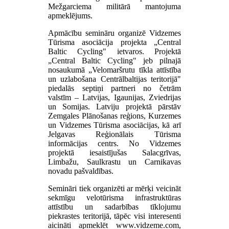
Mežgarciema militārā mantojuma
apmeklējums.
Apmācību semināru organizē Vidzemes
Tūrisma asociācija projekta „Central
Baltic Cycling" ietvaros. Projektā
„Central Baltic Cycling" jeb pilnajā
nosaukumā „Velomaršrutu tīkla attīstība
un uzlabošana Centrālbaltijas teritorijā"
piedalās septiņi partneri no četrām
valstīm – Latvijas, Igaunijas, Zviedrijas
un Somijas. Latviju projektā pārstāv
Zemgales Plānošanas reģions, Kurzemes
un Vidzemes Tūrisma asociācijas, kā arī
Jelgavas Reģionālais Tūrisma
informācijas centrs. No Vidzemes
projektā iesaistījušas Salacgrīvas,
Limbažu, Saulkrastu un Carnikavas
novadu pašvaldības.
Semināri tiek organizēti ar mērķi veicināt
sekmīgu velotūrisma infrastruktūras
attīstību un sadarbības tīklojumu
piekrastes teritorijā, tāpēc visi interesenti
aicināti apmeklēt www.vidzeme.com,