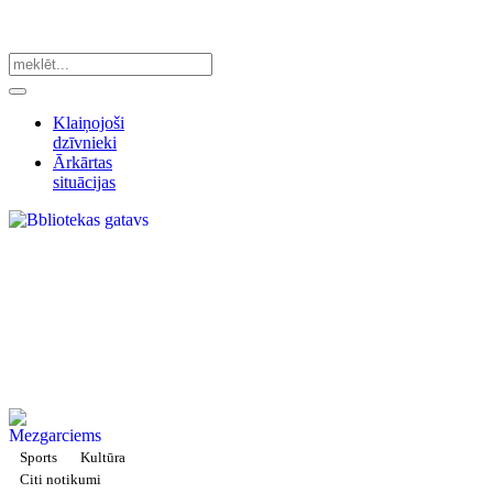
Klaiņojoši
dzīvnieki
Ārkārtas
situācijas
Sports
Kultūra
Citi notikumi