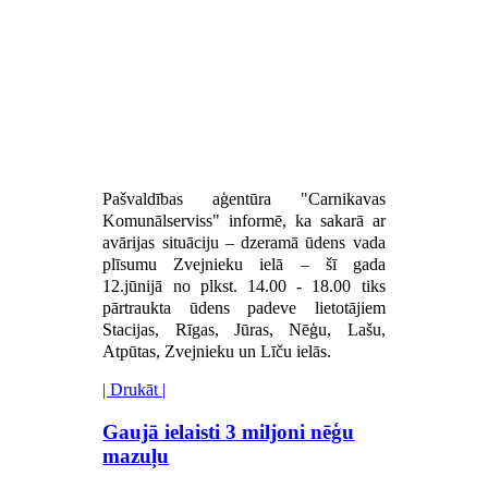
Pašvaldības aģentūra "Carnikavas
Komunālserviss" informē, ka sakarā
ar
avārijas situāciju – dzeramā ūdens vada
plīsumu Zvejnieku ielā – šī gada
12.jūnijā no plkst. 14.00 - 18.00 tiks
pārtraukta ūdens padeve lietotājiem
Stacijas, Rīgas, Jūras, Nēģu, Lašu,
Atpūtas, Zvejnieku un Līču ielās.
| Drukāt |
Gaujā ielaisti 3 miljoni nēģu
mazuļu