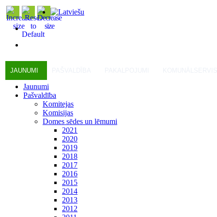
JAUNUMI
PAŠVALDĪBA
PAKALPOJUMI
KOMUNĀLSERVI
Jaunumi
Pašvaldība
Komitejas
Komisijas
Domes sēdes un lēmumi
2021
2020
2019
2018
2017
2016
2015
2014
2013
2012