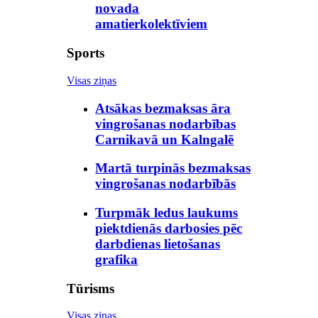
novada
amatierkolektīviem
Sports
Visas ziņas
Atsākas bezmaksas āra
vingrošanas nodarbības
Carnikavā un Kalngalē
Martā turpinās bezmaksas
vingrošanas nodarbībās
Turpmāk ledus laukums
piektdienās darbosies pēc
darbdienas lietošanas
grafika
Tūrisms
Visas ziņas