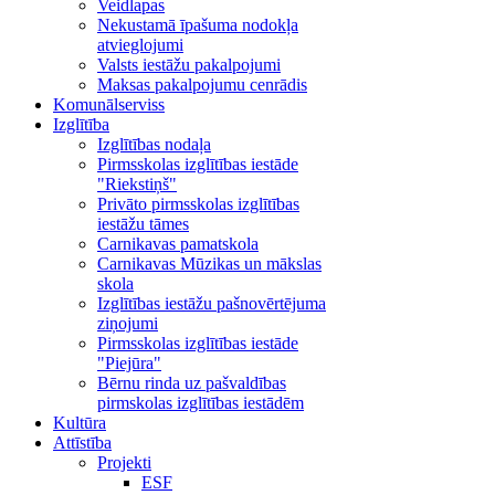
Veidlapas
Nekustamā īpašuma nodokļa
atvieglojumi
Valsts iestāžu pakalpojumi
Maksas pakalpojumu cenrādis
Komunālserviss
Izglītība
Izglītības nodaļa
Pirmsskolas izglītības iestāde
"Riekstiņš"
Privāto pirmsskolas izglītības
iestāžu tāmes
Carnikavas pamatskola
Carnikavas Mūzikas un mākslas
skola
Izglītības iestāžu pašnovērtējuma
ziņojumi
Pirmsskolas izglītības iestāde
"Piejūra"
Bērnu rinda uz pašvaldības
pirmskolas izglītības iestādēm
Kultūra
Attīstība
Projekti
ESF