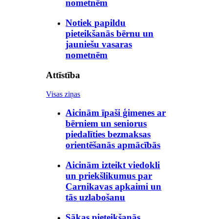
nometnēm
Notiek papildu
pieteikšanās bērnu un
jauniešu vasaras
nometnēm
Attīstība
Visas ziņas
Aicinām īpaši ģimenes ar
bērniem un seniorus
piedalīties bezmaksas
orientēšanās apmācībās
Aicinām izteikt viedokli
un priekšlikumus par
Carnikavas apkaimi un
tās uzlabošanu
Sākas pieteikšanās