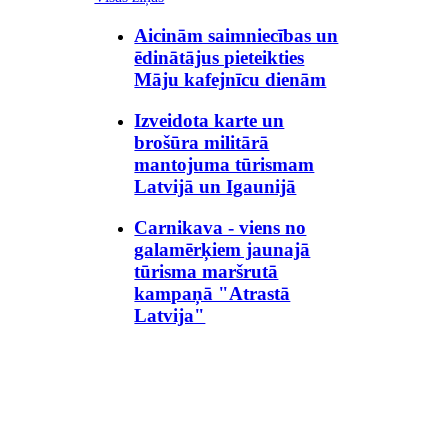
Aicinām saimniecības un
ēdinātājus pieteikties
Māju kafejnīcu dienām
Izveidota karte un
brošūra militārā
mantojuma tūrismam
Latvijā un Igaunijā
Carnikava - viens no
galamērķiem jaunajā
tūrisma maršrutā
kampaņā "Atrastā
Latvija"