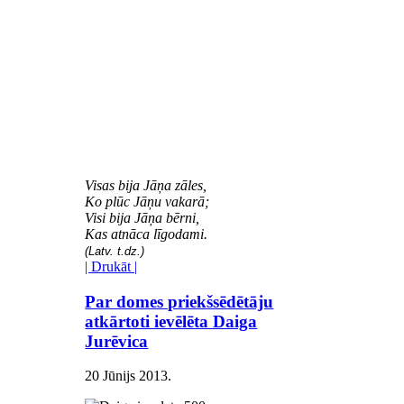
Visas bija Jāņa zāles,
Ko plūc Jāņu vakarā;
Visi bija Jāņa bērni,
Kas atnāca līgodami.
(Latv. t.dz.)
| Drukāt |
Par domes priekšsēdētāju
atkārtoti ievēlēta Daiga
Jurēvica
20 Jūnijs 2013
.