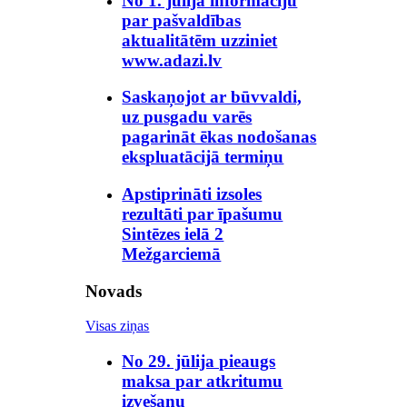
No 1. jūlija informāciju
par pašvaldības
aktualitātēm uzziniet
www.adazi.lv
Saskaņojot ar būvvaldi,
uz pusgadu varēs
pagarināt ēkas nodošanas
ekspluatācijā termiņu
Apstiprināti izsoles
rezultāti par īpašumu
Sintēzes ielā 2
Mežgarciemā
Novads
Visas ziņas
No 29. jūlija pieaugs
maksa par atkritumu
izvešanu