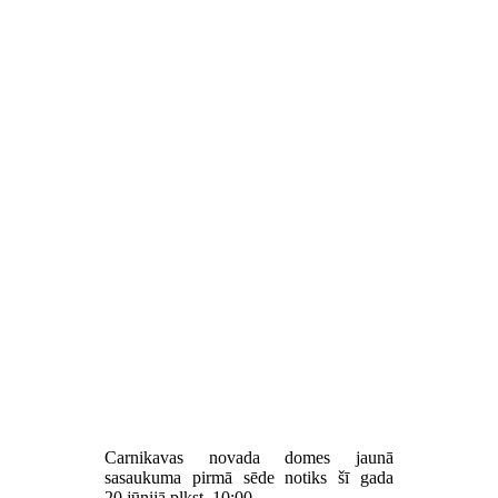
Carnikavas novada domes jaunā
sasaukuma pirmā sēde notiks šī gada
20.jūnijā plkst. 10:00.