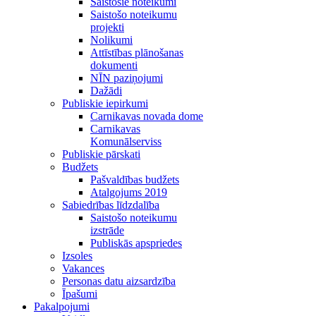
Saistošie noteikumi
Saistošo noteikumu
projekti
Nolikumi
Attīstības plānošanas
dokumenti
NĪN paziņojumi
Dažādi
Publiskie iepirkumi
Carnikavas novada dome
Carnikavas
Komunālserviss
Publiskie pārskati
Budžets
Pašvaldības budžets
Atalgojums 2019
Sabiedrības līdzdalība
Saistošo noteikumu
izstrāde
Publiskās apspriedes
Izsoles
Vakances
Personas datu aizsardzība
Īpašumi
Pakalpojumi