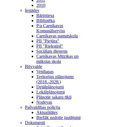
2011
2010
Iestādes
Bāriņtiesa
Bibliotēka
P/a Carnikavas
Komunālserviss
Carnikavas pamatskola
PII "Piejūra"
PII "Riekstiņš"
Sociālais dienests
Carnikavas Mūzikas un
mākslas skola
Būvvalde
Veidlapas
Teritorijas plānojums
(2018.-2028.)
Detālplānojumi
Lokālplānojumi
Plānotie sakaru tīkli
Nodevas
Pašvaldības policija
Aktualitātes
Biežāk uzdotie jautājumi
Dokumenti