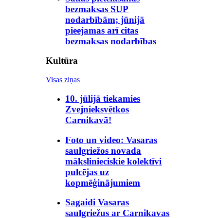
bezmaksas SUP
nodarbībām; jūnijā
pieejamas arī citas
bezmaksas nodarbības
Kultūra
Visas ziņas
10. jūlijā tiekamies
Zvejnieksvētkos
Carnikavā!
Foto un video: Vasaras
saulgriežos novada
mākslinieciskie kolektīvi
pulcējas uz
kopmēģinājumiem
Sagaidi Vasaras
saulgriežus ar Carnikavas