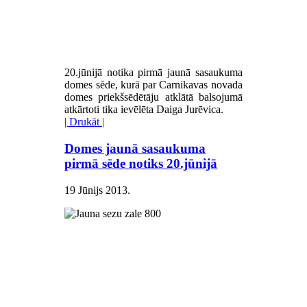
20.jūnijā notika pirmā jaunā sasaukuma
domes sēde, kurā par Carnikavas novada
domes priekšsēdētāju atklātā balsojumā
atkārtoti tika ievēlēta Daiga Jurēvica.
| Drukāt |
Domes jaunā sasaukuma
pirmā sēde notiks 20.jūnijā
19 Jūnijs 2013
.