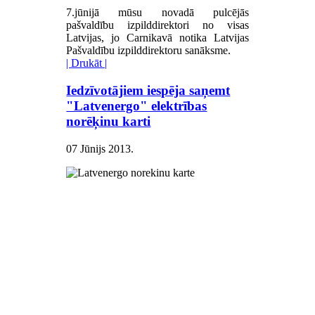
7.jūnijā mūsu novadā pulcējās
pašvaldību izpilddirektori no visas
Latvijas, jo Carnikavā notika Latvijas
Pašvaldību izpilddirektoru sanāksme.
| Drukāt |
Iedzīvotājiem iespēja saņemt
"Latvenergo" elektrības
norēķinu karti
07 Jūnijs 2013
.