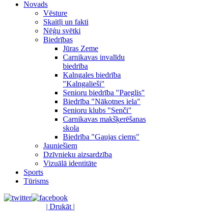
Novads
Vēsture
Skaitļi un fakti
Nēģu svētki
Biedrības
Jūras Zeme
Carnikavas invalīdu
biedrība
Kalngales biedrība
"Kalngalieši"
Senioru biedrība "Paeglis"
Biedrība "Nākotnes iela"
Senioru klubs "Senči"
Carnikavas makšķerēšanas
skola
Biedrība "Gaujas ciems"
Jauniešiem
Dzīvnieku aizsardzība
Vizuālā identitāte
Sports
Tūrisms
| Drukāt |