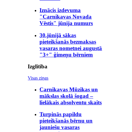
Iznācis izdevuma
"Carnikavas Novada
Vēstis" jūnija numurs
30.jūnijā sākas
pieteikšanās bezmaksas
vasaras nometnei augustā
"3+" ģimeņu bērniem
Izglītība
Visas ziņas
Carnikavas Mūzikas un
mākslas skolā šogad –
lielākais absolventu skaits
Turpinās papildu
pieteikšanās bērnu un
jauniešu vasaras