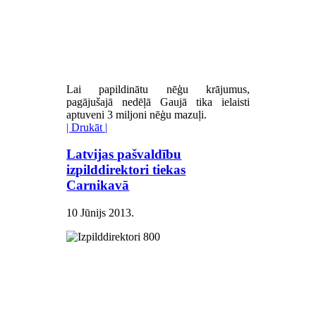
Lai papildinātu nēģu krājumus,
pagājušajā nedēļā Gaujā tika ielaisti
aptuveni 3 miljoni nēģu mazuļi.
| Drukāt |
Latvijas pašvaldību
izpilddirektori tiekas
Carnikavā
10 Jūnijs 2013
.