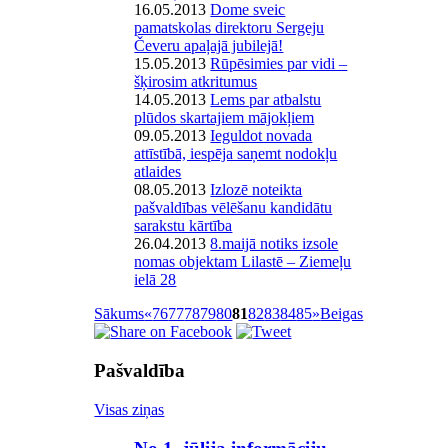
16.05.2013
Dome sveic
pamatskolas direktoru Sergeju
Čeveru apaļajā jubilejā!
15.05.2013
Rūpēsimies par vidi –
šķirosim atkritumus
14.05.2013
Lems par atbalstu
plūdos skartajiem mājokļiem
09.05.2013
Ieguldot novada
attīstībā, iespēja saņemt nodokļu
atlaides
08.05.2013
Izlozē noteikta
pašvaldības vēlēšanu kandidātu
sarakstu kārtība
26.04.2013
8.maijā notiks izsole
nomas objektam Lilastē – Ziemeļu
ielā 28
Sākums
«
76
77
78
79
80
81
82
83
84
85
»
Beigas
Pašvaldība
Visas ziņas