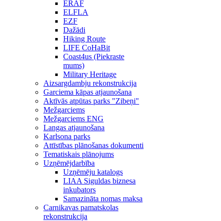
ERAF
ELFLA
EZF
Dažādi
Hiking Route
LIFE CoHaBit
Coast4us (Piekraste
mums)
Military Heritage
Aizsargdambju rekonstrukcija
Garciema kāpas atjaunošana
Aktīvās atpūtas parks "Zibeņi"
Mežgarciems
Mežgarciems ENG
Langas atjaunošana
Karlsona parks
Attīstības plānošanas dokumenti
Tematiskais plānojums
Uzņēmējdarbība
Uzņēmēju katalogs
LIAA Siguldas biznesa
inkubators
Samazināta nomas maksa
Carnikavas pamatskolas
rekonstrukcija