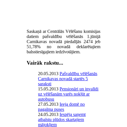
Saskaņā ar Centrālās Vēlēšanu komisijas
datiem pašvaldību vēlēšanās 1.jūnijā
Carnikavas novadā piedalījās 2474 jeb
51,78% no novadā deklarētajiem
balsstiesīgajiem iedzīvotājiem.
Vairāk rakstu...
20.05.2013
Pašvaldību vēlēšanās
Carnikavas novadā startēs 5
saraksti
15.05.2013
Pensionāri un invalīdi
uz vēlēšanām varēs nokļūt ar
autobusu
27.05.2013
Ieeja domē no
pagalma puses
24.05.2013
Iespēja saņemt
atbalstu plūdos skartajiem
mājokļiem