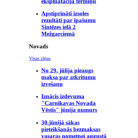
ekspluatācijā termiņu
Apstiprināti izsoles
rezultāti par īpašumu
Sintēzes ielā 2
Mežgarciemā
Novads
Visas ziņas
No 29. jūlija pieaugs
maksa par atkritumu
izvešanu
Iznācis izdevuma
"Carnikavas Novada
Vēstis" jūnija numurs
30.jūnijā sākas
pieteikšanās bezmaksas
vasaras nometnei augustā