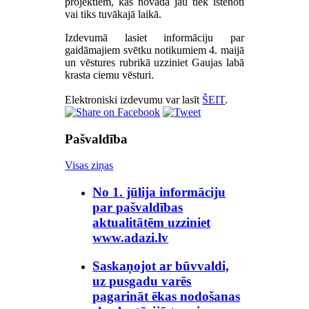
projektiem, kas novadā jau tiek īstenoti
vai tiks tuvākajā laikā.
Izdevumā lasiet informāciju par
gaidāmajiem svētku notikumiem 4. maijā
un vēstures rubrikā uzziniet Gaujas labā
krasta ciemu vēsturi.
Elektroniski izdevumu var lasīt
ŠEIT
.
Pašvaldība
Visas ziņas
No 1. jūlija informāciju
par pašvaldības
aktualitātēm uzziniet
www.adazi.lv
Saskaņojot ar būvvaldi,
uz pusgadu varēs
pagarināt ēkas nodošanas