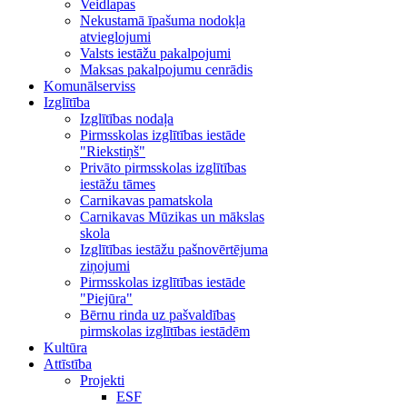
Veidlapas
Nekustamā īpašuma nodokļa
atvieglojumi
Valsts iestāžu pakalpojumi
Maksas pakalpojumu cenrādis
Komunālserviss
Izglītība
Izglītības nodaļa
Pirmsskolas izglītības iestāde
"Riekstiņš"
Privāto pirmsskolas izglītības
iestāžu tāmes
Carnikavas pamatskola
Carnikavas Mūzikas un mākslas
skola
Izglītības iestāžu pašnovērtējuma
ziņojumi
Pirmsskolas izglītības iestāde
"Piejūra"
Bērnu rinda uz pašvaldības
pirmskolas izglītības iestādēm
Kultūra
Attīstība
Projekti
ESF