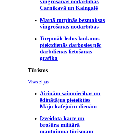
vingrošanas nodarbības
Carnikavā un Kalngalē
Martā turpinās bezmaksas
vingrošanas nodarbībās
Turpmāk ledus laukums
piektdienās darbosies pēc
darbdienas lietošanas
grafika
Tūrisms
Visas ziņas
Aicinām saimniecības un
ēdinātājus pieteikties
Māju kafejnīcu dienām
Izveidota karte un
brošūra militārā
mantojuma tūrismam