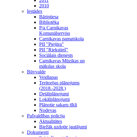
2011
2010
Iestādes
Bāriņtiesa
Bibliotēka
P/a Carnikavas
Komunālserviss
Carnikavas pamatskola
PII "Piejūra"
PII "Riekstiņš"
Sociālais dienests
Carnikavas Mūzikas un
mākslas skola
Būvvalde
Veidlapas
Teritorijas plānojums
(2018.-2028.)
Detālplānojumi
Lokālplānojumi
Plānotie sakaru tīkli
Nodevas
Pašvaldības policija
Aktualitātes
Biežāk uzdotie jautājumi
Dokumenti