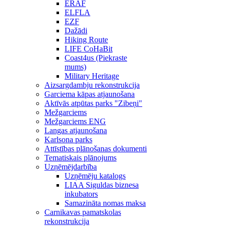
ERAF
ELFLA
EZF
Dažādi
Hiking Route
LIFE CoHaBit
Coast4us (Piekraste
mums)
Military Heritage
Aizsargdambju rekonstrukcija
Garciema kāpas atjaunošana
Aktīvās atpūtas parks "Zibeņi"
Mežgarciems
Mežgarciems ENG
Langas atjaunošana
Karlsona parks
Attīstības plānošanas dokumenti
Tematiskais plānojums
Uzņēmējdarbība
Uzņēmēju katalogs
LIAA Siguldas biznesa
inkubators
Samazināta nomas maksa
Carnikavas pamatskolas
rekonstrukcija