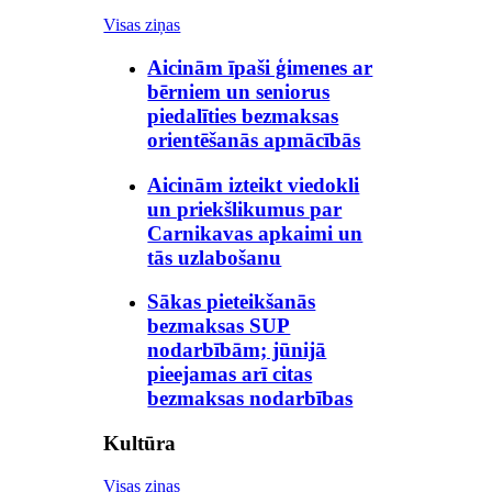
Visas ziņas
Aicinām īpaši ģimenes ar
bērniem un seniorus
piedalīties bezmaksas
orientēšanās apmācībās
Aicinām izteikt viedokli
un priekšlikumus par
Carnikavas apkaimi un
tās uzlabošanu
Sākas pieteikšanās
bezmaksas SUP
nodarbībām; jūnijā
pieejamas arī citas
bezmaksas nodarbības
Kultūra
Visas ziņas