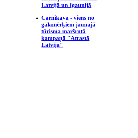
Latvijā un Igaunijā
Carnikava - viens no
galamērķiem jaunajā
tūrisma maršrutā
kampaņā "Atrastā
Latvija"