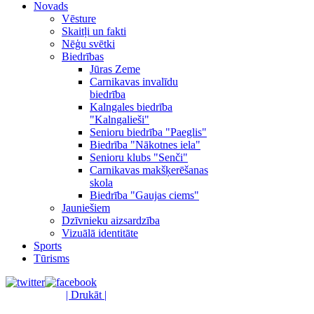
Novads
Vēsture
Skaitļi un fakti
Nēģu svētki
Biedrības
Jūras Zeme
Carnikavas invalīdu
biedrība
Kalngales biedrība
"Kalngalieši"
Senioru biedrība "Paeglis"
Biedrība "Nākotnes iela"
Senioru klubs "Senči"
Carnikavas makšķerēšanas
skola
Biedrība "Gaujas ciems"
Jauniešiem
Dzīvnieku aizsardzība
Vizuālā identitāte
Sports
Tūrisms
| Drukāt |