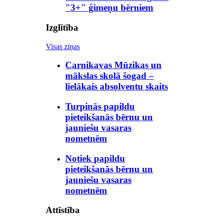
"3+" ģimeņu bērniem
Izglītība
Visas ziņas
Carnikavas Mūzikas un
mākslas skolā šogad –
lielākais absolventu skaits
Turpinās papildu
pieteikšanās bērnu un
jauniešu vasaras
nometnēm
Notiek papildu
pieteikšanās bērnu un
jauniešu vasaras
nometnēm
Attīstība