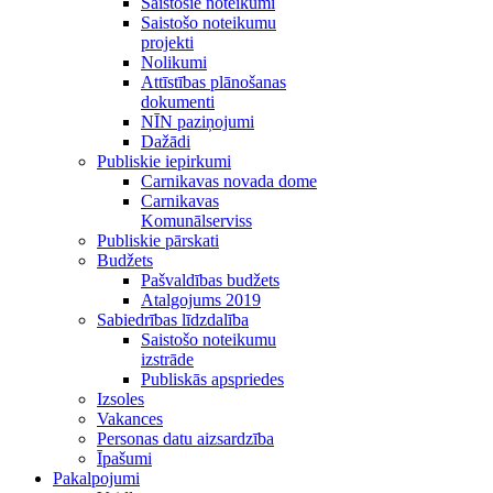
Saistošie noteikumi
Saistošo noteikumu
projekti
Nolikumi
Attīstības plānošanas
dokumenti
NĪN paziņojumi
Dažādi
Publiskie iepirkumi
Carnikavas novada dome
Carnikavas
Komunālserviss
Publiskie pārskati
Budžets
Pašvaldības budžets
Atalgojums 2019
Sabiedrības līdzdalība
Saistošo noteikumu
izstrāde
Publiskās apspriedes
Izsoles
Vakances
Personas datu aizsardzība
Īpašumi
Pakalpojumi