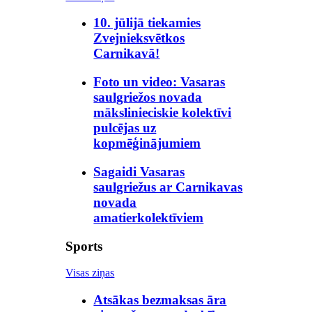
10. jūlijā tiekamies
Zvejnieksvētkos
Carnikavā!
Foto un video: Vasaras
saulgriežos novada
mākslinieciskie kolektīvi
pulcējas uz
kopmēģinājumiem
Sagaidi Vasaras
saulgriežus ar Carnikavas
novada
amatierkolektīviem
Sports
Visas ziņas
Atsākas bezmaksas āra