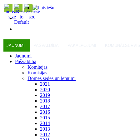
JAUNUMI
PAŠVALDĪBA
PAKALPOJUMI
KOMUNĀLSERVI
Jaunumi
Pašvaldība
Komitejas
Komisijas
Domes sēdes un lēmumi
2021
2020
2019
2018
2017
2016
2015
2014
2013
2012