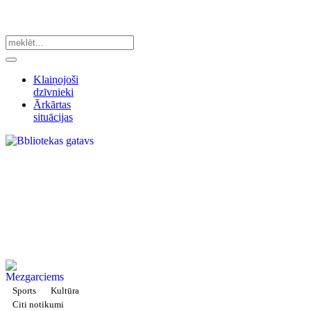
Klaiņojoši
dzīvnieki
Ārkārtas
situācijas
Sports
Kultūra
Citi notikumi