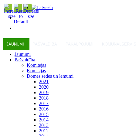
JAUNUMI
PAŠVALDĪBA
PAKALPOJUMI
KOMUNĀLSERVI
Jaunumi
Pašvaldība
Komitejas
Komisijas
Domes sēdes un lēmumi
2021
2020
2019
2018
2017
2016
2015
2014
2013
2012