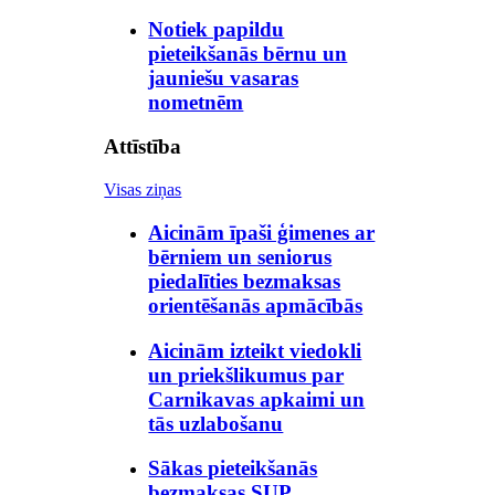
Notiek papildu
pieteikšanās bērnu un
jauniešu vasaras
nometnēm
Attīstība
Visas ziņas
Aicinām īpaši ģimenes ar
bērniem un seniorus
piedalīties bezmaksas
orientēšanās apmācībās
Aicinām izteikt viedokli
un priekšlikumus par
Carnikavas apkaimi un
tās uzlabošanu
Sākas pieteikšanās
bezmaksas SUP