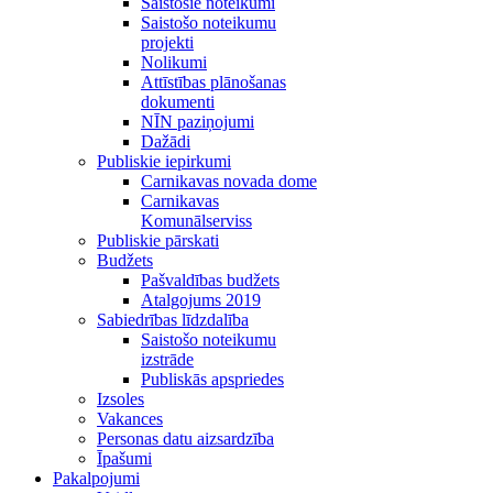
Saistošie noteikumi
Saistošo noteikumu
projekti
Nolikumi
Attīstības plānošanas
dokumenti
NĪN paziņojumi
Dažādi
Publiskie iepirkumi
Carnikavas novada dome
Carnikavas
Komunālserviss
Publiskie pārskati
Budžets
Pašvaldības budžets
Atalgojums 2019
Sabiedrības līdzdalība
Saistošo noteikumu
izstrāde
Publiskās apspriedes
Izsoles
Vakances
Personas datu aizsardzība
Īpašumi
Pakalpojumi