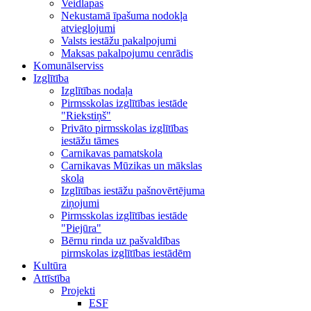
Veidlapas
Nekustamā īpašuma nodokļa
atvieglojumi
Valsts iestāžu pakalpojumi
Maksas pakalpojumu cenrādis
Komunālserviss
Izglītība
Izglītības nodaļa
Pirmsskolas izglītības iestāde
"Riekstiņš"
Privāto pirmsskolas izglītības
iestāžu tāmes
Carnikavas pamatskola
Carnikavas Mūzikas un mākslas
skola
Izglītības iestāžu pašnovērtējuma
ziņojumi
Pirmsskolas izglītības iestāde
"Piejūra"
Bērnu rinda uz pašvaldības
pirmskolas izglītības iestādēm
Kultūra
Attīstība
Projekti
ESF