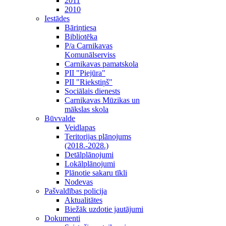
2011
2010
Iestādes
Bāriņtiesa
Bibliotēka
P/a Carnikavas
Komunālserviss
Carnikavas pamatskola
PII "Piejūra"
PII "Riekstiņš"
Sociālais dienests
Carnikavas Mūzikas un
mākslas skola
Būvvalde
Veidlapas
Teritorijas plānojums
(2018.-2028.)
Detālplānojumi
Lokālplānojumi
Plānotie sakaru tīkli
Nodevas
Pašvaldības policija
Aktualitātes
Biežāk uzdotie jautājumi
Dokumenti