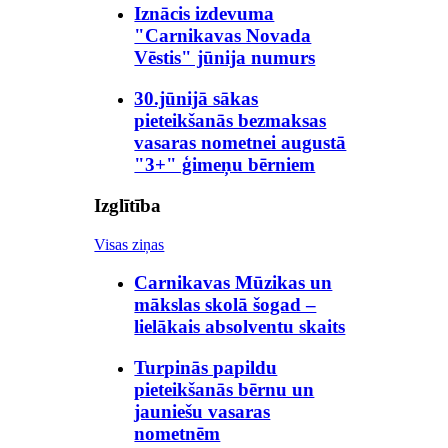
Iznācis izdevuma
"Carnikavas Novada
Vēstis" jūnija numurs
30.jūnijā sākas
pieteikšanās bezmaksas
vasaras nometnei augustā
"3+" ģimeņu bērniem
Izglītība
Visas ziņas
Carnikavas Mūzikas un
mākslas skolā šogad –
lielākais absolventu skaits
Turpinās papildu
pieteikšanās bērnu un
jauniešu vasaras
nometnēm