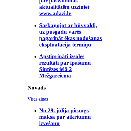
par pašvaldības
aktualitātēm uzziniet
www.adazi.lv
Saskaņojot ar būvvaldi,
uz pusgadu varēs
pagarināt ēkas nodošanas
ekspluatācijā termiņu
Apstiprināti izsoles
rezultāti par īpašumu
Sintēzes ielā 2
Mežgarciemā
Novads
Visas ziņas
No 29. jūlija pieaugs
maksa par atkritumu
izvešanu