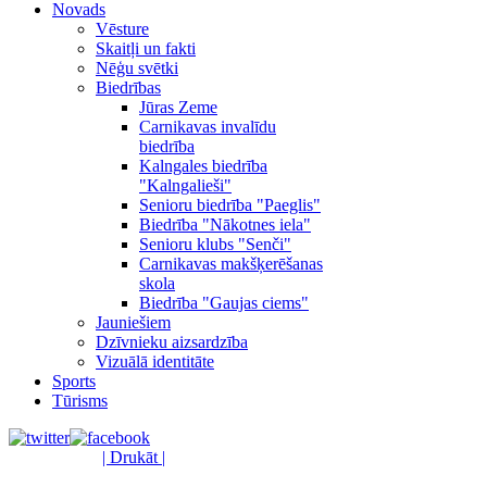
Novads
Vēsture
Skaitļi un fakti
Nēģu svētki
Biedrības
Jūras Zeme
Carnikavas invalīdu
biedrība
Kalngales biedrība
"Kalngalieši"
Senioru biedrība "Paeglis"
Biedrība "Nākotnes iela"
Senioru klubs "Senči"
Carnikavas makšķerēšanas
skola
Biedrība "Gaujas ciems"
Jauniešiem
Dzīvnieku aizsardzība
Vizuālā identitāte
Sports
Tūrisms
| Drukāt |