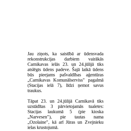
Jau ziņots, ka saistībā ar ūdensvada
rekonstrukcijas darbiem vairākās
Carnikavas ielās 23. un 24.jūlijā tiks
atslēgts ūdens padeve. Šajā laikā ūdens
būs pieejams pašvaldības aģentūras
„Carnikavas Komunālserviss" pagalmā
(Stacijas ielā 7), līdzi ņemot savus
traukus.
Tāpat 23. un 24.jūlijā Carnikavā tiks
uzstādītas 3 pārvietojamās tualetes:
Stacijas laukumā 5 (pie kioska
„Narvesen"), pie tautas nama
„Ozolaine", kā arī Jūras un Zvejnieku
ielas krustojumā.