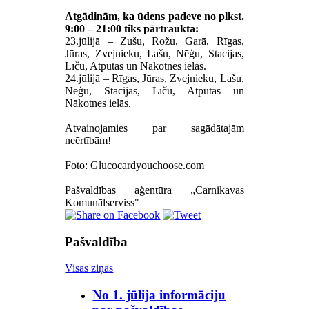
Atgādinām, ka ūdens padeve no plkst.
9:00 – 21:00 tiks pārtraukta:
23.jūlijā – Zušu, Rožu, Garā, Rīgas,
Jūras, Zvejnieku, Lašu, Nēģu, Stacijas,
Līču, Atpūtas un Nākotnes ielās.
24.jūlijā – Rīgas, Jūras, Zvejnieku, Lašu,
Nēģu, Stacijas, Līču, Atpūtas un
Nākotnes ielās.
Atvainojamies par sagādātajām
neērtībām!
Foto: Glucocardyouchoose.com
Pašvaldības aģentūra „Carnikavas
Komunālserviss"
Pašvaldība
Visas ziņas
No 1. jūlija informāciju