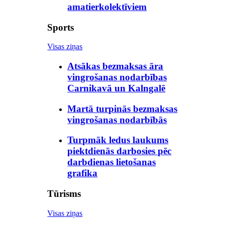
amatierkolektīviem
Sports
Visas ziņas
Atsākas bezmaksas āra
vingrošanas nodarbības
Carnikavā un Kalngalē
Martā turpinās bezmaksas
vingrošanas nodarbībās
Turpmāk ledus laukums
piektdienās darbosies pēc
darbdienas lietošanas
grafika
Tūrisms
Visas ziņas