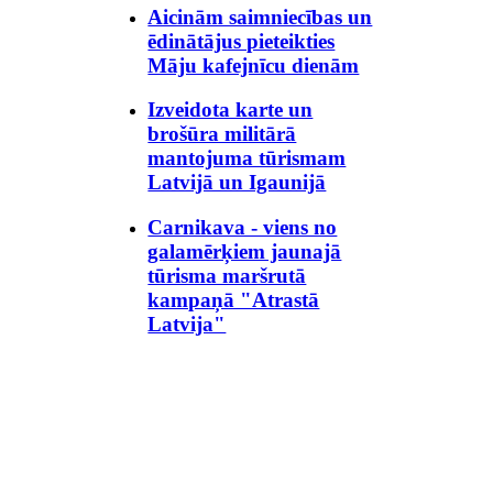
Aicinām saimniecības un
ēdinātājus pieteikties
Māju kafejnīcu dienām
Izveidota karte un
brošūra militārā
mantojuma tūrismam
Latvijā un Igaunijā
Carnikava - viens no
galamērķiem jaunajā
tūrisma maršrutā
kampaņā "Atrastā
Latvija"