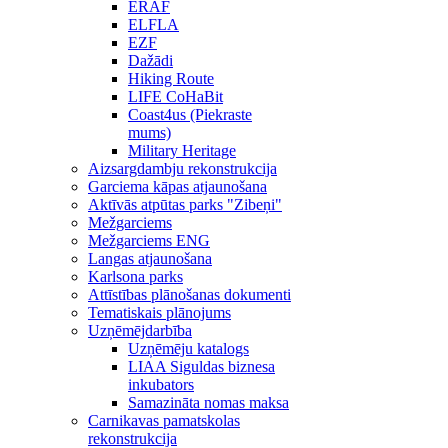
ERAF
ELFLA
EZF
Dažādi
Hiking Route
LIFE CoHaBit
Coast4us (Piekraste
mums)
Military Heritage
Aizsargdambju rekonstrukcija
Garciema kāpas atjaunošana
Aktīvās atpūtas parks "Zibeņi"
Mežgarciems
Mežgarciems ENG
Langas atjaunošana
Karlsona parks
Attīstības plānošanas dokumenti
Tematiskais plānojums
Uzņēmējdarbība
Uzņēmēju katalogs
LIAA Siguldas biznesa
inkubators
Samazināta nomas maksa
Carnikavas pamatskolas
rekonstrukcija