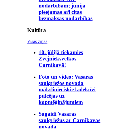
nodarbībām; jūnijā
pieejamas arī citas
bezmaksas nodarbības
Kultūra
Visas ziņas
10. jūlijā tiekamies
Zvejnieksvētkos
Carnikavā!
Foto un video: Vasaras
saulgriežos novada
mākslinieciskie kolektīvi
pulcējas uz
kopmēģinājumiem
Sagaidi Vasaras
saulgriežus ar Carnikavas
novada