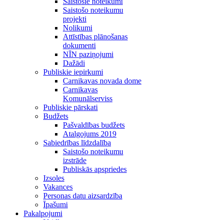
Saistošie noteikumi
Saistošo noteikumu
projekti
Nolikumi
Attīstības plānošanas
dokumenti
NĪN paziņojumi
Dažādi
Publiskie iepirkumi
Carnikavas novada dome
Carnikavas
Komunālserviss
Publiskie pārskati
Budžets
Pašvaldības budžets
Atalgojums 2019
Sabiedrības līdzdalība
Saistošo noteikumu
izstrāde
Publiskās apspriedes
Izsoles
Vakances
Personas datu aizsardzība
Īpašumi
Pakalpojumi