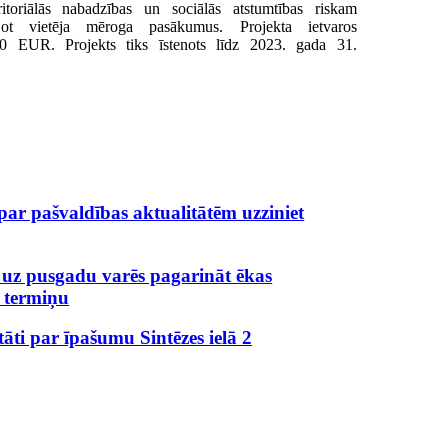
ritoriālās nabadzības un sociālās atstumtības riskam
nojot vietēja mēroga pasākumus. Projekta ietvaros
.00 EUR. Projekts tiks īstenots līdz 2023. gada 31.
 par pašvaldības aktualitātēm uzziniet
 uz pusgadu varēs pagarināt ēkas
 termiņu
ltāti par īpašumu Sintēzes ielā 2