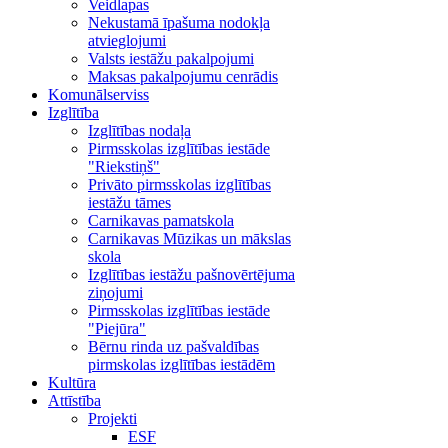
Veidlapas
Nekustamā īpašuma nodokļa
atvieglojumi
Valsts iestāžu pakalpojumi
Maksas pakalpojumu cenrādis
Komunālserviss
Izglītība
Izglītības nodaļa
Pirmsskolas izglītības iestāde
"Riekstiņš"
Privāto pirmsskolas izglītības
iestāžu tāmes
Carnikavas pamatskola
Carnikavas Mūzikas un mākslas
skola
Izglītības iestāžu pašnovērtējuma
ziņojumi
Pirmsskolas izglītības iestāde
"Piejūra"
Bērnu rinda uz pašvaldības
pirmskolas izglītības iestādēm
Kultūra
Attīstība
Projekti
ESF