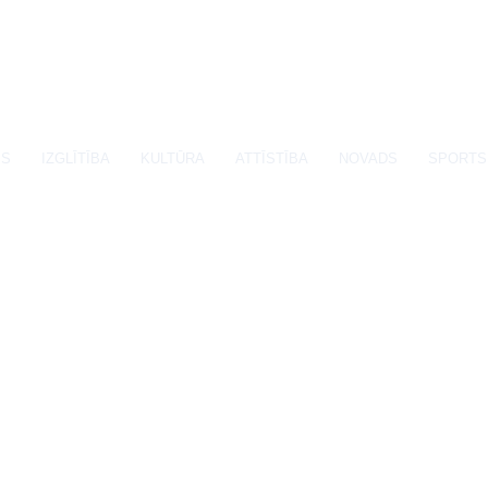
SS
IZGLĪTĪBA
KULTŪRA
ATTĪSTĪBA
NOVADS
SPORTS