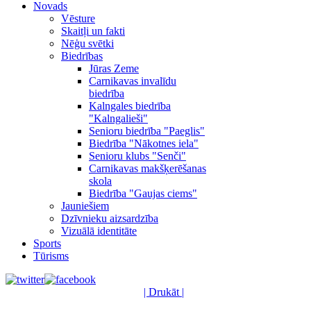
Novads
Vēsture
Skaitļi un fakti
Nēģu svētki
Biedrības
Jūras Zeme
Carnikavas invalīdu
biedrība
Kalngales biedrība
"Kalngalieši"
Senioru biedrība "Paeglis"
Biedrība "Nākotnes iela"
Senioru klubs "Senči"
Carnikavas makšķerēšanas
skola
Biedrība "Gaujas ciems"
Jauniešiem
Dzīvnieku aizsardzība
Vizuālā identitāte
Sports
Tūrisms
| Drukāt |