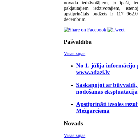
novada iedzīvotājiem, jo īpaši, te
pakļautajiem iedzīvotājiem, īste
apstiprinātais budžets ir 117 962
decembrim.
Pašvaldība
Visas ziņas
No 1. jūlija informāciju
www.adazi.lv
Saskaņojot ar būvvaldi,
nodošanas ekspluatācijā
Apstiprināti izsoles rezu
Mežgarciemā
Novads
Visas ziņas