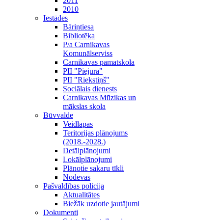
2011
2010
Iestādes
Bāriņtiesa
Bibliotēka
P/a Carnikavas
Komunālserviss
Carnikavas pamatskola
PII "Piejūra"
PII "Riekstiņš"
Sociālais dienests
Carnikavas Mūzikas un
mākslas skola
Būvvalde
Veidlapas
Teritorijas plānojums
(2018.-2028.)
Detālplānojumi
Lokālplānojumi
Plānotie sakaru tīkli
Nodevas
Pašvaldības policija
Aktualitātes
Biežāk uzdotie jautājumi
Dokumenti