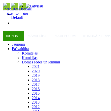
JAUNUMI
PAŠVALDĪBA
PAKALPOJUMI
KOMUNĀLSERVI
Jaunumi
Pašvaldība
Komitejas
Komisijas
Domes sēdes un lēmumi
2021
2020
2019
2018
2017
2016
2015
2014
2013
2012