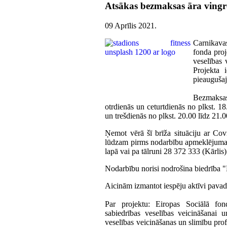
Atsākas bezmaksas āra ving
09 Aprīlis 2021
.
Carnikava
fonda proj
veselības 
Projekta 
pieauguša
Bezmaksas
otrdienās un ceturtdienās no plkst. 18
un trešdienās no plkst. 20.00 līdz 21.0
Ņemot vērā šī brīža situāciju ar Cov
lūdzam pirms nodarbību apmeklējuma i
lapā vai pa tālruni 28 372 333 (Kārlis)
Nodarbību norisi nodrošina biedrība "K
Aicinām izmantot iespēju aktīvi pavad
Par projektu: Eiropas Sociālā fon
sabiedrības veselības veicināšanai 
veselības veicināšanas un slimību pr