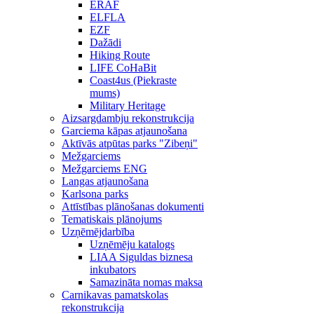
ERAF
ELFLA
EZF
Dažādi
Hiking Route
LIFE CoHaBit
Coast4us (Piekraste
mums)
Military Heritage
Aizsargdambju rekonstrukcija
Garciema kāpas atjaunošana
Aktīvās atpūtas parks "Zibeņi"
Mežgarciems
Mežgarciems ENG
Langas atjaunošana
Karlsona parks
Attīstības plānošanas dokumenti
Tematiskais plānojums
Uzņēmējdarbība
Uzņēmēju katalogs
LIAA Siguldas biznesa
inkubators
Samazināta nomas maksa
Carnikavas pamatskolas
rekonstrukcija