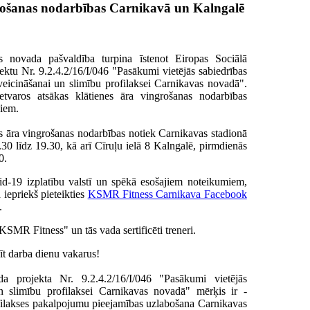
rošanas nodarbības Carnikavā un Kalngalē
s novada pašvaldība turpina īstenot Eiropas Sociālā
ektu Nr. 9.2.4.2/16/I/046 "Pasākumi vietējās sabiedrības
veicināšanai un slimību profilaksei Carnikavas novadā".
ietvaros atsākas klātienes āra vingrošanas nodarbības
jiem.
 āra vingrošanas nodarbības notiek Carnikavas stadionā
.30 līdz 19.30, kā arī Cīruļu ielā 8
Kalngalē
, pirmdienās
0.
id-19 izplatību valstī un spēkā esošajiem noteikumiem,
epriekš pieteikties
KSMR Fitness Carnikava Facebook
.
SMR Fitness" un tās vada sertificēti treneri.
īt darba dienu vakarus!
da projekta Nr. 9.2.4.2/16/I/046 "Pasākumi vietējās
un slimību profilaksei Carnikavas novadā" mērķis ir -
ofilakses pakalpojumu pieejamības uzlabošana Carnikavas