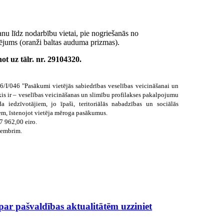
anu līdz nodarbību vietai, pie nogriešanās no
ķējums (oranži baltas auduma prizmas).
ot uz tālr. nr.
29104320
.
16/I/046 "Pasākumi vietējās sabiedrības veselības veicināšanai un
is ir – veselības veicināšanas un slimību profilakses pakalpojumu
 iedzīvotājiem, jo īpaši, teritoriālās nabadzības un sociālās
em, īstenojot vietēja mēroga pasākumus.
17 962,00 eiro.
ecembrim.
 par pašvaldības aktualitātēm uzziniet