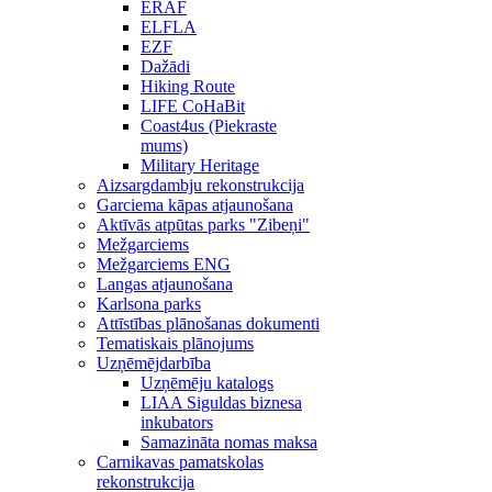
ERAF
ELFLA
EZF
Dažādi
Hiking Route
LIFE CoHaBit
Coast4us (Piekraste
mums)
Military Heritage
Aizsargdambju rekonstrukcija
Garciema kāpas atjaunošana
Aktīvās atpūtas parks "Zibeņi"
Mežgarciems
Mežgarciems ENG
Langas atjaunošana
Karlsona parks
Attīstības plānošanas dokumenti
Tematiskais plānojums
Uzņēmējdarbība
Uzņēmēju katalogs
LIAA Siguldas biznesa
inkubators
Samazināta nomas maksa
Carnikavas pamatskolas
rekonstrukcija