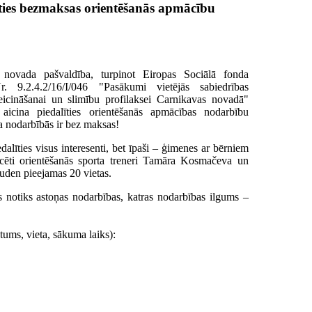
ties bezmaksas orientēšanās apmācību
 novada pašvaldība, turpinot Eiropas Sociālā fonda
r. 9.2.4.2/16/I/046 "Pasākumi vietējās sabiedrības
eicināšanai un slimību profilaksei Carnikavas novadā"
 aicina piedalīties orientēšanās apmācības nodarbību
ba nodarbībās ir bez maksas!
alīties visus interesenti, bet īpaši – ģimenes ar bērniem
icēti orientēšanās sporta treneri Tamāra Kosmačeva un
uden pieejamas 20 vietas.
s notiks astoņas nodarbības, katras nodarbības ilgums –
tums, vieta, sākuma laiks):