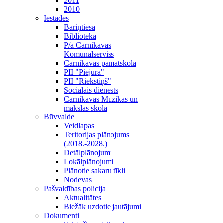
2011
2010
Iestādes
Bāriņtiesa
Bibliotēka
P/a Carnikavas
Komunālserviss
Carnikavas pamatskola
PII "Piejūra"
PII "Riekstiņš"
Sociālais dienests
Carnikavas Mūzikas un
mākslas skola
Būvvalde
Veidlapas
Teritorijas plānojums
(2018.-2028.)
Detālplānojumi
Lokālplānojumi
Plānotie sakaru tīkli
Nodevas
Pašvaldības policija
Aktualitātes
Biežāk uzdotie jautājumi
Dokumenti