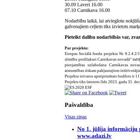
30.09 Laveri 16.00
07.10 Carnikava 16.00
Nodarbību laikā, lai atvieglotu nokļūš
galvenajiem ceļiem tiks izvietots mar
Pieteikt dalību nodarbībās var, zvan
Par projektu:
Eiropas Sociālā fonda projekta Nr. 9.2.4.2/
slimību profilaksei Carnikavas novadā" mērķ
pieejamības uzlabošana Carnikavas novada
atstumtības riskam pakļautajiem iedzīvotāji
Projekta ietvaros apstiprinātais budžets ir 1
Projekts tiks īstenots līdz 2023. gada 31. d
Pašvaldība
Visas ziņas
No 1. jūlija informāciju
www.adazi.lv