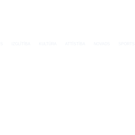
SS
IZGLĪTĪBA
KULTŪRA
ATTĪSTĪBA
NOVADS
SPORTS