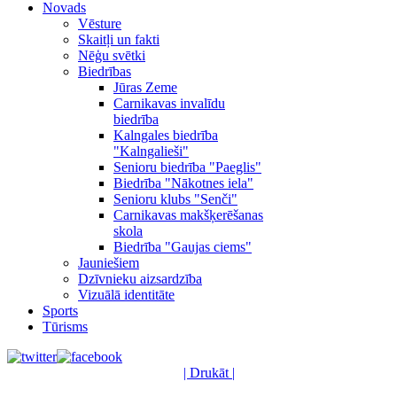
Novads
Vēsture
Skaitļi un fakti
Nēģu svētki
Biedrības
Jūras Zeme
Carnikavas invalīdu
biedrība
Kalngales biedrība
"Kalngalieši"
Senioru biedrība "Paeglis"
Biedrība "Nākotnes iela"
Senioru klubs "Senči"
Carnikavas makšķerēšanas
skola
Biedrība "Gaujas ciems"
Jauniešiem
Dzīvnieku aizsardzība
Vizuālā identitāte
Sports
Tūrisms
| Drukāt |