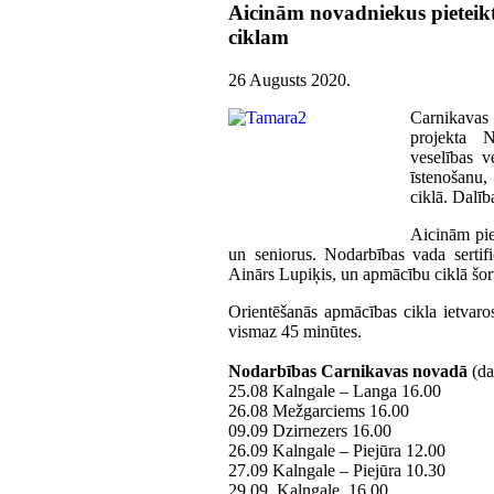
Aicinām novadniekus pieteik
ciklam
26 Augusts 2020
.
Carnikavas
projekta N
veselības v
īstenošanu,
ciklā. Dalī
Aicinām pied
un seniorus. Nodarbības vada sertif
Ainārs Lupiķis, un apmācību ciklā šor
Orientēšanās apmācības cikla ietvaro
vismaz 45 minūtes.
Nodarbības Carnikavas novadā
(da
25.08 Kalngale – Langa 16.00
26.08 Mežgarciems 16.00
09.09 Dzirnezers 16.00
26.09 Kalngale – Piejūra 12.00
27.09 Kalngale – Piejūra 10.30
29.09. Kalngale, 16.00