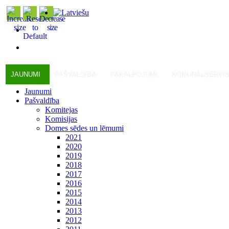
JAUNUMI
PAŠVALDĪBA
PAKALPOJUMI
KOMUNĀLSERVI
Jaunumi
Pašvaldība
Komitejas
Komisijas
Domes sēdes un lēmumi
2021
2020
2019
2018
2017
2016
2015
2014
2013
2012