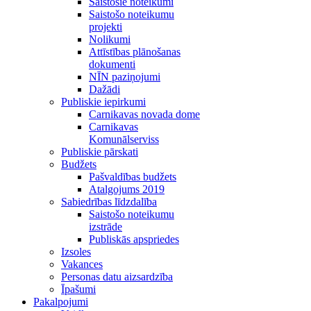
Saistošie noteikumi
Saistošo noteikumu
projekti
Nolikumi
Attīstības plānošanas
dokumenti
NĪN paziņojumi
Dažādi
Publiskie iepirkumi
Carnikavas novada dome
Carnikavas
Komunālserviss
Publiskie pārskati
Budžets
Pašvaldības budžets
Atalgojums 2019
Sabiedrības līdzdalība
Saistošo noteikumu
izstrāde
Publiskās apspriedes
Izsoles
Vakances
Personas datu aizsardzība
Īpašumi
Pakalpojumi