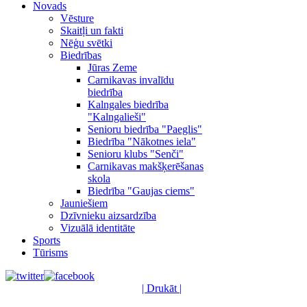
Novads
Vēsture
Skaitļi un fakti
Nēģu svētki
Biedrības
Jūras Zeme
Carnikavas invalīdu
biedrība
Kalngales biedrība
"Kalngalieši"
Senioru biedrība "Paeglis"
Biedrība "Nākotnes iela"
Senioru klubs "Senči"
Carnikavas makšķerēšanas
skola
Biedrība "Gaujas ciems"
Jauniešiem
Dzīvnieku aizsardzība
Vizuālā identitāte
Sports
Tūrisms
| Drukāt |