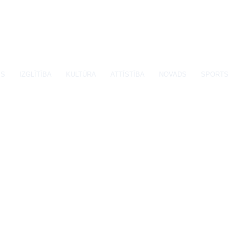
SS
IZGLĪTĪBA
KULTŪRA
ATTĪSTĪBA
NOVADS
SPORTS