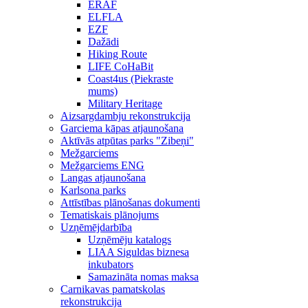
ERAF
ELFLA
EZF
Dažādi
Hiking Route
LIFE CoHaBit
Coast4us (Piekraste
mums)
Military Heritage
Aizsargdambju rekonstrukcija
Garciema kāpas atjaunošana
Aktīvās atpūtas parks "Zibeņi"
Mežgarciems
Mežgarciems ENG
Langas atjaunošana
Karlsona parks
Attīstības plānošanas dokumenti
Tematiskais plānojums
Uzņēmējdarbība
Uzņēmēju katalogs
LIAA Siguldas biznesa
inkubators
Samazināta nomas maksa
Carnikavas pamatskolas
rekonstrukcija