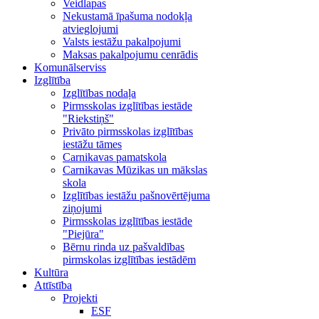
Veidlapas
Nekustamā īpašuma nodokļa
atvieglojumi
Valsts iestāžu pakalpojumi
Maksas pakalpojumu cenrādis
Komunālserviss
Izglītība
Izglītības nodaļa
Pirmsskolas izglītības iestāde
"Riekstiņš"
Privāto pirmsskolas izglītības
iestāžu tāmes
Carnikavas pamatskola
Carnikavas Mūzikas un mākslas
skola
Izglītības iestāžu pašnovērtējuma
ziņojumi
Pirmsskolas izglītības iestāde
"Piejūra"
Bērnu rinda uz pašvaldības
pirmskolas izglītības iestādēm
Kultūra
Attīstība
Projekti
ESF