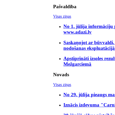
Pašvaldība
Visas ziņas
No 1. jūlija informāciju
www.adazi.lv
Saskaņojot ar būvvaldi,
nodošanas ekspluatācijā
Apstiprināti izsoles rezu
Mežgarciemā
Novads
Visas ziņas
No 29. jūlija pieaugs m
Iznācis izdevuma "Carn