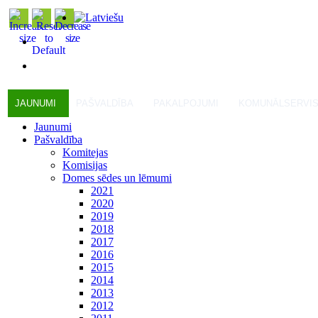
JAUNUMI
PAŠVALDĪBA
PAKALPOJUMI
KOMUNĀLSERVI
Jaunumi
Pašvaldība
Komitejas
Komisijas
Domes sēdes un lēmumi
2021
2020
2019
2018
2017
2016
2015
2014
2013
2012