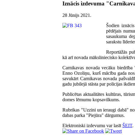
Iznācis izdevuma "Carnikava
28 Jūnijs 2021
.
Šodien iznāci
pēdējais numur
sasaukuma dep
sarakstu līderi
Reportāžās publ
kā arī novada māksliniecisko kolektī
Carnikavas novada vecāku biedrība "
Enno Ozoliņu, kurš mācību gada nosl
savukārt Carnikavas novada pašvaldība
gadu jubilejā stāsta par policijas ikdi
Publicētas aktualitātes kultūras, tūri
domes lēmumu kopsavilkums.
Rubrikas "Uzzini un ieraugi dabā" nos
dabas parka "Piejūra" dārgumus.
Elektroniski izdevumu var lasīt
ŠEIT
.