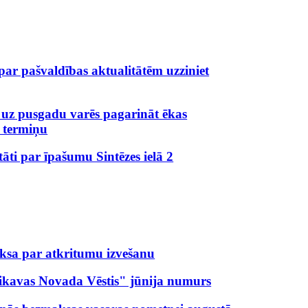
 par pašvaldības aktualitātēm uzziniet
 uz pusgadu varēs pagarināt ēkas
 termiņu
ltāti par īpašumu Sintēzes ielā 2
aksa par atkritumu izvešanu
ikavas Novada Vēstis" jūnija numurs