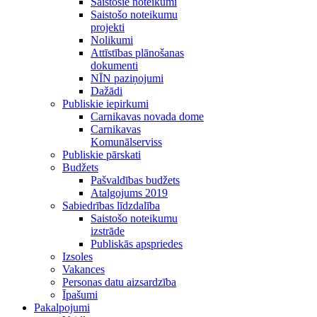
Saistošie noteikumi
Saistošo noteikumu
projekti
Nolikumi
Attīstības plānošanas
dokumenti
NĪN paziņojumi
Dažādi
Publiskie iepirkumi
Carnikavas novada dome
Carnikavas
Komunālserviss
Publiskie pārskati
Budžets
Pašvaldības budžets
Atalgojums 2019
Sabiedrības līdzdalība
Saistošo noteikumu
izstrāde
Publiskās apspriedes
Izsoles
Vakances
Personas datu aizsardzība
Īpašumi
Pakalpojumi