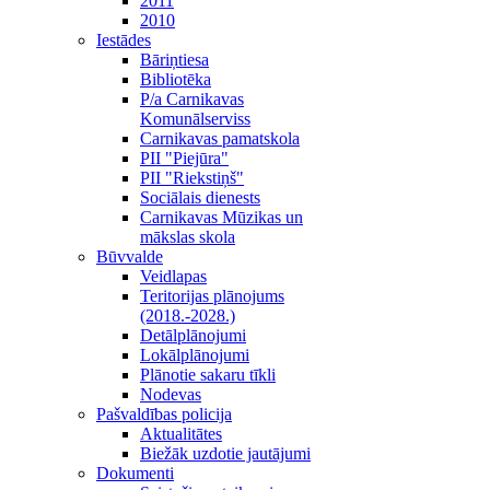
2011
2010
Iestādes
Bāriņtiesa
Bibliotēka
P/a Carnikavas
Komunālserviss
Carnikavas pamatskola
PII "Piejūra"
PII "Riekstiņš"
Sociālais dienests
Carnikavas Mūzikas un
mākslas skola
Būvvalde
Veidlapas
Teritorijas plānojums
(2018.-2028.)
Detālplānojumi
Lokālplānojumi
Plānotie sakaru tīkli
Nodevas
Pašvaldības policija
Aktualitātes
Biežāk uzdotie jautājumi
Dokumenti