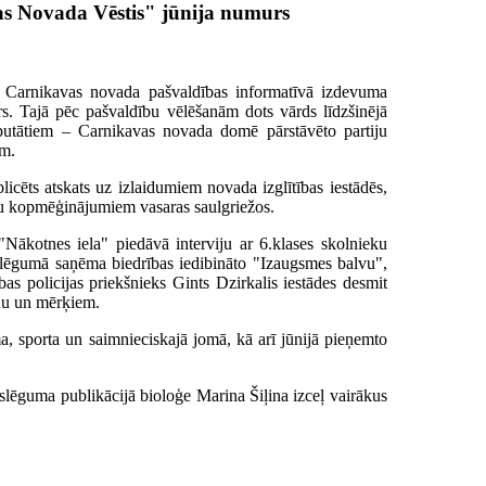
s Novada Vēstis" jūnija numurs
s Carnikavas novada pašvaldības informatīvā izdevuma
s. Tajā pēc pašvaldību vēlēšanām dots vārds līdzšinējā
utātiem – Carnikavas novada domē pārstāvēto partiju
em.
icēts atskats uz izlaidumiem novada izglītības iestādēs,
vu kopmēģinājumiem vasaras saulgriežos.
Nākotnes iela" piedāvā interviju ar 6.klases skolnieku
ēgumā saņēma biedrības iedibināto "Izaugsmes balvu",
s policijas priekšnieks Gints Dzirkalis iestādes desmit
enu un mērķiem.
sma, sporta un saimnieciskajā jomā, kā arī jūnijā pieņemto
lēguma publikācijā bioloģe Marina Šiļina izceļ vairākus