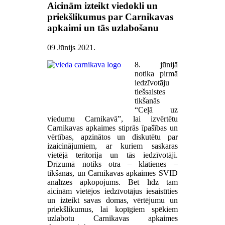
Aicinām izteikt viedokli un
priekšlikumus par Carnikavas
apkaimi un tās uzlabošanu
09 Jūnijs 2021
.
8. jūnijā
notika pirmā
iedzīvotāju
tiešsaistes
tikšanās
“Ceļā uz
viedumu Carnikavā”, lai izvērtētu
Carnikavas apkaimes stiprās īpašības un
vērtības, apzinātos un diskutētu par
izaicinājumiem, ar kuriem saskaras
vietējā teritorija un tās iedzīvotāji.
Drīzumā notiks otra – klātienes –
tikšanās, un Carnikavas apkaimes SVID
analīzes apkopojums. Bet līdz tam
aicinām vietējos iedzīvotājus iesaistīties
un izteikt savas domas, vērtējumu un
priekšlikumus, lai kopīgiem spēkiem
uzlabotu Carnikavas apkaimes