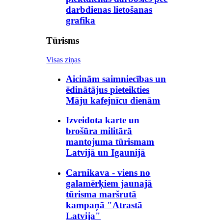
darbdienas lietošanas
grafika
Tūrisms
Visas ziņas
Aicinām saimniecības un
ēdinātājus pieteikties
Māju kafejnīcu dienām
Izveidota karte un
brošūra militārā
mantojuma tūrismam
Latvijā un Igaunijā
Carnikava - viens no
galamērķiem jaunajā
tūrisma maršrutā
kampaņā "Atrastā
Latvija"