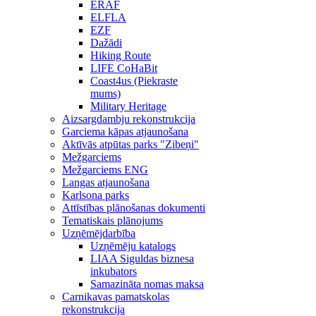
ERAF
ELFLA
EZF
Dažādi
Hiking Route
LIFE CoHaBit
Coast4us (Piekraste
mums)
Military Heritage
Aizsargdambju rekonstrukcija
Garciema kāpas atjaunošana
Aktīvās atpūtas parks "Zibeņi"
Mežgarciems
Mežgarciems ENG
Langas atjaunošana
Karlsona parks
Attīstības plānošanas dokumenti
Tematiskais plānojums
Uzņēmējdarbība
Uzņēmēju katalogs
LIAA Siguldas biznesa
inkubators
Samazināta nomas maksa
Carnikavas pamatskolas
rekonstrukcija