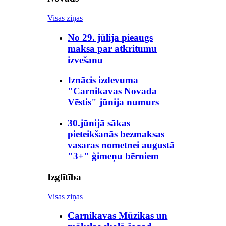
Visas ziņas
No 29. jūlija pieaugs
maksa par atkritumu
izvešanu
Iznācis izdevuma
"Carnikavas Novada
Vēstis" jūnija numurs
30.jūnijā sākas
pieteikšanās bezmaksas
vasaras nometnei augustā
"3+" ģimeņu bērniem
Izglītība
Visas ziņas
Carnikavas Mūzikas un