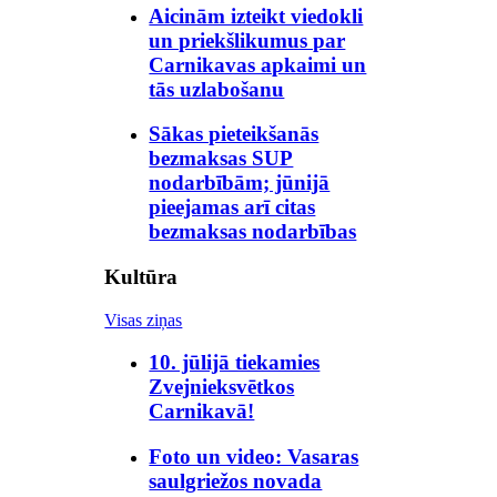
Aicinām izteikt viedokli
un priekšlikumus par
Carnikavas apkaimi un
tās uzlabošanu
Sākas pieteikšanās
bezmaksas SUP
nodarbībām; jūnijā
pieejamas arī citas
bezmaksas nodarbības
Kultūra
Visas ziņas
10. jūlijā tiekamies
Zvejnieksvētkos
Carnikavā!
Foto un video: Vasaras
saulgriežos novada