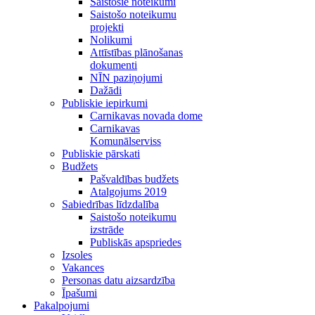
Saistošie noteikumi
Saistošo noteikumu
projekti
Nolikumi
Attīstības plānošanas
dokumenti
NĪN paziņojumi
Dažādi
Publiskie iepirkumi
Carnikavas novada dome
Carnikavas
Komunālserviss
Publiskie pārskati
Budžets
Pašvaldības budžets
Atalgojums 2019
Sabiedrības līdzdalība
Saistošo noteikumu
izstrāde
Publiskās apspriedes
Izsoles
Vakances
Personas datu aizsardzība
Īpašumi
Pakalpojumi