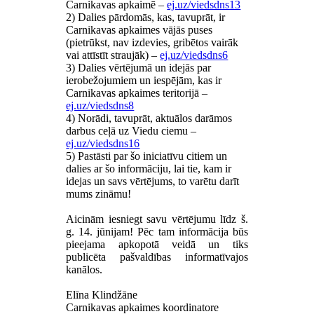
Carnikavas apkaimē –
ej.uz/viedsdns13
2) Dalies pārdomās, kas, tavuprāt, ir
Carnikavas apkaimes vājās puses
(pietrūkst, nav izdevies, gribētos vairāk
vai attīstīt straujāk) –
ej.uz/viedsdns6
3) Dalies vērtējumā un idejās par
ierobežojumiem un iespējām, kas ir
Carnikavas apkaimes teritorijā –
ej.uz/viedsdns8
4) Norādi, tavuprāt, aktuālos darāmos
darbus ceļā uz Viedu ciemu –
ej.uz/viedsdns16
5) Pastāsti par šo iniciatīvu citiem un
dalies ar šo informāciju, lai tie, kam ir
idejas un savs vērtējums, to varētu darīt
mums zināmu!
Aicinām iesniegt savu vērtējumu līdz š.
g. 14. jūnijam! Pēc tam informācija būs
pieejama apkopotā veidā un tiks
publicēta pašvaldības informatīvajos
kanālos.
Elīna Klindžāne
Carnikavas apkaimes koordinatore