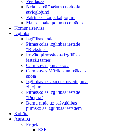
Veidlapas
Nekustamā īpašuma nodokļa
atvieglojumi
Valsts iestāžu pakalpojumi
Maksas pakalpojumu cenrādis
Komunālserviss
Izglītība
Izglītības nodaļa
Pirmsskolas izglītības iestāde
"Riekstiņš"
Privāto pirmsskolas izglītības
iestāžu tāmes
Carnikavas pamatskola
Carnikavas Mūzikas un mākslas
skola
Izglītības iestāžu pašnovērtējuma
ziņojumi
Pirmsskolas izglītības iestāde
"Piejūra"
Bērnu rinda uz pašvaldības
pirmskolas izglītības iestādēm
Kultūra
Attīstība
Projekti
ESF