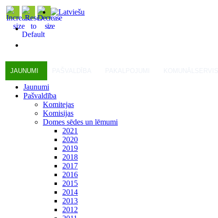
JAUNUMI
PAŠVALDĪBA
PAKALPOJUMI
KOMUNĀLSERVI
Jaunumi
Pašvaldība
Komitejas
Komisijas
Domes sēdes un lēmumi
2021
2020
2019
2018
2017
2016
2015
2014
2013
2012