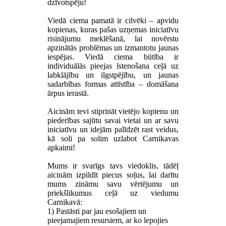
dzīvotspēju!
Viedā ciema pamatā ir cilvēki – apvidu
kopienas, kuras pašas uzņemas iniciatīvu
risinājumu meklēšanā, lai novērstu
apzinātās problēmas un izmantotu jaunas
iespējas. Viedā ciema būtība ir
individuālās pieejas īstenošana ceļā uz
labklājību un ilgstpējību, un jaunas
sadarbības formas attīstība – domāšana
ārpus ierastā.
Aicinām tevi stiprināt vietējo kopienu un
piederības sajūtu savai vietai un ar savu
iniciatīvu un idejām palīdzēt rast veidus,
kā soli pa solim uzlabot Carnikavas
apkaimi!
Mums ir svarīgs tavs viedoklis, tādēļ
aicinām izpildīt piecus soļus, lai darītu
mums zināmu savu vērtējumu un
priekšlikumus ceļā uz viedumu
Carnikavā:
1) Pastāsti par jau esošajiem un
pieejamajiem resursiem, ar ko lepojies