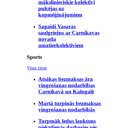
mākslinieciskie kolektīvi
pulcējas uz
kopmēģinājumiem
Sagaidi Vasaras
saulgriežus ar Carnikavas
novada
amatierkolektīviem
Sports
Visas ziņas
Atsākas bezmaksas āra
vingrošanas nodarbības
Carnikavā un Kalngalē
Martā turpinās bezmaksas
vingrošanas nodarbībās
Turpmāk ledus laukums
piektdienās darbosies pēc