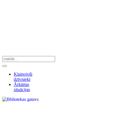
Klaiņojoši
dzīvnieki
Ārkārtas
situācijas