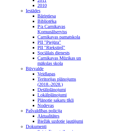
2011
2010
Iestādes
Bāriņtiesa
Bibliotēka
P/a Carnikavas
Komunālserviss
Carnikavas pamatskola
PII "Piejūra"
PII "Riekstiņš"
Sociālais dienests
Carnikavas Mūzikas un
mākslas skola
Būvvalde
Veidlapas
Teritorijas plānojums
(2018.-2028.)
Detālplānojumi
Lokālplānojumi
Plānotie sakaru tīkli
Nodevas
Pašvaldības policija
Aktualitātes
Biežāk uzdotie jautājumi
Dokumenti