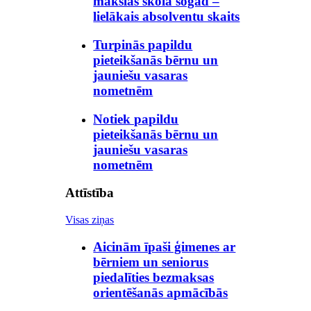
mākslas skolā šogad –
lielākais absolventu skaits
Turpinās papildu
pieteikšanās bērnu un
jauniešu vasaras
nometnēm
Notiek papildu
pieteikšanās bērnu un
jauniešu vasaras
nometnēm
Attīstība
Visas ziņas
Aicinām īpaši ģimenes ar
bērniem un seniorus
piedalīties bezmaksas
orientēšanās apmācībās