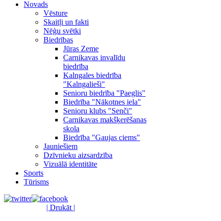
Novads
Vēsture
Skaitļi un fakti
Nēģu svētki
Biedrības
Jūras Zeme
Carnikavas invalīdu
biedrība
Kalngales biedrība
"Kalngalieši"
Senioru biedrība "Paeglis"
Biedrība "Nākotnes iela"
Senioru klubs "Senči"
Carnikavas makšķerēšanas
skola
Biedrība "Gaujas ciems"
Jauniešiem
Dzīvnieku aizsardzība
Vizuālā identitāte
Sports
Tūrisms
| Drukāt |