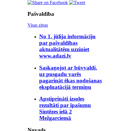
Pašvaldība
Visas ziņas
No 1. jūlija informāciju
par pašvaldības
aktualitātēm uzziniet
www.adazi.lv
Saskaņojot ar būvvaldi,
uz pusgadu varēs
pagarināt ēkas nodošanas
ekspluatācijā termiņu
Apstiprināti izsoles
rezultāti par īpašumu
Sintēzes ielā 2
Mežgarciemā
Novads