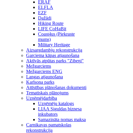
ERAF
ELFLA
EZF
Dažādi
Hiking Route
LIFE CoHaBit
Coast4us (Piekraste
mums)
Military Heritage
Aizsargdambju rekonstrukcija
Garciema kāpas atjaunošana
Aktīvās atpūtas parks "Zibeņi"
Mežgarciems
Mežgarciems ENG
Langas atjaunošana
Karlsona parks
Attīstības plānošanas dokumenti
Tematiskais plānojums
Uzņēmējdarbība
Uzņēmēju katalogs
LIAA Siguldas biznesa
inkubators
Samazināta nomas maksa
Carnikavas pamatskolas
rekonstrukcija