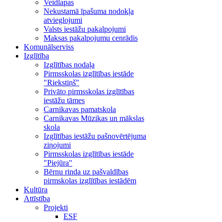
Veidlapas
Nekustamā īpašuma nodokļa
atvieglojumi
Valsts iestāžu pakalpojumi
Maksas pakalpojumu cenrādis
Komunālserviss
Izglītība
Izglītības nodaļa
Pirmsskolas izglītības iestāde
"Riekstiņš"
Privāto pirmsskolas izglītības
iestāžu tāmes
Carnikavas pamatskola
Carnikavas Mūzikas un mākslas
skola
Izglītības iestāžu pašnovērtējuma
ziņojumi
Pirmsskolas izglītības iestāde
"Piejūra"
Bērnu rinda uz pašvaldības
pirmskolas izglītības iestādēm
Kultūra
Attīstība
Projekti
ESF