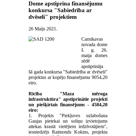
Dome apstiprina finansējumu
konkursa "Sabiedrība ar
dvēseli" projektiem
26 Maijs 2021
.
Carnikavas
novada dome
š. g. 26.
maija domes
sēdē
apstiprināja
šā gada konkursa "Sabiedrība ar dvēseli"
projektus ar kopējo finansējumu 9054,20
eiro.
Rīcība "Maza mēroga
infrastruktūra" apstiprinātie projekti
un piešķirtais finansējums - 4584,20
eiro:
1. Projekts "Piekļuves uzlabošana
Gaujas pietekai un soliņu izvietojums
attekas krastā vietējiem iedzīvotājiem",
iesniedzējs Raimonds Kokins, projekta