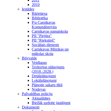
2011
2010
Iestādes
Bāriņtiesa
Bibliotēka
P/a Carnikavas
Komunālserviss
Carnikavas pamatskola
PII "Piejūra"
PII "Riekstiņš"
Sociālais dienests
Carnikavas Mūzikas un
mākslas skola
Būvvalde
Veidlapas
Teritorijas plānojums
(2018.-2028.)
Detālplānojumi
Lokālplānojumi
Plānotie sakaru tīkli
Nodevas
Pašvaldības policija
Aktualitātes
Biežāk uzdotie jautājumi
Dokumenti