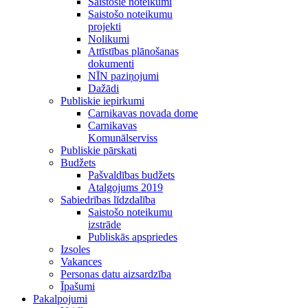
Saistošie noteikumi
Saistošo noteikumu
projekti
Nolikumi
Attīstības plānošanas
dokumenti
NĪN paziņojumi
Dažādi
Publiskie iepirkumi
Carnikavas novada dome
Carnikavas
Komunālserviss
Publiskie pārskati
Budžets
Pašvaldības budžets
Atalgojums 2019
Sabiedrības līdzdalība
Saistošo noteikumu
izstrāde
Publiskās apspriedes
Izsoles
Vakances
Personas datu aizsardzība
Īpašumi
Pakalpojumi