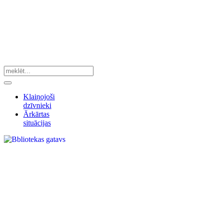
Klaiņojoši
dzīvnieki
Ārkārtas
situācijas