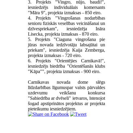
3. Projekts "Vingro, nūjo, baudi!",
iesniedzējs individuālais komersants
"Māra 9", projekta izmaksas - 850 eiro.
4. Projekts "
Vingrošanas nodarbības
senioru fiziskās veselības veicināšanai un
dzīvespriekam", iesniedzēja Ināra
Lisecka, projekta izmaksas - 870 eiro.
5. Projekts "
Ciaguna vingrošana pie
jūras novada iedzīvotāju labsajūtai un
priekam", iesniedzēja Kaija Zemberga,
projekta izmaksas - 720 eiro.
6. Projekts "
Orientējies Carnikavā!",
iesniedzējs biedrība "Orientēšanās klubs
"Kāpa"", projekta izmaksas - 900 eiro.
Carnikavas novada dome slēgs
līdzdarbības līgumuspar valsts pārvaldes
uzdevumu veikšanu konkursa
"Sabiedrība ar dvēseli" ietvaros, īstenojot
šogad apstiprinātos projektus ar projekta
pieteikumu iesniedzējiem.