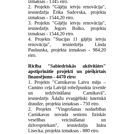
izmaksas - 1345 eiro.
2. Projekts "Gājēju ietvju renovācija",
iesniedzēja Ērika Sadovska, projekta
izmaksas - 1544,20 eiro.
3.
Projekts
"
Gājēju ietvju renovācija",
iesniedzējs
Jegors Bulko,
projekta
izmaksas -
1544,20 eiro.
4. Projekts "Stacijas 11 gājēju ietvju
renovācija",
iesniedzēja
Linda
Paulauska, projekta izmaksas - 984,20
eiro.
Rīcība "Sabiedriskās aktivitātes"
apstiprinātie projekti un piešķirtais
finansējums - 4470 eiro:
1. Projekts "Carnikavas Laivu māja –
Camino ceļa Latvijā robežpunkta izveide
un iedzīvināšana Carnikavā",
iesniedzējs Ādažu evaņģēliski luteriskā
draudze, projekta izmaksas - 750 eiro.
2. Projekts "
Vingrošanas nodarbības
Carnikavas novada senioru fiziskās
veselības veicināšanai un
dzīvespriekam", iesniedzēja Ināra
Lisecka, projekta izmaksas - 880 eiro.