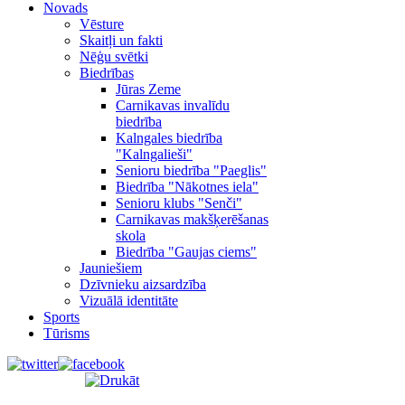
Novads
Vēsture
Skaitļi un fakti
Nēģu svētki
Biedrības
Jūras Zeme
Carnikavas invalīdu
biedrība
Kalngales biedrība
"Kalngalieši"
Senioru biedrība "Paeglis"
Biedrība "Nākotnes iela"
Senioru klubs "Senči"
Carnikavas makšķerēšanas
skola
Biedrība "Gaujas ciems"
Jauniešiem
Dzīvnieku aizsardzība
Vizuālā identitāte
Sports
Tūrisms