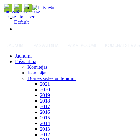
JAUNUMI
PAŠVALDĪBA
PAKALPOJUMI
KOMUNĀLSERVI
Jaunumi
Pašvaldība
Komitejas
Komisijas
Domes sēdes un lēmumi
2021
2020
2019
2018
2017
2016
2015
2014
2013
2012