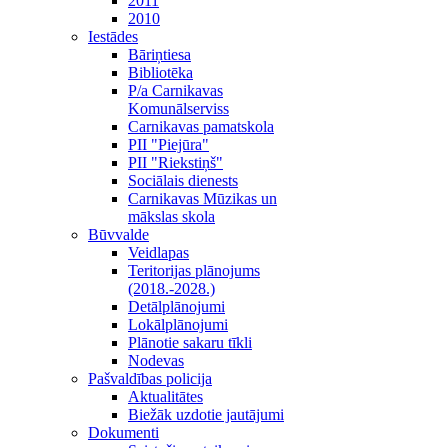
2011
2010
Iestādes
Bāriņtiesa
Bibliotēka
P/a Carnikavas
Komunālserviss
Carnikavas pamatskola
PII "Piejūra"
PII "Riekstiņš"
Sociālais dienests
Carnikavas Mūzikas un
mākslas skola
Būvvalde
Veidlapas
Teritorijas plānojums
(2018.-2028.)
Detālplānojumi
Lokālplānojumi
Plānotie sakaru tīkli
Nodevas
Pašvaldības policija
Aktualitātes
Biežāk uzdotie jautājumi
Dokumenti