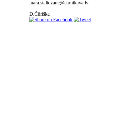
.
D.Čūriška