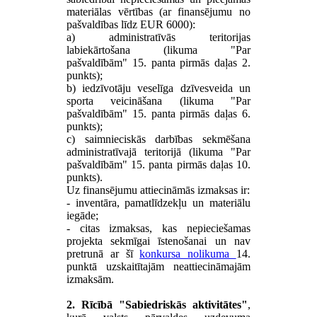
materiālas vērtības (ar finansējumu no
pašvaldības līdz EUR 6000):
a) administratīvās teritorijas
labiekārtošana (likuma "Par
pašvaldībām" 15. panta pirmās daļas 2.
punkts);
b) iedzīvotāju veselīga dzīvesveida un
sporta veicināšana (likuma "Par
pašvaldībām" 15. panta pirmās daļas 6.
punkts);
c) saimnieciskās darbības sekmēšana
administratīvajā teritorijā (likuma "Par
pašvaldībām" 15. panta pirmās daļas 10.
punkts).
Uz finansējumu attiecināmās izmaksas ir:
- inventāra, pamatlīdzekļu un materiālu
iegāde;
- citas izmaksas, kas nepieciešamas
projekta sekmīgai īstenošanai un nav
pretrunā ar šī
konkursa nolikuma
14.
punktā uzskaitītajām neattiecināmajām
izmaksām.
2. Rīcībā "Sabiedriskās aktivitātes"
,