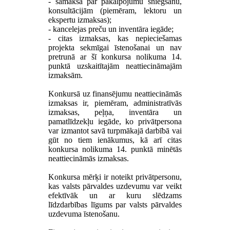
- samaksa par pakalpojumu sniegšanu,
konsultācijām (piemēram, lektoru un
ekspertu izmaksas);
- kancelejas preču un inventāra iegāde;
- citas izmaksas, kas nepieciešamas
projekta sekmīgai īstenošanai un nav
pretrunā ar šī konkursa nolikuma 14.
punktā uzskaitītajām neattiecināmajām
izmaksām.
Konkursā uz finansējumu neattiecināmās
izmaksas ir, piemēram, administratīvās
izmaksas, peļņa, inventāra un
pamatlīdzekļu iegāde, ko privātpersona
var izmantot savā turpmākajā darbībā vai
gūt no tiem ienākumus, kā arī citas
konkursa nolikuma 14. punktā minētās
neattiecināmās izmaksas.
Konkursa mērķi ir noteikt privātpersonu,
kas valsts pārvaldes uzdevumu var veikt
efektīvāk un ar kuru slēdzams
līdzdarbības līgums par valsts pārvaldes
uzdevuma īstenošanu.