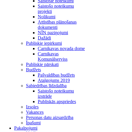
Saistošie noteikumi
Saistošo noteikumu
projekti
Nolikumi
Attīstības plānošanas
dokumenti
NĪN paziņojumi
Dažādi
Publiskie iepirkumi
Carnikavas novada dome
Carnikavas
Komunālserviss
Publiskie pārskati
Budžets
Pašvaldības budžets
Atalgojums 2019
Sabiedrības līdzdalība
Saistošo noteikumu
izstrāde
Publiskās apspriedes
Izsoles
Vakances
Personas datu aizsardzība
Īpašumi
Pakalpojumi