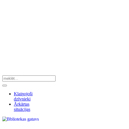
Klaiņojoši
dzīvnieki
Ārkārtas
situācijas