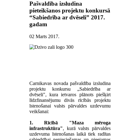
Pašvaldība izsludina
pieteikšanos projektu konkursā
“Sabiedrība ar dvēseli” 2017.
gadam
02 Marts 2017
.
Carnikavas novada pašvaldība izsludina
projektu konkursu „Sabiedrība ar
dvēseli", kura ietvaros plānots piešķirt
līdzfinansējumu divās rīcībās projektu
īstenošanai valsts pārvaldes uzdevumu
veikšanai:
1. Rīcībā "Maza mēroga
infrastruktūra"
, kurā valsts pārvaldes
uzdevuma īstenošanas laikā tiek radītas
sabiedrībai nepieciešamas un pieejamas