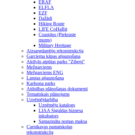
ERAF
ELFLA
EZF
Dažādi
Hiking Route
LIFE CoHaBit
Coast4us (Piekraste
mums)
Military Heritage
Aizsargdambju rekonstrukcija
Garciema kāpas atjaunošana
Aktīvās atpūtas parks "Zibeņi"
Mežgarciems
Mežgarciems ENG
Langas atjaunošana
Karlsona parks
Attīstības plānošanas dokumenti
Tematiskais plānojums
Uzņēmējdarbība
Uzņēmēju katalogs
LIAA Siguldas biznesa
inkubators
Samazināta nomas maksa
Carnikavas pamatskolas
rekonstrukcija