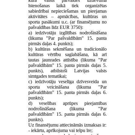
kurā valsts pārvaldes uzdevuma
īstenošanas laikā tiek organizētas
sabiedrībai nepieciešamas un pieejamas
aktivitātes – apmācības, kultūras un
sporta pasākumi u.c. (ar finansējumu no
pašvaldības līdz EUR 3750):
a) iedzīvotāju izglītības nodrošināšana
(likuma "Par pašvaldībām" 15. panta
pirmās daļas 4. punkts);
b) kultūras sekmēšana un tradicionālo
kultūras vērtību saglabāšana, kā arī
tautas jaunrades attīstība (likuma "Par
pašvaldībām" 15. panta pirmās daļas 5.
punkts), atbilstoši Latvijas valsts
simtgades tematikai;
c) iedzīvotāju veselīga dzīvesveida un
sporta veicināšana (likuma "Par
pašvaldībām" 15. panta pirmās daļas 6.
punkts);
d) veselības aprūpes pieejamības
nodrošināšana (likuma "Par
pašvaldībām" 15. panta pirmās daļas 6.
punkts).
Uz finansējumu attiecināmās izmaksas ir:
- iekārtu, aprīkojuma vai telpu īre;