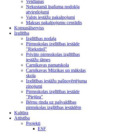
Veidlapas
Nekustamā īpašuma nodokļa
atvieglojumi
Valsts iestāžu pakalpojumi
Maksas pakalpojumu cenrādis
Komunālserviss
Izglītība
Izglītības nodaļa
Pirmsskolas izglītības iestāde
"Riekstiņš"
Privāto pirmsskolas izglītības
iestāžu tāmes
Carnikavas pamatskola
Carnikavas Mūzikas un mākslas
skola
Izglītības iestāžu pašnovērtējuma
ziņojumi
Pirmsskolas izglītības iestāde
"Piejūra"
Bērnu rinda uz pašvaldības
pirmskolas izglītības iestādēm
Kultūra
Attīstība
Projekti
ESF