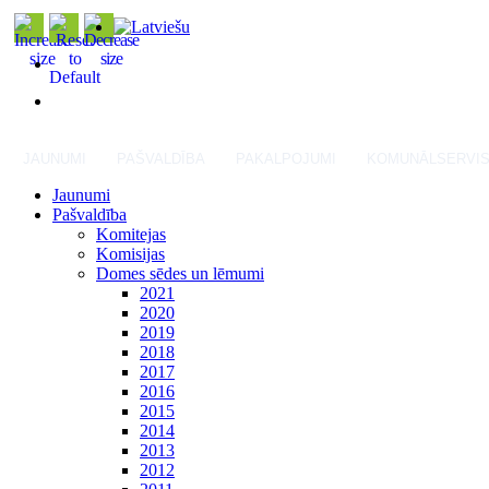
JAUNUMI
PAŠVALDĪBA
PAKALPOJUMI
KOMUNĀLSERVI
Jaunumi
Pašvaldība
Komitejas
Komisijas
Domes sēdes un lēmumi
2021
2020
2019
2018
2017
2016
2015
2014
2013
2012