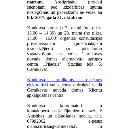
martam
. Apstiprinātie projekti
īstenojami pēc līdzdarbības līguma
noslēgšanas un pabeidzami ne vēlāk kā
līdz 2017. gada 31. oktobrim.
Konkursa komisija 7. martā (no plkst.
13.00 – 14.30) un 28. martā (no plkst.
13.00 – 16.00) organizē konsultācijas
privātpersonām (potenciālajiem
iesniedzējiem) par pieteikumu
sagatavošanu, kas notiks Carnikavas
novada domes alternatīvās aprūpes
centrā „Pīlādzis" (Stacijas ielā 5,
Carnikavā).
Konkursa nolikums pieejams
elektroniski
vai saņemams drukātā veidā
Carnikavas novada domes Klientu
apkalpošanas centrā.
Konkursa koordinatori un
kontaktpersonas jautājumiem un saziņai:
Attīstības un plānošanas nodaļa, tālr.
67992362, e-pasts:
un