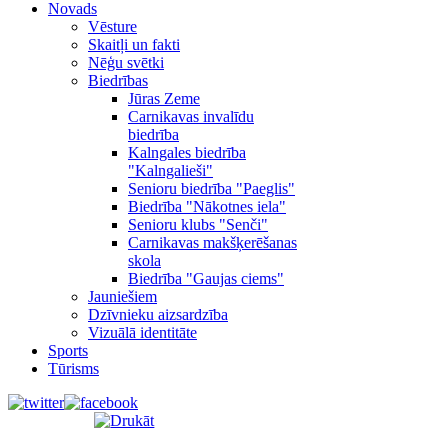
Novads
Vēsture
Skaitļi un fakti
Nēģu svētki
Biedrības
Jūras Zeme
Carnikavas invalīdu
biedrība
Kalngales biedrība
"Kalngalieši"
Senioru biedrība "Paeglis"
Biedrība "Nākotnes iela"
Senioru klubs "Senči"
Carnikavas makšķerēšanas
skola
Biedrība "Gaujas ciems"
Jauniešiem
Dzīvnieku aizsardzība
Vizuālā identitāte
Sports
Tūrisms