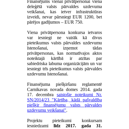
Finansējums vienai privātpersonai viena
deleģētā valsts pārvaldes uzdevuma
veikšanai, kas ietver infrastruktūras
izveidi, nevar pārsniegt EUR 1200, bet
pārējos gadījumos – EUR 750.
Viena privātpersona konkursa ietvaros
var iesniegt ne vairāk kā divus
pieteikumus valsts pārvaldes uzdevumu
īstenošanai, izņemot tādas
privātpersonas, kas normatīvajos aktos
noteiktajā kārtībā ir atzītas par
sabiedriska labuma organizācijām un var
iesniegt trīs pieteikumus valsts pārvaldes
uzdevumu īstenošanai.
Finansējuma piešķiršanu reglamentē
Carnikavas novada domes 2014. gada
17. decembra
saistošie noteikumi Nr.
SN/2014/23 "Kārtība, kādā pašvaldība
piešķir finansējumu valsts pārvaldes
uzdevumu veikšanai"
.
Projektu pieteikumi konkursam
iesniedzami
līdz 2017. gada 31.