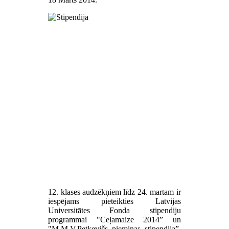
12. klases audzēkņiem līdz 24. martam ir
iespējams pieteikties Latvijas
Universitātes Fonda stipendiju
programmai "Ceļamaize 2014” un
"M.M.V.Petkevičs piemiņas stipendija”,