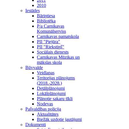
2011
2010
Iestādes
Bāriņtiesa
Bibliotēka
P/a Carnikavas
Komunālserviss
Carnikavas pamatskola
PII "Piejūra"
PII "Riekstiņš"
Sociālais dienests
Carnikavas Mūzikas un
mākslas skola
Būvvalde
Veidlapas
Teritorijas plānojums
(2018.-2028.)
Detālplānojumi
Lokālplānojumi
Plānotie sakaru tīkli
Nodevas
Pašvaldības policija
Aktualitātes
Biežāk uzdotie jautājumi
Dokumenti