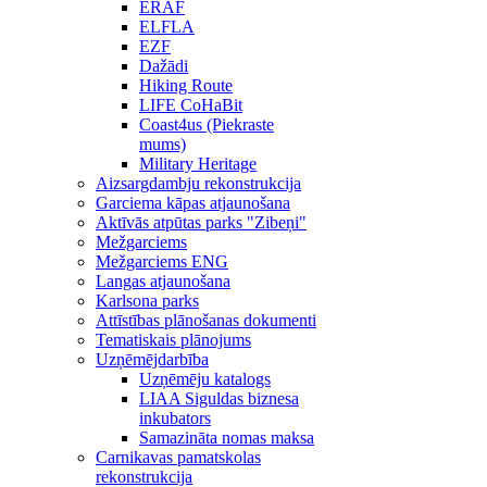
ERAF
ELFLA
EZF
Dažādi
Hiking Route
LIFE CoHaBit
Coast4us (Piekraste
mums)
Military Heritage
Aizsargdambju rekonstrukcija
Garciema kāpas atjaunošana
Aktīvās atpūtas parks "Zibeņi"
Mežgarciems
Mežgarciems ENG
Langas atjaunošana
Karlsona parks
Attīstības plānošanas dokumenti
Tematiskais plānojums
Uzņēmējdarbība
Uzņēmēju katalogs
LIAA Siguldas biznesa
inkubators
Samazināta nomas maksa
Carnikavas pamatskolas
rekonstrukcija