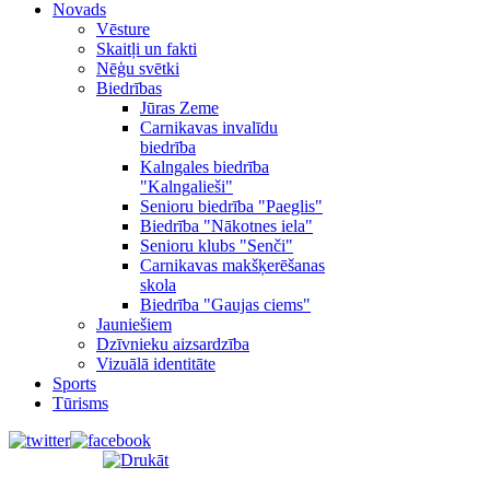
Novads
Vēsture
Skaitļi un fakti
Nēģu svētki
Biedrības
Jūras Zeme
Carnikavas invalīdu
biedrība
Kalngales biedrība
"Kalngalieši"
Senioru biedrība "Paeglis"
Biedrība "Nākotnes iela"
Senioru klubs "Senči"
Carnikavas makšķerēšanas
skola
Biedrība "Gaujas ciems"
Jauniešiem
Dzīvnieku aizsardzība
Vizuālā identitāte
Sports
Tūrisms