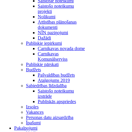
Saistošie noteikumi
Saistošo noteikumu
projekti
Nolikumi
Attīstības plānošanas
dokumenti
NĪN paziņojumi
Dažādi
Publiskie iepirkumi
Carnikavas novada dome
Carnikavas
Komunālserviss
Publiskie pārskati
Budžets
Pašvaldības budžets
Atalgojums 2019
Sabiedrības līdzdalība
Saistošo noteikumu
izstrāde
Publiskās apspriedes
Izsoles
Vakances
Personas datu aizsardzība
Īpašumi
Pakalpojumi