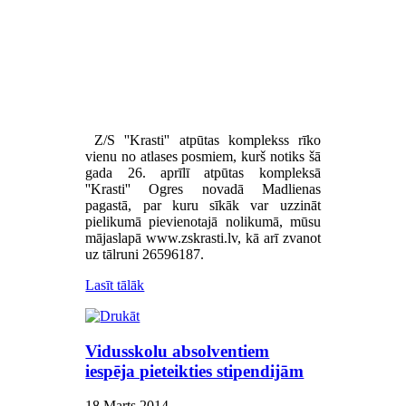
Z/S ''Krasti'' atpūtas komplekss rīko
vienu no atlases posmiem, kurš notiks šā
gada 26. aprīlī atpūtas kompleksā
''Krasti'' Ogres novadā Madlienas
pagastā, par kuru sīkāk var uzzināt
pielikumā pievienotajā nolikumā, mūsu
mājaslapā www.zskrasti.lv, kā arī zvanot
uz tālruni 26596187.
Lasīt tālāk
Vidusskolu absolventiem
iespēja pieteikties stipendijām
18 Marts 2014
.