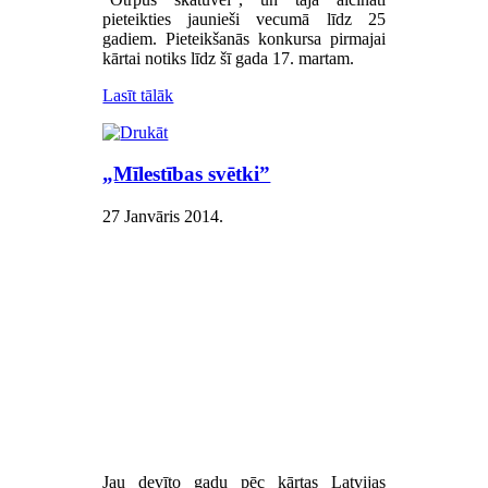
pieteikties jaunieši vecumā līdz 25
gadiem. Pieteikšanās konkursa pirmajai
kārtai notiks līdz šī gada 17. martam.
Lasīt tālāk
„Mīlestības svētki”
27 Janvāris 2014
.
Jau devīto gadu pēc kārtas Latvijas