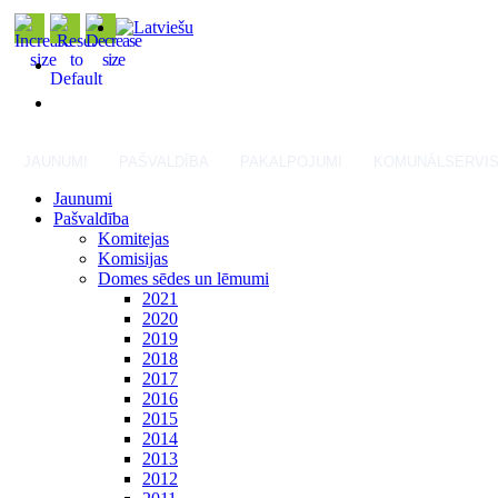
JAUNUMI
PAŠVALDĪBA
PAKALPOJUMI
KOMUNĀLSERVI
Jaunumi
Pašvaldība
Komitejas
Komisijas
Domes sēdes un lēmumi
2021
2020
2019
2018
2017
2016
2015
2014
2013
2012