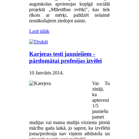
augstskolas apvienojas kopīgā sociālā
projektā „Mīlestības svētki", kas tiek
rīkots ar mērķi, palīdzēt nelaimē
nonākušajiem ziedojot asinis.
Lasīt tālāk
Karjeras testi jauniešiem -
pārdomātai profesijas izvēlei
10 Janvāris 2014
.
Vai Tu
zināji,
ka
aptuveni
1/5
jauniešu
pamet
studijas vai maina studiju virzienu pirmā
mācību gada laikā, jo saprot, ka izvēlētā
joma/profesija nav viņiem atbilstoša un