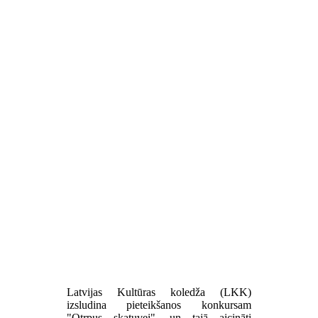
Latvijas Kultūras koledža (LKK)
izsludina pieteikšanos konkursam
"Otrpus skatuvei", un tajā aicināti