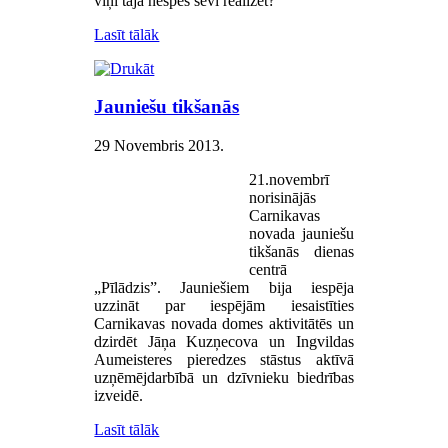
viņi tajā nespēs sevi realizēt?
Lasīt tālāk
Jauniešu tikšanās
29 Novembris 2013
.
21.novembrī
norisinājās
Carnikavas
novada jauniešu
tikšanās dienas
centrā
„Pīlādzis”. Jauniešiem bija iespēja
uzzināt par iespējām iesaistīties
Carnikavas novada domes aktivitātēs un
dzirdēt Jāņa Kuzņecova un Ingvildas
Aumeisteres pieredzes stāstus aktīvā
uzņēmējdarbībā un dzīvnieku biedrības
izveidē.
Lasīt tālāk