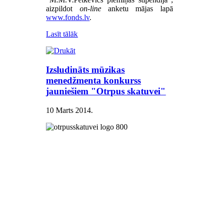
aizpildot
on-line
anketu mājas lapā
www.fonds.lv
.
Lasīt tālāk
Izsludināts mūzikas
menedžmenta konkurss
jauniešiem "Otrpus skatuvei"
10 Marts 2014
.