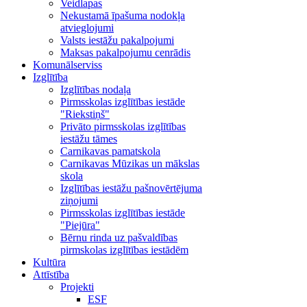
Veidlapas
Nekustamā īpašuma nodokļa
atvieglojumi
Valsts iestāžu pakalpojumi
Maksas pakalpojumu cenrādis
Komunālserviss
Izglītība
Izglītības nodaļa
Pirmsskolas izglītības iestāde
"Riekstiņš"
Privāto pirmsskolas izglītības
iestāžu tāmes
Carnikavas pamatskola
Carnikavas Mūzikas un mākslas
skola
Izglītības iestāžu pašnovērtējuma
ziņojumi
Pirmsskolas izglītības iestāde
"Piejūra"
Bērnu rinda uz pašvaldības
pirmskolas izglītības iestādēm
Kultūra
Attīstība
Projekti
ESF