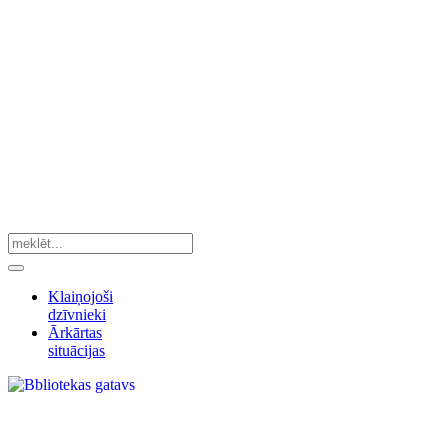
Klaiņojoši
dzīvnieki
Ārkārtas
situācijas