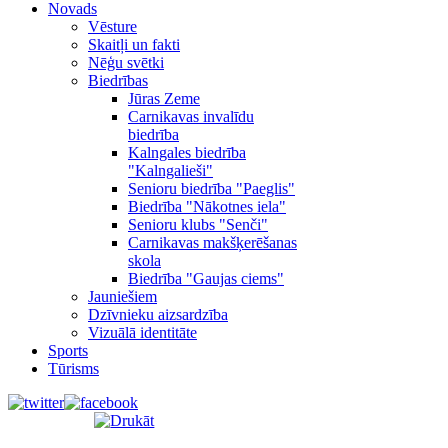
Novads
Vēsture
Skaitļi un fakti
Nēģu svētki
Biedrības
Jūras Zeme
Carnikavas invalīdu
biedrība
Kalngales biedrība
"Kalngalieši"
Senioru biedrība "Paeglis"
Biedrība "Nākotnes iela"
Senioru klubs "Senči"
Carnikavas makšķerēšanas
skola
Biedrība "Gaujas ciems"
Jauniešiem
Dzīvnieku aizsardzība
Vizuālā identitāte
Sports
Tūrisms