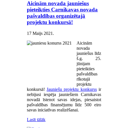
Aicinām novada jauniešus
pieteikties Carnikavas novada
pašvaldības organizētajā
projektu konkursā!
17 Maijs 2021
.
Aicinām
novada
jauniešus līdz
š.g. 25.
jūnijam
pieteikties
pašvaldības
rīkotajā
projektu
konkursā!
Jauniešu projektu konkurss
ir
nebijusi iespēja jauniešiem Carnikavas
novadā īstenot savas idejas, piesaistot
pašvaldības finansējumu līdz 500 eiro
savas iniciatīvas realizēšanai.
Lasīt tālāk