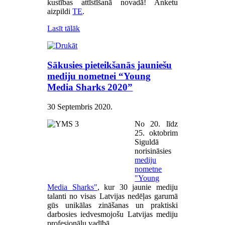
kustības attīstīšanā novadā! Anketu
aizpildi
TE
.
Lasīt tālāk
Sākusies pieteikšanās jauniešu
mediju nometnei “Young
Media Sharks 2020”
30 Septembris 2020
.
No 20. līdz
25. oktobrim
Siguldā
norisināsies
mediju
nometne
"Young
Media Sharks"
, kur 30 jaunie mediju
talanti no visas Latvijas nedēļas garumā
gūs unikālas zināšanas un praktiski
darbosies iedvesmojošu Latvijas mediju
profesionāļu vadībā.