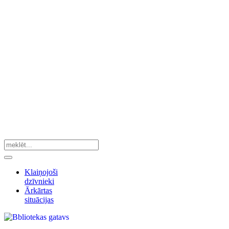
Klaiņojoši
dzīvnieki
Ārkārtas
situācijas