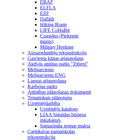
ERAF
ELFLA
EZF
Dažādi
Hiking Route
LIFE CoHaBit
Coast4us (Piekraste
mums)
Military Heritage
Aizsargdambju rekonstrukcija
Garciema kāpas atjaunošana
Aktīvās atpūtas parks "Zibeņi"
Mežgarciems
Mežgarciems ENG
Langas atjaunošana
Karlsona parks
Attīstības plānošanas dokumenti
Tematiskais plānojums
Uzņēmējdarbība
Uzņēmēju katalogs
LIAA Siguldas biznesa
inkubators
Samazināta nomas maksa
Carnikavas pamatskolas
rekonstrukcija