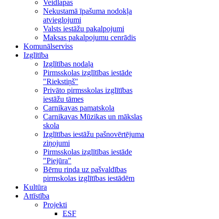
Veidlapas
Nekustamā īpašuma nodokļa
atvieglojumi
Valsts iestāžu pakalpojumi
Maksas pakalpojumu cenrādis
Komunālserviss
Izglītība
Izglītības nodaļa
Pirmsskolas izglītības iestāde
"Riekstiņš"
Privāto pirmsskolas izglītības
iestāžu tāmes
Carnikavas pamatskola
Carnikavas Mūzikas un mākslas
skola
Izglītības iestāžu pašnovērtējuma
ziņojumi
Pirmsskolas izglītības iestāde
"Piejūra"
Bērnu rinda uz pašvaldības
pirmskolas izglītības iestādēm
Kultūra
Attīstība
Projekti
ESF