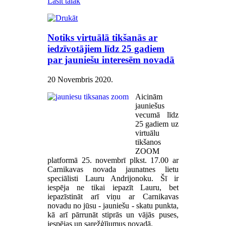
Lasīt tālāk
Notiks virtuālā tikšanās ar
iedzīvotājiem līdz 25 gadiem
par jauniešu interesēm novadā
20 Novembris 2020
.
Aicinām
jauniešus
vecumā līdz
25 gadiem uz
virtuālu
tikšanos
ZOOM
platformā 25. novembrī plkst. 17.00 ar
Carnikavas novada jaunatnes lietu
speciālisti Lauru Andrijonoku. Šī ir
iespēja ne tikai iepazīt Lauru, bet
iepazīstināt arī viņu ar Carnikavas
novadu no jūsu - jauniešu - skatu punkta,
kā arī pārrunāt stiprās un vājās puses,
iespējas un sarežģījumus novadā.