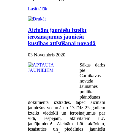
Lasīt tālāk
Aicinām jauniešu izteikt
ierosinājumus jauniešu
kustības attīstīšanai novadā
03 Novembris 2020
.
Sākas darbs
pie
Carnikavas
novada
Jaunatnes
politikas
plānošanas
dokumenta izstrādes, tāpēc aicinām
jauniešus vecumā no 13 līdz 25 gadiem
izteikt viedokli un ierosinājumus par
vidi, iespējām, aktivitātēm u.c.
jautājumiem! Aicinām būt aktīviem,
iesaistīties un piedalīties jauniešu