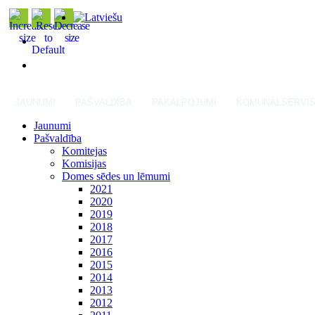
JAUNUMI
PAŠVALDĪBA
PAKALPOJUMI
KOMUNĀLSERVI
Jaunumi
Pašvaldība
Komitejas
Komisijas
Domes sēdes un lēmumi
2021
2020
2019
2018
2017
2016
2015
2014
2013
2012