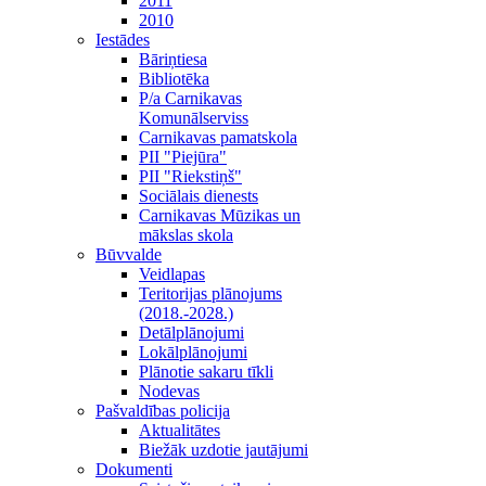
2011
2010
Iestādes
Bāriņtiesa
Bibliotēka
P/a Carnikavas
Komunālserviss
Carnikavas pamatskola
PII "Piejūra"
PII "Riekstiņš"
Sociālais dienests
Carnikavas Mūzikas un
mākslas skola
Būvvalde
Veidlapas
Teritorijas plānojums
(2018.-2028.)
Detālplānojumi
Lokālplānojumi
Plānotie sakaru tīkli
Nodevas
Pašvaldības policija
Aktualitātes
Biežāk uzdotie jautājumi
Dokumenti