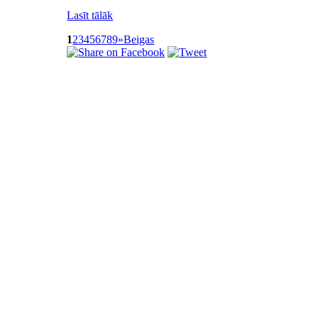
Lasīt tālāk
1
2
3
4
5
6
7
8
9
»
Beigas