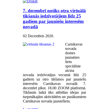
7. decembrī notiks otra virtuālā
tikšanās iedzīvotājiem līdz 25
gadiem par jauniešu interesēm
novadā
02 Decembris 2020
.
Carnikavas
novada
domes
jaunatnes
lietu
speciāliste
aicina
novada iedzīvotājus vecumā līdz 25
gadiem uz otro tikšanos par jauniešu
interesēm Carnikavas novadā 7.
decembrī plkst. 18.00 ZOOM platformā.
Tikšanās laikā tiks attīstītas idejas par
turpmākajām aktivitātēm un pasākumiem
Carnikavas novada jauniešiem.