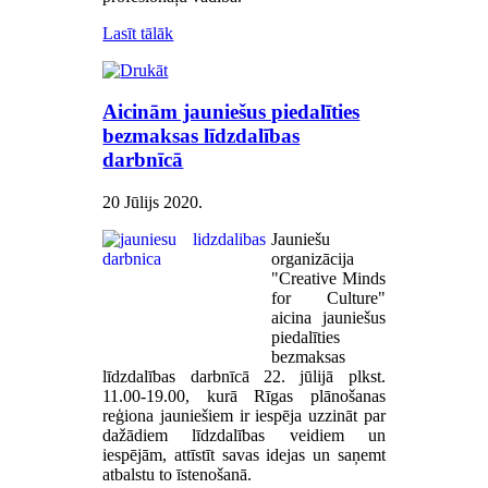
Lasīt tālāk
Aicinām jauniešus piedalīties
bezmaksas līdzdalības
darbnīcā
20 Jūlijs 2020
.
Jauniešu
organizācija
"Creative Minds
for Culture"
aicina jauniešus
piedalīties
bezmaksas
līdzdalības darbnīcā 22. jūlijā plkst.
11.00-19.00, kurā Rīgas plānošanas
reģiona jauniešiem ir iespēja uzzināt par
dažādiem līdzdalības veidiem un
iespējām, attīstīt savas idejas un saņemt
atbalstu to īstenošanā.