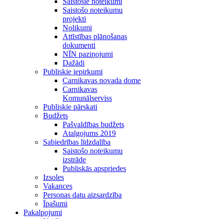
Saistošie noteikumi
Saistošo noteikumu
projekti
Nolikumi
Attīstības plānošanas
dokumenti
NĪN paziņojumi
Dažādi
Publiskie iepirkumi
Carnikavas novada dome
Carnikavas
Komunālserviss
Publiskie pārskati
Budžets
Pašvaldības budžets
Atalgojums 2019
Sabiedrības līdzdalība
Saistošo noteikumu
izstrāde
Publiskās apspriedes
Izsoles
Vakances
Personas datu aizsardzība
Īpašumi
Pakalpojumi