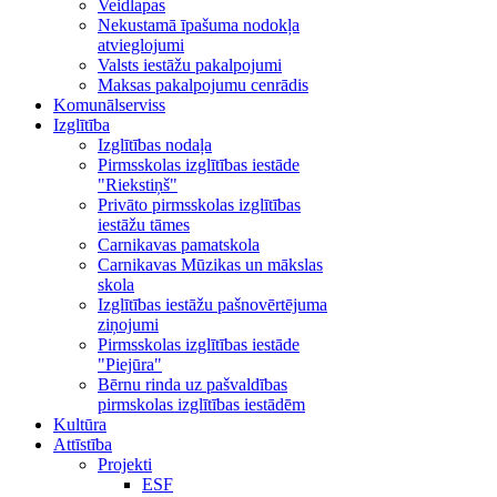
Veidlapas
Nekustamā īpašuma nodokļa
atvieglojumi
Valsts iestāžu pakalpojumi
Maksas pakalpojumu cenrādis
Komunālserviss
Izglītība
Izglītības nodaļa
Pirmsskolas izglītības iestāde
"Riekstiņš"
Privāto pirmsskolas izglītības
iestāžu tāmes
Carnikavas pamatskola
Carnikavas Mūzikas un mākslas
skola
Izglītības iestāžu pašnovērtējuma
ziņojumi
Pirmsskolas izglītības iestāde
"Piejūra"
Bērnu rinda uz pašvaldības
pirmskolas izglītības iestādēm
Kultūra
Attīstība
Projekti
ESF