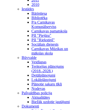
2011
2010
Iestādes
Bāriņtiesa
Bibliotēka
P/a Carnikavas
Komunālserviss
Carnikavas pamatskola
PII "Piejūra"
PII "Riekstiņš"
Sociālais dienests
Carnikavas Mūzikas un
mākslas skola
Būvvalde
Veidlapas
Teritorijas plānojums
(2018.-2028.)
Detālplānojumi
Lokālplānojumi
Plānotie sakaru tīkli
Nodevas
Pašvaldības policija
Aktualitātes
Biežāk uzdotie jautājumi
Dokumenti