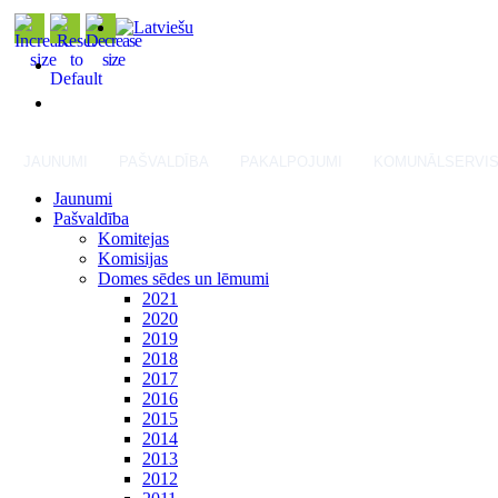
JAUNUMI
PAŠVALDĪBA
PAKALPOJUMI
KOMUNĀLSERVI
Jaunumi
Pašvaldība
Komitejas
Komisijas
Domes sēdes un lēmumi
2021
2020
2019
2018
2017
2016
2015
2014
2013
2012