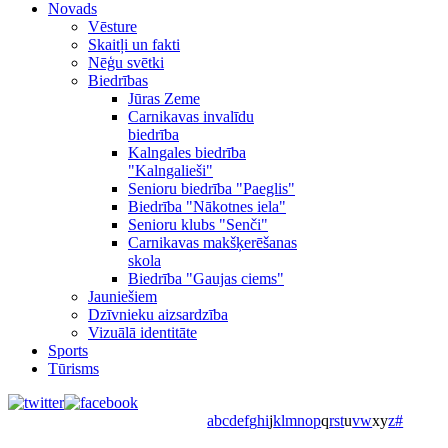
Novads
Vēsture
Skaitļi un fakti
Nēģu svētki
Biedrības
Jūras Zeme
Carnikavas invalīdu
biedrība
Kalngales biedrība
"Kalngalieši"
Senioru biedrība "Paeglis"
Biedrība "Nākotnes iela"
Senioru klubs "Senči"
Carnikavas makšķerēšanas
skola
Biedrība "Gaujas ciems"
Jauniešiem
Dzīvnieku aizsardzība
Vizuālā identitāte
Sports
Tūrisms
a
b
c
d
e
f
g
h
i
j
k
l
m
n
o
p
q
r
s
t
u
v
w
x
y
z
#