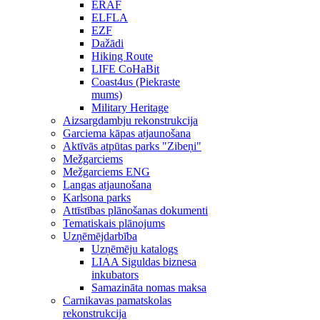
ERAF
ELFLA
EZF
Dažādi
Hiking Route
LIFE CoHaBit
Coast4us (Piekraste
mums)
Military Heritage
Aizsargdambju rekonstrukcija
Garciema kāpas atjaunošana
Aktīvās atpūtas parks "Zibeņi"
Mežgarciems
Mežgarciems ENG
Langas atjaunošana
Karlsona parks
Attīstības plānošanas dokumenti
Tematiskais plānojums
Uzņēmējdarbība
Uzņēmēju katalogs
LIAA Siguldas biznesa
inkubators
Samazināta nomas maksa
Carnikavas pamatskolas
rekonstrukcija