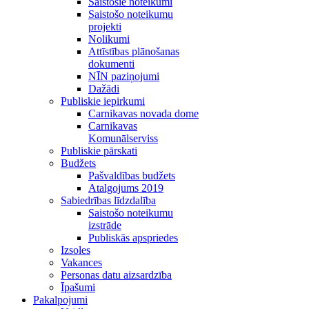
Saistošie noteikumi
Saistošo noteikumu
projekti
Nolikumi
Attīstības plānošanas
dokumenti
NĪN paziņojumi
Dažādi
Publiskie iepirkumi
Carnikavas novada dome
Carnikavas
Komunālserviss
Publiskie pārskati
Budžets
Pašvaldības budžets
Atalgojums 2019
Sabiedrības līdzdalība
Saistošo noteikumu
izstrāde
Publiskās apspriedes
Izsoles
Vakances
Personas datu aizsardzība
Īpašumi
Pakalpojumi