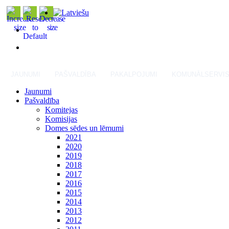
JAUNUMI
PAŠVALDĪBA
PAKALPOJUMI
KOMUNĀLSERVI
Jaunumi
Pašvaldība
Komitejas
Komisijas
Domes sēdes un lēmumi
2021
2020
2019
2018
2017
2016
2015
2014
2013
2012