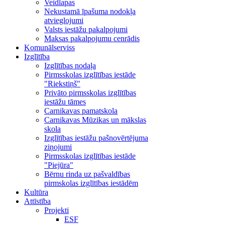
Veidlapas
Nekustamā īpašuma nodokļa
atvieglojumi
Valsts iestāžu pakalpojumi
Maksas pakalpojumu cenrādis
Komunālserviss
Izglītība
Izglītības nodaļa
Pirmsskolas izglītības iestāde
"Riekstiņš"
Privāto pirmsskolas izglītības
iestāžu tāmes
Carnikavas pamatskola
Carnikavas Mūzikas un mākslas
skola
Izglītības iestāžu pašnovērtējuma
ziņojumi
Pirmsskolas izglītības iestāde
"Piejūra"
Bērnu rinda uz pašvaldības
pirmskolas izglītības iestādēm
Kultūra
Attīstība
Projekti
ESF