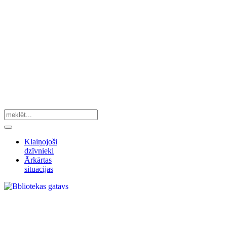
Klaiņojoši
dzīvnieki
Ārkārtas
situācijas