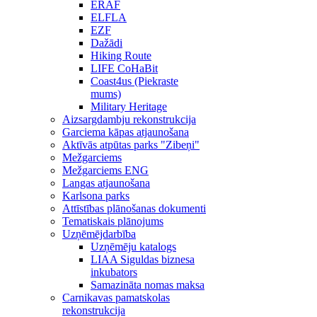
ERAF
ELFLA
EZF
Dažādi
Hiking Route
LIFE CoHaBit
Coast4us (Piekraste
mums)
Military Heritage
Aizsargdambju rekonstrukcija
Garciema kāpas atjaunošana
Aktīvās atpūtas parks "Zibeņi"
Mežgarciems
Mežgarciems ENG
Langas atjaunošana
Karlsona parks
Attīstības plānošanas dokumenti
Tematiskais plānojums
Uzņēmējdarbība
Uzņēmēju katalogs
LIAA Siguldas biznesa
inkubators
Samazināta nomas maksa
Carnikavas pamatskolas
rekonstrukcija