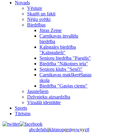
Novads
Vēsture
Skaitļi un fakti
Nēģu svētki
Biedrības
Jūras Zeme
Carnikavas invalīdu
biedrība
Kalngales biedrība
"Kalngalieši"
Senioru biedrība "Paeglis"
Biedrība "Nākotnes iela"
Senioru klubs "Senči"
Carnikavas makšķerēšanas
skola
Biedrība "Gaujas ciems"
Jauniešiem
Dzīvnieku aizsardzība
Vizuālā identitāte
Sports
Tūrisms
a
b
c
d
e
f
g
h
i
j
k
l
m
n
o
p
q
r
s
t
u
v
w
x
y
z
#