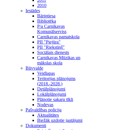
2011
2010
Iestādes
Bāriņtiesa
Bibliotēka
P/a Carnikavas
Komunālserviss
Carnikavas pamatskola
PII "Piejūra"
PII "Riekstiņš"
Sociālais dienests
Carnikavas Mūzikas un
mākslas skola
Būvvalde
Veidlapas
Teritorijas plānojums
(2018.-2028.)
Detālplānojumi
Lokālplānojumi
Plānotie sakaru tīkli
Nodevas
Pašvaldības policija
Aktualitātes
Biežāk uzdotie jautājumi
Dokumenti