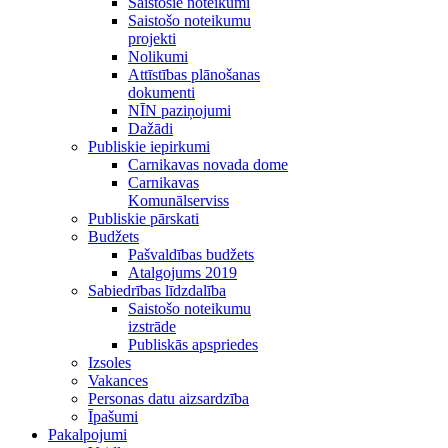
Saistošie noteikumi
Saistošo noteikumu
projekti
Nolikumi
Attīstības plānošanas
dokumenti
NĪN paziņojumi
Dažādi
Publiskie iepirkumi
Carnikavas novada dome
Carnikavas
Komunālserviss
Publiskie pārskati
Budžets
Pašvaldības budžets
Atalgojums 2019
Sabiedrības līdzdalība
Saistošo noteikumu
izstrāde
Publiskās apspriedes
Izsoles
Vakances
Personas datu aizsardzība
Īpašumi
Pakalpojumi