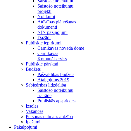
Saistošie noteikumi
Saistošo noteikumu
projekti
Nolikumi
Attīstības plānošanas
dokumenti
NĪN paziņojumi
Dažādi
Publiskie iepirkumi
Carnikavas novada dome
Carnikavas
Komunālserviss
Publiskie pārskati
Budžets
Pašvaldības budžets
Atalgojums 2019
Sabiedrības līdzdalība
Saistošo noteikumu
izstrāde
Publiskās apspriedes
Izsoles
Vakances
Personas datu aizsardzība
Īpašumi
Pakalpojumi