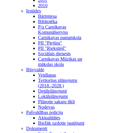
2011
2010
Iestādes
Bāriņtiesa
Bibliotēka
P/a Carnikavas
Komunālserviss
Carnikavas pamatskola
PII "Piejūra"
PII "Riekstiņš"
Sociālais dienests
Carnikavas Mūzikas un
mākslas skola
Būvvalde
Veidlapas
Teritorijas plānojums
(2018.-2028.)
Detālplānojumi
Lokālplānojumi
Plānotie sakaru tīkli
Nodevas
Pašvaldības policija
Aktualitātes
Biežāk uzdotie jautājumi
Dokumenti