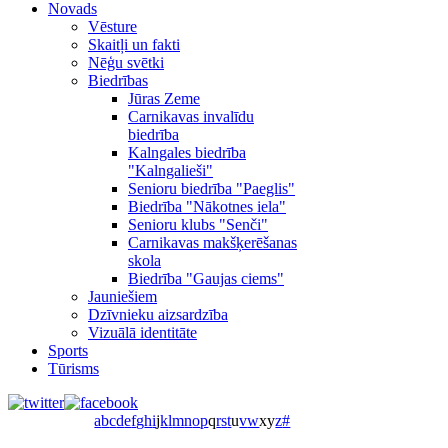
Novads
Vēsture
Skaitļi un fakti
Nēģu svētki
Biedrības
Jūras Zeme
Carnikavas invalīdu
biedrība
Kalngales biedrība
"Kalngalieši"
Senioru biedrība "Paeglis"
Biedrība "Nākotnes iela"
Senioru klubs "Senči"
Carnikavas makšķerēšanas
skola
Biedrība "Gaujas ciems"
Jauniešiem
Dzīvnieku aizsardzība
Vizuālā identitāte
Sports
Tūrisms
a
b
c
d
e
f
g
h
i
j
k
l
m
n
o
p
q
r
s
t
u
v
w
x
y
z
#