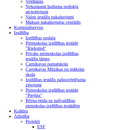
Veidlapas
Nekustamā īpašuma nodokļa
atvieglojumi
Valsts iestāžu pakalpojumi
Maksas pakalpojumu cenrādis
Komunālserviss
Izglītība
Izglītības nodaļa
Pirmsskolas izglītības iestāde
"Riekstiņš"
Privāto pirmsskolas izglītības
iestāžu tāmes
Carnikavas pamatskola
Carnikavas Mūzikas un mākslas
skola
Izglītības iestāžu pašnovērtējuma
ziņojumi
Pirmsskolas izglītības iestāde
"Piejūra"
Bērnu rinda uz pašvaldības
pirmskolas izglītības iestādēm
Kultūra
Attīstība
Projekti
ESF