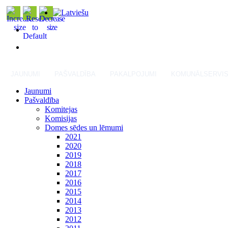
JAUNUMI
PAŠVALDĪBA
PAKALPOJUMI
KOMUNĀLSERVI
Jaunumi
Pašvaldība
Komitejas
Komisijas
Domes sēdes un lēmumi
2021
2020
2019
2018
2017
2016
2015
2014
2013
2012