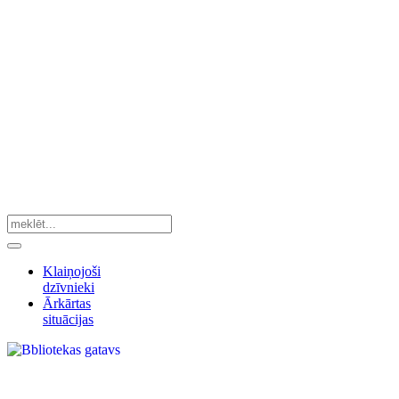
Klaiņojoši
dzīvnieki
Ārkārtas
situācijas