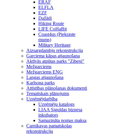
ERAF
ELFLA
EZF
Dažādi
Hiking Route
LIFE CoHaBit
Coast4us (Piekraste
mums)
Military Heritage
Aizsargdambju rekonstrukcija
Garciema kāpas atjaunošana
Aktīvās atpūtas parks "Zibeņi"
Mežgarciems
Mežgarciems ENG
Langas atjaunošana
Karlsona parks
Attīstības plānošanas dokumenti
Tematiskais plānojums
Uzņēmējdarbība
Uzņēmēju katalogs
LIAA Siguldas biznesa
inkubators
Samazināta nomas maksa
Carnikavas pamatskolas
rekonstrukcija