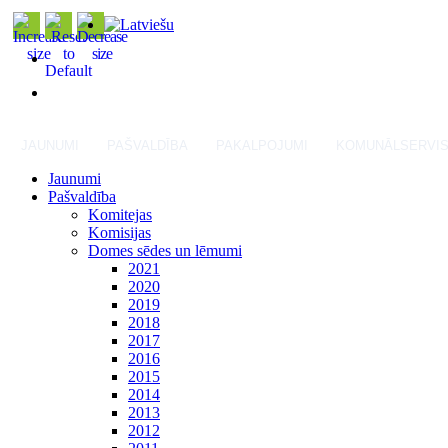
JAUNUMI
PAŠVALDĪBA
PAKALPOJUMI
KOMUNĀLSERVI
Jaunumi
Pašvaldība
Komitejas
Komisijas
Domes sēdes un lēmumi
2021
2020
2019
2018
2017
2016
2015
2014
2013
2012