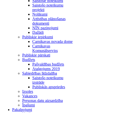
Saistošie noteikumi
Saistošo noteikumu
projekti
Nolikumi
Attīstības plānošanas
dokumenti
NĪN paziņojumi
Dažādi
Publiskie iepirkumi
Carnikavas novada dome
Carnikavas
Komunālserviss
Publiskie pārskati
Budžets
Pašvaldības budžets
Atalgojums 2019
Sabiedrības līdzdalība
Saistošo noteikumu
izstrāde
Publiskās apspriedes
Izsoles
Vakances
Personas datu aizsardzība
Īpašumi
Pakalpojumi