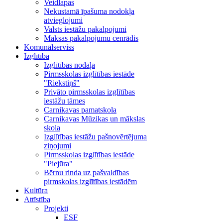
Veidlapas
Nekustamā īpašuma nodokļa
atvieglojumi
Valsts iestāžu pakalpojumi
Maksas pakalpojumu cenrādis
Komunālserviss
Izglītība
Izglītības nodaļa
Pirmsskolas izglītības iestāde
"Riekstiņš"
Privāto pirmsskolas izglītības
iestāžu tāmes
Carnikavas pamatskola
Carnikavas Mūzikas un mākslas
skola
Izglītības iestāžu pašnovērtējuma
ziņojumi
Pirmsskolas izglītības iestāde
"Piejūra"
Bērnu rinda uz pašvaldības
pirmskolas izglītības iestādēm
Kultūra
Attīstība
Projekti
ESF