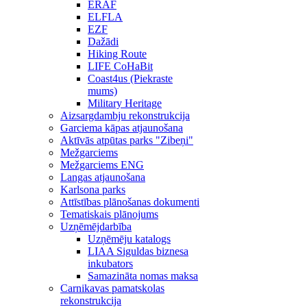
ERAF
ELFLA
EZF
Dažādi
Hiking Route
LIFE CoHaBit
Coast4us (Piekraste
mums)
Military Heritage
Aizsargdambju rekonstrukcija
Garciema kāpas atjaunošana
Aktīvās atpūtas parks "Zibeņi"
Mežgarciems
Mežgarciems ENG
Langas atjaunošana
Karlsona parks
Attīstības plānošanas dokumenti
Tematiskais plānojums
Uzņēmējdarbība
Uzņēmēju katalogs
LIAA Siguldas biznesa
inkubators
Samazināta nomas maksa
Carnikavas pamatskolas
rekonstrukcija