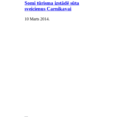
Somi tūrisma izstādē sūta
sveicienus Carnikavai
10 Marts 2014
.