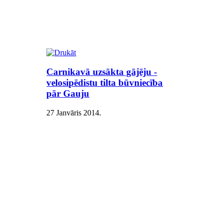
Carnikavā uzsākta gājēju -
velosipēdistu tilta būvniecība
pār Gauju
27 Janvāris 2014
.