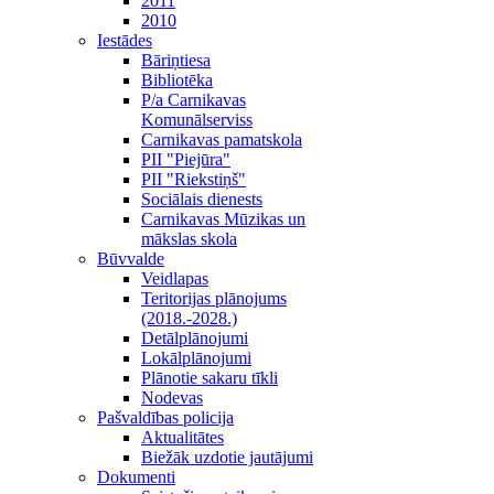
2011
2010
Iestādes
Bāriņtiesa
Bibliotēka
P/a Carnikavas
Komunālserviss
Carnikavas pamatskola
PII "Piejūra"
PII "Riekstiņš"
Sociālais dienests
Carnikavas Mūzikas un
mākslas skola
Būvvalde
Veidlapas
Teritorijas plānojums
(2018.-2028.)
Detālplānojumi
Lokālplānojumi
Plānotie sakaru tīkli
Nodevas
Pašvaldības policija
Aktualitātes
Biežāk uzdotie jautājumi
Dokumenti