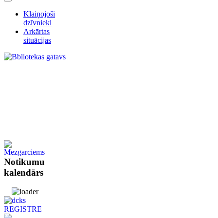
Klaiņojoši
dzīvnieki
Ārkārtas
situācijas
Notikumu
kalendārs