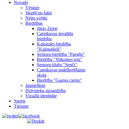
Novads
Vēsture
Skaitļi un fakti
Nēģu svētki
Biedrības
Jūras Zeme
Carnikavas invalīdu
biedrība
Kalngales biedrība
"Kalngalieši"
Senioru biedrība "Paeglis"
Biedrība "Nākotnes iela"
Senioru klubs "Senči"
Carnikavas makšķerēšanas
skola
Biedrība "Gaujas ciems"
Jauniešiem
Dzīvnieku aizsardzība
Vizuālā identitāte
Sports
Tūrisms