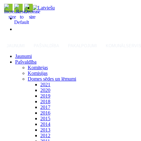
JAUNUMI
PAŠVALDĪBA
PAKALPOJUMI
KOMUNĀLSERVI
Jaunumi
Pašvaldība
Komitejas
Komisijas
Domes sēdes un lēmumi
2021
2020
2019
2018
2017
2016
2015
2014
2013
2012