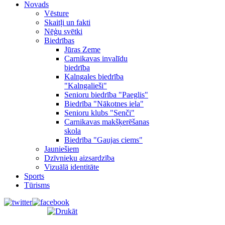
Novads
Vēsture
Skaitļi un fakti
Nēģu svētki
Biedrības
Jūras Zeme
Carnikavas invalīdu
biedrība
Kalngales biedrība
"Kalngalieši"
Senioru biedrība "Paeglis"
Biedrība "Nākotnes iela"
Senioru klubs "Senči"
Carnikavas makšķerēšanas
skola
Biedrība "Gaujas ciems"
Jauniešiem
Dzīvnieku aizsardzība
Vizuālā identitāte
Sports
Tūrisms