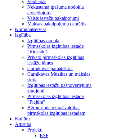
Veidlapas
Nekustamā īpašuma nodokļa
atvieglojumi
Valsts iestāžu pakalpojumi
Maksas pakalpojumu cenrādis
Komunālserviss
Izglītība
Izglītības nodaļa
Pirmsskolas izglītības iestāde
"Riekstiņš"
Privāto pirmsskolas izglītības
iestāžu tāmes
Carnikavas pamatskola
Carnikavas Mūzikas un mākslas
skola
Izglītības iestāžu pašnovērtējuma
ziņojumi
Pirmsskolas izglītības iestāde
"Piejūra"
Bērnu rinda uz pašvaldības
pirmskolas izglītības iestādēm
Kultūra
Attīstība
Projekti
ESF