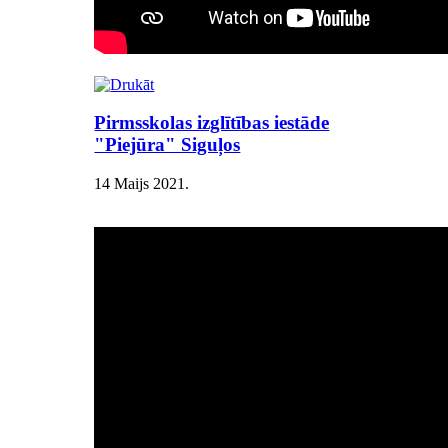
Pirmsskolas izglītības iestāde
"Piejūra" Siguļos
14 Maijs 2021
.