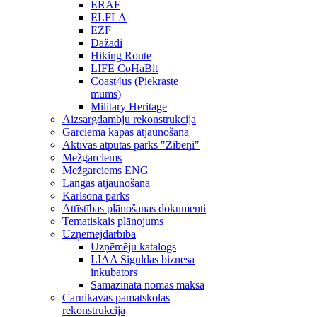
ERAF
ELFLA
EZF
Dažādi
Hiking Route
LIFE CoHaBit
Coast4us (Piekraste
mums)
Military Heritage
Aizsargdambju rekonstrukcija
Garciema kāpas atjaunošana
Aktīvās atpūtas parks "Zibeņi"
Mežgarciems
Mežgarciems ENG
Langas atjaunošana
Karlsona parks
Attīstības plānošanas dokumenti
Tematiskais plānojums
Uzņēmējdarbība
Uzņēmēju katalogs
LIAA Siguldas biznesa
inkubators
Samazināta nomas maksa
Carnikavas pamatskolas
rekonstrukcija