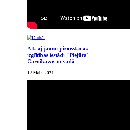
Atklāj jaunu pirmsskolas
izglītības iestādi "Piejūra"
Carnikavas novadā
12 Maijs 2021
.