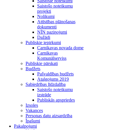
Saistošie noteikumi
Saistošo noteikumu
projekti
Nolikumi
Attīstības plānošanas
dokumenti
NĪN paziņojumi
Dažādi
Publiskie iepirkumi
Carnikavas novada dome
Carnikavas
Komunālserviss
Publiskie pārskati
Budžets
Pašvaldības budžets
Atalgojums 2019
Sabiedrības līdzdalība
Saistošo noteikumu
izstrāde
Publiskās apspriedes
Izsoles
Vakances
Personas datu aizsardzība
Īpašumi
Pakalpojumi