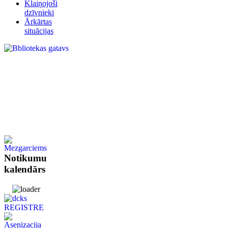
Klaiņojoši
dzīvnieki
Ārkārtas
situācijas
Notikumu
kalendārs