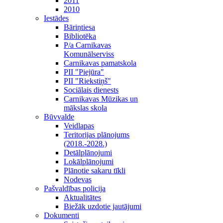
2011
2010
Iestādes
Bāriņtiesa
Bibliotēka
P/a Carnikavas
Komunālserviss
Carnikavas pamatskola
PII "Piejūra"
PII "Riekstiņš"
Sociālais dienests
Carnikavas Mūzikas un
mākslas skola
Būvvalde
Veidlapas
Teritorijas plānojums
(2018.-2028.)
Detālplānojumi
Lokālplānojumi
Plānotie sakaru tīkli
Nodevas
Pašvaldības policija
Aktualitātes
Biežāk uzdotie jautājumi
Dokumenti