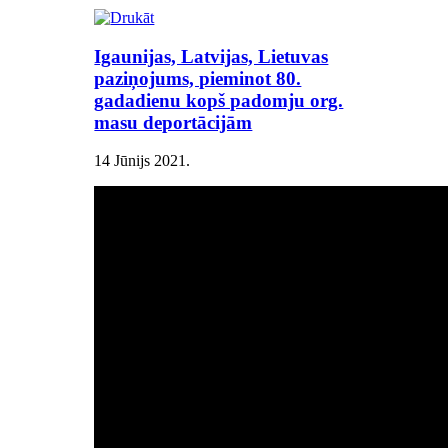
Igaunijas, Latvijas, Lietuvas
paziņojums, pieminot 80.
gadadienu kopš padomju org.
masu deportācijām
14 Jūnijs 2021
.