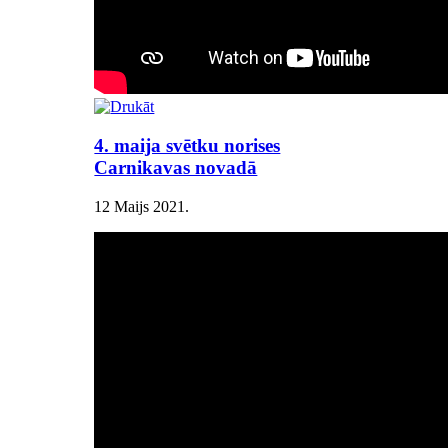
4. maija svētku norises
Carnikavas novadā
12 Maijs 2021
.