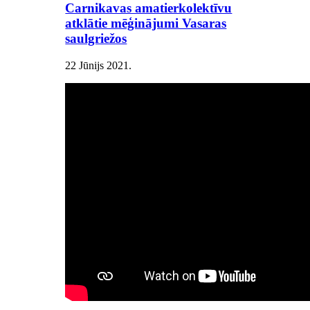
Carnikavas amatierkolektīvu
atklātie mēģinājumi Vasaras
saulgriežos
22 Jūnijs 2021
.