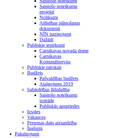
Saistošie noteikumi
Saistošo noteikumu
projekti
Nolikumi
Attīstības plānošanas
dokumenti
NĪN paziņojumi
Dažādi
Publiskie iepirkumi
Carnikavas novada dome
Carnikavas
Komunālserviss
Publiskie pārskati
Budžets
Pašvaldības budžets
Atalgojums 2019
Sabiedrības līdzdalība
Saistošo noteikumu
izstrāde
Publiskās apspriedes
Izsoles
Vakances
Personas datu aizsardzība
Īpašumi
Pakalpojumi