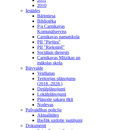
2011
2010
Iestādes
Bāriņtiesa
Bibliotēka
P/a Carnikavas
Komunālserviss
Carnikavas pamatskola
PII "Piejūra"
PII "Riekstiņš"
Sociālais dienests
Carnikavas Mūzikas un
mākslas skola
Būvvalde
Veidlapas
Teritorijas plānojums
(2018.-2028.)
Detālplānojumi
Lokālplānojumi
Plānotie sakaru tīkli
Nodevas
Pašvaldības policija
Aktualitātes
Biežāk uzdotie jautājumi
Dokumenti