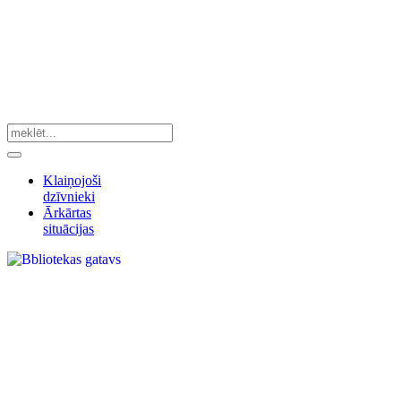
Klaiņojoši
dzīvnieki
Ārkārtas
situācijas