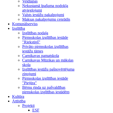
Veidlapas
Nekustamā īpašuma nodokļa
atvieglojumi
Valsts iestāžu pakalpojumi
Maksas pakalpojumu cenrādis
Komunālserviss
Izglītība
Izglītības nodaļa
Pirmsskolas izglītības iestāde
"Riekstiņš"
Privāto pirmsskolas izglītības
iestāžu tāmes
Carnikavas pamatskola
Carnikavas Mūzikas un mākslas
skola
Izglītības iestāžu pašnovērtējuma
ziņojumi
Pirmsskolas izglītības iestāde
"Piejūra"
Bērnu rinda uz pašvaldības
pirmskolas izglītības iestādēm
Kultūra
Attīstība
Projekti
ESF