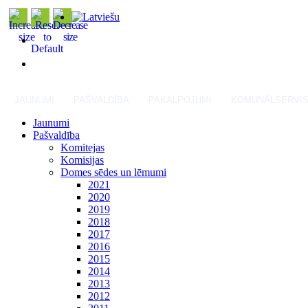
JAUNUMI
PAŠVALDĪBA
PAKALPOJUMI
KOMUNĀLSERVI
Jaunumi
Pašvaldība
Komitejas
Komisijas
Domes sēdes un lēmumi
2021
2020
2019
2018
2017
2016
2015
2014
2013
2012