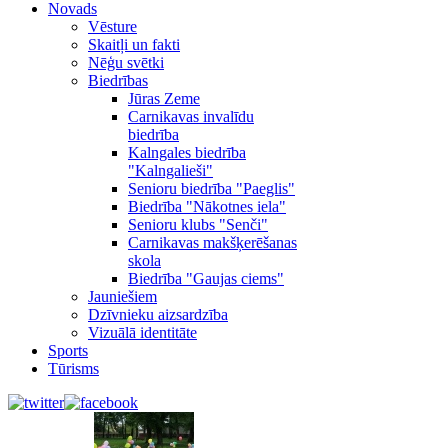
Novads
Vēsture
Skaitļi un fakti
Nēģu svētki
Biedrības
Jūras Zeme
Carnikavas invalīdu
biedrība
Kalngales biedrība
"Kalngalieši"
Senioru biedrība "Paeglis"
Biedrība "Nākotnes iela"
Senioru klubs "Senči"
Carnikavas makšķerēšanas
skola
Biedrība "Gaujas ciems"
Jauniešiem
Dzīvnieku aizsardzība
Vizuālā identitāte
Sports
Tūrisms