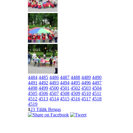
4484
4485
4486
4487
4488
4489
4490
4491
4492
4493
4494
4495
4496
4497
4498
4499
4500
4501
4502
4503
4504
4505
4506
4507
4508
4509
4510
4511
4512
4513
4514
4515
4516
4517
4518
4519
1
2
3
Tālāk
Beigas