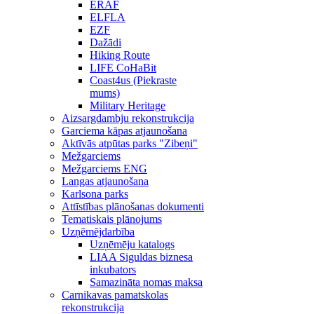
ERAF
ELFLA
EZF
Dažādi
Hiking Route
LIFE CoHaBit
Coast4us (Piekraste
mums)
Military Heritage
Aizsargdambju rekonstrukcija
Garciema kāpas atjaunošana
Aktīvās atpūtas parks "Zibeņi"
Mežgarciems
Mežgarciems ENG
Langas atjaunošana
Karlsona parks
Attīstības plānošanas dokumenti
Tematiskais plānojums
Uzņēmējdarbība
Uzņēmēju katalogs
LIAA Siguldas biznesa
inkubators
Samazināta nomas maksa
Carnikavas pamatskolas
rekonstrukcija