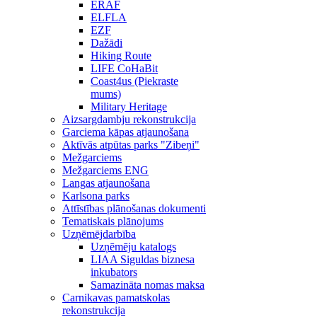
ERAF
ELFLA
EZF
Dažādi
Hiking Route
LIFE CoHaBit
Coast4us (Piekraste
mums)
Military Heritage
Aizsargdambju rekonstrukcija
Garciema kāpas atjaunošana
Aktīvās atpūtas parks "Zibeņi"
Mežgarciems
Mežgarciems ENG
Langas atjaunošana
Karlsona parks
Attīstības plānošanas dokumenti
Tematiskais plānojums
Uzņēmējdarbība
Uzņēmēju katalogs
LIAA Siguldas biznesa
inkubators
Samazināta nomas maksa
Carnikavas pamatskolas
rekonstrukcija