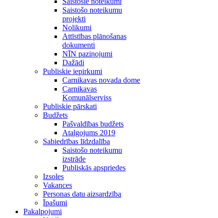
Saistošie noteikumi
Saistošo noteikumu
projekti
Nolikumi
Attīstības plānošanas
dokumenti
NĪN paziņojumi
Dažādi
Publiskie iepirkumi
Carnikavas novada dome
Carnikavas
Komunālserviss
Publiskie pārskati
Budžets
Pašvaldības budžets
Atalgojums 2019
Sabiedrības līdzdalība
Saistošo noteikumu
izstrāde
Publiskās apspriedes
Izsoles
Vakances
Personas datu aizsardzība
Īpašumi
Pakalpojumi