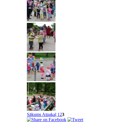
Sākums
Atpakaļ
1
2
3