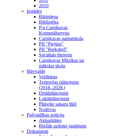
2011
2010
Iestādes
Bāriņtiesa
Bibliotēka
P/a Carnikavas
Komunālserviss
Carnikavas pamatskola
PII "Piejūra"
PII "Riekstiņš"
Sociālais dienests
Carnikavas Mūzikas un
mākslas skola
Būvvalde
Veidlapas
Teritorijas plānojums
(2018.-2028.)
Detālplānojumi
Lokālplānojumi
Plānotie sakaru tīkli
Nodevas
Pašvaldības policija
Aktualitātes
Biežāk uzdotie jautājumi
Dokumenti