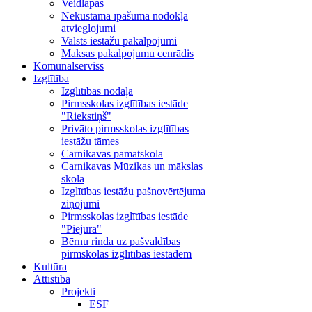
Veidlapas
Nekustamā īpašuma nodokļa
atvieglojumi
Valsts iestāžu pakalpojumi
Maksas pakalpojumu cenrādis
Komunālserviss
Izglītība
Izglītības nodaļa
Pirmsskolas izglītības iestāde
"Riekstiņš"
Privāto pirmsskolas izglītības
iestāžu tāmes
Carnikavas pamatskola
Carnikavas Mūzikas un mākslas
skola
Izglītības iestāžu pašnovērtējuma
ziņojumi
Pirmsskolas izglītības iestāde
"Piejūra"
Bērnu rinda uz pašvaldības
pirmskolas izglītības iestādēm
Kultūra
Attīstība
Projekti
ESF