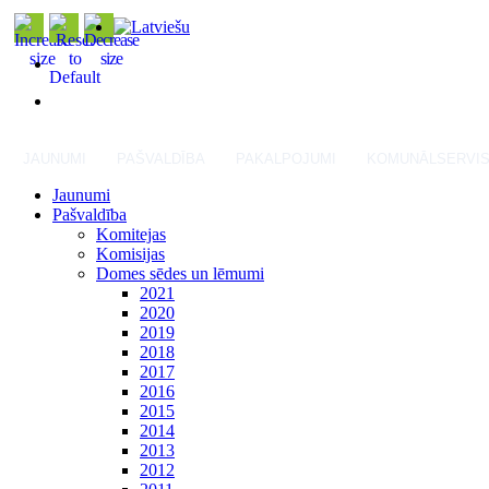
JAUNUMI
PAŠVALDĪBA
PAKALPOJUMI
KOMUNĀLSERVI
Jaunumi
Pašvaldība
Komitejas
Komisijas
Domes sēdes un lēmumi
2021
2020
2019
2018
2017
2016
2015
2014
2013
2012