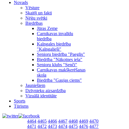
Novads
Vēsture
Skaitļi un fakti
Nēģu svētki
Biedrības
Jūras Zeme
Carnikavas invalīdu
biedrība
Kalngales biedrība
"Kalngalieši"
Senioru biedrība "Paeglis"
Biedrība "Nākotnes iela"
Senioru klubs "Senči"
Carnikavas makšķerēšanas
skola
Biedrība "Gaujas ciems"
Jauniešiem
Dzīvnieku aizsardzība
Vizuālā identitāte
Sports
Tūrisms
4464
4465
4466
4467
4468
4469
4470
4471
4472
4473
4474
4475
4476
4477