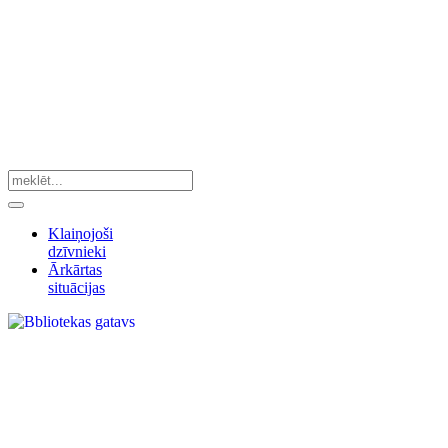
Klaiņojoši
dzīvnieki
Ārkārtas
situācijas