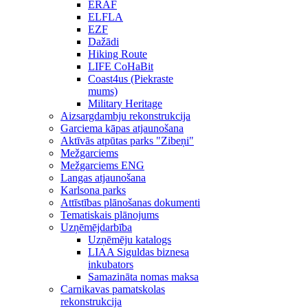
ERAF
ELFLA
EZF
Dažādi
Hiking Route
LIFE CoHaBit
Coast4us (Piekraste
mums)
Military Heritage
Aizsargdambju rekonstrukcija
Garciema kāpas atjaunošana
Aktīvās atpūtas parks "Zibeņi"
Mežgarciems
Mežgarciems ENG
Langas atjaunošana
Karlsona parks
Attīstības plānošanas dokumenti
Tematiskais plānojums
Uzņēmējdarbība
Uzņēmēju katalogs
LIAA Siguldas biznesa
inkubators
Samazināta nomas maksa
Carnikavas pamatskolas
rekonstrukcija