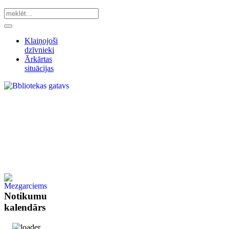
Klaiņojoši
dzīvnieki
Ārkārtas
situācijas
Notikumu
kalendārs