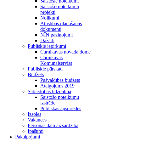
Saistošie noteikumi
Saistošo noteikumu
projekti
Nolikumi
Attīstības plānošanas
dokumenti
NĪN paziņojumi
Dažādi
Publiskie iepirkumi
Carnikavas novada dome
Carnikavas
Komunālserviss
Publiskie pārskati
Budžets
Pašvaldības budžets
Atalgojums 2019
Sabiedrības līdzdalība
Saistošo noteikumu
izstrāde
Publiskās apspriedes
Izsoles
Vakances
Personas datu aizsardzība
Īpašumi
Pakalpojumi