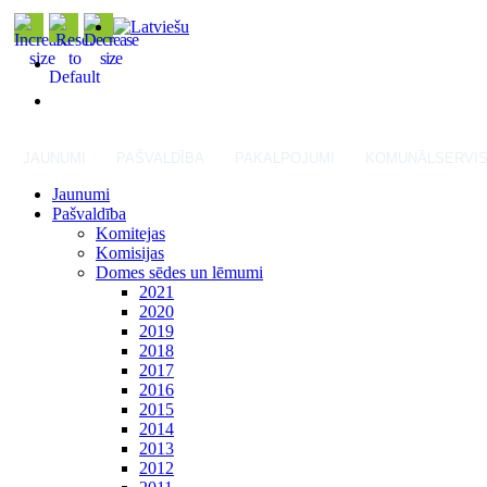
JAUNUMI
PAŠVALDĪBA
PAKALPOJUMI
KOMUNĀLSERVI
Jaunumi
Pašvaldība
Komitejas
Komisijas
Domes sēdes un lēmumi
2021
2020
2019
2018
2017
2016
2015
2014
2013
2012