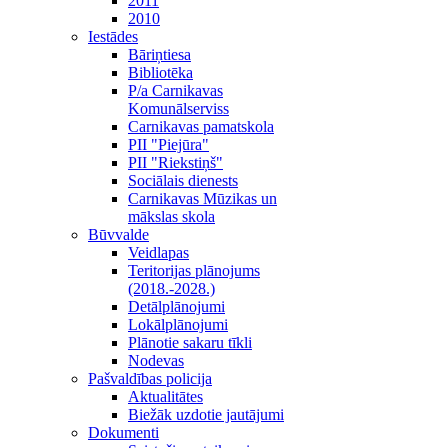
2011
2010
Iestādes
Bāriņtiesa
Bibliotēka
P/a Carnikavas
Komunālserviss
Carnikavas pamatskola
PII "Piejūra"
PII "Riekstiņš"
Sociālais dienests
Carnikavas Mūzikas un
mākslas skola
Būvvalde
Veidlapas
Teritorijas plānojums
(2018.-2028.)
Detālplānojumi
Lokālplānojumi
Plānotie sakaru tīkli
Nodevas
Pašvaldības policija
Aktualitātes
Biežāk uzdotie jautājumi
Dokumenti