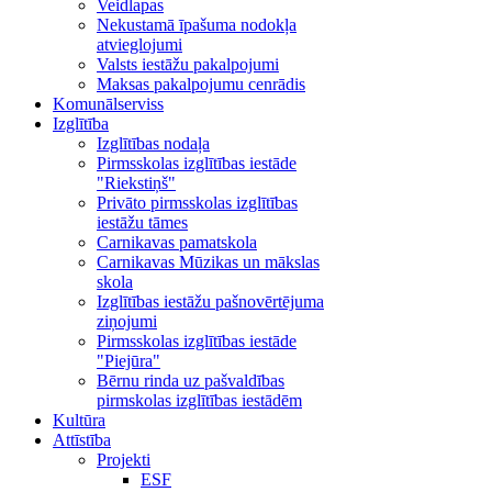
Veidlapas
Nekustamā īpašuma nodokļa
atvieglojumi
Valsts iestāžu pakalpojumi
Maksas pakalpojumu cenrādis
Komunālserviss
Izglītība
Izglītības nodaļa
Pirmsskolas izglītības iestāde
"Riekstiņš"
Privāto pirmsskolas izglītības
iestāžu tāmes
Carnikavas pamatskola
Carnikavas Mūzikas un mākslas
skola
Izglītības iestāžu pašnovērtējuma
ziņojumi
Pirmsskolas izglītības iestāde
"Piejūra"
Bērnu rinda uz pašvaldības
pirmskolas izglītības iestādēm
Kultūra
Attīstība
Projekti
ESF