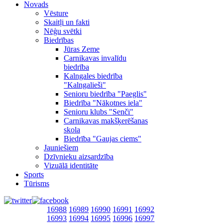
Novads
Vēsture
Skaitļi un fakti
Nēģu svētki
Biedrības
Jūras Zeme
Carnikavas invalīdu
biedrība
Kalngales biedrība
"Kalngalieši"
Senioru biedrība "Paeglis"
Biedrība "Nākotnes iela"
Senioru klubs "Senči"
Carnikavas makšķerēšanas
skola
Biedrība "Gaujas ciems"
Jauniešiem
Dzīvnieku aizsardzība
Vizuālā identitāte
Sports
Tūrisms
16988
16989
16990
16991
16992
16993
16994
16995
16996
16997