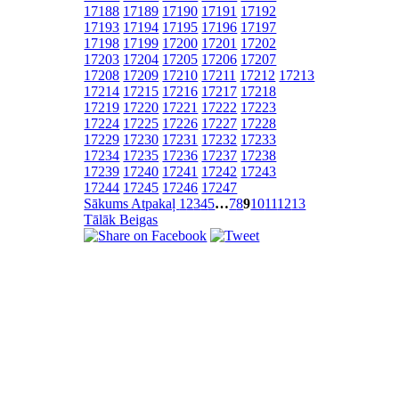
17188
17189
17190
17191
17192
17193
17194
17195
17196
17197
17198
17199
17200
17201
17202
17203
17204
17205
17206
17207
17208
17209
17210
17211
17212
17213
17214
17215
17216
17217
17218
17219
17220
17221
17222
17223
17224
17225
17226
17227
17228
17229
17230
17231
17232
17233
17234
17235
17236
17237
17238
17239
17240
17241
17242
17243
17244
17245
17246
17247
Sākums
Atpakaļ
1
2
3
4
5
…
7
8
9
10
11
12
13
Tālāk
Beigas