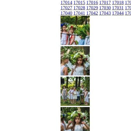
17014
17015
17016
17017
17018
17
17027
17028
17029
17030
17031
17
17040
17041
17042
17043
17044
17