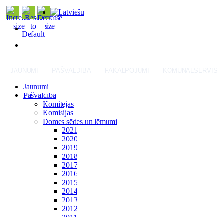
JAUNUMI
PAŠVALDĪBA
PAKALPOJUMI
KOMUNĀLSERVI
Jaunumi
Pašvaldība
Komitejas
Komisijas
Domes sēdes un lēmumi
2021
2020
2019
2018
2017
2016
2015
2014
2013
2012