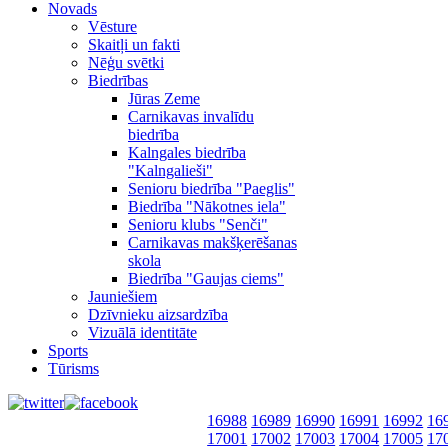
Novads
Vēsture
Skaitļi un fakti
Nēģu svētki
Biedrības
Jūras Zeme
Carnikavas invalīdu
biedrība
Kalngales biedrība
"Kalngalieši"
Senioru biedrība "Paeglis"
Biedrība "Nākotnes iela"
Senioru klubs "Senči"
Carnikavas makšķerēšanas
skola
Biedrība "Gaujas ciems"
Jauniešiem
Dzīvnieku aizsardzība
Vizuālā identitāte
Sports
Tūrisms
16988
16989
16990
16991
16992
16
17001
17002
17003
17004
17005
17