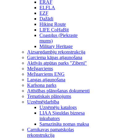
ERAF
ELFLA
EZF
Dažādi
Hiking Route
LIFE CoHaBit
Coast4us (Piekraste
mums)
Military Heritage
Aizsargdambju rekonstrukcija
Garciema kāpas atjaunošana
Aktīvās atpūtas parks "Zibeņi"
Mežgarciems
Mežgarciems ENG
Langas atjaunošana
Karlsona parks
Attīstības plānošanas dokumenti
Tematiskais plānojums
Uzņēmējdarbība
Uzņēmēju katalogs
LIAA Siguldas biznesa
inkubators
Samazināta nomas maksa
Carnikavas pamatskolas
rekonstrukcija