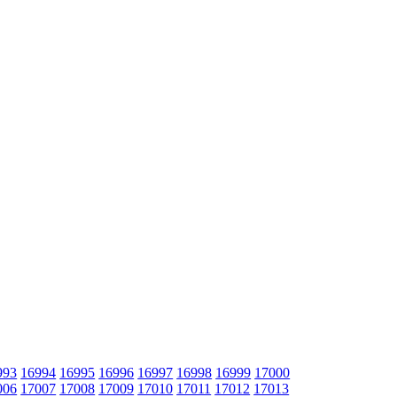
993
16994
16995
16996
16997
16998
16999
17000
006
17007
17008
17009
17010
17011
17012
17013