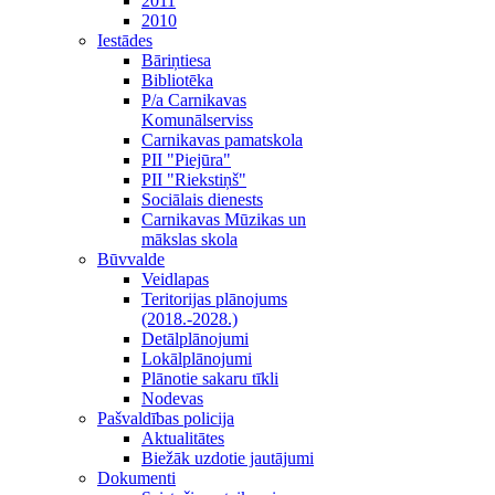
2011
2010
Iestādes
Bāriņtiesa
Bibliotēka
P/a Carnikavas
Komunālserviss
Carnikavas pamatskola
PII "Piejūra"
PII "Riekstiņš"
Sociālais dienests
Carnikavas Mūzikas un
mākslas skola
Būvvalde
Veidlapas
Teritorijas plānojums
(2018.-2028.)
Detālplānojumi
Lokālplānojumi
Plānotie sakaru tīkli
Nodevas
Pašvaldības policija
Aktualitātes
Biežāk uzdotie jautājumi
Dokumenti