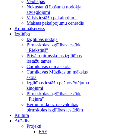
Veidlapas
Nekustamā īpašuma nodokļa
atvieglojumi
Valsts iestāžu pakalpojumi
Maksas pakalpojumu cenrādis
Komunālserviss
Izglītība
Izglītības nodaļa
Pirmsskolas izglītības iestāde
"Riekstiņš"
Privāto pirmsskolas izglītības
iestāžu tāmes
Carnikavas pamatskola
Carnikavas Mūzikas un mākslas
skola
Izglītības iestāžu pašnovērtējuma
ziņojumi
Pirmsskolas izglītības iestāde
"Piejūra"
Bērnu rinda uz pašvaldības
pirmskolas izglītības iestādēm
Kultūra
Attīstība
Projekti
ESF