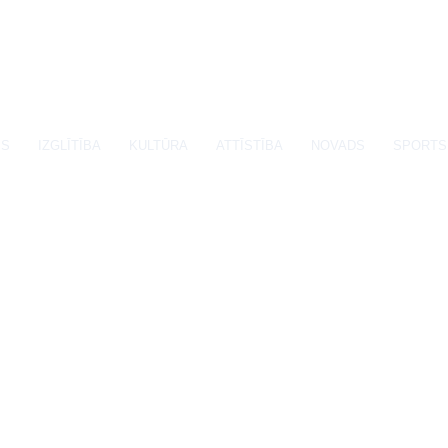
SS
IZGLĪTĪBA
KULTŪRA
ATTĪSTĪBA
NOVADS
SPORTS