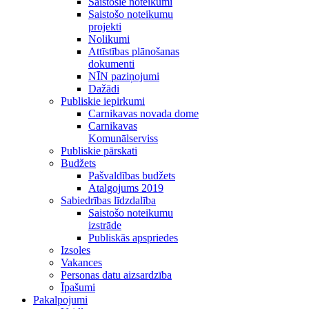
Saistošie noteikumi
Saistošo noteikumu
projekti
Nolikumi
Attīstības plānošanas
dokumenti
NĪN paziņojumi
Dažādi
Publiskie iepirkumi
Carnikavas novada dome
Carnikavas
Komunālserviss
Publiskie pārskati
Budžets
Pašvaldības budžets
Atalgojums 2019
Sabiedrības līdzdalība
Saistošo noteikumu
izstrāde
Publiskās apspriedes
Izsoles
Vakances
Personas datu aizsardzība
Īpašumi
Pakalpojumi