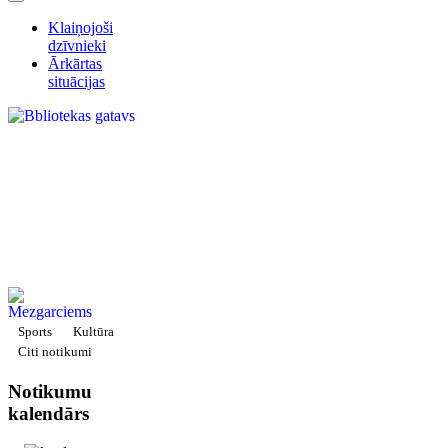
Klaiņojoši
dzīvnieki
Ārkārtas
situācijas
Sports
Kultūra
Citi notikumi
Notikumu
kalendārs