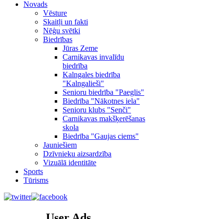
Novads
Vēsture
Skaitļi un fakti
Nēģu svētki
Biedrības
Jūras Zeme
Carnikavas invalīdu
biedrība
Kalngales biedrība
"Kalngalieši"
Senioru biedrība "Paeglis"
Biedrība "Nākotnes iela"
Senioru klubs "Senči"
Carnikavas makšķerēšanas
skola
Biedrība "Gaujas ciems"
Jauniešiem
Dzīvnieku aizsardzība
Vizuālā identitāte
Sports
Tūrisms
User Ads