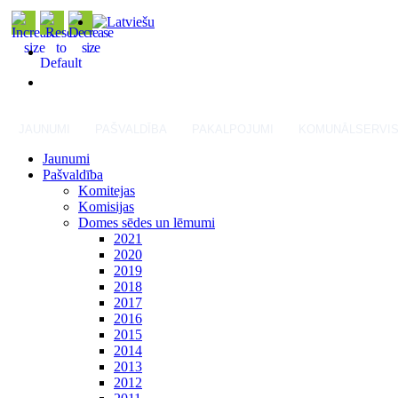
JAUNUMI
PAŠVALDĪBA
PAKALPOJUMI
KOMUNĀLSERVI
Jaunumi
Pašvaldība
Komitejas
Komisijas
Domes sēdes un lēmumi
2021
2020
2019
2018
2017
2016
2015
2014
2013
2012