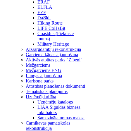
ERAF
ELFLA
EZF
Dažādi
Hiking Route
LIFE CoHaBit
Coast4us (Piekraste
mums)
Military Heritage
Aizsargdambju rekonstrukcija
Garciema kāpas atjaunošana
Aktīvās atpūtas parks "Zibeņi"
Mežgarciems
Mežgarciems ENG
Langas atjaunošana
Karlsona parks
Attīstības plānošanas dokumenti
Tematiskais plānojums
Uzņēmējdarbība
Uzņēmēju katalogs
LIAA Siguldas biznesa
inkubators
Samazināta nomas maksa
Carnikavas pamatskolas
rekonstrukcija