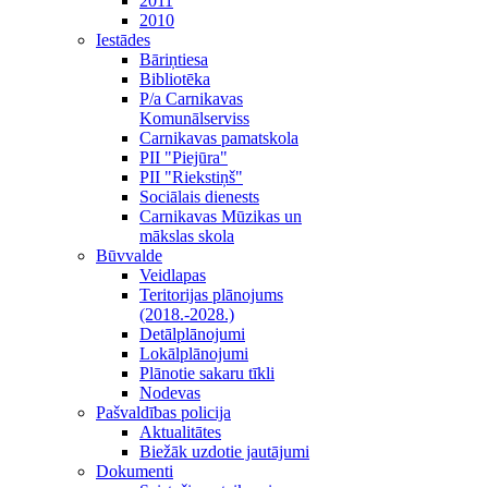
2011
2010
Iestādes
Bāriņtiesa
Bibliotēka
P/a Carnikavas
Komunālserviss
Carnikavas pamatskola
PII "Piejūra"
PII "Riekstiņš"
Sociālais dienests
Carnikavas Mūzikas un
mākslas skola
Būvvalde
Veidlapas
Teritorijas plānojums
(2018.-2028.)
Detālplānojumi
Lokālplānojumi
Plānotie sakaru tīkli
Nodevas
Pašvaldības policija
Aktualitātes
Biežāk uzdotie jautājumi
Dokumenti