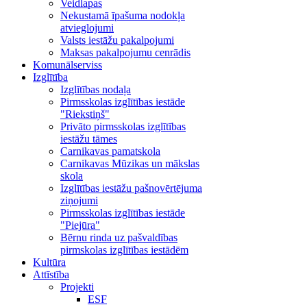
Veidlapas
Nekustamā īpašuma nodokļa
atvieglojumi
Valsts iestāžu pakalpojumi
Maksas pakalpojumu cenrādis
Komunālserviss
Izglītība
Izglītības nodaļa
Pirmsskolas izglītības iestāde
"Riekstiņš"
Privāto pirmsskolas izglītības
iestāžu tāmes
Carnikavas pamatskola
Carnikavas Mūzikas un mākslas
skola
Izglītības iestāžu pašnovērtējuma
ziņojumi
Pirmsskolas izglītības iestāde
"Piejūra"
Bērnu rinda uz pašvaldības
pirmskolas izglītības iestādēm
Kultūra
Attīstība
Projekti
ESF