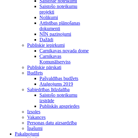
Saistošie noteikumi
Saistošo noteikumu
projekti
Nolikumi
Attīstības plānošanas
dokumenti
NĪN paziņojumi
Dažādi
Publiskie iepirkumi
Carnikavas novada dome
Carnikavas
Komunālserviss
Publiskie pārskati
Budžets
Pašvaldības budžets
Atalgojums 2019
Sabiedrības līdzdalība
Saistošo noteikumu
izstrāde
Publiskās apspriedes
Izsoles
Vakances
Personas datu aizsardzība
Īpašumi
Pakalpojumi