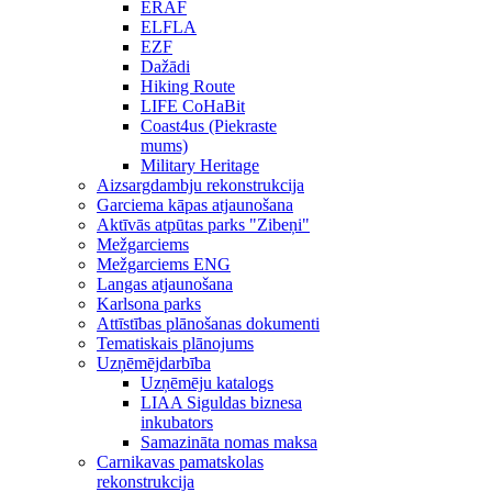
ERAF
ELFLA
EZF
Dažādi
Hiking Route
LIFE CoHaBit
Coast4us (Piekraste
mums)
Military Heritage
Aizsargdambju rekonstrukcija
Garciema kāpas atjaunošana
Aktīvās atpūtas parks "Zibeņi"
Mežgarciems
Mežgarciems ENG
Langas atjaunošana
Karlsona parks
Attīstības plānošanas dokumenti
Tematiskais plānojums
Uzņēmējdarbība
Uzņēmēju katalogs
LIAA Siguldas biznesa
inkubators
Samazināta nomas maksa
Carnikavas pamatskolas
rekonstrukcija