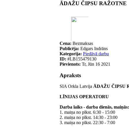
ĀDAŽU ČIPSU RAŽOTNE
Cena:
Bezmaksas
Publicēja:
Edgars Indrāns
Kategorija:
Piedāvā darbu
ID:
#LB155479130
Pievienots:
Tr, Jūn 16 2021
Apraksts
SIA Orkla Latvija
ĀDAŽU ČIPSU
LĪNIJAS OPERATORU
Darba laiks - darba dienās, maiņās
1. maiņa no plkst. 6:30 - 15:00
2. maiņa no plkst. 14:30 - 23:00
3. maiņa no plkst. 22:30 - 7:00