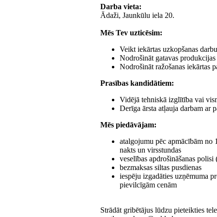
Darba vieta:
Ādaži, Jaunkūlu iela 20.
Mēs Tev uzticēsim:
Veikt iekārtas uzkopšanas darb
Nodrošināt gatavas produkcijas a
Nodrošināt ražošanas iekārtas p
Prasības kandidātiem:
Vidējā tehniskā izglītība vai v
Derīga ārsta atļauja darbam ar p
Mēs piedāvājam:
atalgojumu pēc apmācībām no 
nakts un virsstundas
veselības apdrošināšanas polisi 
bezmaksas siltas pusdienas
iespēju izgadāties uzņēmuma pr
pievilcīgām cenām
Strādāt gribētājus lūdzu pieteikties t