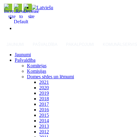
JAUNUMI
PAŠVALDĪBA
PAKALPOJUMI
KOMUNĀLSERVI
Jaunumi
Pašvaldība
Komitejas
Komisijas
Domes sēdes un lēmumi
2021
2020
2019
2018
2017
2016
2015
2014
2013
2012