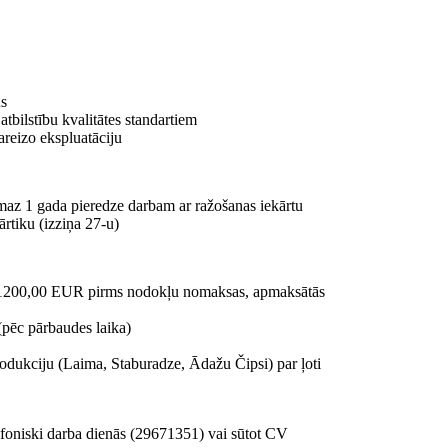
us
tbilstību kvalitātes standartiem
areizo ekspluatāciju
ismaz 1 gada pieredze darbam ar ražošanas iekārtu
ārtiku (izziņa 27-u)
1200,00 EUR pirms nodokļu nomaksas, apmaksātās
(pēc pārbaudes laika)
odukciju (Laima, Staburadze, Ādažu Čipsi) par ļoti
elefoniski darba dienās (29671351) vai sūtot CV