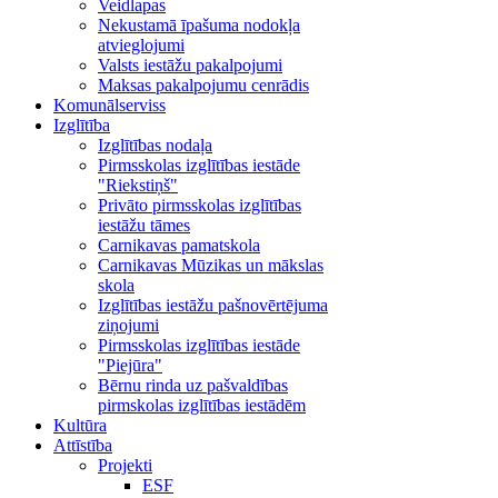
Veidlapas
Nekustamā īpašuma nodokļa
atvieglojumi
Valsts iestāžu pakalpojumi
Maksas pakalpojumu cenrādis
Komunālserviss
Izglītība
Izglītības nodaļa
Pirmsskolas izglītības iestāde
"Riekstiņš"
Privāto pirmsskolas izglītības
iestāžu tāmes
Carnikavas pamatskola
Carnikavas Mūzikas un mākslas
skola
Izglītības iestāžu pašnovērtējuma
ziņojumi
Pirmsskolas izglītības iestāde
"Piejūra"
Bērnu rinda uz pašvaldības
pirmskolas izglītības iestādēm
Kultūra
Attīstība
Projekti
ESF