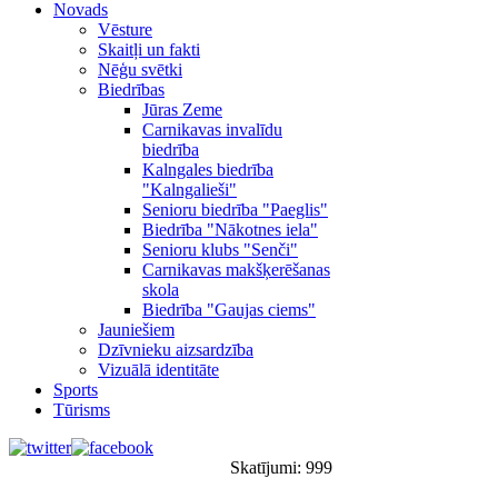
Novads
Vēsture
Skaitļi un fakti
Nēģu svētki
Biedrības
Jūras Zeme
Carnikavas invalīdu
biedrība
Kalngales biedrība
"Kalngalieši"
Senioru biedrība "Paeglis"
Biedrība "Nākotnes iela"
Senioru klubs "Senči"
Carnikavas makšķerēšanas
skola
Biedrība "Gaujas ciems"
Jauniešiem
Dzīvnieku aizsardzība
Vizuālā identitāte
Sports
Tūrisms
Skatījumi: 999