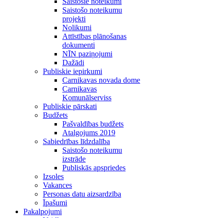
Saistošie noteikumi
Saistošo noteikumu
projekti
Nolikumi
Attīstības plānošanas
dokumenti
NĪN paziņojumi
Dažādi
Publiskie iepirkumi
Carnikavas novada dome
Carnikavas
Komunālserviss
Publiskie pārskati
Budžets
Pašvaldības budžets
Atalgojums 2019
Sabiedrības līdzdalība
Saistošo noteikumu
izstrāde
Publiskās apspriedes
Izsoles
Vakances
Personas datu aizsardzība
Īpašumi
Pakalpojumi