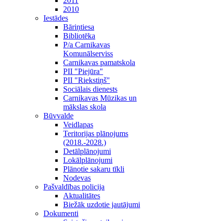
2011
2010
Iestādes
Bāriņtiesa
Bibliotēka
P/a Carnikavas
Komunālserviss
Carnikavas pamatskola
PII "Piejūra"
PII "Riekstiņš"
Sociālais dienests
Carnikavas Mūzikas un
mākslas skola
Būvvalde
Veidlapas
Teritorijas plānojums
(2018.-2028.)
Detālplānojumi
Lokālplānojumi
Plānotie sakaru tīkli
Nodevas
Pašvaldības policija
Aktualitātes
Biežāk uzdotie jautājumi
Dokumenti