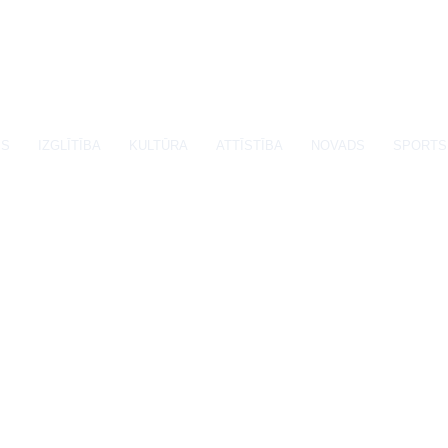
SS
IZGLĪTĪBA
KULTŪRA
ATTĪSTĪBA
NOVADS
SPORTS