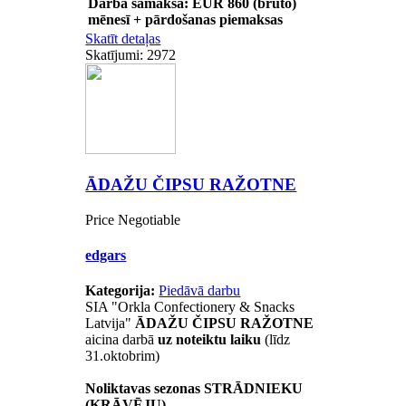
Darba samaksa: EUR 860 (bruto)
mēnesī + pārdošanas piemaksas
Skatīt detaļas
Skatījumi: 2972
ĀDAŽU ČIPSU RAŽOTNE
Price Negotiable
edgars
Kategorija:
Piedāvā darbu
SIA "Orkla Confectionery & Snacks
Latvija"
ĀDAŽU ČIPSU RAŽOTNE
aicina darbā
uz noteiktu laiku
(līdz
31.oktobrim)
Noliktavas sezonas STRĀDNIEKU
(KRĀVĒJU)