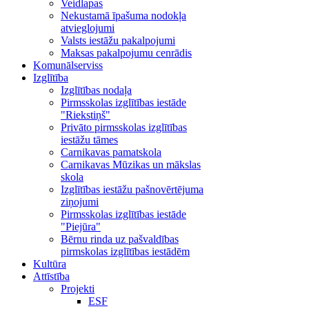
Veidlapas
Nekustamā īpašuma nodokļa
atvieglojumi
Valsts iestāžu pakalpojumi
Maksas pakalpojumu cenrādis
Komunālserviss
Izglītība
Izglītības nodaļa
Pirmsskolas izglītības iestāde
"Riekstiņš"
Privāto pirmsskolas izglītības
iestāžu tāmes
Carnikavas pamatskola
Carnikavas Mūzikas un mākslas
skola
Izglītības iestāžu pašnovērtējuma
ziņojumi
Pirmsskolas izglītības iestāde
"Piejūra"
Bērnu rinda uz pašvaldības
pirmskolas izglītības iestādēm
Kultūra
Attīstība
Projekti
ESF