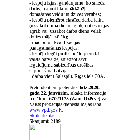
- iespēju izjust gandarījumu, ko sniedz
darbs, mainot likumpārkāpēju
domāšanas veidu un dzīves vērtības;
- iespēju piemērot elastīgu darba laiku
(uzsākot darba dienu agrāk, doties mājās
agrāk vai, uzsākot darba dienu vēlāk,
doties mājās vēlāk);
- mācību un kvalifikācijas
paaugstināšanas iespējas;
- iespēju iegūt profesionālo pieredzi
valsts pārvaldē, sniedzot savu
ieguldījumu sabiedrības drošības
stiprināšanā Latvijā;
- darba vietu Salaspilī, Rīgas ielā 30A.
Pretendentiem pieteikties
līdz 2020.
gada 22. janvārim
, sīkāka informācija
pa tālruni
67021178 (Zane Dzērve)
vai
Valsts probācijas dienesta mājas lapā
www.vpd.gov.lv
.
Skatīt detaļas
Skatījumi: 2189