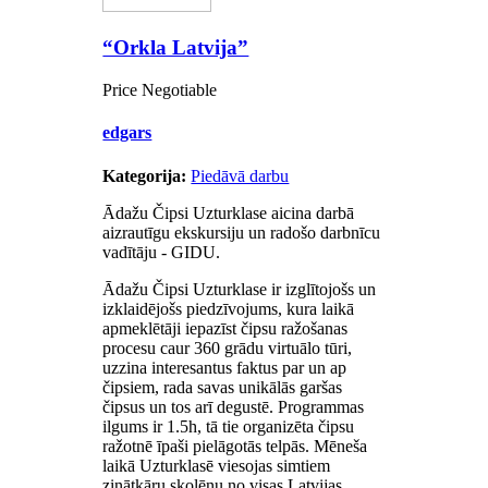
“Orkla Latvija”
Price Negotiable
edgars
Kategorija:
Piedāvā darbu
Ādažu Čipsi Uzturklase aicina darbā
aizrautīgu ekskursiju un radošo darbnīcu
vadītāju - GIDU.
Ādažu Čipsi Uzturklase ir izglītojošs un
izklaidējošs piedzīvojums, kura laikā
apmeklētāji iepazīst čipsu ražošanas
procesu caur 360 grādu virtuālo tūri,
uzzina interesantus faktus par un ap
čipsiem, rada savas unikālās garšas
čipsus un tos arī degustē. Programmas
ilgums ir 1.5h, tā tie organizēta čipsu
ražotnē īpaši pielāgotās telpās. Mēneša
laikā Uzturklasē viesojas simtiem
zinātkāru skolēnu no visas Latvijas.