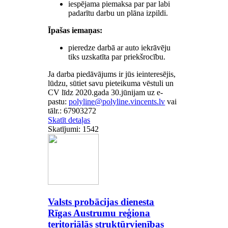
iespējama piemaksa par par labi
padarītu darbu un plāna izpildi.
Īpašas iemaņas:
pieredze darbā ar auto iekrāvēju
tiks uzskatīta par priekšrocību.
Ja darba piedāvājums ir jūs ieinteresējis,
lūdzu, sūtiet savu pieteikuma vēstuli un
CV līdz 2020.gada 30.jūnijam uz e-
pastu:
vai
tālr.: 67903272
Skatīt detaļas
Skatījumi: 1542
Valsts probācijas dienesta
Rīgas Austrumu reģiona
teritoriālās struktūrvienības