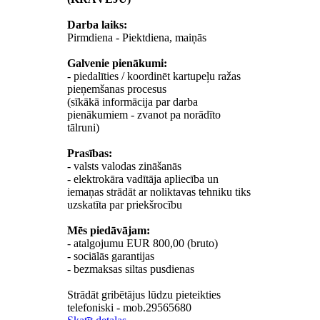
Darba laiks:
Pirmdiena - Piektdiena, maiņās
Galvenie pienākumi:
- piedalīties / koordinēt kartupeļu ražas
pieņemšanas procesus
(sīkākā informācija par darba
pienākumiem - zvanot pa norādīto
tālruni)
Prasības:
- valsts valodas zināšanās
- elektrokāra vadītāja apliecība un
iemaņas strādāt ar noliktavas tehniku tiks
uzskatīta par priekšrocību
Mēs piedāvājam:
- atalgojumu EUR 800,00 (bruto)
- sociālās garantijas
- bezmaksas siltas pusdienas
Strādāt gribētājus lūdzu pieteikties
telefoniski - mob.29565680