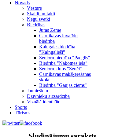
Novads
Vēsture
Skaitļi un fakti
Nēģu svētki
Biedrības
Jūras Zeme
Carnikavas invalīdu
biedrība
Kalngales biedrība
"Kalngalieši"
Senioru biedrība "Paeglis"
Biedrība "Nākotnes iela"
Senioru klubs "Senči"
Carnikavas makšķerēšanas
skola
Biedrība "Gaujas ciems"
Jauniešiem
Dzīvnieku aizsardzība
Vizuālā identitāte
Sports
Tūrisms
Sludinājumu saraksts