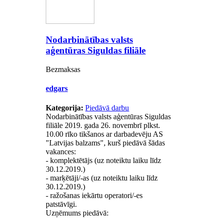
Nodarbinātības valsts
aģentūras Siguldas filiāle
Bezmaksas
edgars
Kategorija:
Piedāvā darbu
Nodarbinātības valsts aģentūras Siguldas
filiāle 2019. gada 26. novembrī plkst.
10.00 rīko tikšanos ar darbadevēju AS
"Latvijas balzams", kurš piedāvā šādas
vakances:
- komplektētājs (uz noteiktu laiku līdz
30.12.2019.)
- marķētāji/-as (uz noteiktu laiku līdz
30.12.2019.)
- ražošanas iekārtu operatori/-es
patstāvīgi.
Uzņēmums piedāvā: