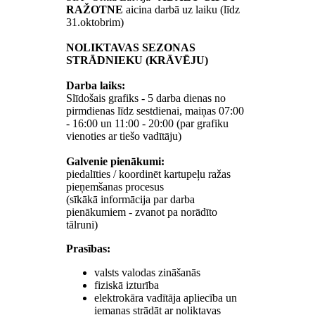
RAŽOTNE
aicina darbā uz laiku (līdz
31.oktobrim)
NOLIKTAVAS SEZONAS
STRĀDNIEKU (KRĀVĒJU)
Darba laiks:
Slīdošais grafiks - 5 darba dienas no
pirmdienas līdz sestdienai, maiņas 07:00
- 16:00 un 11:00 - 20:00 (par grafiku
vienoties ar tiešo vadītāju)
Galvenie pienākumi:
piedalīties / koordinēt kartupeļu ražas
pieņemšanas procesus
(sīkākā informācija par darba
pienākumiem - zvanot pa norādīto
tālruni)
Prasības:
valsts valodas zināšanās
fiziskā izturība
elektrokāra vadītāja apliecība un
iemaņas strādāt ar noliktavas