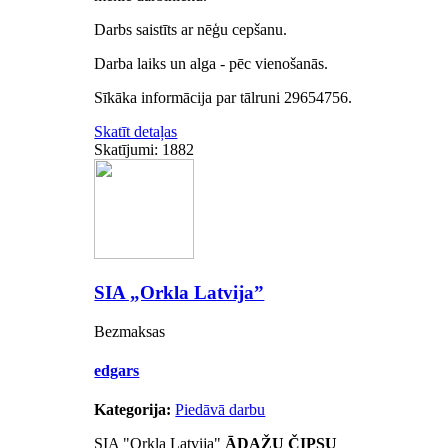
Darbs saistīts ar nēģu cepšanu.
Darba laiks un alga - pēc vienošanās.
Sīkāka informācija par tālruni 29654756.
Skatīt detaļas
Skatījumi: 1882
SIA „Orkla Latvija”
Bezmaksas
edgars
Kategorija:
Piedāvā darbu
SIA "Orkla Latvija"
ĀDAŽU ČIPSU