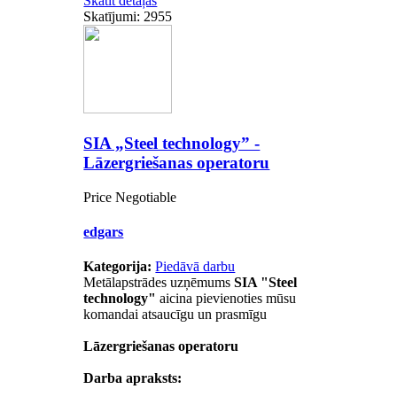
Skatīt detaļas
Skatījumi: 2955
SIA „Steel technology” -
Lāzergriešanas operatoru
Price Negotiable
edgars
Kategorija:
Piedāvā darbu
Metālapstrādes uzņēmums
SIA "Steel
technology"
aicina pievienoties mūsu
komandai atsaucīgu un prasmīgu
Lāzergriešanas operatoru
Darba apraksts: