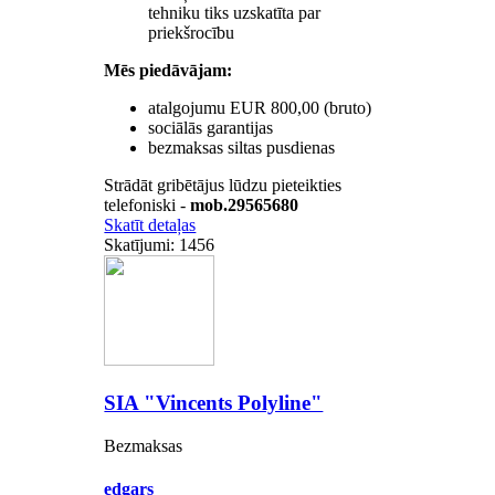
tehniku tiks uzskatīta par
priekšrocību
Mēs piedāvājam:
atalgojumu EUR 800,00 (bruto)
sociālās garantijas
bezmaksas siltas pusdienas
Strādāt gribētājus lūdzu pieteikties
telefoniski -
mob.29565680
Skatīt detaļas
Skatījumi: 1456
SIA "Vincents Polyline"
Bezmaksas
edgars