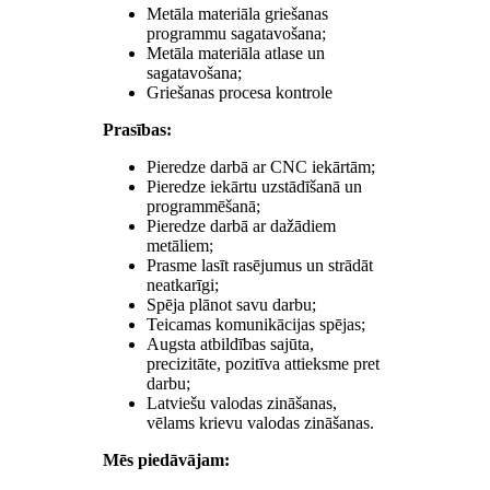
Metāla materiāla griešanas
programmu sagatavošana;
Metāla materiāla atlase un
sagatavošana;
Griešanas procesa kontrole
Prasības:
Pieredze darbā ar CNC iekārtām;
Pieredze iekārtu uzstādīšanā un
programmēšanā;
Pieredze darbā ar dažādiem
metāliem;
Prasme lasīt rasējumus un strādāt
neatkarīgi;
Spēja plānot savu darbu;
Teicamas komunikācijas spējas;
Augsta atbildības sajūta,
precizitāte, pozitīva attieksme pret
darbu;
Latviešu valodas zināšanas,
vēlams krievu valodas zināšanas.
Mēs piedāvājam: