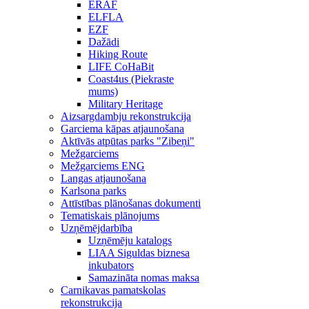
ERAF
ELFLA
EZF
Dažādi
Hiking Route
LIFE CoHaBit
Coast4us (Piekraste
mums)
Military Heritage
Aizsargdambju rekonstrukcija
Garciema kāpas atjaunošana
Aktīvās atpūtas parks "Zibeņi"
Mežgarciems
Mežgarciems ENG
Langas atjaunošana
Karlsona parks
Attīstības plānošanas dokumenti
Tematiskais plānojums
Uzņēmējdarbība
Uzņēmēju katalogs
LIAA Siguldas biznesa
inkubators
Samazināta nomas maksa
Carnikavas pamatskolas
rekonstrukcija