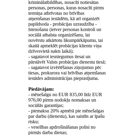
kriminālatbildības, nosacīti notiesātas
personas, personas, kuras nosacīti pirms
termiņa atbrīvotas no brīvības
atņemšanas iestādēm, kā arī organizēt
papildsoda - probācijas uzraudzība -
īstenošanu (ietver personas kontroli un
sociālā atbalsta organizēšanu, lai
novērstu atkārtotu likumpārkāpumu, tai
skaitā apmeklēt probācijas klientu viņa
dzīvesvietā nakts laikā);
- sagatavot iesniegumus tiesai un
pārstāvēt Valsts probācijas dienestu tiesā;
- sagatavot izvērtēšanas ziņojumus pēc
tiesas, prokurora vai brīvības atņemšanas
iestādes administrācijas pieprasījuma.
Piedāvājam:
- mēnešalgu no EUR 835,00 līdz EUR
976,00 pirms nodokļu nomaksas un
sociālās garantijas;
- piemaksu 20% apmērā pie mēnešalgas
par darbu (dienestu), kas saistīts ar īpašu
risku;
- veselības apdrošināšanas polisi no
pirmās darba dienas;