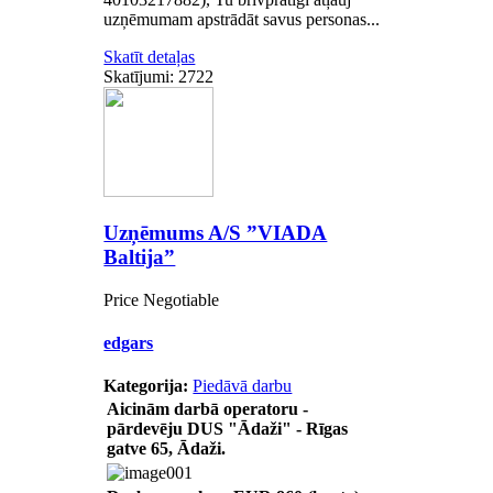
uzņēmumam apstrādāt savus personas...
Skatīt detaļas
Skatījumi: 2722
Uzņēmums A/S ”VIADA
Baltija”
Price Negotiable
edgars
Kategorija:
Piedāvā darbu
Aicinām darbā operatoru -
pārdevēju DUS "Ādaži" - Rīgas
gatve 65, Ādaži.