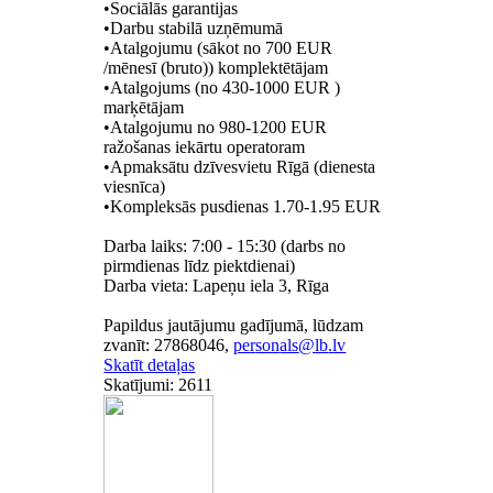
•Sociālās garantijas
•Darbu stabilā uzņēmumā
•Atalgojumu (sākot no 700 EUR
/mēnesī (bruto)) komplektētājam
•Atalgojums (no 430-1000 EUR )
marķētājam
•Atalgojumu no 980-1200 EUR
ražošanas iekārtu operatoram
•Apmaksātu dzīvesvietu Rīgā (dienesta
viesnīca)
•Kompleksās pusdienas 1.70-1.95 EUR
Darba laiks: 7:00 - 15:30 (darbs no
pirmdienas līdz piektdienai)
Darba vieta: Lapeņu iela 3, Rīga
Papildus jautājumu gadījumā, lūdzam
zvanīt: 27868046,
Skatīt detaļas
Skatījumi: 2611