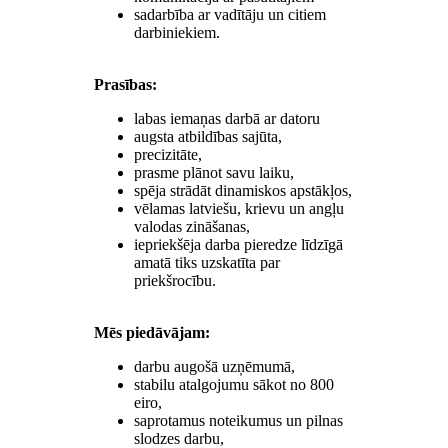
sadarbība ar vadītāju un citiem
darbiniekiem.
Prasības:
labas iemaņas darbā ar datoru
augsta atbildības sajūta,
precizitāte,
prasme plānot savu laiku,
spēja strādāt dinamiskos apstākļos,
vēlamas latviešu, krievu un angļu
valodas zināšanas,
iepriekšēja darba pieredze līdzīgā
amatā tiks uzskatīta par
priekšrocību.
Mēs piedāvājam:
darbu augošā uzņēmumā,
stabilu atalgojumu sākot no 800
eiro,
saprotamus noteikumus un pilnas
slodzes darbu,