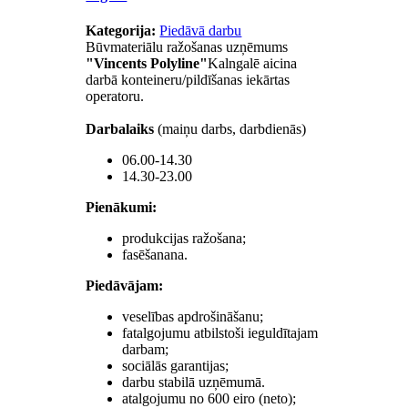
Kategorija:
Piedāvā darbu
Būvmateriālu ražošanas uzņēmums
"Vincents Polyline"
Kalngalē aicina
darbā konteineru/pildīšanas iekārtas
operatoru.
Darbalaiks
(maiņu darbs, darbdienās)
06.00-14.30
14.30-23.00
Pienākumi:
produkcijas ražošana;
fasēšanana.
Piedāvājam:
veselības apdrošināšanu;
fatalgojumu atbilstoši ieguldītajam
darbam;
sociālās garantijas;
darbu stabilā uzņēmumā.
atalgojumu no 600 eiro (neto);