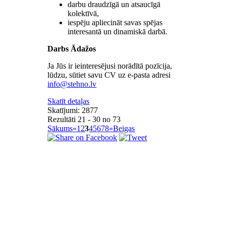
darbu draudzīgā un atsaucīgā
kolektīvā,
iespēju apliecināt savas spējas
interesantā un dinamiskā darbā.
Darbs Ādažos
Ja Jūs ir ieinteresējusi norādītā pozīcija,
lūdzu, sūtiet savu CV uz e-pasta adresi
Skatīt detaļas
Skatījumi: 2877
Rezultāti 21 - 30 no 73
Sākums
«
1
2
3
4
5
6
7
8
»
Beigas