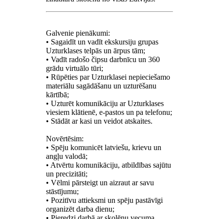
Galvenie pienākumi:
• Sagaidīt un vadīt ekskursiju grupas
Uzturklases telpās un ārpus tām;
• Vadīt radošo čipsu darbnīcu un 360
grādu virtuālo tūri;
• Rūpēties par Uzturklasei nepieciešamo
materiālu sagādāšanu un uzturēšanu
kārtībā;
• Uzturēt komunikāciju ar Uzturklases
viesiem klātienē, e-pastos un pa telefonu;
• Stādāt ar kasi un veidot atskaites.
Novērtēsim:
• Spēju komunicēt latviešu, krievu un
angļu valodā;
• Atvērtu komunikāciju, atbildības sajūtu
un precizitāti;
• Vēlmi pārsteigt un aizraut ar savu
stāstījumu;
• Pozitīvu attieksmi un spēju pastāvīgi
organizēt darba dienu;
• Pieredzi darbā ar skolēnu vecuma