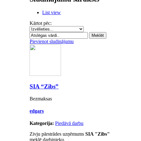
List view
Kārtot pēc:
Pievienot sludinājumu
SIA “Zibs”
Bezmaksas
edgars
Kategorija:
Piedāvā darbu
Zivju pārstrādes uzņēmums
SIA "Zibs"
meklē darbinieku.