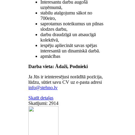
Interesantu darbu augošā
uzņēmumā,
stabilu atalgojumu sākot no
700eiro,
saprotamus noteikumus un pilnas
slodzes darbu,
darbu draudzīgā un atsaucīgā
kolektīvā,
iespēju apliecināt savas spējas
interesantā un dinamiskā darbā.
apmācības
Darba vieta: Ādaži, Podnieki
Ja Jūs ir ieinteresējusi norādītā pozīcija,
lūdzu, sūtiet savu CV uz e-pasta adresi
Skatīt detaļas
Skatījumi: 2914