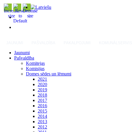
JAUNUMI
PAŠVALDĪBA
PAKALPOJUMI
KOMUNĀLSERVI
Jaunumi
Pašvaldība
Komitejas
Komisijas
Domes sēdes un lēmumi
2021
2020
2019
2018
2017
2016
2015
2014
2013
2012