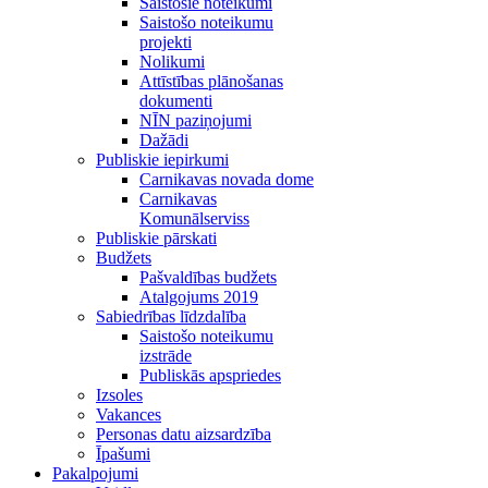
Saistošie noteikumi
Saistošo noteikumu
projekti
Nolikumi
Attīstības plānošanas
dokumenti
NĪN paziņojumi
Dažādi
Publiskie iepirkumi
Carnikavas novada dome
Carnikavas
Komunālserviss
Publiskie pārskati
Budžets
Pašvaldības budžets
Atalgojums 2019
Sabiedrības līdzdalība
Saistošo noteikumu
izstrāde
Publiskās apspriedes
Izsoles
Vakances
Personas datu aizsardzība
Īpašumi
Pakalpojumi