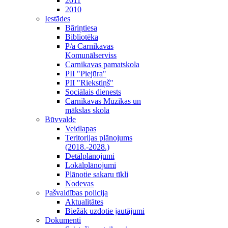
2011
2010
Iestādes
Bāriņtiesa
Bibliotēka
P/a Carnikavas
Komunālserviss
Carnikavas pamatskola
PII "Piejūra"
PII "Riekstiņš"
Sociālais dienests
Carnikavas Mūzikas un
mākslas skola
Būvvalde
Veidlapas
Teritorijas plānojums
(2018.-2028.)
Detālplānojumi
Lokālplānojumi
Plānotie sakaru tīkli
Nodevas
Pašvaldības policija
Aktualitātes
Biežāk uzdotie jautājumi
Dokumenti