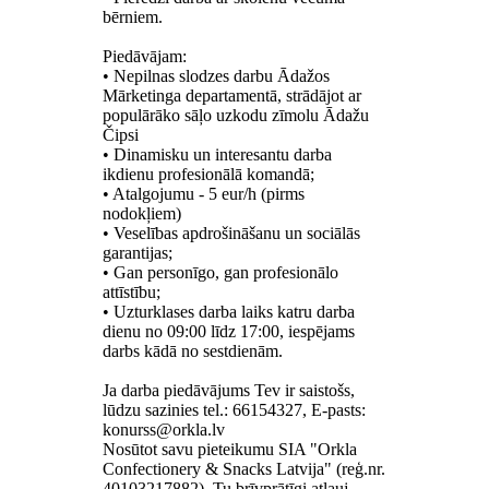
bērniem.
Piedāvājam:
• Nepilnas slodzes darbu Ādažos
Mārketinga departamentā, strādājot ar
populārāko sāļo uzkodu zīmolu Ādažu
Čipsi
• Dinamisku un interesantu darba
ikdienu profesionālā komandā;
• Atalgojumu - 5 eur/h (pirms
nodokļiem)
• Veselības apdrošināšanu un sociālās
garantijas;
• Gan personīgo, gan profesionālo
attīstību;
• Uzturklases darba laiks katru darba
dienu no 09:00 līdz 17:00, iespējams
darbs kādā no sestdienām.
Ja darba piedāvājums Tev ir saistošs,
lūdzu sazinies tel.: 66154327, E-pasts:
Nosūtot savu pieteikumu SIA "Orkla
Confectionery & Snacks Latvija" (reģ.nr.
40103217882), Tu brīvprātīgi atļauj