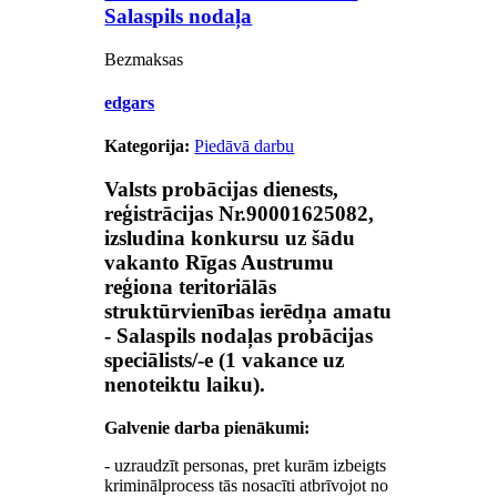
Salaspils nodaļa
Bezmaksas
edgars
Kategorija:
Piedāvā darbu
Valsts probācijas dienests,
reģistrācijas Nr.90001625082,
izsludina konkursu uz šādu
vakanto
Rīgas Austrumu
reģiona teritoriālās
struktūrvienības
ierēdņa amatu
-
Salaspils nodaļas
probācijas
speciālists/-e
(1 vakance uz
nenoteiktu laiku).
Galvenie darba pienākumi:
- uzraudzīt personas, pret kurām izbeigts
kriminālprocess tās nosacīti atbrīvojot no