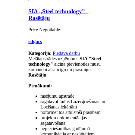
SIA „Steel technology” -
Rasētāju
Price Negotiable
edgars
Kategorija:
Piedāvā darbu
Metālapstrādes uzņēmums
SIA "Steel
technology"
aicina pievienoties mūsu
komandai atsaucīgu un prasmīgu
Rasētāju
Pienākumi:
rasējumu apstrāde
sagatavot failus Lāzergriešanas un
Locīšanas iekārtām
noformēt tos atbilstoši prasībām.
projektu dokumentācijas
sagatavošana
nepieciešamības gadījumā
komunikācija ar pasūtītājiem