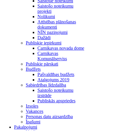
Saistošie noteikumi
Saistošo noteikumu
projekti
Nolikumi
Attīstības plānošanas
dokumenti
NĪN paziņojumi
Dažādi
Publiskie iepirkumi
Carnikavas novada dome
Carnikavas
Komunālserviss
Publiskie pārskati
Budžets
Pašvaldības budžets
Atalgojums 2019
Sabiedrības līdzdalība
Saistošo noteikumu
izstrāde
Publiskās apspriedes
Izsoles
Vakances
Personas datu aizsardzība
Īpašumi
Pakalpojumi