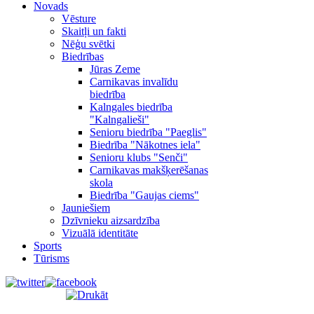
Novads
Vēsture
Skaitļi un fakti
Nēģu svētki
Biedrības
Jūras Zeme
Carnikavas invalīdu
biedrība
Kalngales biedrība
"Kalngalieši"
Senioru biedrība "Paeglis"
Biedrība "Nākotnes iela"
Senioru klubs "Senči"
Carnikavas makšķerēšanas
skola
Biedrība "Gaujas ciems"
Jauniešiem
Dzīvnieku aizsardzība
Vizuālā identitāte
Sports
Tūrisms