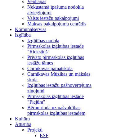
Veidlapas
Nekustamā īpašuma nodokļa
atvieglojumi
Valsts iestāžu pakalpojumi
Maksas pakalpojumu cenrādis
Komunālserviss
Izglītība
Izglītības nodaļa
Pirmsskolas izglītības iestāde
"Riekstiņš"
Privāto pirmsskolas izglītības
iestāžu tāmes
Carnikavas pamatskola
Carnikavas Mūzikas un mākslas
skola
Izglītības iestāžu pašnovērtējuma
ziņojumi
Pirmsskolas izglītības iestāde
"Piejūra"
Bērnu rinda uz pašvaldības
pirmskolas izglītības iestādēm
Kultūra
Attīstība
Projekti
ESF