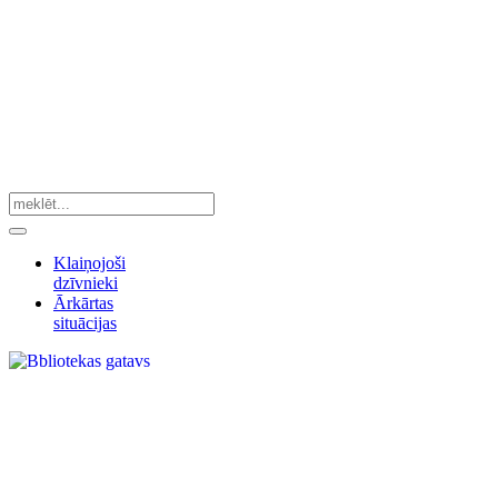
Klaiņojoši
dzīvnieki
Ārkārtas
situācijas