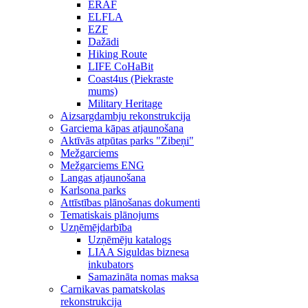
ERAF
ELFLA
EZF
Dažādi
Hiking Route
LIFE CoHaBit
Coast4us (Piekraste
mums)
Military Heritage
Aizsargdambju rekonstrukcija
Garciema kāpas atjaunošana
Aktīvās atpūtas parks "Zibeņi"
Mežgarciems
Mežgarciems ENG
Langas atjaunošana
Karlsona parks
Attīstības plānošanas dokumenti
Tematiskais plānojums
Uzņēmējdarbība
Uzņēmēju katalogs
LIAA Siguldas biznesa
inkubators
Samazināta nomas maksa
Carnikavas pamatskolas
rekonstrukcija