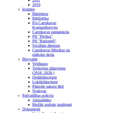
2011
2010
Iestādes
Bāriņtiesa
Bibliotēka
P/a Carnikavas
Komunālserviss
Carnikavas pamatskola
PII "Piejūra"
PII "Riekstiņš"
Sociālais dienests
Carnikavas Mūzikas un
mākslas skola
Būvvalde
Veidlapas
Teritorijas plānojums
(2018.-2028.)
Detālplānojumi
Lokālplānojumi
Plānotie sakaru tīkli
Nodevas
Pašvaldības policija
Aktualitātes
Biežāk uzdotie jautājumi
Dokumenti