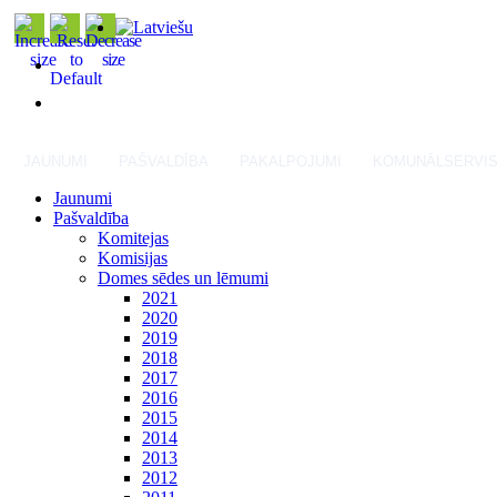
JAUNUMI
PAŠVALDĪBA
PAKALPOJUMI
KOMUNĀLSERVI
Jaunumi
Pašvaldība
Komitejas
Komisijas
Domes sēdes un lēmumi
2021
2020
2019
2018
2017
2016
2015
2014
2013
2012