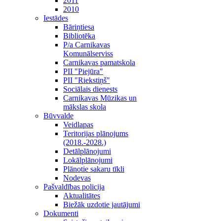
2011
2010
Iestādes
Bāriņtiesa
Bibliotēka
P/a Carnikavas
Komunālserviss
Carnikavas pamatskola
PII "Piejūra"
PII "Riekstiņš"
Sociālais dienests
Carnikavas Mūzikas un
mākslas skola
Būvvalde
Veidlapas
Teritorijas plānojums
(2018.-2028.)
Detālplānojumi
Lokālplānojumi
Plānotie sakaru tīkli
Nodevas
Pašvaldības policija
Aktualitātes
Biežāk uzdotie jautājumi
Dokumenti