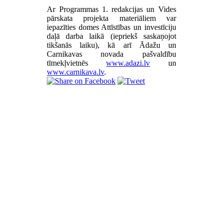
Ar Programmas 1. redakcijas un Vides
pārskata projekta materiāliem var
iepazīties domes Attīstības un investīciju
daļā darba laikā (iepriekš saskaņojot
tikšanās laiku), kā arī Ādažu un
Carnikavas novada pašvaldību
tīmekļvietnēs
www.adazi.lv
un
www.carnikava.lv
.