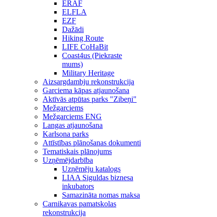
ERAF
ELFLA
EZF
Dažādi
Hiking Route
LIFE CoHaBit
Coast4us (Piekraste
mums)
Military Heritage
Aizsargdambju rekonstrukcija
Garciema kāpas atjaunošana
Aktīvās atpūtas parks "Zibeņi"
Mežgarciems
Mežgarciems ENG
Langas atjaunošana
Karlsona parks
Attīstības plānošanas dokumenti
Tematiskais plānojums
Uzņēmējdarbība
Uzņēmēju katalogs
LIAA Siguldas biznesa
inkubators
Samazināta nomas maksa
Carnikavas pamatskolas
rekonstrukcija