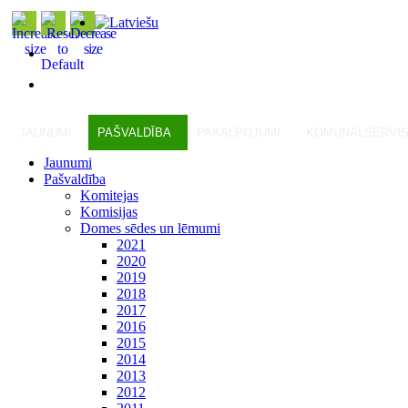
JAUNUMI
PAŠVALDĪBA
PAKALPOJUMI
KOMUNĀLSERVI
Jaunumi
Pašvaldība
Komitejas
Komisijas
Domes sēdes un lēmumi
2021
2020
2019
2018
2017
2016
2015
2014
2013
2012