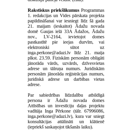
Rakstiskus priekšlikumus
Programmas
1. redakcijas un Vides pārskata projekta
papildināšanai var iesniegt līdz šā gada
21. maijam (ieskaitot) Ādažu novada
domē Gaujas ielā 33A Ādažos, Ādažu
nov., LV-2164, ievietojot domes
pastkastītē pie ieejas durvīm, vai
elektroniski sūtot uz
līdz 21. maija
plkst. 23.59. Fiziskām personām obligāti
jānorāda vārds, uzvārds, dzīvesvietas
adrese un tālruņa numurs. Juridiskām
personām jānorāda reģistrācijas numurs,
juridiskā adrese un darbības vietas
adrese.
Par sabiedrības līdzdalību atbildīgā
persona ir Ādažu novada domes
Attīstības un investīciju daļas projektu
vadītāja Inga Pērkone (tālr. 67996086,
), kura var sniegt
konsultācijas attālināti un klātienē
(iepriekš saskaņojot tikšanās laiku).