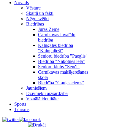
Novads
Vēsture
Skaitļi un fakti
Nēģu svētki
Biedrības
Jūras Zeme
Carnikavas invalīdu
biedrība
Kalngales biedrība
"Kalngalieši"
Senioru biedrība "Paeglis"
Biedrība "Nākotnes iela"
Senioru klubs "Senči"
Carnikavas makšķerēšanas
skola
Biedrība "Gaujas ciems"
Jauniešiem
Dzīvnieku aizsardzība
Vizuālā identitāte
Sports
Tūrisms