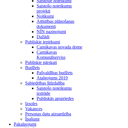
Saistošie noteikumi
Saistošo noteikumu
projekti
Nolikumi
Attīstības plānošanas
dokumenti
NĪN paziņojumi
Dažādi
Publiskie iepirkumi
Carnikavas novada dome
Carnikavas
Komunālserviss
Publiskie pārskati
Budžets
Pašvaldības budžets
Atalgojums 2019
Sabiedrības līdzdalība
Saistošo noteikumu
izstrāde
Publiskās apspriedes
Izsoles
Vakances
Personas datu aizsardzība
Īpašumi
Pakalpojumi