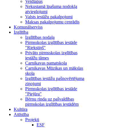
Veidlapas
Nekustamā īpašuma nodokļa
atvieglojumi
Valsts iestāžu pakalpojumi
Maksas pakalpojumu cenrādis
Komunālserviss
Izglītība
Izglītības nodaļa
Pirmsskolas izglītības iestāde
"Riekstiņš"
Privāto pirmsskolas izglītības
iestāžu tāmes
Carnikavas pamatskola
Carnikavas Mūzikas un mākslas
skola
Izglītības iestāžu pašnovērtējuma
ziņojumi
Pirmsskolas izglītības iestāde
"Piejūra"
Bērnu rinda uz pašvaldības
pirmskolas izglītības iestādēm
Kultūra
Attīstība
Projekti
ESF