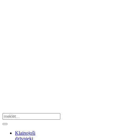
Klaiņojoši
dzīvnieki