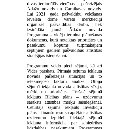
divas teritoriālās vienības – pašreizējais
Ādažu novads un Carnikavas novads.
Lai 2021. gada pašvaldību vēlēšanās
ievēlētā dome varētu mērķtiecīgi
organizēt pašvaldības darbu, tiek
izstrādāta jaunā Ādažu novada
Programma – vidēja termiņa plānošanas
dokuments, kurā noteiktas prioritātes un
pasākumu kopums turpmākajiem
septiņiem gadiem pašvaldības attīstības
stratēģijas īstenošanai.
Programmu veido pieci sējumi, kā arī
Vides pārskats. Pirmajā sējumā iekļauta
novada pašreizējās situācijas un to
ietekmējošo faktoru analīze. Otrajā
sējumā iekļauta novada attīstības vīzija,
mērķi un prioritātes. Trešajā sējumā
iekļauts Rīcības plāns – uzdevumu
saraksts attīstības mērķu sasniegšanai.
Ceturtajā sējumā iekļauts Investīciju
plāns – finanšu resursu aprēķins attīstības
uzdevumu izpildei. Piektajā sējumā
iekļauta informācija par sabiedrības
līdzdalības pasākumiem Programmas