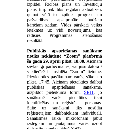
izpildei. Rīcības plāns un Investīciju
plāns turpmāk tiks regulāri aktualizēti,
ņemot vērā to izpildes progresu un
pašvaldības apstiprināto budžetu
kārtējam gadam. Vides pārskatā veikts
ietekmes uz vidi novērtējums, kas
radīsies Programmas īstenošanas
rezultātā.
Publiskās apspriešanas sanāksme
notiks neklātienē “Zoom” platformā
šā gada 29. aprīlī plkst. 18.00.
Aicinām
savlaicīgi pārliecināties, vai jūsu datorā /
viedierīcē ir instalēta “Zoom” lietotne.
Pievienoties pasākumam varēs, sākot no
plkst. 17.45. Aicinām pieteikties dalībai
publiskās apspriešanas sanāksmē,
aizpildot pieteikuma formu
ŠEIT
, jo
sanāksmē varēs piedalīties tikai
identificētas un reģistrētas personas.
Saite uz sanāksmi tiks nosūtīta
reģistrētajiem dalībniekiem individuāli.
Sanāksmes laikā mikrofonam jābūt
izslēgtam un jautājumus varēs uzdot
diskusiju paneļa veidnē (čatā).