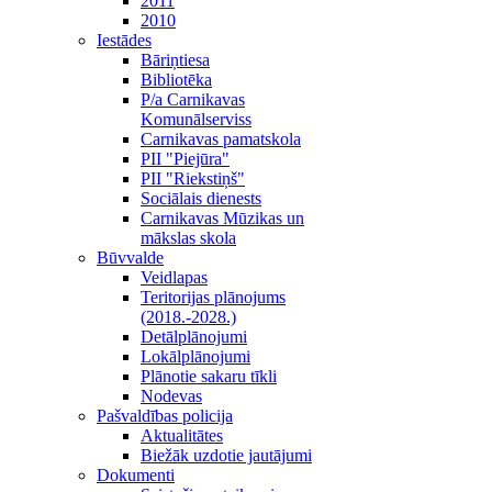
2011
2010
Iestādes
Bāriņtiesa
Bibliotēka
P/a Carnikavas
Komunālserviss
Carnikavas pamatskola
PII "Piejūra"
PII "Riekstiņš"
Sociālais dienests
Carnikavas Mūzikas un
mākslas skola
Būvvalde
Veidlapas
Teritorijas plānojums
(2018.-2028.)
Detālplānojumi
Lokālplānojumi
Plānotie sakaru tīkli
Nodevas
Pašvaldības policija
Aktualitātes
Biežāk uzdotie jautājumi
Dokumenti