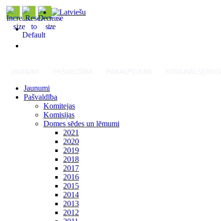
JAUNUMI
PAŠVALDĪBA
PAKALPOJUMI
KOMUNĀLSERVI
Jaunumi
Pašvaldība
Komitejas
Komisijas
Domes sēdes un lēmumi
2021
2020
2019
2018
2017
2016
2015
2014
2013
2012