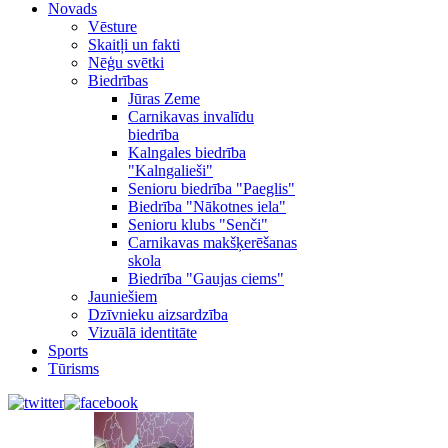
Novads
Vēsture
Skaitļi un fakti
Nēģu svētki
Biedrības
Jūras Zeme
Carnikavas invalīdu
biedrība
Kalngales biedrība
"Kalngalieši"
Senioru biedrība "Paeglis"
Biedrība "Nākotnes iela"
Senioru klubs "Senči"
Carnikavas makšķerēšanas
skola
Biedrība "Gaujas ciems"
Jauniešiem
Dzīvnieku aizsardzība
Vizuālā identitāte
Sports
Tūrisms