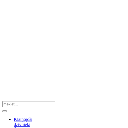
Klaiņojoši
dzīvnieki