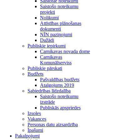
Saistošie noteikumi
Saistošo noteikumu
projekti
Nolikumi
Attīstības plānošanas
dokumenti
NĪN paziņojumi
Dažādi
Publiskie iepirkumi
Carnikavas novada dome
Carnikavas
Komunālserviss
Publiskie pārskati
Budžets
Pašvaldības budžets
Atalgojums 2019
Sabiedrības līdzdalība
Saistošo noteikumu
izstrāde
Publiskās apspriedes
Izsoles
Vakances
Personas datu aizsardzība
Īpašumi
Pakalpojumi