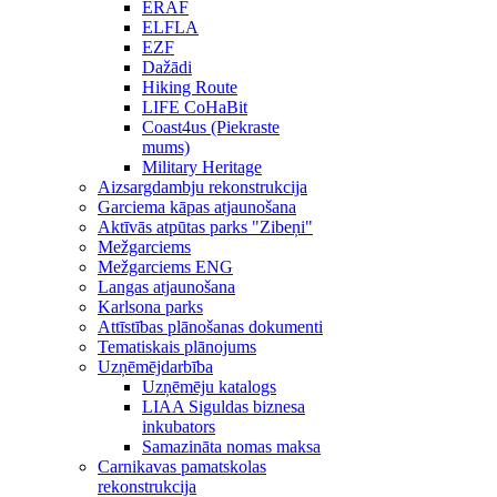
ERAF
ELFLA
EZF
Dažādi
Hiking Route
LIFE CoHaBit
Coast4us (Piekraste
mums)
Military Heritage
Aizsargdambju rekonstrukcija
Garciema kāpas atjaunošana
Aktīvās atpūtas parks "Zibeņi"
Mežgarciems
Mežgarciems ENG
Langas atjaunošana
Karlsona parks
Attīstības plānošanas dokumenti
Tematiskais plānojums
Uzņēmējdarbība
Uzņēmēju katalogs
LIAA Siguldas biznesa
inkubators
Samazināta nomas maksa
Carnikavas pamatskolas
rekonstrukcija