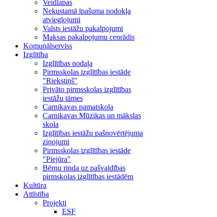
Veidlapas
Nekustamā īpašuma nodokļa
atvieglojumi
Valsts iestāžu pakalpojumi
Maksas pakalpojumu cenrādis
Komunālserviss
Izglītība
Izglītības nodaļa
Pirmsskolas izglītības iestāde
"Riekstiņš"
Privāto pirmsskolas izglītības
iestāžu tāmes
Carnikavas pamatskola
Carnikavas Mūzikas un mākslas
skola
Izglītības iestāžu pašnovērtējuma
ziņojumi
Pirmsskolas izglītības iestāde
"Piejūra"
Bērnu rinda uz pašvaldības
pirmskolas izglītības iestādēm
Kultūra
Attīstība
Projekti
ESF