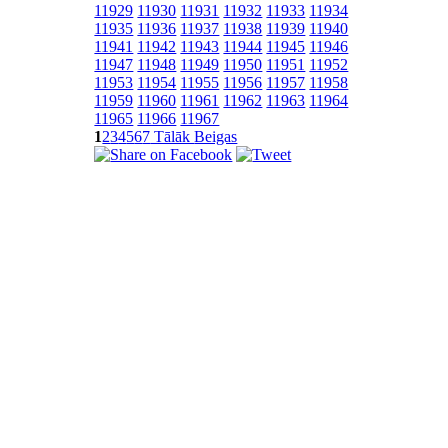
11929
11930
11931
11932
11933
11934
11935
11936
11937
11938
11939
11940
11941
11942
11943
11944
11945
11946
11947
11948
11949
11950
11951
11952
11953
11954
11955
11956
11957
11958
11959
11960
11961
11962
11963
11964
11965
11966
11967
1
2
3
4
5
6
7
Tālāk
Beigas