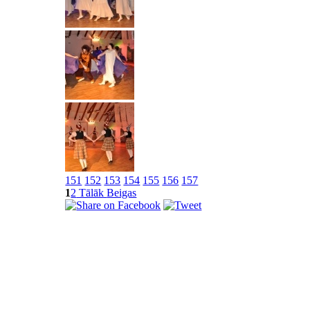
151
152
153
154
155
156
157
1
2
Tālāk
Beigas