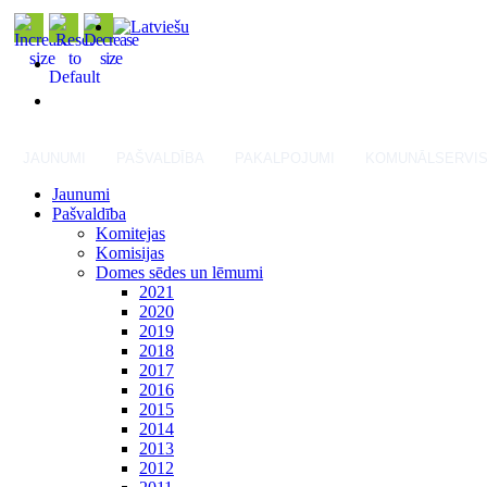
JAUNUMI
PAŠVALDĪBA
PAKALPOJUMI
KOMUNĀLSERVI
Jaunumi
Pašvaldība
Komitejas
Komisijas
Domes sēdes un lēmumi
2021
2020
2019
2018
2017
2016
2015
2014
2013
2012