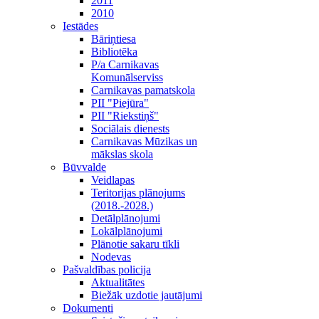
2011
2010
Iestādes
Bāriņtiesa
Bibliotēka
P/a Carnikavas
Komunālserviss
Carnikavas pamatskola
PII "Piejūra"
PII "Riekstiņš"
Sociālais dienests
Carnikavas Mūzikas un
mākslas skola
Būvvalde
Veidlapas
Teritorijas plānojums
(2018.-2028.)
Detālplānojumi
Lokālplānojumi
Plānotie sakaru tīkli
Nodevas
Pašvaldības policija
Aktualitātes
Biežāk uzdotie jautājumi
Dokumenti