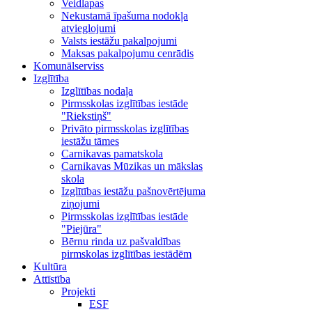
Veidlapas
Nekustamā īpašuma nodokļa
atvieglojumi
Valsts iestāžu pakalpojumi
Maksas pakalpojumu cenrādis
Komunālserviss
Izglītība
Izglītības nodaļa
Pirmsskolas izglītības iestāde
"Riekstiņš"
Privāto pirmsskolas izglītības
iestāžu tāmes
Carnikavas pamatskola
Carnikavas Mūzikas un mākslas
skola
Izglītības iestāžu pašnovērtējuma
ziņojumi
Pirmsskolas izglītības iestāde
"Piejūra"
Bērnu rinda uz pašvaldības
pirmskolas izglītības iestādēm
Kultūra
Attīstība
Projekti
ESF