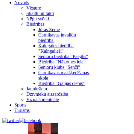
Novads
Vēsture
Skaitļi un fakti
Nēģu svētki
Biedrības
Jūras Zeme
Carnikavas invalīdu
biedrība
Kalngales biedrība
"Kalngalieši"
Senioru biedrība "Paeglis"
Biedrība "Nākotnes iela"
Senioru klubs "Senči"
Carnikavas makšķerēšanas
skola
Biedrība "Gaujas ciems"
Jauniešiem
Dzīvnieku aizsardzība
Vizuālā identitāte
Sports
Tūrisms