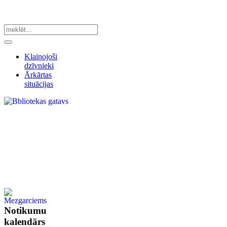
Klaiņojoši
dzīvnieki
Ārkārtas
situācijas
Notikumu
kalendārs