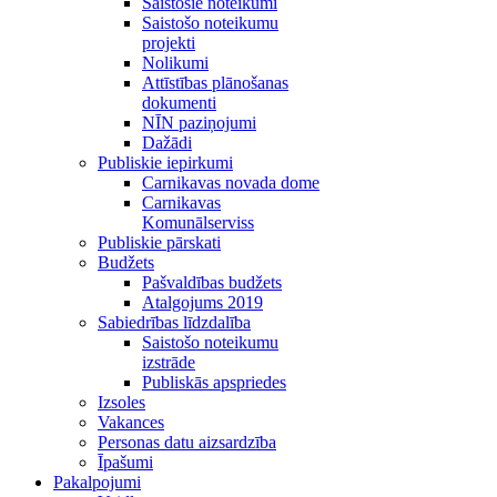
Saistošie noteikumi
Saistošo noteikumu
projekti
Nolikumi
Attīstības plānošanas
dokumenti
NĪN paziņojumi
Dažādi
Publiskie iepirkumi
Carnikavas novada dome
Carnikavas
Komunālserviss
Publiskie pārskati
Budžets
Pašvaldības budžets
Atalgojums 2019
Sabiedrības līdzdalība
Saistošo noteikumu
izstrāde
Publiskās apspriedes
Izsoles
Vakances
Personas datu aizsardzība
Īpašumi
Pakalpojumi