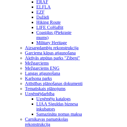
ERAF
ELFLA
EZF
Dažādi
Hiking Route
LIFE CoHaBit
Coast4us (Piekraste
mums)
Military Heritage
Aizsargdambju rekonstrukcija
Garciema kāpas atjaunošana
Aktīvās atpūtas parks "Zibeņi"
Mežgarciems
Mežgarciems ENG
Langas atjaunošana
Karlsona parks
Attīstības plānošanas dokumenti
Tematiskais plānojums
Uzņēmējdarbība
Uzņēmēju katalogs
LIAA Siguldas biznesa
inkubators
Samazināta nomas maksa
Carnikavas pamatskolas
rekonstrukcija