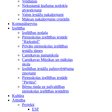
Veidlapas
Nekustamā īpašuma nodokļa
atvieglojumi
Valsts iestāžu pakalpojumi
Maksas pakalpojumu cenrādis
Komunālserviss
Izglītība
Izglītības nodaļa
Pirmsskolas izglītības iestāde
"Riekstiņš"
Privāto pirmsskolas izglītības
iestāžu tāmes
Carnikavas pamatskola
Carnikavas Mūzikas un mākslas
skola
Izglītības iestāžu pašnovērtējuma
ziņojumi
Pirmsskolas izglītības iestāde
"Piejūra"
Bērnu rinda uz pašvaldības
pirmskolas izglītības iestādēm
Kultūra
Attīstība
Projekti
ESF