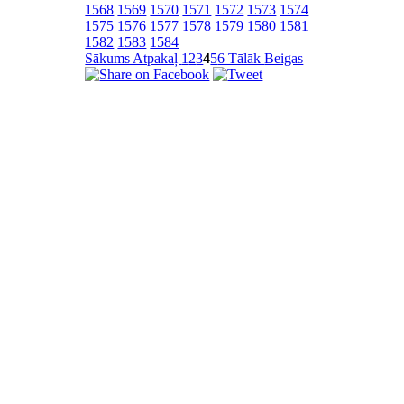
1568
1569
1570
1571
1572
1573
1574
1575
1576
1577
1578
1579
1580
1581
1582
1583
1584
Sākums
Atpakaļ
1
2
3
4
5
6
Tālāk
Beigas