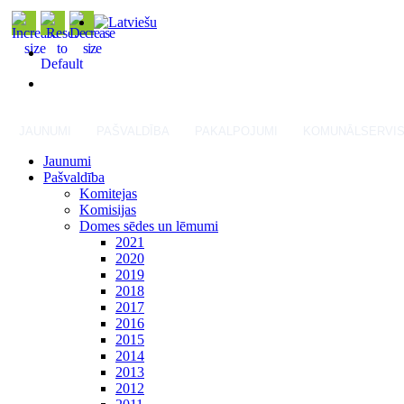
JAUNUMI
PAŠVALDĪBA
PAKALPOJUMI
KOMUNĀLSERVI
Jaunumi
Pašvaldība
Komitejas
Komisijas
Domes sēdes un lēmumi
2021
2020
2019
2018
2017
2016
2015
2014
2013
2012