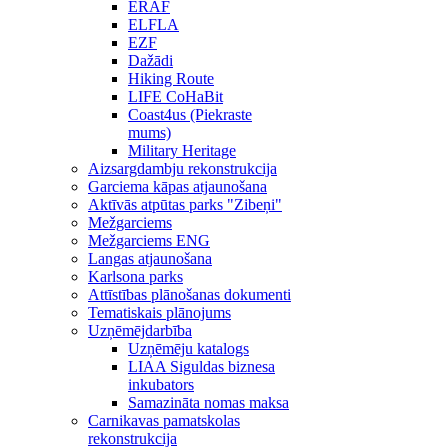
ERAF
ELFLA
EZF
Dažādi
Hiking Route
LIFE CoHaBit
Coast4us (Piekraste
mums)
Military Heritage
Aizsargdambju rekonstrukcija
Garciema kāpas atjaunošana
Aktīvās atpūtas parks "Zibeņi"
Mežgarciems
Mežgarciems ENG
Langas atjaunošana
Karlsona parks
Attīstības plānošanas dokumenti
Tematiskais plānojums
Uzņēmējdarbība
Uzņēmēju katalogs
LIAA Siguldas biznesa
inkubators
Samazināta nomas maksa
Carnikavas pamatskolas
rekonstrukcija