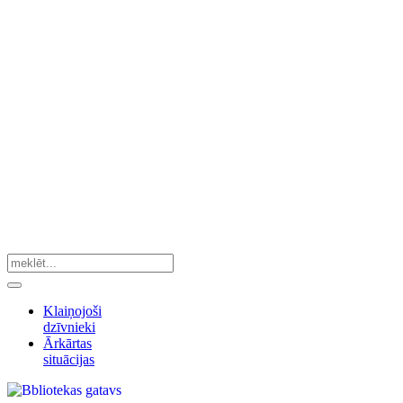
Klaiņojoši
dzīvnieki
Ārkārtas
situācijas