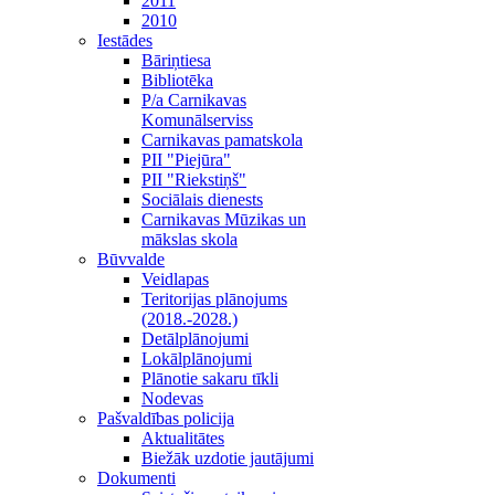
2011
2010
Iestādes
Bāriņtiesa
Bibliotēka
P/a Carnikavas
Komunālserviss
Carnikavas pamatskola
PII "Piejūra"
PII "Riekstiņš"
Sociālais dienests
Carnikavas Mūzikas un
mākslas skola
Būvvalde
Veidlapas
Teritorijas plānojums
(2018.-2028.)
Detālplānojumi
Lokālplānojumi
Plānotie sakaru tīkli
Nodevas
Pašvaldības policija
Aktualitātes
Biežāk uzdotie jautājumi
Dokumenti