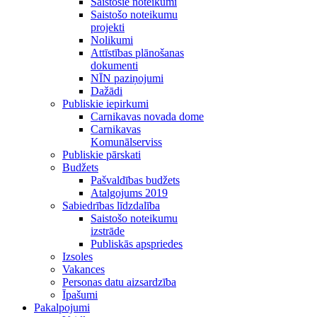
Saistošie noteikumi
Saistošo noteikumu
projekti
Nolikumi
Attīstības plānošanas
dokumenti
NĪN paziņojumi
Dažādi
Publiskie iepirkumi
Carnikavas novada dome
Carnikavas
Komunālserviss
Publiskie pārskati
Budžets
Pašvaldības budžets
Atalgojums 2019
Sabiedrības līdzdalība
Saistošo noteikumu
izstrāde
Publiskās apspriedes
Izsoles
Vakances
Personas datu aizsardzība
Īpašumi
Pakalpojumi