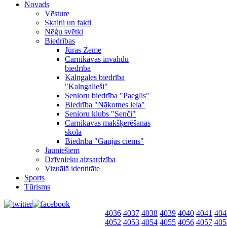
Novads
Vēsture
Skaitļi un fakti
Nēģu svētki
Biedrības
Jūras Zeme
Carnikavas invalīdu
biedrība
Kalngales biedrība
"Kalngalieši"
Senioru biedrība "Paeglis"
Biedrība "Nākotnes iela"
Senioru klubs "Senči"
Carnikavas makšķerēšanas
skola
Biedrība "Gaujas ciems"
Jauniešiem
Dzīvnieku aizsardzība
Vizuālā identitāte
Sports
Tūrisms
4036
4037
4038
4039
4040
4041
404
4052
4053
4054
4055
4056
4057
405