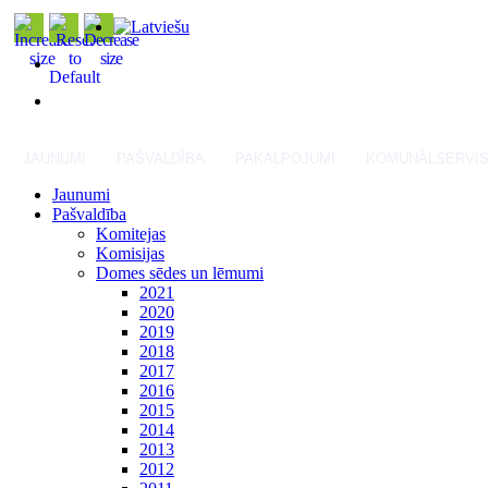
JAUNUMI
PAŠVALDĪBA
PAKALPOJUMI
KOMUNĀLSERVI
Jaunumi
Pašvaldība
Komitejas
Komisijas
Domes sēdes un lēmumi
2021
2020
2019
2018
2017
2016
2015
2014
2013
2012