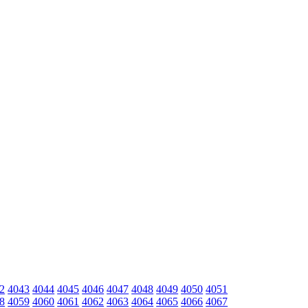
2
4043
4044
4045
4046
4047
4048
4049
4050
4051
8
4059
4060
4061
4062
4063
4064
4065
4066
4067