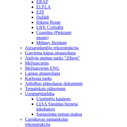
ERAF
ELFLA
EZF
Dažādi
Hiking Route
LIFE CoHaBit
Coast4us (Piekraste
mums)
Military Heritage
Aizsargdambju rekonstrukcija
Garciema kāpas atjaunošana
Aktīvās atpūtas parks "Zibeņi"
Mežgarciems
Mežgarciems ENG
Langas atjaunošana
Karlsona parks
Attīstības plānošanas dokumenti
Tematiskais plānojums
Uzņēmējdarbība
Uzņēmēju katalogs
LIAA Siguldas biznesa
inkubators
Samazināta nomas maksa
Carnikavas pamatskolas
rekonstrukcija