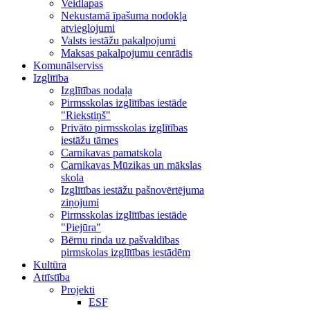
Veidlapas
Nekustamā īpašuma nodokļa
atvieglojumi
Valsts iestāžu pakalpojumi
Maksas pakalpojumu cenrādis
Komunālserviss
Izglītība
Izglītības nodaļa
Pirmsskolas izglītības iestāde
"Riekstiņš"
Privāto pirmsskolas izglītības
iestāžu tāmes
Carnikavas pamatskola
Carnikavas Mūzikas un mākslas
skola
Izglītības iestāžu pašnovērtējuma
ziņojumi
Pirmsskolas izglītības iestāde
"Piejūra"
Bērnu rinda uz pašvaldības
pirmskolas izglītības iestādēm
Kultūra
Attīstība
Projekti
ESF