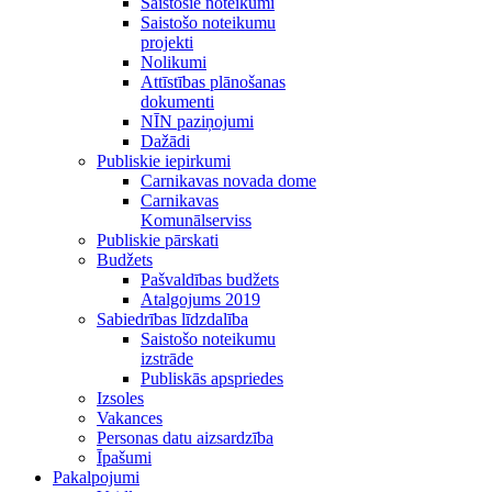
Saistošie noteikumi
Saistošo noteikumu
projekti
Nolikumi
Attīstības plānošanas
dokumenti
NĪN paziņojumi
Dažādi
Publiskie iepirkumi
Carnikavas novada dome
Carnikavas
Komunālserviss
Publiskie pārskati
Budžets
Pašvaldības budžets
Atalgojums 2019
Sabiedrības līdzdalība
Saistošo noteikumu
izstrāde
Publiskās apspriedes
Izsoles
Vakances
Personas datu aizsardzība
Īpašumi
Pakalpojumi