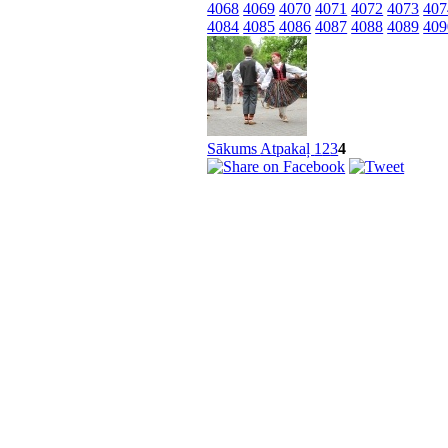
4068
4069
4070
4071
4072
4073
407
4084
4085
4086
4087
4088
4089
409
Sākums
Atpakaļ
1
2
3
4