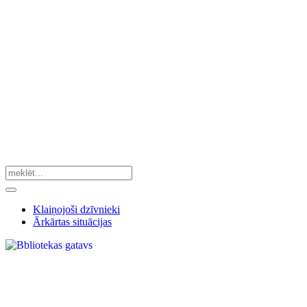
Klaiņojoši dzīvnieki
Ārkārtas situācijas