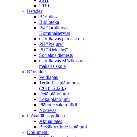
2011
2010
Iestādes
Bāriņtiesa
Bibliotēka
P/a Carnikavas
Komunālserviss
Carnikavas pamatskola
PII "Piejūra"
PII "Riekstiņš"
Sociālais dienests
Carnikavas Mūzikas un
mākslas skola
Būvvalde
Veidlapas
Teritorijas plānojums
(2018.-2028.)
Detālplānojumi
Lokālplānojumi
Plānotie sakaru tīkli
Nodevas
Pašvaldības policija
Aktualitātes
Biežāk uzdotie jautājumi
Dokumenti