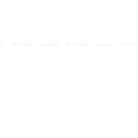
SS
IZGLĪTĪBA
KULTŪRA
ATTĪSTĪBA
NOVADS
SPORTS