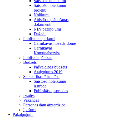
Saistošie noteikumi
Saistošo noteikumu
projekti
Nolikumi
Attīstības plānošanas
dokumenti
NĪN paziņojumi
Dažādi
Publiskie iepirkumi
Carnikavas novada dome
Carnikavas
Komunālserviss
Publiskie pārskati
Budžets
Pašvaldības budžets
Atalgojums 2019
Sabiedrības līdzdalība
Saistošo noteikumu
izstrāde
Publiskās apspriedes
Izsoles
Vakances
Personas datu aizsardzība
Īpašumi
Pakalpojumi