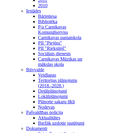
2011
2010
Iestādes
Bāriņtiesa
Bibliotēka
P/a Carnikavas
Komunālserviss
Carnikavas pamatskola
PII "Piejūra"
PII "Riekstiņš"
Sociālais dienests
Carnikavas Mūzikas un
mākslas skola
Būvvalde
Veidlapas
Teritorijas plānojums
(2018.-2028.)
Detālplānojumi
Lokālplānojumi
Plānotie sakaru tīkli
Nodevas
Pašvaldības policija
Aktualitātes
Biežāk uzdotie jautājumi
Dokumenti