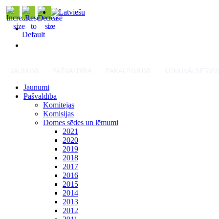
JAUNUMI
PAŠVALDĪBA
PAKALPOJUMI
KOMUNĀLSERVI
Jaunumi
Pašvaldība
Komitejas
Komisijas
Domes sēdes un lēmumi
2021
2020
2019
2018
2017
2016
2015
2014
2013
2012