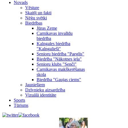
Novads
Vēsture
Skaitļi un fakti
Nēģu svētki
Biedrības
Jūras Zeme
Carnikavas invalīdu
biedrība
Kalngales biedrība
"Kalngalieši"
Senioru biedrība "Paeglis"
Biedrība "Nākotnes iela"
Senioru klubs "Senči"
Carnikavas makšķerēšanas
skola
Biedrība "Gaujas ciems"
Jauniešiem
Dzīvnieku aizsardzība
Vizuālā identitāte
Sports
Tūrisms