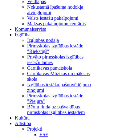
Veidlapas
Nekustamā īpašuma nodokļa
atvieglojumi
Valsts iestāžu pakalpojumi
Maksas pakalpojumu cenrādis
Komunālserviss
Izglītība
Izglītības nodaļa
Pirmsskolas izglītības iestāde
"Riekstiņš"
Privāto pirmsskolas izglītības
iestāžu tāmes
Carnikavas pamatskola
Carnikavas Mūzikas un mākslas
skola
Izglītības iestāžu pašnovērtējuma
ziņojumi
Pirmsskolas izglītības iestāde
"Piejūra"
Bērnu rinda uz pašvaldības
pirmskolas izglītības iestādēm
Kultūra
Attīstība
Projekti
ESF