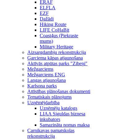
ERAF
ELFLA
EZF
Dažādi
Hiking Route
LIFE CoHaBit
Coast4us (Piekraste
mums)
Military Heritage
Aizsargdambju rekonstrukcija
Garciema kāpas atjaunošana
Aktīvās atpūtas parks "Zibeņi"
Mežgarciems
Mežgarciems ENG
Langas atjaunošana
Karlsona parks
Attīstības plānošanas dokumenti
Tematiskais plānojums
Uzņēmējdarbība
Uzņēmēju katalogs
LIAA Siguldas biznesa
inkubators
Samazināta nomas maksa
Carnikavas pamatskolas
rekonstrukcija