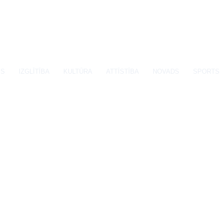
SS
IZGLĪTĪBA
KULTŪRA
ATTĪSTĪBA
NOVADS
SPORTS