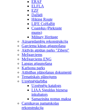
ERAF
ELFLA
EZF
Dažādi
Hiking Route
LIFE CoHaBit
Coast4us (Piekraste
mums)
Military Heritage
Aizsargdambju rekonstrukcija
Garciema kāpas atjaunošana
Aktīvās atpūtas parks "Zibeņi"
Mežgarciems
Mežgarciems ENG
Langas atjaunošana
Karlsona parks
Attīstības plānošanas dokumenti
Tematiskais plānojums
Uzņēmējdarbība
Uzņēmēju katalogs
LIAA Siguldas biznesa
inkubators
Samazināta nomas maksa
Carnikavas pamatskolas
rekonstrukcija