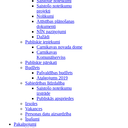
Saistošie noteikumi
Saistošo noteikumu
projekti
Nolikumi
Attīstības plānošanas
dokumenti
NĪN paziņojumi
Dažādi
Publiskie iepirkumi
Carnikavas novada dome
Carnikavas
Komunālserviss
Publiskie pārskati
Budžets
Pašvaldības budžets
Atalgojums 2019
Sabiedrības līdzdalība
Saistošo noteikumu
izstrāde
Publiskās apspriedes
Izsoles
Vakances
Personas datu aizsardzība
Īpašumi
Pakalpojumi