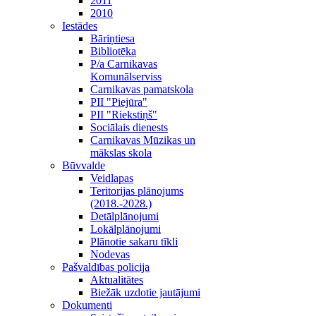
2011
2010
Iestādes
Bāriņtiesa
Bibliotēka
P/a Carnikavas
Komunālserviss
Carnikavas pamatskola
PII "Piejūra"
PII "Riekstiņš"
Sociālais dienests
Carnikavas Mūzikas un
mākslas skola
Būvvalde
Veidlapas
Teritorijas plānojums
(2018.-2028.)
Detālplānojumi
Lokālplānojumi
Plānotie sakaru tīkli
Nodevas
Pašvaldības policija
Aktualitātes
Biežāk uzdotie jautājumi
Dokumenti