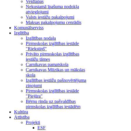
Veidlapas
Nekustamā īpašuma nodokļa
atvieglojumi
Valsts iestāžu pakalpojumi
Maksas pakalpojumu cenrādis
Komunālserviss
Izglītība
Izglītības nodaļa
Pirmsskolas izglītības iestāde
"Riekstiņš"
Privāto pirmsskolas izglītības
iestāžu tāmes
Carnikavas pamatskola
Carnikavas Mūzikas un mākslas
skola
Izglītības iestāžu pašnovērtējuma
ziņojumi
Pirmsskolas izglītības iestāde
"Piejūra"
Bērnu rinda uz pašvaldības
pirmskolas izglītības iestādēm
Kultūra
Attīstība
Projekti
ESF