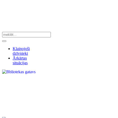
Klaiņojoši
dzīvnieki
Ārkārtas
situācijas