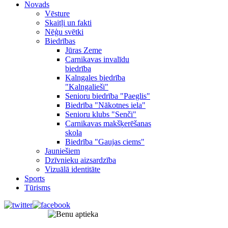
Novads
Vēsture
Skaitļi un fakti
Nēģu svētki
Biedrības
Jūras Zeme
Carnikavas invalīdu
biedrība
Kalngales biedrība
"Kalngalieši"
Senioru biedrība "Paeglis"
Biedrība "Nākotnes iela"
Senioru klubs "Senči"
Carnikavas makšķerēšanas
skola
Biedrība "Gaujas ciems"
Jauniešiem
Dzīvnieku aizsardzība
Vizuālā identitāte
Sports
Tūrisms