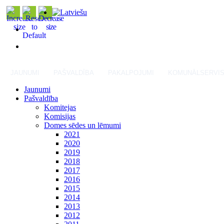
JAUNUMI
PAŠVALDĪBA
PAKALPOJUMI
KOMUNĀLSERVI
Jaunumi
Pašvaldība
Komitejas
Komisijas
Domes sēdes un lēmumi
2021
2020
2019
2018
2017
2016
2015
2014
2013
2012