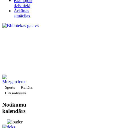
Klaiņojoši
dzīvnieki
Ārkārtas
situācijas
Sports
Kultūra
Citi notikumi
Notikumu
kalendārs