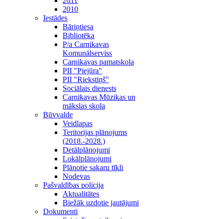
2011
2010
Iestādes
Bāriņtiesa
Bibliotēka
P/a Carnikavas
Komunālserviss
Carnikavas pamatskola
PII "Piejūra"
PII "Riekstiņš"
Sociālais dienests
Carnikavas Mūzikas un
mākslas skola
Būvvalde
Veidlapas
Teritorijas plānojums
(2018.-2028.)
Detālplānojumi
Lokālplānojumi
Plānotie sakaru tīkli
Nodevas
Pašvaldības policija
Aktualitātes
Biežāk uzdotie jautājumi
Dokumenti