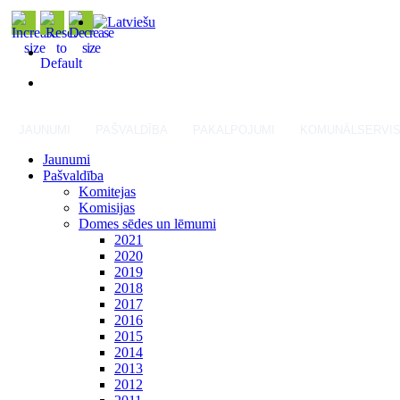
JAUNUMI
PAŠVALDĪBA
PAKALPOJUMI
KOMUNĀLSERVI
Jaunumi
Pašvaldība
Komitejas
Komisijas
Domes sēdes un lēmumi
2021
2020
2019
2018
2017
2016
2015
2014
2013
2012