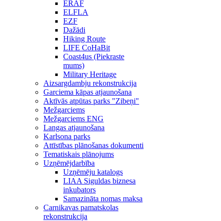
ERAF
ELFLA
EZF
Dažādi
Hiking Route
LIFE CoHaBit
Coast4us (Piekraste
mums)
Military Heritage
Aizsargdambju rekonstrukcija
Garciema kāpas atjaunošana
Aktīvās atpūtas parks "Zibeņi"
Mežgarciems
Mežgarciems ENG
Langas atjaunošana
Karlsona parks
Attīstības plānošanas dokumenti
Tematiskais plānojums
Uzņēmējdarbība
Uzņēmēju katalogs
LIAA Siguldas biznesa
inkubators
Samazināta nomas maksa
Carnikavas pamatskolas
rekonstrukcija