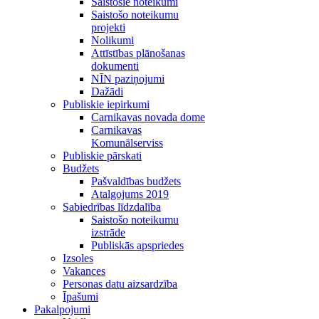
Saistošie noteikumi
Saistošo noteikumu
projekti
Nolikumi
Attīstības plānošanas
dokumenti
NĪN paziņojumi
Dažādi
Publiskie iepirkumi
Carnikavas novada dome
Carnikavas
Komunālserviss
Publiskie pārskati
Budžets
Pašvaldības budžets
Atalgojums 2019
Sabiedrības līdzdalība
Saistošo noteikumu
izstrāde
Publiskās apspriedes
Izsoles
Vakances
Personas datu aizsardzība
Īpašumi
Pakalpojumi