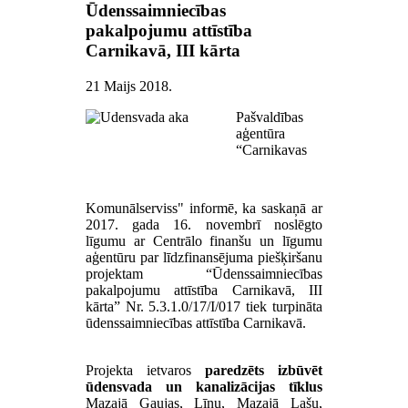
Ūdenssaimniecības
pakalpojumu attīstība
Carnikavā, III kārta
21 Maijs 2018
.
Pašvaldības
aģentūra
“Carnikavas
Komunālserviss" informē, ka saskaņā ar
2017. gada 16. novembrī noslēgto
līgumu ar Centrālo finanšu un līgumu
aģentūru par līdzfinansējuma piešķiršanu
projektam “Ūdenssaimniecības
pakalpojumu attīstība Carnikavā, III
kārta” Nr. 5.3.1.0/17/I/017 tiek turpināta
ūdenssaimniecības attīstība Carnikavā.
Projekta ietvaros
paredzēts izbūvēt
ūdensvada un kanalizācijas tīklus
Mazajā Gaujas, Līņu, Mazajā Lašu,