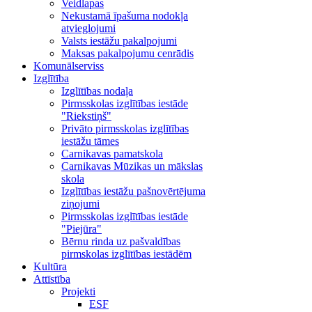
Veidlapas
Nekustamā īpašuma nodokļa
atvieglojumi
Valsts iestāžu pakalpojumi
Maksas pakalpojumu cenrādis
Komunālserviss
Izglītība
Izglītības nodaļa
Pirmsskolas izglītības iestāde
"Riekstiņš"
Privāto pirmsskolas izglītības
iestāžu tāmes
Carnikavas pamatskola
Carnikavas Mūzikas un mākslas
skola
Izglītības iestāžu pašnovērtējuma
ziņojumi
Pirmsskolas izglītības iestāde
"Piejūra"
Bērnu rinda uz pašvaldības
pirmskolas izglītības iestādēm
Kultūra
Attīstība
Projekti
ESF