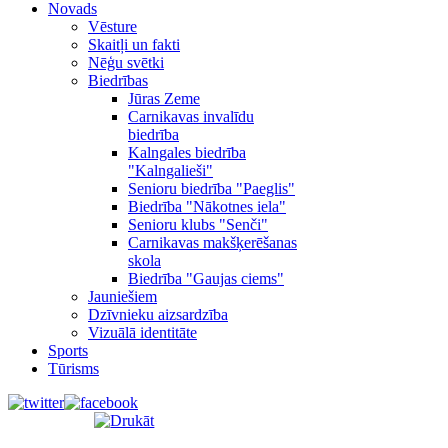
Novads
Vēsture
Skaitļi un fakti
Nēģu svētki
Biedrības
Jūras Zeme
Carnikavas invalīdu
biedrība
Kalngales biedrība
"Kalngalieši"
Senioru biedrība "Paeglis"
Biedrība "Nākotnes iela"
Senioru klubs "Senči"
Carnikavas makšķerēšanas
skola
Biedrība "Gaujas ciems"
Jauniešiem
Dzīvnieku aizsardzība
Vizuālā identitāte
Sports
Tūrisms