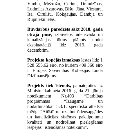
Vimbu, Mežrožu, Ceriņu, Draudzības,
Ludmilas Azarovas, Bišu, Jāņa, Viestura,
Īsā, Cīrulīšu, Kokgaujas, Dambja un
Rūpnieku ielās.
Būvdarbus paredzēts sākt 2018. gada
otrajā pusē
, izbūvētos ūdensvada un
kanalizācijas tīklus plānots nodot
ekspluatācijā līdz 2019. gada
decembrim.
Projekta kopējās izmaksas
lēstas līdz 1
528 555,62 eiro, no kuriem 409 360 eiro
ir Eiropas Savienības Kohēzijas fonda
līdzfinansējums.
Projekts tiek īstenots,
pamatojoties uz
Ministru kabineta 2016. gada 21. jūnija
noteikumiem Nr.403 “Darbības
programmas “Izaugsme un
nodarbinātība” 5.3.1. specifiskā atbalsta
mērķa “Attīstīt un uzlabot ūdensapgādes
un kanalizācijas sistēmas pakalpojumu
kvalitāti un nodrošināt pieslēgšanas
iespējas” īstenošanas noteikumi”.