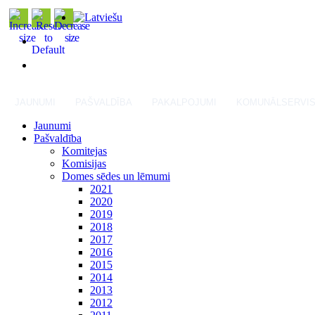
JAUNUMI
PAŠVALDĪBA
PAKALPOJUMI
KOMUNĀLSERVI
Jaunumi
Pašvaldība
Komitejas
Komisijas
Domes sēdes un lēmumi
2021
2020
2019
2018
2017
2016
2015
2014
2013
2012