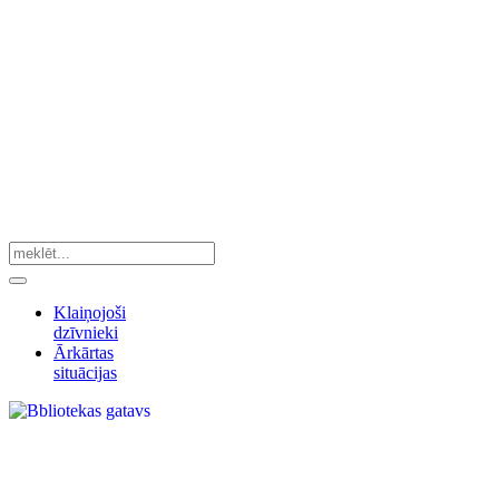
Klaiņojoši
dzīvnieki
Ārkārtas
situācijas