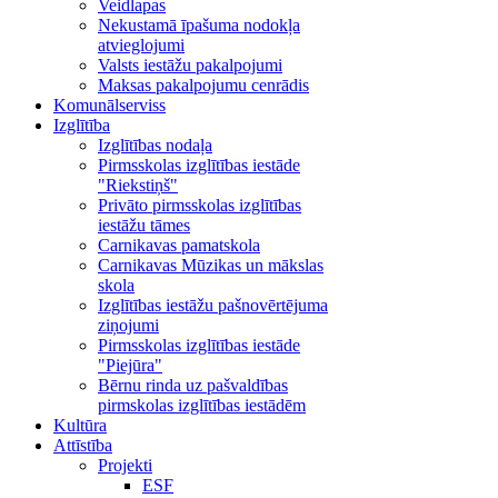
Veidlapas
Nekustamā īpašuma nodokļa
atvieglojumi
Valsts iestāžu pakalpojumi
Maksas pakalpojumu cenrādis
Komunālserviss
Izglītība
Izglītības nodaļa
Pirmsskolas izglītības iestāde
"Riekstiņš"
Privāto pirmsskolas izglītības
iestāžu tāmes
Carnikavas pamatskola
Carnikavas Mūzikas un mākslas
skola
Izglītības iestāžu pašnovērtējuma
ziņojumi
Pirmsskolas izglītības iestāde
"Piejūra"
Bērnu rinda uz pašvaldības
pirmskolas izglītības iestādēm
Kultūra
Attīstība
Projekti
ESF