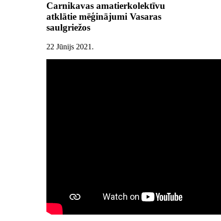
Carnikavas amatierkolektīvu
atklātie mēģinājumi Vasaras
saulgriežos
22 Jūnijs 2021
.