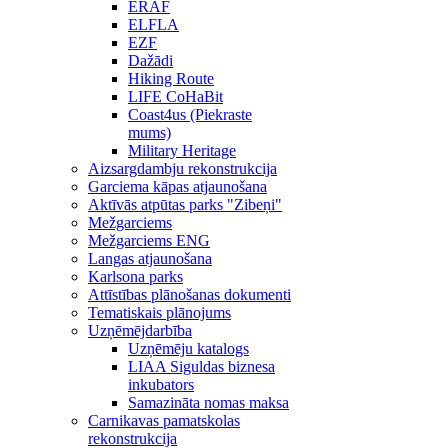
ERAF
ELFLA
EZF
Dažādi
Hiking Route
LIFE CoHaBit
Coast4us (Piekraste
mums)
Military Heritage
Aizsargdambju rekonstrukcija
Garciema kāpas atjaunošana
Aktīvās atpūtas parks "Zibeņi"
Mežgarciems
Mežgarciems ENG
Langas atjaunošana
Karlsona parks
Attīstības plānošanas dokumenti
Tematiskais plānojums
Uzņēmējdarbība
Uzņēmēju katalogs
LIAA Siguldas biznesa
inkubators
Samazināta nomas maksa
Carnikavas pamatskolas
rekonstrukcija