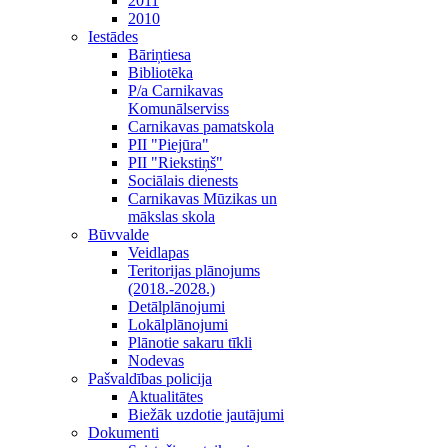
2011
2010
Iestādes
Bāriņtiesa
Bibliotēka
P/a Carnikavas
Komunālserviss
Carnikavas pamatskola
PII "Piejūra"
PII "Riekstiņš"
Sociālais dienests
Carnikavas Mūzikas un
mākslas skola
Būvvalde
Veidlapas
Teritorijas plānojums
(2018.-2028.)
Detālplānojumi
Lokālplānojumi
Plānotie sakaru tīkli
Nodevas
Pašvaldības policija
Aktualitātes
Biežāk uzdotie jautājumi
Dokumenti