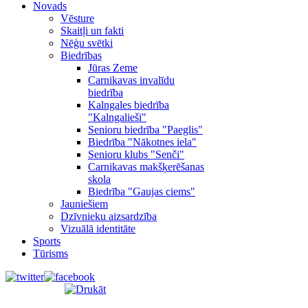
Novads
Vēsture
Skaitļi un fakti
Nēģu svētki
Biedrības
Jūras Zeme
Carnikavas invalīdu
biedrība
Kalngales biedrība
"Kalngalieši"
Senioru biedrība "Paeglis"
Biedrība "Nākotnes iela"
Senioru klubs "Senči"
Carnikavas makšķerēšanas
skola
Biedrība "Gaujas ciems"
Jauniešiem
Dzīvnieku aizsardzība
Vizuālā identitāte
Sports
Tūrisms