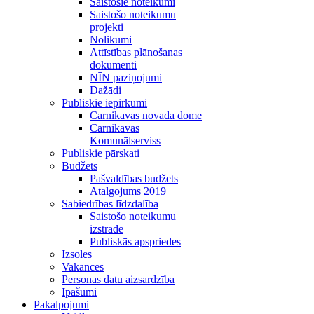
Saistošie noteikumi
Saistošo noteikumu
projekti
Nolikumi
Attīstības plānošanas
dokumenti
NĪN paziņojumi
Dažādi
Publiskie iepirkumi
Carnikavas novada dome
Carnikavas
Komunālserviss
Publiskie pārskati
Budžets
Pašvaldības budžets
Atalgojums 2019
Sabiedrības līdzdalība
Saistošo noteikumu
izstrāde
Publiskās apspriedes
Izsoles
Vakances
Personas datu aizsardzība
Īpašumi
Pakalpojumi